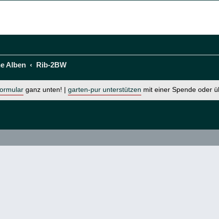
he Alben
Rib-2BW
formular
ganz unten! |
garten-pur unterstützen
mit einer Spende oder 