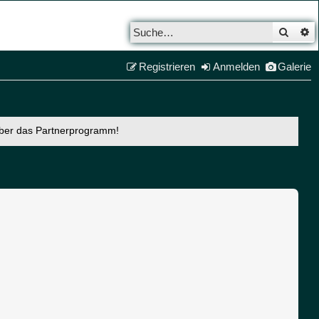
Such
E
Registrieren
Anmelden
Galerie
über das Partnerprogramm!