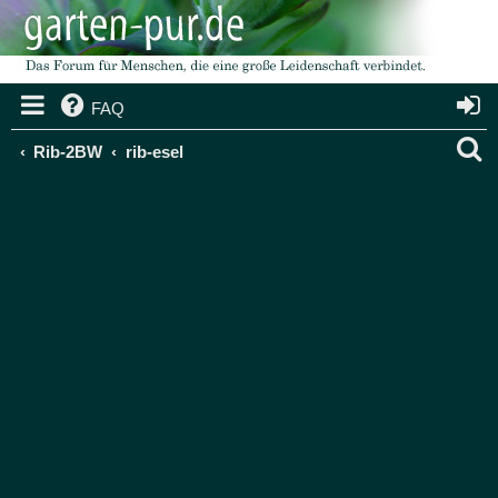
FAQ
S
Rib-2BW
rib-esel
u
c
h
e