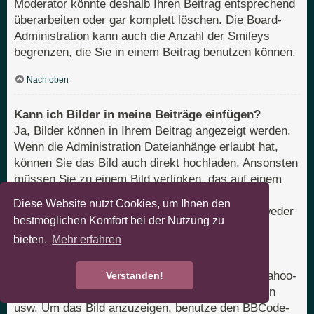
Moderator könnte deshalb Ihren Beitrag entsprechend
überarbeiten oder gar komplett löschen. Die Board-
Administration kann auch die Anzahl der Smileys
begrenzen, die Sie in einem Beitrag benutzen können.
Nach oben
Kann ich Bilder in meine Beiträge einfügen?
Ja, Bilder können in Ihrem Beitrag angezeigt werden.
Wenn die Administration Dateianhänge erlaubt hat,
können Sie das Bild auch direkt hochladen. Ansonsten
müssen Sie zu einem Bild verlinken, das auf einem
öffentlich zugänglichen Server liegt, z. B.
Diese Website nutzt Cookies, um Ihnen den
http://www.domain.tld/mein-bild.gif. Sie können weder
bestmöglichen Komfort bei der Nutzung zu
Bilder verlinken, die sich auf Ihrem eigenen PC
bieten.
Mehr erfahren
befinden (außer es ist ein öffentlich zugänglicher
Server), noch zu Bildern, die nur nach einer
Anmeldung verfügbar sind, z. B. Hotmail- oder Yahoo-
Verstanden!
Mailboxen, mit einem Passwort geschützte Seiten
usw. Um das Bild anzuzeigen, benutze den BBCode-