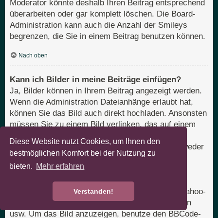
Moderator könnte deshalb Ihren Beitrag entsprechend
überarbeiten oder gar komplett löschen. Die Board-
Administration kann auch die Anzahl der Smileys
begrenzen, die Sie in einem Beitrag benutzen können.
Nach oben
Kann ich Bilder in meine Beiträge einfügen?
Ja, Bilder können in Ihrem Beitrag angezeigt werden.
Wenn die Administration Dateianhänge erlaubt hat,
können Sie das Bild auch direkt hochladen. Ansonsten
müssen Sie zu einem Bild verlinken, das auf einem
öffentlich zugänglichen Server liegt, z. B.
Diese Website nutzt Cookies, um Ihnen den
http://www.domain.tld/mein-bild.gif. Sie können weder
bestmöglichen Komfort bei der Nutzung zu
Bilder verlinken, die sich auf Ihrem eigenen PC
bieten.
Mehr erfahren
befinden (außer es ist ein öffentlich zugänglicher
Server), noch zu Bildern, die nur nach einer
Anmeldung verfügbar sind, z. B. Hotmail- oder Yahoo-
Verstanden!
Mailboxen, mit einem Passwort geschützte Seiten
usw. Um das Bild anzuzeigen, benutze den BBCode-