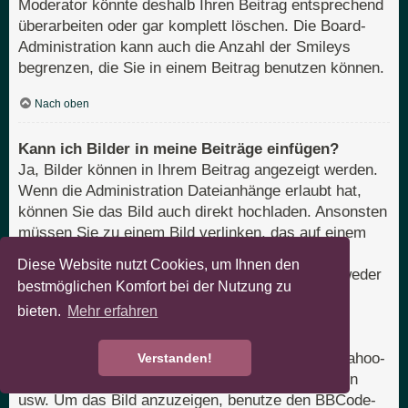
Moderator könnte deshalb Ihren Beitrag entsprechend
überarbeiten oder gar komplett löschen. Die Board-
Administration kann auch die Anzahl der Smileys
begrenzen, die Sie in einem Beitrag benutzen können.
Nach oben
Kann ich Bilder in meine Beiträge einfügen?
Ja, Bilder können in Ihrem Beitrag angezeigt werden.
Wenn die Administration Dateianhänge erlaubt hat,
können Sie das Bild auch direkt hochladen. Ansonsten
müssen Sie zu einem Bild verlinken, das auf einem
öffentlich zugänglichen Server liegt, z. B.
Diese Website nutzt Cookies, um Ihnen den
http://www.domain.tld/mein-bild.gif. Sie können weder
bestmöglichen Komfort bei der Nutzung zu
Bilder verlinken, die sich auf Ihrem eigenen PC
bieten.
Mehr erfahren
befinden (außer es ist ein öffentlich zugänglicher
Server), noch zu Bildern, die nur nach einer
Anmeldung verfügbar sind, z. B. Hotmail- oder Yahoo-
Verstanden!
Mailboxen, mit einem Passwort geschützte Seiten
usw. Um das Bild anzuzeigen, benutze den BBCode-