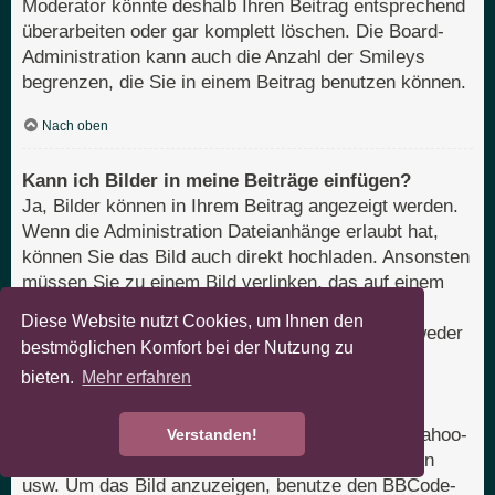
Moderator könnte deshalb Ihren Beitrag entsprechend
überarbeiten oder gar komplett löschen. Die Board-
Administration kann auch die Anzahl der Smileys
begrenzen, die Sie in einem Beitrag benutzen können.
Nach oben
Kann ich Bilder in meine Beiträge einfügen?
Ja, Bilder können in Ihrem Beitrag angezeigt werden.
Wenn die Administration Dateianhänge erlaubt hat,
können Sie das Bild auch direkt hochladen. Ansonsten
müssen Sie zu einem Bild verlinken, das auf einem
öffentlich zugänglichen Server liegt, z. B.
Diese Website nutzt Cookies, um Ihnen den
http://www.domain.tld/mein-bild.gif. Sie können weder
bestmöglichen Komfort bei der Nutzung zu
Bilder verlinken, die sich auf Ihrem eigenen PC
bieten.
Mehr erfahren
befinden (außer es ist ein öffentlich zugänglicher
Server), noch zu Bildern, die nur nach einer
Anmeldung verfügbar sind, z. B. Hotmail- oder Yahoo-
Verstanden!
Mailboxen, mit einem Passwort geschützte Seiten
usw. Um das Bild anzuzeigen, benutze den BBCode-