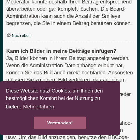
Moderator könnte deshalb Ihren Beitrag entsprechend
überarbeiten oder gar komplett löschen. Die Board-
Administration kann auch die Anzahl der Smileys
begrenzen, die Sie in einem Beitrag benutzen können.
Nach oben
Kann ich Bilder in meine Beiträge einfügen?
Ja, Bilder können in Ihrem Beitrag angezeigt werden.
Wenn die Administration Dateianhänge erlaubt hat,
können Sie das Bild auch direkt hochladen. Ansonsten
müssen Sie zu einem Bild verlinken, das auf einem
öffentlich zugänglichen Server liegt, z. B.
Diese Website nutzt Cookies, um Ihnen den
http://www.domain.tld/mein-bild.gif. Sie können weder
bestmöglichen Komfort bei der Nutzung zu
Bilder verlinken, die sich auf Ihrem eigenen PC
bieten.
Mehr erfahren
befinden (außer es ist ein öffentlich zugänglicher
Server), noch zu Bildern, die nur nach einer
Anmeldung verfügbar sind, z. B. Hotmail- oder Yahoo-
Verstanden!
Mailboxen, mit einem Passwort geschützte Seiten
usw. Um das Bild anzuzeigen, benutze den BBCode-