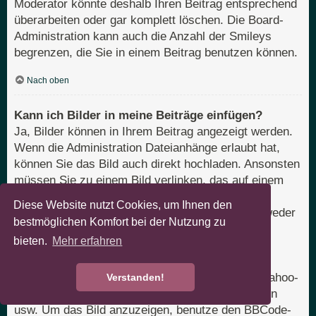
Moderator könnte deshalb Ihren Beitrag entsprechend
überarbeiten oder gar komplett löschen. Die Board-
Administration kann auch die Anzahl der Smileys
begrenzen, die Sie in einem Beitrag benutzen können.
Nach oben
Kann ich Bilder in meine Beiträge einfügen?
Ja, Bilder können in Ihrem Beitrag angezeigt werden.
Wenn die Administration Dateianhänge erlaubt hat,
können Sie das Bild auch direkt hochladen. Ansonsten
müssen Sie zu einem Bild verlinken, das auf einem
öffentlich zugänglichen Server liegt, z. B.
Diese Website nutzt Cookies, um Ihnen den
http://www.domain.tld/mein-bild.gif. Sie können weder
bestmöglichen Komfort bei der Nutzung zu
Bilder verlinken, die sich auf Ihrem eigenen PC
bieten.
Mehr erfahren
befinden (außer es ist ein öffentlich zugänglicher
Server), noch zu Bildern, die nur nach einer
Anmeldung verfügbar sind, z. B. Hotmail- oder Yahoo-
Verstanden!
Mailboxen, mit einem Passwort geschützte Seiten
usw. Um das Bild anzuzeigen, benutze den BBCode-