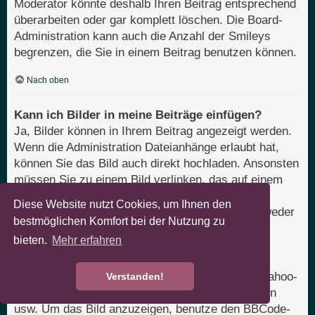
Moderator könnte deshalb Ihren Beitrag entsprechend
überarbeiten oder gar komplett löschen. Die Board-
Administration kann auch die Anzahl der Smileys
begrenzen, die Sie in einem Beitrag benutzen können.
Nach oben
Kann ich Bilder in meine Beiträge einfügen?
Ja, Bilder können in Ihrem Beitrag angezeigt werden.
Wenn die Administration Dateianhänge erlaubt hat,
können Sie das Bild auch direkt hochladen. Ansonsten
müssen Sie zu einem Bild verlinken, das auf einem
öffentlich zugänglichen Server liegt, z. B.
Diese Website nutzt Cookies, um Ihnen den
http://www.domain.tld/mein-bild.gif. Sie können weder
bestmöglichen Komfort bei der Nutzung zu
Bilder verlinken, die sich auf Ihrem eigenen PC
bieten.
Mehr erfahren
befinden (außer es ist ein öffentlich zugänglicher
Server), noch zu Bildern, die nur nach einer
Anmeldung verfügbar sind, z. B. Hotmail- oder Yahoo-
Verstanden!
Mailboxen, mit einem Passwort geschützte Seiten
usw. Um das Bild anzuzeigen, benutze den BBCode-