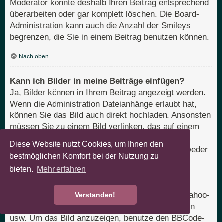
Moderator könnte deshalb Ihren Beitrag entsprechend
überarbeiten oder gar komplett löschen. Die Board-
Administration kann auch die Anzahl der Smileys
begrenzen, die Sie in einem Beitrag benutzen können.
Nach oben
Kann ich Bilder in meine Beiträge einfügen?
Ja, Bilder können in Ihrem Beitrag angezeigt werden.
Wenn die Administration Dateianhänge erlaubt hat,
können Sie das Bild auch direkt hochladen. Ansonsten
müssen Sie zu einem Bild verlinken, das auf einem
öffentlich zugänglichen Server liegt, z. B.
Diese Website nutzt Cookies, um Ihnen den
http://www.domain.tld/mein-bild.gif. Sie können weder
bestmöglichen Komfort bei der Nutzung zu
Bilder verlinken, die sich auf Ihrem eigenen PC
bieten.
Mehr erfahren
befinden (außer es ist ein öffentlich zugänglicher
Server), noch zu Bildern, die nur nach einer
Anmeldung verfügbar sind, z. B. Hotmail- oder Yahoo-
Verstanden!
Mailboxen, mit einem Passwort geschützte Seiten
usw. Um das Bild anzuzeigen, benutze den BBCode-