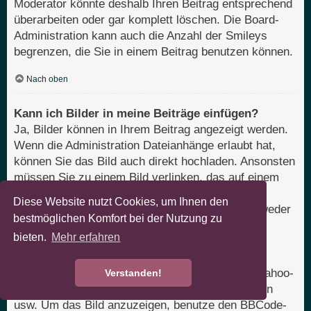
Moderator könnte deshalb Ihren Beitrag entsprechend
überarbeiten oder gar komplett löschen. Die Board-
Administration kann auch die Anzahl der Smileys
begrenzen, die Sie in einem Beitrag benutzen können.
Nach oben
Kann ich Bilder in meine Beiträge einfügen?
Ja, Bilder können in Ihrem Beitrag angezeigt werden.
Wenn die Administration Dateianhänge erlaubt hat,
können Sie das Bild auch direkt hochladen. Ansonsten
müssen Sie zu einem Bild verlinken, das auf einem
öffentlich zugänglichen Server liegt, z. B.
Diese Website nutzt Cookies, um Ihnen den
http://www.domain.tld/mein-bild.gif. Sie können weder
bestmöglichen Komfort bei der Nutzung zu
Bilder verlinken, die sich auf Ihrem eigenen PC
bieten.
Mehr erfahren
befinden (außer es ist ein öffentlich zugänglicher
Server), noch zu Bildern, die nur nach einer
Anmeldung verfügbar sind, z. B. Hotmail- oder Yahoo-
Verstanden!
Mailboxen, mit einem Passwort geschützte Seiten
usw. Um das Bild anzuzeigen, benutze den BBCode-