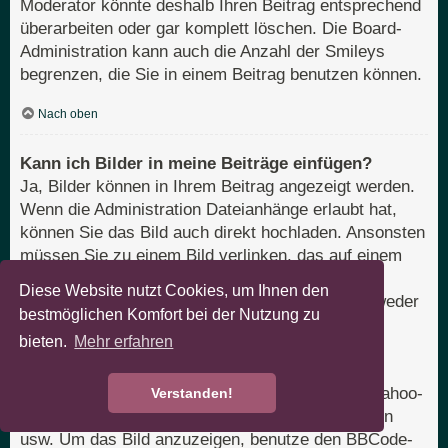
Moderator könnte deshalb Ihren Beitrag entsprechend
überarbeiten oder gar komplett löschen. Die Board-
Administration kann auch die Anzahl der Smileys
begrenzen, die Sie in einem Beitrag benutzen können.
Nach oben
Kann ich Bilder in meine Beiträge einfügen?
Ja, Bilder können in Ihrem Beitrag angezeigt werden.
Wenn die Administration Dateianhänge erlaubt hat,
können Sie das Bild auch direkt hochladen. Ansonsten
müssen Sie zu einem Bild verlinken, das auf einem
öffentlich zugänglichen Server liegt, z. B.
Diese Website nutzt Cookies, um Ihnen den
http://www.domain.tld/mein-bild.gif. Sie können weder
bestmöglichen Komfort bei der Nutzung zu
Bilder verlinken, die sich auf Ihrem eigenen PC
bieten.
Mehr erfahren
befinden (außer es ist ein öffentlich zugänglicher
Server), noch zu Bildern, die nur nach einer
Anmeldung verfügbar sind, z. B. Hotmail- oder Yahoo-
Verstanden!
Mailboxen, mit einem Passwort geschützte Seiten
usw. Um das Bild anzuzeigen, benutze den BBCode-