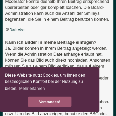
Moderator könnte deshalb Ihren Beitrag entsprechend
überarbeiten oder gar komplett löschen. Die Board-
Administration kann auch die Anzahl der Smileys
begrenzen, die Sie in einem Beitrag benutzen können.
Nach oben
Kann ich Bilder in meine Beiträge einfügen?
Ja, Bilder können in Ihrem Beitrag angezeigt werden.
Wenn die Administration Dateianhänge erlaubt hat,
können Sie das Bild auch direkt hochladen. Ansonsten
müssen Sie zu einem Bild verlinken, das auf einem
öffentlich zugänglichen Server liegt, z. B.
Diese Website nutzt Cookies, um Ihnen den
http://www.domain.tld/mein-bild.gif. Sie können weder
bestmöglichen Komfort bei der Nutzung zu
Bilder verlinken, die sich auf Ihrem eigenen PC
bieten.
Mehr erfahren
befinden (außer es ist ein öffentlich zugänglicher
Server), noch zu Bildern, die nur nach einer
Anmeldung verfügbar sind, z. B. Hotmail- oder Yahoo-
Verstanden!
Mailboxen, mit einem Passwort geschützte Seiten
usw. Um das Bild anzuzeigen, benutze den BBCode-