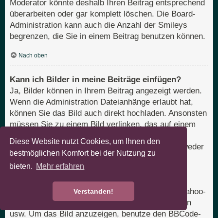
Moderator könnte deshalb Ihren Beitrag entsprechend
überarbeiten oder gar komplett löschen. Die Board-
Administration kann auch die Anzahl der Smileys
begrenzen, die Sie in einem Beitrag benutzen können.
Nach oben
Kann ich Bilder in meine Beiträge einfügen?
Ja, Bilder können in Ihrem Beitrag angezeigt werden.
Wenn die Administration Dateianhänge erlaubt hat,
können Sie das Bild auch direkt hochladen. Ansonsten
müssen Sie zu einem Bild verlinken, das auf einem
öffentlich zugänglichen Server liegt, z. B.
Diese Website nutzt Cookies, um Ihnen den
http://www.domain.tld/mein-bild.gif. Sie können weder
bestmöglichen Komfort bei der Nutzung zu
Bilder verlinken, die sich auf Ihrem eigenen PC
bieten.
Mehr erfahren
befinden (außer es ist ein öffentlich zugänglicher
Server), noch zu Bildern, die nur nach einer
Anmeldung verfügbar sind, z. B. Hotmail- oder Yahoo-
Verstanden!
Mailboxen, mit einem Passwort geschützte Seiten
usw. Um das Bild anzuzeigen, benutze den BBCode-