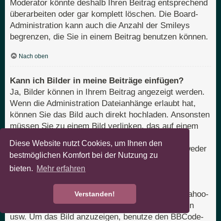
Moderator könnte deshalb Ihren Beitrag entsprechend
überarbeiten oder gar komplett löschen. Die Board-
Administration kann auch die Anzahl der Smileys
begrenzen, die Sie in einem Beitrag benutzen können.
Nach oben
Kann ich Bilder in meine Beiträge einfügen?
Ja, Bilder können in Ihrem Beitrag angezeigt werden.
Wenn die Administration Dateianhänge erlaubt hat,
können Sie das Bild auch direkt hochladen. Ansonsten
müssen Sie zu einem Bild verlinken, das auf einem
öffentlich zugänglichen Server liegt, z. B.
Diese Website nutzt Cookies, um Ihnen den
http://www.domain.tld/mein-bild.gif. Sie können weder
bestmöglichen Komfort bei der Nutzung zu
Bilder verlinken, die sich auf Ihrem eigenen PC
bieten.
Mehr erfahren
befinden (außer es ist ein öffentlich zugänglicher
Server), noch zu Bildern, die nur nach einer
Anmeldung verfügbar sind, z. B. Hotmail- oder Yahoo-
Verstanden!
Mailboxen, mit einem Passwort geschützte Seiten
usw. Um das Bild anzuzeigen, benutze den BBCode-