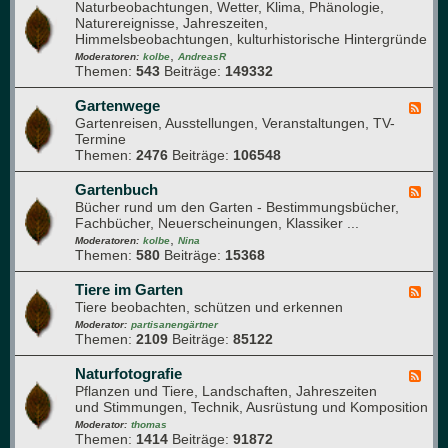
l
Naturbeobachtungen, Wetter, Klima, Phänologie,
e
a
a
Naturereignisse, Jahreszeiten,
e
u
n
Himmelsbeobachtungen, kulturhistorische Hintergründe
d
f
z
,
-
Moderatoren:
kolbe
AndreasR
e
e
Themen:
543
Beiträge:
149332
G
n
n
a
g
r
Gartenwege
F
e
t
Gartenreisen, Ausstellungen, Veranstaltungen, TV-
e
s
e
Termine
e
u
n
Themen:
2476
Beiträge:
106548
d
n
j
-
d
a
G
Gartenbuch
F
h
h
a
Bücher rund um den Garten - Bestimmungsbücher,
e
e
r
r
Fachbücher, Neuerscheinungen, Klassiker ...
e
i
t
,
d
Moderatoren:
kolbe
Nina
t
e
Themen:
580
Beiträge:
15368
-
n
G
w
a
Tiere im Garten
F
e
r
Tiere beobachten, schützen und erkennen
e
g
t
e
Moderator:
partisanengärtner
e
e
Themen:
2109
Beiträge:
85122
d
n
-
b
T
Naturfotografie
F
u
i
Pflanzen und Tiere, Landschaften, Jahreszeiten
e
c
e
und Stimmungen, Technik, Ausrüstung und Komposition
e
h
r
d
Moderator:
thomas
e
Themen:
1414
Beiträge:
91872
-