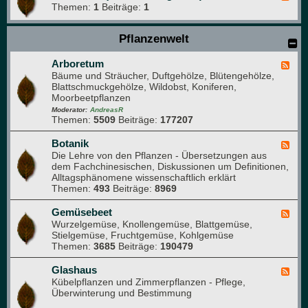
Themen:
1
Beiträge:
1
e
e
d
Pflanzenwelt
-
B
i
Arboretum
F
t
Bäume und Sträucher, Duftgehölze, Blütengehölze,
e
t
Blattschmuckgehölze, Wildobst, Koniferen,
e
e
Moorbeetpflanzen
d
l
-
Moderator:
AndreasR
e
Themen:
5509
Beiträge:
177207
A
s
r
e
b
Botanik
F
n
o
Die Lehre von den Pflanzen - Übersetzungen aus
e
(
r
dem Fachchinesischen, Diskussionen um Definitionen,
e
f
e
Alltagsphänomene wissenschaftlich erklärt
d
ü
t
Themen:
493
Beiträge:
8969
-
r
u
B
n
m
o
Gemüsebeet
F
e
t
Wurzelgemüse, Knollengemüse, Blattgemüse,
e
u
a
Stielgemüse, Fruchtgemüse, Kohlgemüse
e
e
n
Themen:
3685
Beiträge:
190479
d
M
i
-
i
k
G
Glashaus
t
F
e
Kübelpflanzen und Zimmerpflanzen - Pflege,
g
e
m
Überwinterung und Bestimmung
l
e
ü
i
d