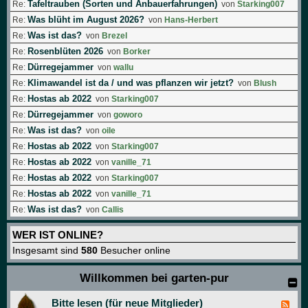
Tafeltrauben (Sorten und Anbauerfahrungen)
Re:
von
Starking007
Was blüht im August 2026?
Re:
von
Hans-Herbert
Was ist das?
Re:
von
Brezel
Rosenblüten 2026
Re:
von
Borker
Dürregejammer
Re:
von
wallu
Klimawandel ist da / und was pflanzen wir jetzt?
Re:
von
Blush
Hostas ab 2022
Re:
von
Starking007
Dürregejammer
Re:
von
goworo
Was ist das?
Re:
von
oile
Hostas ab 2022
Re:
von
Starking007
Hostas ab 2022
Re:
von
vanille_71
Hostas ab 2022
Re:
von
Starking007
Hostas ab 2022
Re:
von
vanille_71
Was ist das?
Re:
von
Callis
WER IST ONLINE?
Insgesamt sind
580
Besucher online
Willkommen bei garten-pur
Bitte lesen (für neue Mitglieder)
F