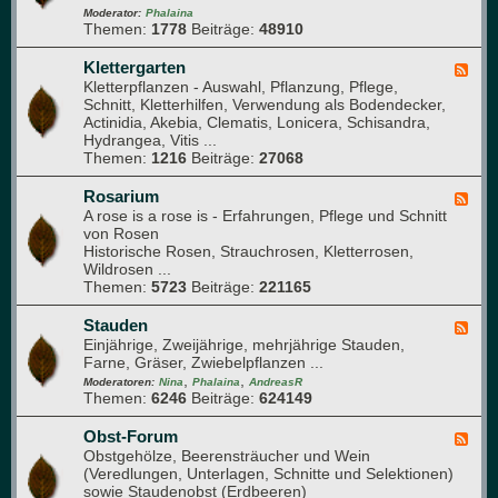
s
e
-
Moderator:
Phalaina
e
Themen:
1778
Beiträge:
48910
d
G
b
e
l
e
r
a
Klettergarten
F
e
)
s
Kletterpflanzen - Auswahl, Pflanzung, Pflege,
e
t
h
Schnitt, Kletterhilfen, Verwendung als Bodendecker,
e
a
Actinidia, Akebia, Clematis, Lonicera, Schisandra,
d
u
Hydrangea, Vitis ...
-
s
Themen:
1216
Beiträge:
27068
K
l
e
Rosarium
F
t
A rose is a rose is - Erfahrungen, Pflege und Schnitt
e
t
von Rosen
e
e
Historische Rosen, Strauchrosen, Kletterrosen,
d
r
Wildrosen ...
-
g
Themen:
5723
Beiträge:
221165
R
a
o
r
s
Stauden
F
t
a
Einjährige, Zweijährige, mehrjährige Stauden,
e
e
r
Farne, Gräser, Zwiebelpflanzen ...
e
n
i
,
,
d
Moderatoren:
Nina
Phalaina
AndreasR
u
Themen:
6246
Beiträge:
624149
-
m
S
t
Obst-Forum
F
a
Obstgehölze, Beerensträucher und Wein
e
u
(Veredlungen, Unterlagen, Schnitte und Selektionen)
e
d
sowie Staudenobst (Erdbeeren)
d