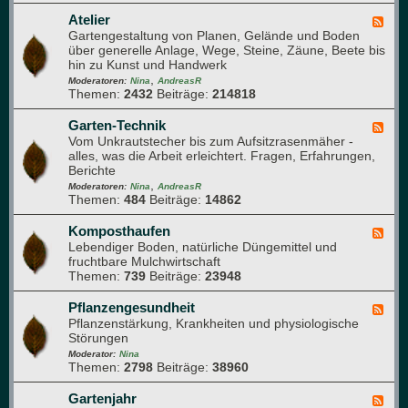
m
Q
a
e
u
Atelier
F
p
h
e
Gartengestaltung von Planen, Gelände und Boden
e
f
r
r
über generelle Anlage, Wege, Steine, Zäune, Beete bis
e
l
u
d
hin zu Kunst und Handwerk
d
a
n
u
,
-
Moderatoren:
Nina
AndreasR
n
g
r
Themen:
2432
Beiträge:
214818
A
z
c
t
e
h
e
Garten-Technik
F
n
d
l
Vom Unkrautstecher bis zum Aufsitzrasenmäher -
e
e
i
alles, was die Arbeit erleichtert. Fragen, Erfahrungen,
e
n
e
Berichte
d
G
r
,
-
Moderatoren:
Nina
AndreasR
a
Themen:
484
Beiträge:
14862
G
r
a
t
r
Komposthaufen
F
e
t
Lebendiger Boden, natürliche Düngemittel und
e
n
e
fruchtbare Mulchwirtschaft
e
n
Themen:
739
Beiträge:
23948
d
-
-
T
K
Pflanzengesundheit
F
e
o
Pflanzenstärkung, Krankheiten und physiologische
e
c
m
Störungen
e
h
p
d
Moderator:
Nina
n
o
Themen:
2798
Beiträge:
38960
-
i
s
P
k
t
f
Gartenjahr
F
h