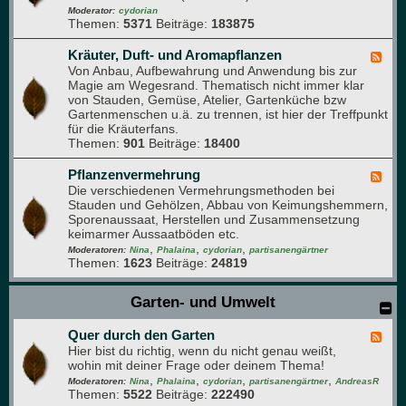
e
-
Moderator:
cydorian
n
Themen:
5371
Beiträge:
183875
O
b
s
Kräuter, Duft- und Aromapflanzen
F
t
Von Anbau, Aufbewahrung und Anwendung bis zur
e
-
Magie am Wegesrand. Thematisch nicht immer klar
e
F
von Stauden, Gemüse, Atelier, Gartenküche bzw
d
o
Gartenmenschen u.ä. zu trennen, ist hier der Treffpunkt
-
r
für die Kräuterfans.
K
u
Themen:
901
Beiträge:
18400
r
m
ä
u
Pflanzenvermehrung
F
t
Die verschiedenen Vermehrungsmethoden bei
e
e
Stauden und Gehölzen, Abbau von Keimungshemmern,
e
r
Sporenaussaat, Herstellen und Zusammensetzung
d
,
keimarmer Aussaatböden etc.
-
D
,
,
,
P
Moderatoren:
Nina
Phalaina
cydorian
partisanengärtner
u
Themen:
1623
Beiträge:
24819
f
f
l
t
a
Garten- und Umwelt
-
n
u
z
n
Quer durch den Garten
e
F
d
n
Hier bist du richtig, wenn du nicht genau weißt,
e
A
v
wohin mit deiner Frage oder deinem Thema!
e
r
e
,
,
,
,
d
Moderatoren:
Nina
Phalaina
cydorian
partisanengärtner
AndreasR
o
r
Themen:
5522
Beiträge:
222490
-
m