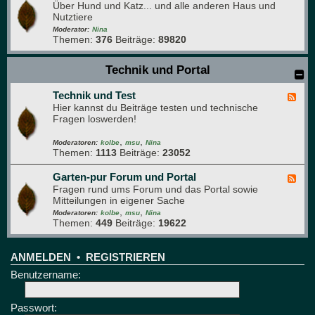
s
Über Hund und Katz... und alle anderen Haus und
e
g
Nutztiere
e
r
d
Moderator:
Nina
ü
Themen:
376
Beiträge:
89820
-
n
H
e
a
Technik und Portal
B
u
r
s
e
Technik und Test
t
F
t
i
Hier kannst du Beiträge testen und technische
e
t
e
Fragen loswerden!
e
r
d
e
,
,
-
Moderatoren:
kolbe
msu
Nina
Themen:
1113
Beiträge:
23052
T
e
c
Garten-pur Forum und Portal
F
h
Fragen rund ums Forum und das Portal sowie
e
n
Mitteilungen in eigener Sache
e
i
,
,
d
Moderatoren:
kolbe
msu
Nina
k
Themen:
449
Beiträge:
19622
-
u
G
n
a
d
r
ANMELDEN
•
REGISTRIEREN
T
t
Benutzername:
e
e
s
n
t
-
Passwort:
p