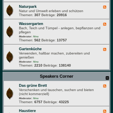
i
N
m
a
Naturpark
F
G
t
Natur und Umwelt erleben und schützen
e
a
u
Themen:
307
Beiträge:
20916
e
r
r
d
t
f
-
Wassergarten
F
e
o
N
Bach, Teich und Tümpel - anlegen, bepflanzen und
e
n
t
a
pflegen
e
o
t
d
Moderator:
Nina
g
u
Themen:
562
Beiträge:
13757
-
r
r
W
a
p
a
Gartenküche
F
f
a
s
Verwenden, haltbar machen, zubereiten und
e
i
r
s
genießen
e
e
k
e
d
Moderator:
Nina
r
Themen:
2210
Beiträge:
138140
-
g
G
a
a
Speakers Corner
r
r
t
t
e
Das grüne Brett
e
F
n
n
Verschenken und tauschen, suchen und bieten
e
k
(nicht kommerziell)
e
ü
d
Moderator:
Nina
c
Themen:
6757
Beiträge:
43225
-
h
D
e
a
Haustiere
F