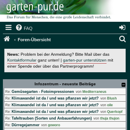
FAQ
S
Foren-Übersicht
u
News:
Problem bei der Anmeldung? Bitte Mail über das
c
Kontaktformular
ganz unten! |
garten-pur unterstützen
mit
einer Spende oder über das Partnerprogramm!
h
e
Infozentrum - neueste Beiträge
Gemüsegarten - Fotoimpressionen
Re:
von
Mediterraneus
Klimawandel ist da / und was pflanzen wir jetzt?
Re:
von
Blush
Klimawandel ist da / und was pflanzen wir jetzt?
Re:
von
oile
Klimawandel ist da / und was pflanzen wir jetzt?
Re:
von
Querkopf
Tafeltrauben (Sorten und Anbauerfahrungen)
Re:
von
thuja thujon
Dürregejammer
Re:
von
goworo