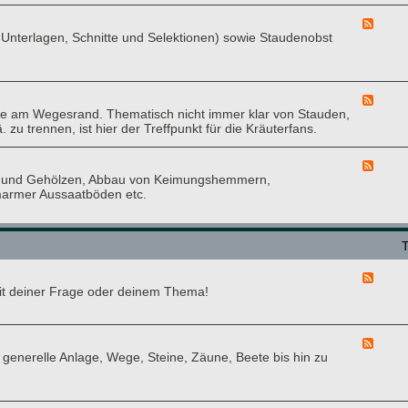
g
d
a
a
-
r
F
r
S
Unterlagen, Schnitte und Selektionen) sowie Staudenobst
i
e
t
t
u
e
e
a
m
d
n
u
-
d
O
F
e
b
e am Wegesrand. Thematisch nicht immer klar von Stauden,
e
n
s
u trennen, ist hier der Treffpunkt für die Kräuterfans.
e
t
d
-
-
F
F
K
n und Gehölzen, Abbau von Keimungshemmern,
e
o
r
armer Aussaatböden etc.
e
r
ä
d
u
u
-
m
t
P
e
f
r
l
,
F
a
D
 mit deiner Frage oder deinem Thema!
e
n
u
e
z
f
d
e
t
-
n
F
-
Q
v
enerelle Anlage, Wege, Steine, Zäune, Beete bis hin zu
e
u
u
e
e
n
e
r
d
d
r
m
-
A