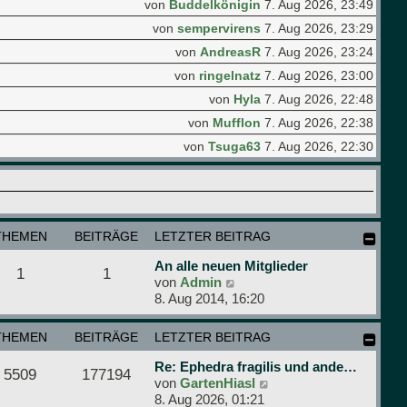
von
Buddelkönigin
7. Aug 2026, 23:49
von
sempervirens
7. Aug 2026, 23:29
von
AndreasR
7. Aug 2026, 23:24
von
ringelnatz
7. Aug 2026, 23:00
von
Hyla
7. Aug 2026, 22:48
von
Mufflon
7. Aug 2026, 22:38
von
Tsuga63
7. Aug 2026, 22:30
THEMEN
BEITRÄGE
LETZTER BEITRAG
An alle neuen Mitglieder
1
1
N
von
Admin
e
8. Aug 2014, 16:20
u
e
THEMEN
BEITRÄGE
LETZTER BEITRAG
s
t
Re: Ephedra fragilis und ande…
5509
177194
e
N
von
GartenHiasl
r
e
8. Aug 2026, 01:21