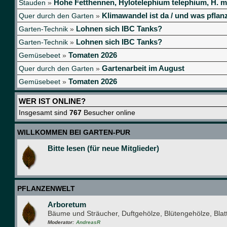
Hohe Fetthennen, Hylotelephium telephium, H. m
Stauden
»
Klimawandel ist da / und was pflanz
Quer durch den Garten
»
Lohnen sich IBC Tanks?
Garten-Technik
»
Lohnen sich IBC Tanks?
Garten-Technik
»
Tomaten 2026
Gemüsebeet
»
Gartenarbeit im August
Quer durch den Garten
»
Tomaten 2026
Gemüsebeet
»
WER IST ONLINE?
Insgesamt sind
767
Besucher online
WILLKOMMEN BEI GARTEN-PUR
Bitte lesen (für neue Mitglieder)
PFLANZENWELT
Arboretum
Bäume und Sträucher, Duftgehölze, Blütengehölze, Bla
Moderator:
AndreasR