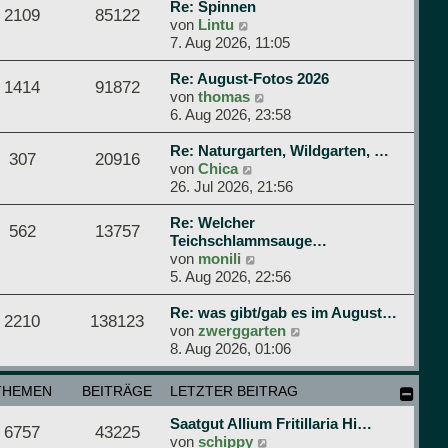
e
r
Re: Spinnen
r
2109
85122
N
s
B
von
Lintu
a
e
t
e
7. Aug 2026, 11:05
g
u
e
i
e
r
t
Re: August-Fotos 2026
1414
91872
s
N
B
r
von
thomas
t
e
e
a
6. Aug 2026, 23:58
e
u
i
g
r
e
t
Re: Naturgarten, Wildgarten, …
307
20916
B
N
s
r
von
Chica
e
e
t
a
26. Jul 2026, 21:56
i
u
e
g
t
e
r
Re: Welcher
562
13757
r
s
B
Teichschlammsauge…
a
t
N
e
von
monili
g
e
e
i
5. Aug 2026, 22:56
r
u
t
B
e
r
Re: was gibt/gab es im August…
2210
138123
e
s
a
N
von
zwerggarten
i
t
g
e
8. Aug 2026, 01:06
t
e
u
r
r
e
THEMEN
BEITRÄGE
LETZTER BEITRAG
a
B
s
g
e
t
Saatgut Allium Fritillaria Hi…
6757
43225
i
e
N
von
schippy