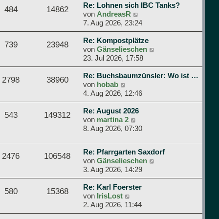
g
Re: Lohnen sich IBC Tanks?
B
s
484
14862
N
von
AndreasR
e
t
e
7. Aug 2026, 23:24
i
e
u
t
r
e
Re: Kompostplätze
r
B
739
23948
s
N
von
Gänselieschen
a
e
t
e
23. Jul 2026, 17:58
g
i
e
u
t
r
e
Re: Buchsbaumzünsler: Wo ist …
r
2798
38960
N
B
s
von
hobab
a
e
e
t
4. Aug 2026, 12:46
g
u
i
e
e
t
r
Re: August 2026
543
149312
s
N
r
B
von
martina 2
t
e
a
e
8. Aug 2026, 07:30
e
u
g
i
r
e
t
Re: Pfarrgarten Saxdorf
B
s
r
2476
106548
N
von
Gänselieschen
e
t
a
e
3. Aug 2026, 14:29
i
e
g
u
t
r
e
Re: Karl Foerster
r
B
580
15368
N
s
von
IrisLost
a
e
e
t
2. Aug 2026, 11:44
g
i
u
e
t