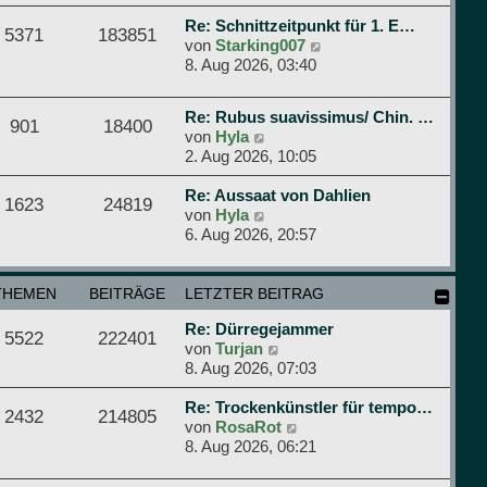
i
e
u
t
r
e
Re: Schnittzeitpunkt für 1. E…
5371
183851
r
B
N
s
von
Starking007
a
e
e
t
8. Aug 2026, 03:40
g
i
u
e
t
e
r
Re: Rubus suavissimus/ Chin. …
r
s
B
901
18400
N
von
Hyla
a
t
e
e
2. Aug 2026, 10:05
g
e
i
u
r
t
e
Re: Aussaat von Dahlien
B
r
1623
24819
s
N
von
Hyla
e
a
t
e
6. Aug 2026, 20:57
i
g
e
u
t
r
e
r
B
s
THEMEN
BEITRÄGE
LETZTER BEITRAG
a
e
t
g
Re: Dürregejammer
i
e
5522
222401
N
von
Turjan
t
r
e
8. Aug 2026, 07:03
r
B
u
a
e
e
Re: Trockenkünstler für tempo…
g
i
2432
214805
s
N
von
RosaRot
t
t
e
8. Aug 2026, 06:21
r
e
u
a
r
e