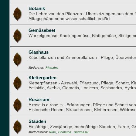
Botanik
Die Lehre von den Pflanzen - Übersetzungen aus dem F
Alltagsphänomene wissenschaftlich erklärt
Gemüsebeet
Wurzelgemüse, Knollengemüse, Blattgemüse, Stielge
Glashaus
Kübelpflanzen und Zimmerpflanzen - Pflege, Überwint
Moderator:
Phalaina
Klettergarten
Kletterpflanzen - Auswahl, Pflanzung, Pflege, Schnitt, K
Actinidia, Akebia, Clematis, Lonicera, Schisandra, Hydran
Rosarium
A rose is a rose is - Erfahrungen, Pflege und Schnitt v
Historische Rosen, Strauchrosen, Kletterrosen, Wildrose
Stauden
Einjährige, Zweijährige, mehrjährige Stauden, Farne, Gr
,
,
Moderatoren:
Nina
Phalaina
AndreasR