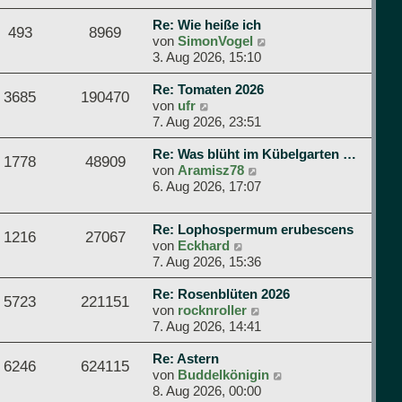
B
u
e
e
Re: Wie heiße ich
493
8969
i
s
N
von
SimonVogel
t
t
e
3. Aug 2026, 15:10
r
e
u
a
r
e
Re: Tomaten 2026
3685
190470
g
N
B
s
von
ufr
e
e
t
7. Aug 2026, 23:51
u
i
e
e
t
r
Re: Was blüht im Kübelgarten …
1778
48909
s
N
r
B
von
Aramisz78
t
e
a
e
6. Aug 2026, 17:07
e
u
g
i
r
e
t
Re: Lophospermum erubescens
B
s
r
1216
27067
N
von
Eckhard
e
t
a
e
7. Aug 2026, 15:36
i
e
g
u
t
r
e
Re: Rosenblüten 2026
r
B
5723
221151
s
N
von
rocknroller
a
e
t
e
7. Aug 2026, 14:41
g
i
e
u
t
r
e
Re: Astern
r
6246
624115
B
s
N
von
Buddelkönigin
a
e
t
e
8. Aug 2026, 00:00
g