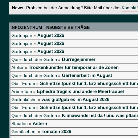
News:
Problem bei der Anmeldung? Bitte Mail über das
Kontakt
INFOZENTRUM - NEUESTE BEITRÄGE
August 2026
Gartenjahr
»
August 2026
Gartenjahr
»
August 2026
Gartenjahr
»
Dürregejammer
Quer durch den Garten
»
Trockenkünstler für temporär aride Zonen
Atelier
»
Gartenarbeit im August
Quer durch den Garten
»
Schnittzeitpunkt für 1. Erziehungsschnitt f
Obst-Forum
»
Ephedra fragilis und andere Meerträubel
Arboretum
»
was gibt/gab es im August 2026
Gartenküche
»
Schnittzeitpunkt für 1. Erziehungsschnitt f
Obst-Forum
»
Klimawandel ist da / und was pflanz
Quer durch den Garten
»
Astern
Stauden
»
Tomaten 2026
Gemüsebeet
»