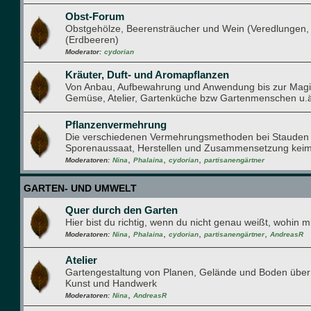
Obst-Forum
Obstgehölze, Beerensträucher und Wein (Veredlungen, 
(Erdbeeren)
Moderator:
cydorian
Kräuter, Duft- und Aromapflanzen
Von Anbau, Aufbewahrung und Anwendung bis zur Magi
Gemüse, Atelier, Gartenküche bzw Gartenmenschen u.ä. z
Pflanzenvermehrung
Die verschiedenen Vermehrungsmethoden bei Staude
Sporenaussaat, Herstellen und Zusammensetzung keim
,
,
,
Moderatoren:
Nina
Phalaina
cydorian
partisanengärtner
GARTEN- UND UMWELT
Quer durch den Garten
Hier bist du richtig, wenn du nicht genau weißt, wohin
,
,
,
,
Moderatoren:
Nina
Phalaina
cydorian
partisanengärtner
AndreasR
Atelier
Gartengestaltung von Planen, Gelände und Boden über g
Kunst und Handwerk
,
Moderatoren:
Nina
AndreasR