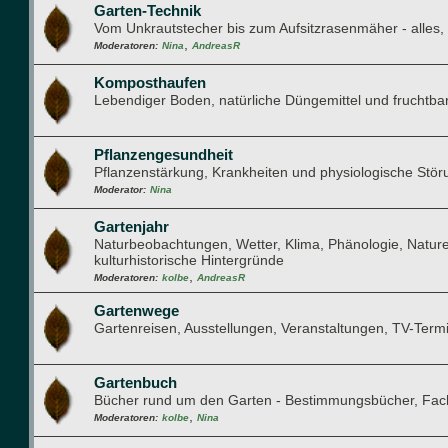
Garten-Technik
Vom Unkrautstecher bis zum Aufsitzrasenmäher - alles, w
,
Moderatoren:
Nina
AndreasR
Komposthaufen
Lebendiger Boden, natürliche Düngemittel und fruchtba
Pflanzengesundheit
Pflanzenstärkung, Krankheiten und physiologische Stö
Moderator:
Nina
Gartenjahr
Naturbeobachtungen, Wetter, Klima, Phänologie, Natur
kulturhistorische Hintergründe
,
Moderatoren:
kolbe
AndreasR
Gartenwege
Gartenreisen, Ausstellungen, Veranstaltungen, TV-Term
Gartenbuch
Bücher rund um den Garten - Bestimmungsbücher, Fachb
,
Moderatoren:
kolbe
Nina