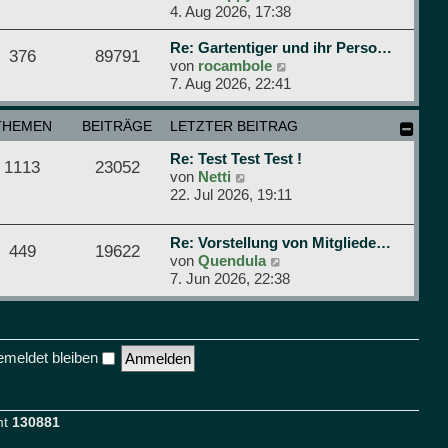
t
r
e
4. Aug 2026, 17:38
r
B
u
a
e
e
Re: Gartentiger und ihr Perso…
376
89791
g
i
s
N
von
rocambole
t
t
e
7. Aug 2026, 22:41
r
e
u
a
r
e
THEMEN
BEITRÄGE
LETZTER BEITRAG
g
B
s
e
t
Re: Test Test Test !
1113
23052
i
e
N
von
Netti
t
r
e
22. Jul 2026, 19:11
r
B
u
a
e
e
Re: Vorstellung von Mitgliede…
g
i
s
449
19622
N
von
Quendula
t
t
e
7. Jun 2026, 22:38
r
e
u
a
r
e
g
B
s
e
t
i
meldet bleiben
e
t
r
r
B
a
e
mt
130881
g
i