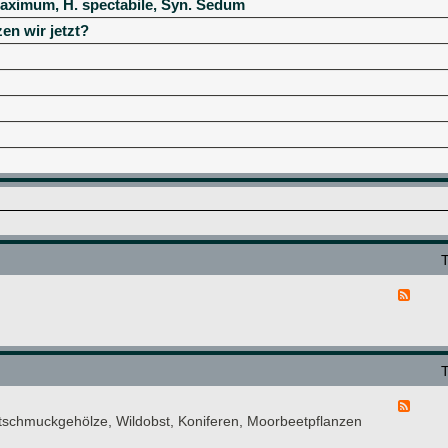
aximum, H. spectabile, Syn. Sedum
en wir jetzt?
F
e
e
d
-
B
i
F
t
ttschmuckgehölze, Wildobst, Koniferen, Moorbeetpflanzen
e
t
e
e