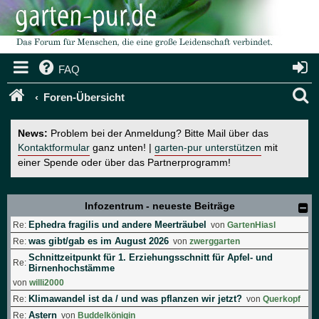
FAQ
S
Foren-Übersicht
u
News:
Problem bei der Anmeldung? Bitte Mail über das
c
Kontaktformular
ganz unten! |
garten-pur unterstützen
mit
einer Spende oder über das Partnerprogramm!
h
e
Infozentrum - neueste Beiträge
Ephedra fragilis und andere Meerträubel
Re:
von
GartenHiasl
was gibt/gab es im August 2026
Re:
von
zwerggarten
Schnittzeitpunkt für 1. Erziehungsschnitt für Apfel- und
Re:
Birnenhochstämme
von
willi2000
Klimawandel ist da / und was pflanzen wir jetzt?
Re:
von
Querkopf
Astern
Re:
von
Buddelkönigin