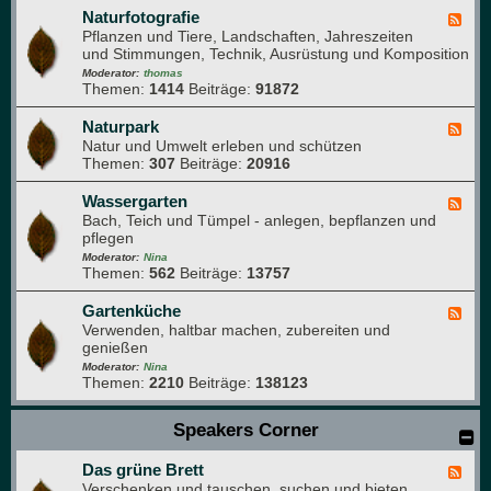
b
T
Naturfotografie
F
u
i
Pflanzen und Tiere, Landschaften, Jahreszeiten
e
c
e
und Stimmungen, Technik, Ausrüstung und Komposition
e
h
r
d
Moderator:
thomas
e
Themen:
1414
Beiträge:
91872
-
i
N
m
a
Naturpark
F
G
t
Natur und Umwelt erleben und schützen
e
a
u
Themen:
307
Beiträge:
20916
e
r
r
d
t
f
-
Wassergarten
F
e
o
N
Bach, Teich und Tümpel - anlegen, bepflanzen und
e
n
t
a
pflegen
e
o
t
d
Moderator:
Nina
g
u
Themen:
562
Beiträge:
13757
-
r
r
W
a
p
a
Gartenküche
F
f
a
s
Verwenden, haltbar machen, zubereiten und
e
i
r
s
genießen
e
e
k
e
d
Moderator:
Nina
r
Themen:
2210
Beiträge:
138123
-
g
G
a
a
Speakers Corner
r
r
t
t
e
Das grüne Brett
e
F
n
n
Verschenken und tauschen, suchen und bieten
e