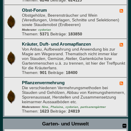
Themen:
6246
Beiträge:
624115
-
m
S
t
Obst-Forum
F
a
Obstgehölze, Beerensträucher und Wein
e
u
(Veredlungen, Unterlagen, Schnitte und Selektionen)
e
d
sowie Staudenobst (Erdbeeren)
d
e
-
Moderator:
cydorian
n
Themen:
5371
Beiträge:
183850
O
b
s
Kräuter, Duft- und Aromapflanzen
F
t
Von Anbau, Aufbewahrung und Anwendung bis zur
e
-
Magie am Wegesrand. Thematisch nicht immer klar
e
F
von Stauden, Gemüse, Atelier, Gartenküche bzw
d
o
Gartenmenschen u.ä. zu trennen, ist hier der Treffpunkt
-
r
für die Kräuterfans.
K
u
Themen:
901
Beiträge:
18400
r
m
ä
u
Pflanzenvermehrung
F
t
Die verschiedenen Vermehrungsmethoden bei
e
e
Stauden und Gehölzen, Abbau von Keimungshemmern,
e
r
Sporenaussaat, Herstellen und Zusammensetzung
d
,
keimarmer Aussaatböden etc.
-
D
,
,
,
P
Moderatoren:
Nina
Phalaina
cydorian
partisanengärtner
u
Themen:
1623
Beiträge:
24819
f
f
l
t
a
Garten- und Umwelt
-
n
u
z