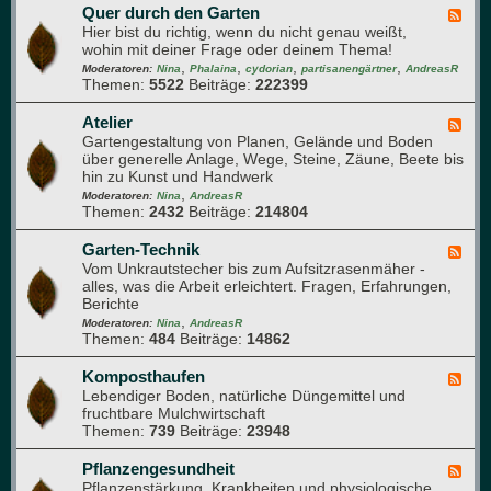
n
Quer durch den Garten
e
F
d
n
Hier bist du richtig, wenn du nicht genau weißt,
e
A
v
wohin mit deiner Frage oder deinem Thema!
e
r
e
,
,
,
,
d
Moderatoren:
Nina
Phalaina
cydorian
partisanengärtner
AndreasR
o
r
Themen:
5522
Beiträge:
222399
-
m
m
Q
a
e
u
Atelier
F
p
h
e
Gartengestaltung von Planen, Gelände und Boden
e
f
r
r
über generelle Anlage, Wege, Steine, Zäune, Beete bis
e
l
u
d
hin zu Kunst und Handwerk
d
a
n
u
,
-
Moderatoren:
Nina
AndreasR
n
g
r
Themen:
2432
Beiträge:
214804
A
z
c
t
e
h
e
Garten-Technik
F
n
d
l
Vom Unkrautstecher bis zum Aufsitzrasenmäher -
e
e
i
alles, was die Arbeit erleichtert. Fragen, Erfahrungen,
e
n
e
Berichte
d
G
r
,
-
Moderatoren:
Nina
AndreasR
a
Themen:
484
Beiträge:
14862
G
r
a
t
r
Komposthaufen
F
e
t
Lebendiger Boden, natürliche Düngemittel und
e
n
e
fruchtbare Mulchwirtschaft
e
n
Themen:
739
Beiträge:
23948
d
-
-
T
K
Pflanzengesundheit
F
e
o
Pflanzenstärkung, Krankheiten und physiologische
e