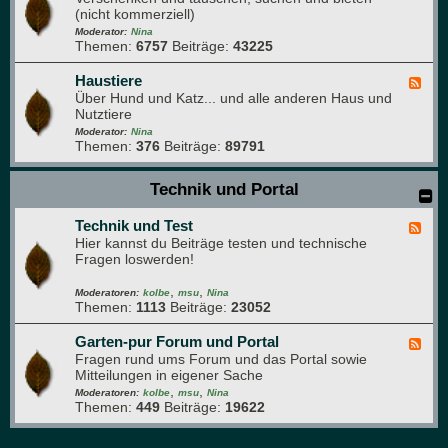
k
(nicht kommerziell)
e
ü
d
Moderator:
Nina
c
Themen:
6757
Beiträge:
43225
-
h
D
e
a
Haustiere
F
s
Über Hund und Katz... und alle anderen Haus und
e
g
Nutztiere
e
r
d
Moderator:
Nina
ü
Themen:
376
Beiträge:
89791
-
n
H
e
a
Technik und Portal
B
u
r
s
e
Technik und Test
t
F
t
i
Hier kannst du Beiträge testen und technische
e
t
e
Fragen loswerden!
e
r
d
e
,
,
-
Moderatoren:
kolbe
msu
Nina
Themen:
1113
Beiträge:
23052
T
e
c
Garten-pur Forum und Portal
F
h
Fragen rund ums Forum und das Portal sowie
e
n
Mitteilungen in eigener Sache
e
i
,
,
d
Moderatoren:
kolbe
msu
Nina
k
Themen:
449
Beiträge:
19622
-
u
G
n
a