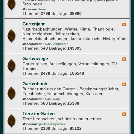
c
m
Störungen
e
h
p
d
Moderator:
Nina
n
o
Themen:
2798
Beiträge:
38960
-
i
s
P
k
t
f
Gartenjahr
F
h
l
Naturbeobachtungen, Wetter, Klima, Phänologie,
e
a
a
Naturereignisse, Jahreszeiten,
e
u
n
Himmelsbeobachtungen, kulturhistorische Hintergründe
d
f
z
,
-
Moderatoren:
kolbe
AndreasR
e
e
Themen:
543
Beiträge:
149309
G
n
n
a
g
r
Gartenwege
F
e
t
Gartenreisen, Ausstellungen, Veranstaltungen, TV-
e
s
e
Termine
e
u
n
Themen:
2476
Beiträge:
106548
d
n
j
-
d
a
G
Gartenbuch
F
h
h
a
Bücher rund um den Garten - Bestimmungsbücher,
e
e
r
r
Fachbücher, Neuerscheinungen, Klassiker ...
e
i
t
,
d
Moderatoren:
kolbe
Nina
t
e
Themen:
580
Beiträge:
15368
-
n
G
w
a
Tiere im Garten
F
e
r
Tiere beobachten, schützen und erkennen
e
g
t
e
Moderator:
partisanengärtner
e
e
Themen:
2109
Beiträge:
85122
d
n
-