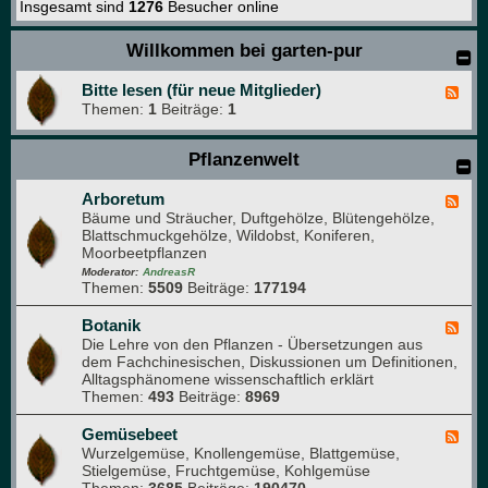
Insgesamt sind
1276
Besucher online
Willkommen bei garten-pur
Bitte lesen (für neue Mitglieder)
F
Themen:
1
Beiträge:
1
e
e
d
Pflanzenwelt
-
B
i
Arboretum
F
t
Bäume und Sträucher, Duftgehölze, Blütengehölze,
e
t
Blattschmuckgehölze, Wildobst, Koniferen,
e
e
Moorbeetpflanzen
d
l
-
Moderator:
AndreasR
e
Themen:
5509
Beiträge:
177194
A
s
r
e
b
Botanik
F
n
o
Die Lehre von den Pflanzen - Übersetzungen aus
e
(
r
dem Fachchinesischen, Diskussionen um Definitionen,
e
f
e
Alltagsphänomene wissenschaftlich erklärt
d
ü
t
Themen:
493
Beiträge:
8969
-
r
u
B
n
m
o
Gemüsebeet
F
e
t
Wurzelgemüse, Knollengemüse, Blattgemüse,
e
u
a
Stielgemüse, Fruchtgemüse, Kohlgemüse
e
e
n