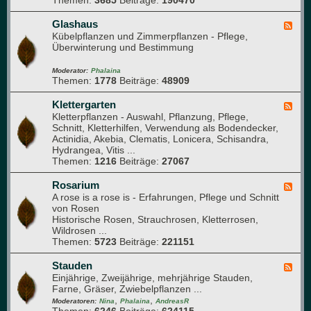
Themen:
3685
Beiträge:
190470
d
M
i
-
i
k
G
Glashaus
t
F
e
Kübelpflanzen und Zimmerpflanzen - Pflege,
g
e
m
Überwinterung und Bestimmung
l
e
ü
i
d
s
e
-
Moderator:
Phalaina
e
Themen:
1778
Beiträge:
48909
d
G
b
e
l
e
r
a
Klettergarten
F
e
)
s
Kletterpflanzen - Auswahl, Pflanzung, Pflege,
e
t
h
Schnitt, Kletterhilfen, Verwendung als Bodendecker,
e
a
Actinidia, Akebia, Clematis, Lonicera, Schisandra,
d
u
Hydrangea, Vitis ...
-
s
Themen:
1216
Beiträge:
27067
K
l
e
Rosarium
F
t
A rose is a rose is - Erfahrungen, Pflege und Schnitt
e
t
von Rosen
e
e
Historische Rosen, Strauchrosen, Kletterrosen,
d
r
Wildrosen ...
-
g
Themen:
5723
Beiträge:
221151
R
a
o
r
s
Stauden
F
t
a
Einjährige, Zweijährige, mehrjährige Stauden,
e
e
r
Farne, Gräser, Zwiebelpflanzen ...
e
n
i
,
,
d
Moderatoren:
Nina
Phalaina
AndreasR
u