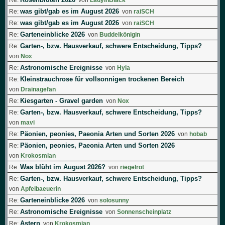
was gibt/gab es im August 2026
Re:
von
raiSCH
was gibt/gab es im August 2026
Re:
von
raiSCH
Garteneinblicke 2026
Re:
von
Buddelkönigin
Garten-, bzw. Hausverkauf, schwere Entscheidung, Tipps?
Re:
von
Nox
Astronomische Ereignisse
Re:
von
Hyla
Kleinstrauchrose für vollsonnigen trockenen Bereich
Re:
von
Drainagefan
Kiesgarten - Gravel garden
Re:
von
Nox
Garten-, bzw. Hausverkauf, schwere Entscheidung, Tipps?
Re:
von
mavi
Päonien, peonies, Paeonia Arten und Sorten 2026
Re:
von
hobab
Päonien, peonies, Paeonia Arten und Sorten 2026
Re:
von
Krokosmian
Was blüht im August 2026?
Re:
von
riegelrot
Garten-, bzw. Hausverkauf, schwere Entscheidung, Tipps?
Re:
von
Apfelbaeuerin
Garteneinblicke 2026
Re:
von
solosunny
Astronomische Ereignisse
Re:
von
Sonnenscheinplatz
Astern
Re:
von
Krokosmian