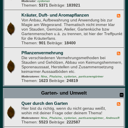
-
Moderator:
cydorian
n
Themen:
5371
Beiträge:
183921
O
b
s
Kräuter, Duft- und Aromapflanzen
F
t
Von Anbau, Aufbewahrung und Anwendung bis zur
e
-
Magie am Wegesrand. Thematisch nicht immer klar
e
F
von Stauden, Gemüse, Atelier, Gartenküche bzw
d
o
Gartenmenschen u.ä. zu trennen, ist hier der Treffpunkt
-
r
für die Kräuterfans.
K
u
Themen:
901
Beiträge:
18400
r
m
ä
u
Pflanzenvermehrung
F
t
Die verschiedenen Vermehrungsmethoden bei
e
e
Stauden und Gehölzen, Abbau von Keimungshemmern,
e
r
Sporenaussaat, Herstellen und Zusammensetzung
d
,
keimarmer Aussaatböden etc.
-
D
,
,
,
P
Moderatoren:
Nina
Phalaina
cydorian
partisanengärtner
u
Themen:
1623
Beiträge:
24819
f
f
l
t
a
Garten- und Umwelt
-
n
u
z
n
Quer durch den Garten
e
F
d
n
Hier bist du richtig, wenn du nicht genau weißt,
e
A
v
wohin mit deiner Frage oder deinem Thema!
e
r
e
,
,
,
,
d
Moderatoren:
Nina
Phalaina
cydorian
partisanengärtner
AndreasR
o
r
Themen:
5523
Beiträge:
222587
-
m
m
Q