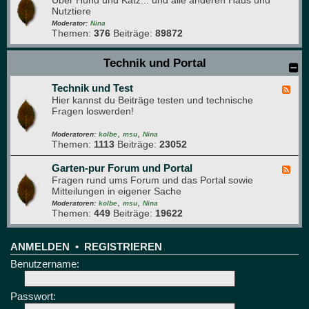
Über Hund und Katz... und alle anderen Haus und
e
g
Nutztiere
e
r
d
Moderator:
Nina
ü
Themen:
376
Beiträge:
89872
-
n
H
e
a
Technik und Portal
B
u
r
s
e
Technik und Test
t
F
t
i
Hier kannst du Beiträge testen und technische
e
t
e
Fragen loswerden!
e
r
d
e
,
,
-
Moderatoren:
kolbe
msu
Nina
Themen:
1113
Beiträge:
23052
T
e
c
Garten-pur Forum und Portal
F
h
Fragen rund ums Forum und das Portal sowie
e
n
Mitteilungen in eigener Sache
e
i
,
,
d
Moderatoren:
kolbe
msu
Nina
k
Themen:
449
Beiträge:
19622
-
u
G
n
a
d
r
ANMELDEN
•
REGISTRIEREN
T
t
Benutzername:
e
e
s
n
t
-
Passwort:
p