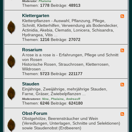
-
Moderator:
Phalaina
e
Themen:
1778
Beiträge:
48913
G
b
l
e
a
Klettergarten
F
e
s
Kletterpflanzen - Auswahl, Pflanzung, Pflege,
e
t
h
Schnitt, Kletterhilfen, Verwendung als Bodendecker,
e
a
Actinidia, Akebia, Clematis, Lonicera, Schisandra,
d
u
Hydrangea, Vitis ...
-
s
Themen:
1216
Beiträge:
27072
K
l
e
Rosarium
F
t
A rose is a rose is - Erfahrungen, Pflege und Schnitt
e
t
von Rosen
e
e
Historische Rosen, Strauchrosen, Kletterrosen,
d
r
Wildrosen ...
-
g
Themen:
5723
Beiträge:
221177
R
a
o
r
s
Stauden
F
t
a
Einjährige, Zweijährige, mehrjährige Stauden,
e
e
r
Farne, Gräser, Zwiebelpflanzen ...
e
n
i
,
,
d
Moderatoren:
Nina
Phalaina
AndreasR
u
Themen:
6246
Beiträge:
624180
-
m
S
t
Obst-Forum
F
a
Obstgehölze, Beerensträucher und Wein
e
u
(Veredlungen, Unterlagen, Schnitte und Selektionen)
e
d
sowie Staudenobst (Erdbeeren)
d
e