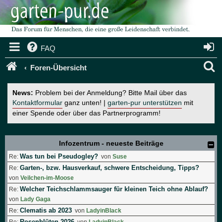
FAQ
S
Foren-Übersicht
u
News:
Problem bei der Anmeldung? Bitte Mail über das
c
Kontaktformular
ganz unten! |
garten-pur unterstützen
mit
einer Spende oder über das Partnerprogramm!
h
e
Infozentrum - neueste Beiträge
Was tun bei Pseudogley?
Re:
von
Suse
Garten-, bzw. Hausverkauf, schwere Entscheidung, Tipps?
Re:
von
Veilchen-im-Moose
Welcher Teichschlammsauger für kleinen Teich ohne Ablauf?
Re:
von
Lady Gaga
Clematis ab 2023
Re:
von
LadyinBlack
Rosenblüten 2026
Re:
von
LadyinBlack