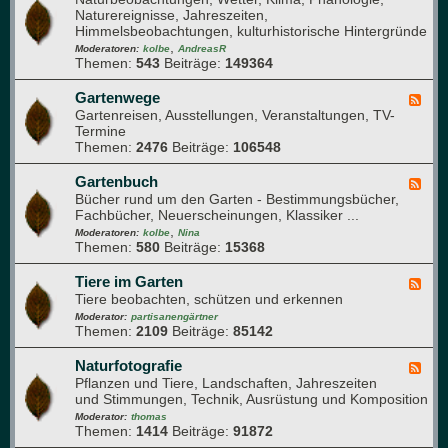
a
a
Naturereignisse, Jahreszeiten,
e
u
n
Himmelsbeobachtungen, kulturhistorische Hintergründe
d
f
z
,
-
Moderatoren:
kolbe
AndreasR
e
e
Themen:
543
Beiträge:
149364
G
n
n
a
g
r
Gartenwege
F
e
t
Gartenreisen, Ausstellungen, Veranstaltungen, TV-
e
s
e
Termine
e
u
n
Themen:
2476
Beiträge:
106548
d
n
j
-
d
a
G
Gartenbuch
F
h
h
a
Bücher rund um den Garten - Bestimmungsbücher,
e
e
r
r
Fachbücher, Neuerscheinungen, Klassiker ...
e
i
t
,
d
Moderatoren:
kolbe
Nina
t
e
Themen:
580
Beiträge:
15368
-
n
G
w
a
Tiere im Garten
F
e
r
Tiere beobachten, schützen und erkennen
e
g
t
e
Moderator:
partisanengärtner
e
e
Themen:
2109
Beiträge:
85142
d
n
-
b
T
Naturfotografie
F
u
i
Pflanzen und Tiere, Landschaften, Jahreszeiten
e
c
e
und Stimmungen, Technik, Ausrüstung und Komposition
e
h
r
d
Moderator:
thomas
e
Themen:
1414
Beiträge:
91872
-
i
N