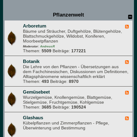
e
u
e
Pflanzenwelt
M
i
Arboretum
t
F
Bäume und Sträucher, Duftgehölze, Blütengehölze,
g
e
Blattschmuckgehölze, Wildobst, Koniferen,
l
e
Moorbeetpflanzen
i
d
e
-
Moderator:
AndreasR
Themen:
5509
Beiträge:
177221
d
A
e
r
r
b
Botanik
F
)
o
Die Lehre von den Pflanzen - Übersetzungen aus
e
r
dem Fachchinesischen, Diskussionen um Definitionen,
e
e
Alltagsphänomene wissenschaftlich erklärt
d
t
Themen:
493
Beiträge:
8970
-
u
B
m
o
Gemüsebeet
F
t
Wurzelgemüse, Knollengemüse, Blattgemüse,
e
a
Stielgemüse, Fruchtgemüse, Kohlgemüse
e
n
Themen:
3685
Beiträge:
190524
d
i
-
k
G
Glashaus
F
e
Kübelpflanzen und Zimmerpflanzen - Pflege,
e
m
Überwinterung und Bestimmung
e
ü
d
s