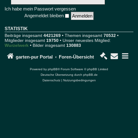
u
r
Ich habe mein Passwort vergessen
F
Angemeldet bleiben
o
r
u
STATISTIK
m
Beiträge insgesamt
4421269
• Themen insgesamt
70532
•
u
Mitglieder insgesamt
19750
• Unser neuestes Mitglied:
n
Wurzelwerk
• Bilder insgesamt
130883
d
P
o
garten-pur Portal
Foren-Übersicht
r
t
Powered by
phpBB
® Forum Software © phpBB Limited
a
Deutsche Übersetzung durch
phpBB.de
l
Datenschutz
|
Nutzungsbedingungen