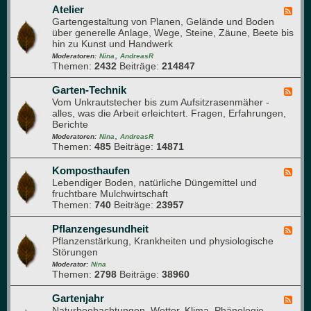
a
e
u
Atelier
F
p
h
e
Gartengestaltung von Planen, Gelände und Boden
e
f
r
r
über generelle Anlage, Wege, Steine, Zäune, Beete bis
e
l
u
d
hin zu Kunst und Handwerk
d
a
n
u
,
-
Moderatoren:
Nina
AndreasR
n
g
r
Themen:
2432
Beiträge:
214847
A
z
c
t
e
h
e
Garten-Technik
F
n
d
l
Vom Unkrautstecher bis zum Aufsitzrasenmäher -
e
e
i
alles, was die Arbeit erleichtert. Fragen, Erfahrungen,
e
n
e
Berichte
d
G
r
,
-
Moderatoren:
Nina
AndreasR
a
Themen:
485
Beiträge:
14871
G
r
a
t
r
Komposthaufen
F
e
t
Lebendiger Boden, natürliche Düngemittel und
e
n
e
fruchtbare Mulchwirtschaft
e
n
Themen:
740
Beiträge:
23957
d
-
-
T
K
Pflanzengesundheit
F
e
o
Pflanzenstärkung, Krankheiten und physiologische
e
c
m
Störungen
e
h
p
d
Moderator:
Nina
n
o
Themen:
2798
Beiträge:
38960
-
i
s
P
k
t
f
Gartenjahr
F
h
l
Naturbeobachtungen, Wetter, Klima, Phänologie,
e