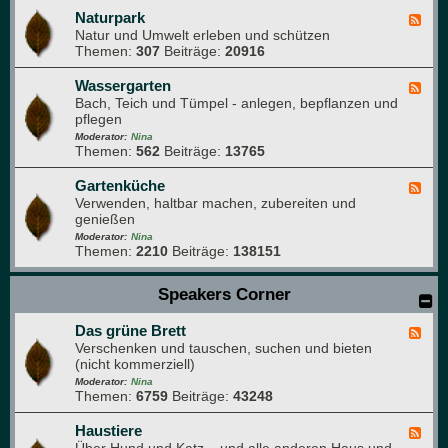
m
a
Naturpark
F
G
t
Natur und Umwelt erleben und schützen
e
a
u
Themen:
307
Beiträge:
20916
e
r
r
d
t
f
-
Wassergarten
F
e
o
N
Bach, Teich und Tümpel - anlegen, bepflanzen und
e
n
t
a
pflegen
e
o
t
d
Moderator:
Nina
g
u
Themen:
562
Beiträge:
13765
-
r
r
W
a
p
a
Gartenküche
F
f
a
s
Verwenden, haltbar machen, zubereiten und
e
i
r
s
genießen
e
e
k
e
d
Moderator:
Nina
r
Themen:
2210
Beiträge:
138151
-
g
G
a
a
Speakers Corner
r
r
t
t
e
Das grüne Brett
e
F
n
n
Verschenken und tauschen, suchen und bieten
e
k
(nicht kommerziell)
e
ü
d
Moderator:
Nina
c
Themen:
6759
Beiträge:
43248
-
h
D
e
a
Haustiere
F
s