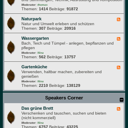
h
r
d
Moderator:
thomas
e
Themen:
1414
Beiträge:
91872
-
i
N
m
a
Naturpark
F
G
t
Natur und Umwelt erleben und schützen
e
a
u
Themen:
307
Beiträge:
20916
e
r
r
d
t
f
-
Wassergarten
F
e
o
N
Bach, Teich und Tümpel - anlegen, bepflanzen und
e
n
t
a
pflegen
e
o
t
d
Moderator:
Nina
g
u
Themen:
562
Beiträge:
13757
-
r
r
W
a
p
a
Gartenküche
F
f
a
s
Verwenden, haltbar machen, zubereiten und
e
i
r
s
genießen
e
e
k
e
d
Moderator:
Nina
r
Themen:
2210
Beiträge:
138129
-
g
G
a
a
Speakers Corner
r
r
t
t
e
Das grüne Brett
e
F
n
n
Verschenken und tauschen, suchen und bieten
e
k
(nicht kommerziell)
e
ü
d
Moderator:
Nina
c
Themen:
6757
Beiträge:
43225
-