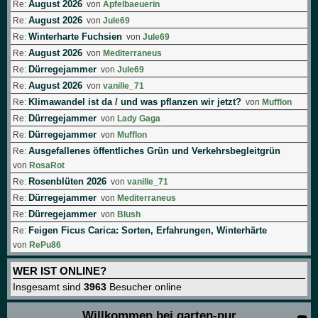
August 2026
Re:
von
Apfelbaeuerin
August 2026
Re:
von
Jule69
Winterharte Fuchsien
Re:
von
Jule69
August 2026
Re:
von
Mediterraneus
Dürregejammer
Re:
von
Jule69
August 2026
Re:
von
vanille_71
Klimawandel ist da / und was pflanzen wir jetzt?
Re:
von
Mufflon
Dürregejammer
Re:
von
Lady Gaga
Dürregejammer
Re:
von
Mufflon
Ausgefallenes öffentliches Grün und Verkehrsbegleitgrün
Re:
von
RosaRot
Rosenblüten 2026
Re:
von
vanille_71
Dürregejammer
Re:
von
Mediterraneus
Dürregejammer
Re:
von
Blush
Feigen Ficus Carica: Sorten, Erfahrungen, Winterhärte
Re:
von
RePu86
WER IST ONLINE?
Insgesamt sind
3963
Besucher online
Willkommen bei garten-pur