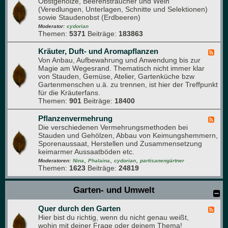
Obstgehölze, Beerensträucher und Wein
e
u
(Veredlungen, Unterlagen, Schnitte und Selektionen)
e
d
sowie Staudenobst (Erdbeeren)
d
e
-
Moderator:
cydorian
n
Themen:
5371
Beiträge:
183863
O
b
s
Kräuter, Duft- und Aromapflanzen
F
t
Von Anbau, Aufbewahrung und Anwendung bis zur
e
-
Magie am Wegesrand. Thematisch nicht immer klar
e
F
von Stauden, Gemüse, Atelier, Gartenküche bzw
d
o
Gartenmenschen u.ä. zu trennen, ist hier der Treffpunkt
-
r
für die Kräuterfans.
K
u
Themen:
901
Beiträge:
18400
r
m
ä
u
Pflanzenvermehrung
F
t
Die verschiedenen Vermehrungsmethoden bei
e
e
Stauden und Gehölzen, Abbau von Keimungshemmern,
e
r
Sporenaussaat, Herstellen und Zusammensetzung
d
,
keimarmer Aussaatböden etc.
-
D
,
,
,
P
Moderatoren:
Nina
Phalaina
cydorian
partisanengärtner
u
Themen:
1623
Beiträge:
24819
f
f
l
t
a
Garten- und Umwelt
-
n
u
z
n
Quer durch den Garten
e
F
d
n
Hier bist du richtig, wenn du nicht genau weißt,
e
A
v
wohin mit deiner Frage oder deinem Thema!
e