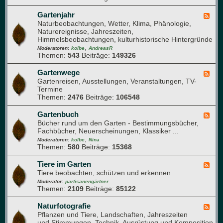
i
s
P
k
t
f
Gartenjahr
F
h
l
Naturbeobachtungen, Wetter, Klima, Phänologie,
e
a
a
Naturereignisse, Jahreszeiten,
e
u
n
Himmelsbeobachtungen, kulturhistorische Hintergründe
d
f
z
,
-
Moderatoren:
kolbe
AndreasR
e
e
Themen:
543
Beiträge:
149326
G
n
n
a
g
r
Gartenwege
F
e
t
Gartenreisen, Ausstellungen, Veranstaltungen, TV-
e
s
e
Termine
e
u
n
Themen:
2476
Beiträge:
106548
d
n
j
-
d
a
G
Gartenbuch
F
h
h
a
Bücher rund um den Garten - Bestimmungsbücher,
e
e
r
r
Fachbücher, Neuerscheinungen, Klassiker ...
e
i
t
,
d
Moderatoren:
kolbe
Nina
t
e
Themen:
580
Beiträge:
15368
-
n
G
w
a
Tiere im Garten
F
e
r
Tiere beobachten, schützen und erkennen
e
g
t
e
Moderator:
partisanengärtner
e
e
Themen:
2109
Beiträge:
85122
d
n
-
b
T
Naturfotografie
F
u
i
Pflanzen und Tiere, Landschaften, Jahreszeiten
e
c
e
und Stimmungen, Technik, Ausrüstung und Komposition
e