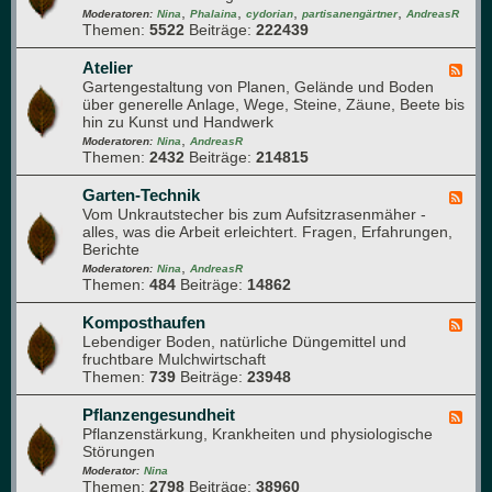
r
e
,
,
,
,
d
Moderatoren:
Nina
Phalaina
cydorian
partisanengärtner
AndreasR
o
r
Themen:
5522
Beiträge:
222439
-
m
m
Q
a
e
u
Atelier
F
p
h
e
Gartengestaltung von Planen, Gelände und Boden
e
f
r
r
über generelle Anlage, Wege, Steine, Zäune, Beete bis
e
l
u
d
hin zu Kunst und Handwerk
d
a
n
u
,
-
Moderatoren:
Nina
AndreasR
n
g
r
Themen:
2432
Beiträge:
214815
A
z
c
t
e
h
e
Garten-Technik
F
n
d
l
Vom Unkrautstecher bis zum Aufsitzrasenmäher -
e
e
i
alles, was die Arbeit erleichtert. Fragen, Erfahrungen,
e
n
e
Berichte
d
G
r
,
-
Moderatoren:
Nina
AndreasR
a
Themen:
484
Beiträge:
14862
G
r
a
t
r
Komposthaufen
F
e
t
Lebendiger Boden, natürliche Düngemittel und
e
n
e
fruchtbare Mulchwirtschaft
e
n
Themen:
739
Beiträge:
23948
d
-
-
T
K
Pflanzengesundheit
F
e
o
Pflanzenstärkung, Krankheiten und physiologische
e
c
m
Störungen
e
h
p
d
Moderator:
Nina
n
o
Themen:
2798
Beiträge:
38960
-