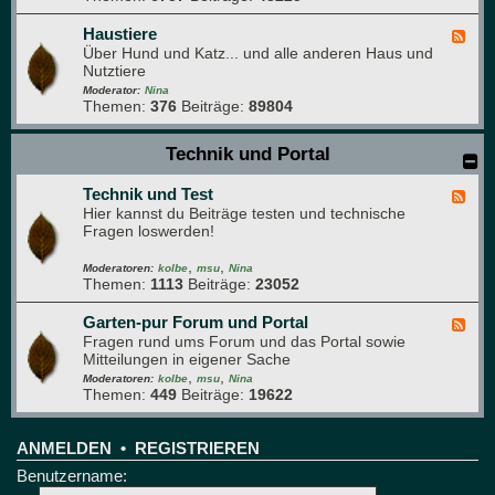
h
D
e
a
Haustiere
F
s
Über Hund und Katz... und alle anderen Haus und
e
g
Nutztiere
e
r
d
Moderator:
Nina
ü
Themen:
376
Beiträge:
89804
-
n
H
e
a
Technik und Portal
B
u
r
s
e
Technik und Test
t
F
t
i
Hier kannst du Beiträge testen und technische
e
t
e
Fragen loswerden!
e
r
d
e
,
,
-
Moderatoren:
kolbe
msu
Nina
Themen:
1113
Beiträge:
23052
T
e
c
Garten-pur Forum und Portal
F
h
Fragen rund ums Forum und das Portal sowie
e
n
Mitteilungen in eigener Sache
e
i
,
,
d
Moderatoren:
kolbe
msu
Nina
k
Themen:
449
Beiträge:
19622
-
u
G
n
a
d
r
ANMELDEN
•
REGISTRIEREN
T
t
Benutzername:
e
e