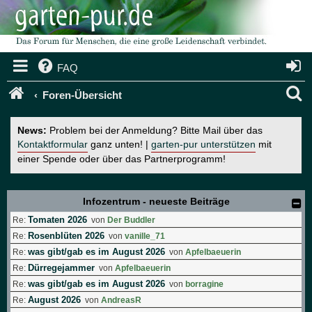
FAQ
S
Foren-Übersicht
u
News:
Problem bei der Anmeldung? Bitte Mail über das
c
Kontaktformular
ganz unten! |
garten-pur unterstützen
mit
einer Spende oder über das Partnerprogramm!
h
e
Infozentrum - neueste Beiträge
Tomaten 2026
Re:
von
Der Buddler
Rosenblüten 2026
Re:
von
vanille_71
was gibt/gab es im August 2026
Re:
von
Apfelbaeuerin
Dürregejammer
Re:
von
Apfelbaeuerin
was gibt/gab es im August 2026
Re:
von
borragine
August 2026
Re:
von
AndreasR