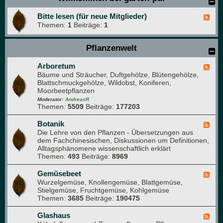
Bitte lesen (für neue Mitglieder)
F
Themen:
1
Beiträge:
1
e
e
d
Pflanzenwelt
-
B
i
Arboretum
F
t
Bäume und Sträucher, Duftgehölze, Blütengehölze,
e
t
Blattschmuckgehölze, Wildobst, Koniferen,
e
e
Moorbeetpflanzen
d
l
-
Moderator:
AndreasR
e
Themen:
5509
Beiträge:
177203
A
s
r
e
b
Botanik
F
n
o
Die Lehre von den Pflanzen - Übersetzungen aus
e
(
r
dem Fachchinesischen, Diskussionen um Definitionen,
e
f
e
Alltagsphänomene wissenschaftlich erklärt
d
ü
t
Themen:
493
Beiträge:
8969
-
r
u
B
n
m
o
Gemüsebeet
F
e
t
Wurzelgemüse, Knollengemüse, Blattgemüse,
e
u
a
Stielgemüse, Fruchtgemüse, Kohlgemüse
e
e
n
Themen:
3685
Beiträge:
190475
d
M
i
-
i
k
G
Glashaus
t
F
e