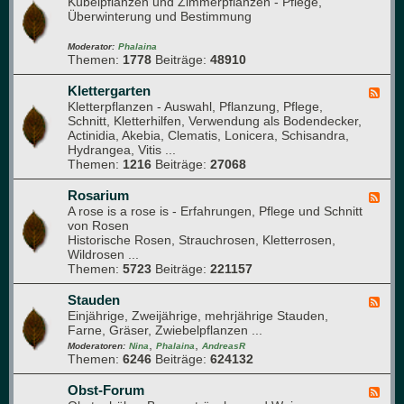
Kübelpflanzen und Zimmerpflanzen - Pflege,
g
e
m
Überwinterung und Bestimmung
l
e
ü
i
d
s
e
-
Moderator:
Phalaina
e
Themen:
1778
Beiträge:
48910
d
G
b
e
l
e
r
a
Klettergarten
F
e
)
s
Kletterpflanzen - Auswahl, Pflanzung, Pflege,
e
t
h
Schnitt, Kletterhilfen, Verwendung als Bodendecker,
e
a
Actinidia, Akebia, Clematis, Lonicera, Schisandra,
d
u
Hydrangea, Vitis ...
-
s
Themen:
1216
Beiträge:
27068
K
l
e
Rosarium
F
t
A rose is a rose is - Erfahrungen, Pflege und Schnitt
e
t
von Rosen
e
e
Historische Rosen, Strauchrosen, Kletterrosen,
d
r
Wildrosen ...
-
g
Themen:
5723
Beiträge:
221157
R
a
o
r
s
Stauden
F
t
a
Einjährige, Zweijährige, mehrjährige Stauden,
e
e
r
Farne, Gräser, Zwiebelpflanzen ...
e
n
i
,
,
d
Moderatoren:
Nina
Phalaina
AndreasR
u
Themen:
6246
Beiträge:
624132
-
m
S
t
Obst-Forum
F
a