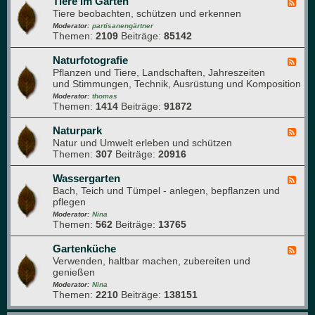
Tiere im Garten
F
e
r
Tiere beobachten, schützen und erkennen
e
g
t
e
Moderator:
partisanengärtner
e
e
Themen:
2109
Beiträge:
85142
d
n
-
b
T
Naturfotografie
F
u
i
Pflanzen und Tiere, Landschaften, Jahreszeiten
e
c
e
und Stimmungen, Technik, Ausrüstung und Komposition
e
h
r
d
Moderator:
thomas
e
Themen:
1414
Beiträge:
91872
-
i
N
m
a
Naturpark
F
G
t
Natur und Umwelt erleben und schützen
e
a
u
Themen:
307
Beiträge:
20916
e
r
r
d
t
f
-
Wassergarten
F
e
o
N
Bach, Teich und Tümpel - anlegen, bepflanzen und
e
n
t
a
pflegen
e
o
t
d
Moderator:
Nina
g
u
Themen:
562
Beiträge:
13765
-
r
r
W
a
p
a
Gartenküche
F
f
a
s
Verwenden, haltbar machen, zubereiten und
e
i
r
s
genießen
e
e
k
e
d
Moderator:
Nina
r
Themen:
2210
Beiträge:
138151
-
g
G
a