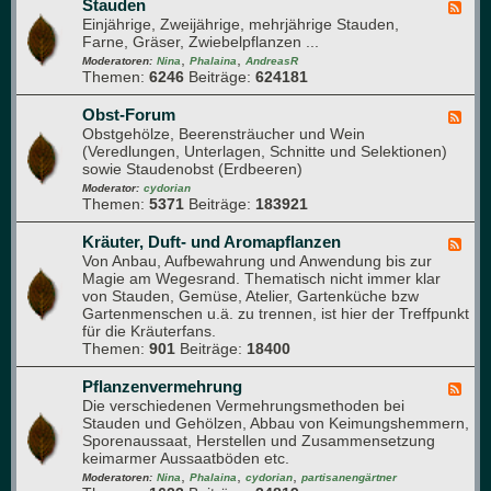
s
Stauden
F
t
a
Einjährige, Zweijährige, mehrjährige Stauden,
e
e
r
Farne, Gräser, Zwiebelpflanzen ...
e
n
i
,
,
d
Moderatoren:
Nina
Phalaina
AndreasR
u
Themen:
6246
Beiträge:
624181
-
m
S
t
Obst-Forum
F
a
Obstgehölze, Beerensträucher und Wein
e
u
(Veredlungen, Unterlagen, Schnitte und Selektionen)
e
d
sowie Staudenobst (Erdbeeren)
d
e
-
Moderator:
cydorian
n
Themen:
5371
Beiträge:
183921
O
b
s
Kräuter, Duft- und Aromapflanzen
F
t
Von Anbau, Aufbewahrung und Anwendung bis zur
e
-
Magie am Wegesrand. Thematisch nicht immer klar
e
F
von Stauden, Gemüse, Atelier, Gartenküche bzw
d
o
Gartenmenschen u.ä. zu trennen, ist hier der Treffpunkt
-
r
für die Kräuterfans.
K
u
Themen:
901
Beiträge:
18400
r
m
ä
u
Pflanzenvermehrung
F
t
Die verschiedenen Vermehrungsmethoden bei
e
e
Stauden und Gehölzen, Abbau von Keimungshemmern,
e
r
Sporenaussaat, Herstellen und Zusammensetzung
d
,
keimarmer Aussaatböden etc.
-
D
,
,
,
P
Moderatoren:
Nina
Phalaina
cydorian
partisanengärtner
u