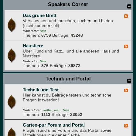
a
Speakers Corner
r
r
t
t
e
Das grüne Brett
e
F
n
n
Verschenken und tauschen, suchen und bieten
e
k
(nicht kommerziell)
e
ü
d
Moderator:
Nina
c
Themen:
6759
Beiträge:
43248
-
h
D
e
a
Haustiere
F
s
Über Hund und Katz... und alle anderen Haus und
e
g
Nutztiere
e
r
d
Moderator:
Nina
ü
Themen:
376
Beiträge:
89872
-
n
H
e
a
Technik und Portal
B
u
r
s
e
Technik und Test
t
F
t
i
Hier kannst du Beiträge testen und technische
e
t
e
Fragen loswerden!
e
r
d
e
,
,
-
Moderatoren:
kolbe
msu
Nina
Themen:
1113
Beiträge:
23052
T
e
c
Garten-pur Forum und Portal
F
h
Fragen rund ums Forum und das Portal sowie
e
n
Mitteilungen in eigener Sache
e