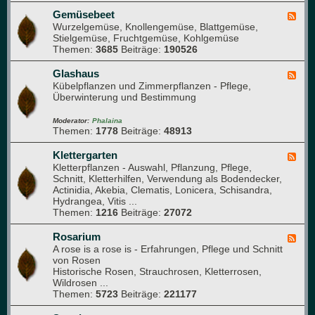
B
m
o
Gemüsebeet
F
t
Wurzelgemüse, Knollengemüse, Blattgemüse,
e
a
Stielgemüse, Fruchtgemüse, Kohlgemüse
e
n
Themen:
3685
Beiträge:
190526
d
i
-
k
G
Glashaus
F
e
Kübelpflanzen und Zimmerpflanzen - Pflege,
e
m
Überwinterung und Bestimmung
e
ü
d
s
-
Moderator:
Phalaina
e
Themen:
1778
Beiträge:
48913
G
b
l
e
a
Klettergarten
F
e
s
Kletterpflanzen - Auswahl, Pflanzung, Pflege,
e
t
h
Schnitt, Kletterhilfen, Verwendung als Bodendecker,
e
a
Actinidia, Akebia, Clematis, Lonicera, Schisandra,
d
u
Hydrangea, Vitis ...
-
s
Themen:
1216
Beiträge:
27072
K
l
e
Rosarium
F
t
A rose is a rose is - Erfahrungen, Pflege und Schnitt
e
t
von Rosen
e
e
Historische Rosen, Strauchrosen, Kletterrosen,
d
r
Wildrosen ...
-
g
Themen:
5723
Beiträge:
221177
R
a
o
r