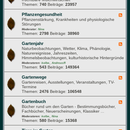
n
Themen:
740
Beiträge:
23957
d
-
-
T
K
Pflanzengesundheit
F
e
o
Pflanzenstärkung, Krankheiten und physiologische
e
c
m
Störungen
e
h
p
d
Moderator:
Nina
n
o
Themen:
2798
Beiträge:
38960
-
i
s
P
k
t
f
Gartenjahr
F
h
l
Naturbeobachtungen, Wetter, Klima, Phänologie,
e
a
a
Naturereignisse, Jahreszeiten,
e
u
n
Himmelsbeobachtungen, kulturhistorische Hintergründe
d
f
z
,
-
Moderatoren:
kolbe
AndreasR
e
e
Themen:
543
Beiträge:
149364
G
n
n
a
g
r
Gartenwege
F
e
t
Gartenreisen, Ausstellungen, Veranstaltungen, TV-
e
s
e
Termine
e
u
n
Themen:
2476
Beiträge:
106548
d
n
j
-
d
a
G
Gartenbuch
F
h
h
a
Bücher rund um den Garten - Bestimmungsbücher,
e
e
r
r
Fachbücher, Neuerscheinungen, Klassiker ...
e
i
t
,
d
Moderatoren:
kolbe
Nina
t
e
Themen:
580
Beiträge:
15368
-
n
G
w
a