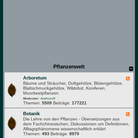
e
u
e
M
i
t
g
l
i
e
d
e
r
)
Pflanzenwelt
Arboretum
F
Bäume und Sträucher, Duftgehölze, Blütengehölze,
e
Blattschmuckgehölze, Wildobst, Koniferen,
e
Moorbeetpflanzen
d
-
Moderator:
AndreasR
Themen:
5509
Beiträge:
177221
A
r
b
Botanik
F
o
Die Lehre von den Pflanzen - Übersetzungen aus
e
r
dem Fachchinesischen, Diskussionen um Definitionen,
e
e
Alltagsphänomene wissenschaftlich erklärt
d
t
Themen:
493
Beiträge:
8970
-
u