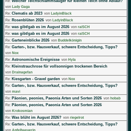
Welcher Teichschlammsauger für kleinen Teich ohne Ablauf?
Re:
von
Lady Gaga
Clematis ab 2023
Re:
von
LadyinBlack
Rosenblüten 2026
Re:
von
LadyinBlack
was gibt/gab es im August 2026
Re:
von
raiSCH
was gibt/gab es im August 2026
Re:
von
raiSCH
Garteneinblicke 2026
Re:
von
Buddelkönigin
Garten-, bzw. Hausverkauf, schwere Entscheidung, Tipps?
Re:
von
Nox
Astronomische Ereignisse
Re:
von
Hyla
Kleinstrauchrose für vollsonnigen trockenen Bereich
Re:
von
Drainagefan
Kiesgarten - Gravel garden
Re:
von
Nox
Garten-, bzw. Hausverkauf, schwere Entscheidung, Tipps?
Re:
von
mavi
Päonien, peonies, Paeonia Arten und Sorten 2026
Re:
von
hobab
Päonien, peonies, Paeonia Arten und Sorten 2026
Re:
von
Krokosmian
Was blüht im August 2026?
Re:
von
riegelrot
Garten-, bzw. Hausverkauf, schwere Entscheidung, Tipps?
Re:
von
Apfelbaeuerin