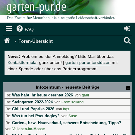
FAQ
S
Foren-Übersicht
u
News:
Problem bei der Anmeldung? Bitte Mail über das
c
Kontaktformular
ganz unten! |
garten-pur unterstützen
mit
einer Spende oder über das Partnerprogramm!
h
e
Infozentrum - neueste Beiträge
Was habt ihr heute geerntet 2026
Re:
von
gabi
Steingarten 2022-2024
Re:
von
FromHolland
Chili und Paprika 2026
Re:
von
hqs
Was tun bei Pseudogley?
Re:
von
Suse
Garten-, bzw. Hausverkauf, schwere Entscheidung, Tipps?
Re:
von
Veilchen-im-Moose