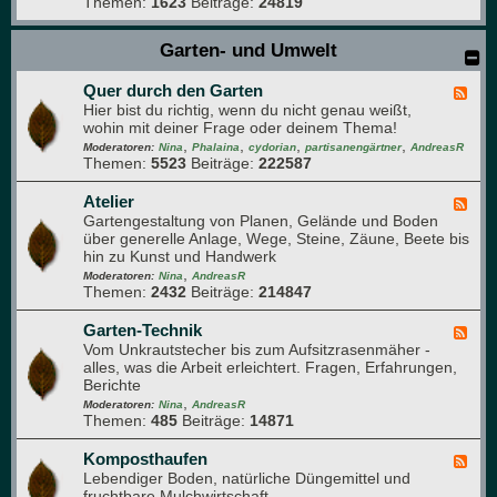
Themen:
1623
Beiträge:
24819
f
f
l
t
a
Garten- und Umwelt
-
n
u
z
n
Quer durch den Garten
e
F
d
n
Hier bist du richtig, wenn du nicht genau weißt,
e
A
v
wohin mit deiner Frage oder deinem Thema!
e
r
e
,
,
,
,
d
Moderatoren:
Nina
Phalaina
cydorian
partisanengärtner
AndreasR
o
r
Themen:
5523
Beiträge:
222587
-
m
m
Q
a
e
u
Atelier
F
p
h
e
Gartengestaltung von Planen, Gelände und Boden
e
f
r
r
über generelle Anlage, Wege, Steine, Zäune, Beete bis
e
l
u
d
hin zu Kunst und Handwerk
d
a
n
u
,
-
Moderatoren:
Nina
AndreasR
n
g
r
Themen:
2432
Beiträge:
214847
A
z
c
t
e
h
e
Garten-Technik
F
n
d
l
Vom Unkrautstecher bis zum Aufsitzrasenmäher -
e
e
i
alles, was die Arbeit erleichtert. Fragen, Erfahrungen,
e
n
e
Berichte
d
G
r
,
-
Moderatoren:
Nina
AndreasR
a
Themen:
485
Beiträge:
14871
G
r
a
t
r
Komposthaufen
F
e
t
Lebendiger Boden, natürliche Düngemittel und
e
n
e
fruchtbare Mulchwirtschaft
e