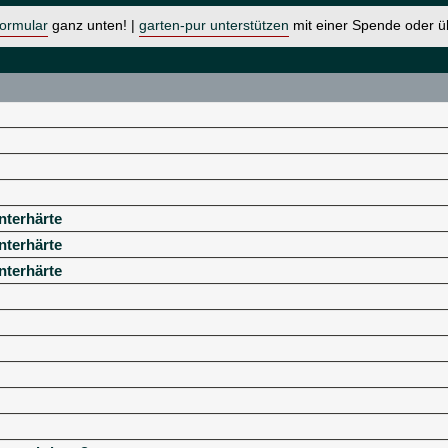
formular
ganz unten! |
garten-pur unterstützen
mit einer Spende oder 
nterhärte
nterhärte
nterhärte