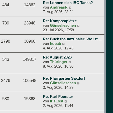
g
Re: Lohnen sich IBC Tanks?
s
B
484
14862
N
von
AndreasR
t
e
e
7. Aug 2026, 23:24
e
i
u
r
t
e
Re: Kompostplätze
B
r
739
23948
s
N
von
Gänselieschen
e
a
t
e
23. Jul 2026, 17:58
i
g
e
u
t
r
e
Re: Buchsbaumzünsler: Wo ist …
r
2798
38960
N
B
s
von
hobab
a
e
e
t
4. Aug 2026, 12:46
g
u
i
e
e
t
r
Re: August 2026
543
149317
s
N
r
B
von
Thüringer
t
e
a
e
8. Aug 2026, 10:30
e
u
g
i
r
e
t
Re: Pfarrgarten Saxdorf
B
s
r
2476
106548
N
von
Gänselieschen
e
t
a
e
3. Aug 2026, 14:29
i
e
g
u
t
r
e
Re: Karl Foerster
r
B
580
15368
N
s
von
IrisLost
a
e
e
t
2. Aug 2026, 11:44
g
i
u
e
t