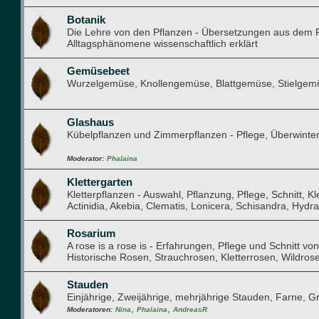
Botanik
Die Lehre von den Pflanzen - Übersetzungen aus dem F
Alltagsphänomene wissenschaftlich erklärt
Gemüsebeet
Wurzelgemüse, Knollengemüse, Blattgemüse, Stielge
Glashaus
Kübelpflanzen und Zimmerpflanzen - Pflege, Überwint
Moderator:
Phalaina
Klettergarten
Kletterpflanzen - Auswahl, Pflanzung, Pflege, Schnitt, K
Actinidia, Akebia, Clematis, Lonicera, Schisandra, Hydran
Rosarium
A rose is a rose is - Erfahrungen, Pflege und Schnitt v
Historische Rosen, Strauchrosen, Kletterrosen, Wildrose
Stauden
Einjährige, Zweijährige, mehrjährige Stauden, Farne, Gr
,
,
Moderatoren:
Nina
Phalaina
AndreasR