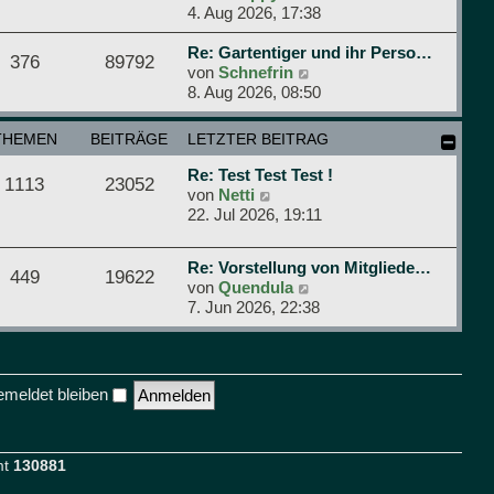
t
r
e
4. Aug 2026, 17:38
r
B
u
a
e
e
Re: Gartentiger und ihr Perso…
376
89792
g
i
s
N
von
Schnefrin
t
t
e
8. Aug 2026, 08:50
r
e
u
a
r
e
THEMEN
BEITRÄGE
LETZTER BEITRAG
g
B
s
e
t
Re: Test Test Test !
1113
23052
i
e
N
von
Netti
t
r
e
22. Jul 2026, 19:11
r
B
u
a
e
e
Re: Vorstellung von Mitgliede…
g
i
s
449
19622
N
von
Quendula
t
t
e
7. Jun 2026, 22:38
r
e
u
a
r
e
g
B
s
e
t
i
meldet bleiben
e
t
r
r
B
a
e
mt
130881
g
i