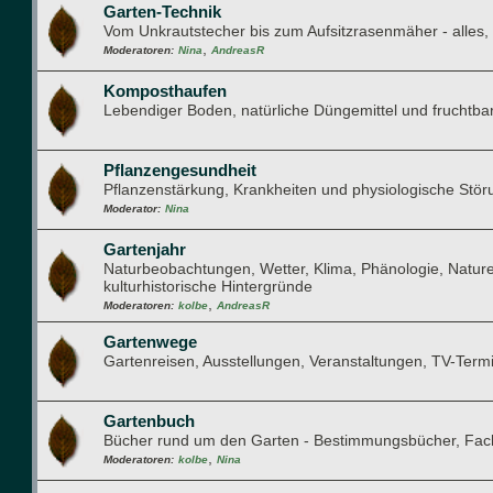
Garten-Technik
Vom Unkrautstecher bis zum Aufsitzrasenmäher - alles, w
,
Moderatoren:
Nina
AndreasR
Komposthaufen
Lebendiger Boden, natürliche Düngemittel und fruchtba
Pflanzengesundheit
Pflanzenstärkung, Krankheiten und physiologische Stö
Moderator:
Nina
Gartenjahr
Naturbeobachtungen, Wetter, Klima, Phänologie, Natur
kulturhistorische Hintergründe
,
Moderatoren:
kolbe
AndreasR
Gartenwege
Gartenreisen, Ausstellungen, Veranstaltungen, TV-Term
Gartenbuch
Bücher rund um den Garten - Bestimmungsbücher, Fachb
,
Moderatoren:
kolbe
Nina