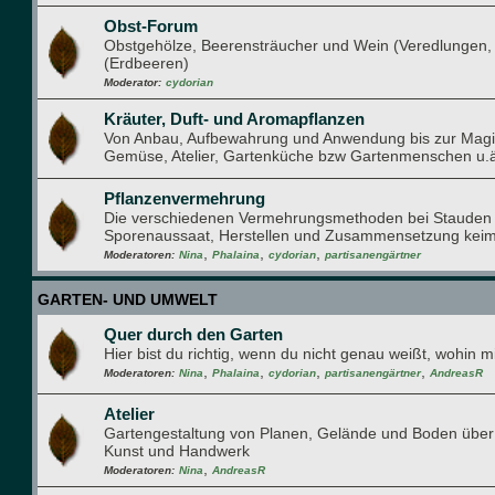
Obst-Forum
Obstgehölze, Beerensträucher und Wein (Veredlungen, 
(Erdbeeren)
Moderator:
cydorian
Kräuter, Duft- und Aromapflanzen
Von Anbau, Aufbewahrung und Anwendung bis zur Magi
Gemüse, Atelier, Gartenküche bzw Gartenmenschen u.ä. z
Pflanzenvermehrung
Die verschiedenen Vermehrungsmethoden bei Staude
Sporenaussaat, Herstellen und Zusammensetzung keim
,
,
,
Moderatoren:
Nina
Phalaina
cydorian
partisanengärtner
GARTEN- UND UMWELT
Quer durch den Garten
Hier bist du richtig, wenn du nicht genau weißt, wohin
,
,
,
,
Moderatoren:
Nina
Phalaina
cydorian
partisanengärtner
AndreasR
Atelier
Gartengestaltung von Planen, Gelände und Boden über g
Kunst und Handwerk
,
Moderatoren:
Nina
AndreasR