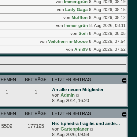
von
Immer-grün
8. Aug 2026, 08:19
von
Lady Gaga
8. Aug 2026, 08:15
von
Mufflon
8. Aug 2026, 08:12
von
Immer-grün
8. Aug 2026, 08:11
von
Soili
8. Aug 2026, 08:05
von
Veilchen-im-Moose
8. Aug 2026, 07:54
von
Arni99
8. Aug 2026, 07:52
THEMEN
BEITRÄGE
LETZTER BEITRAG
An alle neuen Mitglieder
1
1
N
von
Admin
e
8. Aug 2014, 16:20
u
e
THEMEN
BEITRÄGE
LETZTER BEITRAG
s
t
Re: Ephedra fragilis und ande…
5509
177195
e
N
von
Gartenplaner
r
e
8. Aug 2026, 09:59