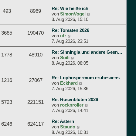
B
u
e
e
Re: Wie heiße ich
493
8969
i
N
s
von
SimonVogel
t
e
t
3. Aug 2026, 15:10
r
u
e
a
e
r
Re: Tomaten 2026
3685
190470
g
N
s
B
von
ufr
e
t
e
7. Aug 2026, 23:51
u
e
i
e
r
t
Re: Sinningia und andere Gesn…
1778
48910
s
N
B
r
von
Soili
t
e
e
a
8. Aug 2026, 08:05
e
u
i
g
r
e
t
Re: Lophospermum erubescens
B
s
r
1216
27067
N
von
Eckhard
e
t
a
e
7. Aug 2026, 15:36
i
e
g
u
t
r
e
Re: Rosenblüten 2026
r
B
5723
221151
s
N
von
rocknroller
a
e
t
e
7. Aug 2026, 14:41
g
i
e
u
t
r
e
Re: Astern
r
6246
624117
N
B
s
von
Staudo
a
e
e
t
8. Aug 2026, 10:31
g