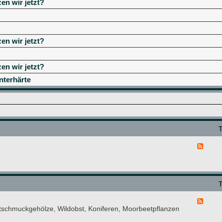
en wir jetzt?
en wir jetzt?
en wir jetzt?
nterhärte
F
e
e
d
-
B
i
F
t
ttschmuckgehölze, Wildobst, Koniferen, Moorbeetpflanzen
e
t
e
e