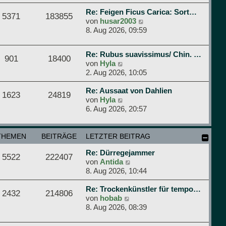
u
i
e
e
t
r
Re: Feigen Ficus Carica: Sort…
5371
183855
s
r
N
B
von
husar2003
t
a
e
e
8. Aug 2026, 09:59
e
g
u
i
r
e
t
Re: Rubus suavissimus/ Chin. …
B
s
r
901
18400
N
von
Hyla
e
t
a
e
2. Aug 2026, 10:05
i
e
g
u
t
r
e
Re: Aussaat von Dahlien
r
B
1623
24819
s
N
von
Hyla
a
e
t
e
6. Aug 2026, 20:57
g
i
e
u
t
r
e
r
B
s
THEMEN
BEITRÄGE
LETZTER BEITRAG
a
e
t
g
Re: Dürregejammer
i
e
5522
222407
N
von
Antida
t
r
e
8. Aug 2026, 10:44
r
B
u
a
e
e
Re: Trockenkünstler für tempo…
g
i
2432
214806
N
s
von
hobab
t
e
t
8. Aug 2026, 08:39
r
u
e
a
e
r