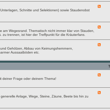
g
d
a
a
-
r
F
r
S
Unterlagen, Schnitte und Selektionen) sowie Staudenobst
i
e
t
t
u
e
e
a
m
d
n
u
-
d
O
F
e
b
e am Wegesrand. Thematisch nicht immer klar von Stauden,
e
n
s
u trennen, ist hier der Treffpunkt für die Kräuterfans.
e
t
d
-
-
F
F
K
n und Gehölzen, Abbau von Keimungshemmern,
e
o
r
armer Aussaatböden etc.
e
r
ä
d
u
u
-
m
t
P
e
f
r
l
,
F
a
D
 mit deiner Frage oder deinem Thema!
e
n
u
e
z
f
d
e
t
-
n
F
-
Q
v
enerelle Anlage, Wege, Steine, Zäune, Beete bis hin zu
e
u
u
e
e
n
e
r
d
d
r
m
-
A