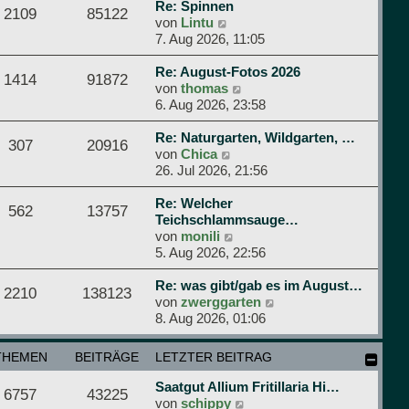
e
r
Re: Spinnen
r
2109
85122
N
s
B
von
Lintu
a
e
t
e
7. Aug 2026, 11:05
g
u
e
i
e
r
t
Re: August-Fotos 2026
1414
91872
s
N
B
r
von
thomas
t
e
e
a
6. Aug 2026, 23:58
e
u
i
g
r
e
t
Re: Naturgarten, Wildgarten, …
307
20916
B
N
s
r
von
Chica
e
e
t
a
26. Jul 2026, 21:56
i
u
e
g
t
e
r
Re: Welcher
562
13757
r
s
B
Teichschlammsauge…
a
t
N
e
von
monili
g
e
e
i
5. Aug 2026, 22:56
r
u
t
B
e
r
Re: was gibt/gab es im August…
2210
138123
e
s
a
N
von
zwerggarten
i
t
g
e
8. Aug 2026, 01:06
t
e
u
r
r
e
THEMEN
BEITRÄGE
LETZTER BEITRAG
a
B
s
g
e
t
Saatgut Allium Fritillaria Hi…
6757
43225
i
e
N
von
schippy