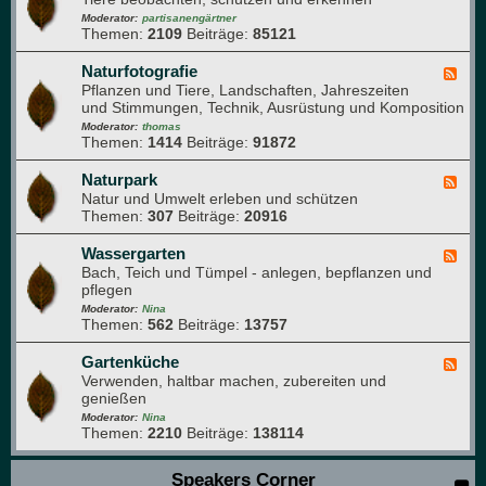
g
t
e
Moderator:
partisanengärtner
e
e
Themen:
2109
Beiträge:
85121
d
n
-
b
T
Naturfotografie
F
u
i
Pflanzen und Tiere, Landschaften, Jahreszeiten
e
c
e
und Stimmungen, Technik, Ausrüstung und Komposition
e
h
r
d
Moderator:
thomas
e
Themen:
1414
Beiträge:
91872
-
i
N
m
a
Naturpark
F
G
t
Natur und Umwelt erleben und schützen
e
a
u
Themen:
307
Beiträge:
20916
e
r
r
d
t
f
-
Wassergarten
F
e
o
N
Bach, Teich und Tümpel - anlegen, bepflanzen und
e
n
t
a
pflegen
e
o
t
d
Moderator:
Nina
g
u
Themen:
562
Beiträge:
13757
-
r
r
W
a
p
a
Gartenküche
F
f
a
s
Verwenden, haltbar machen, zubereiten und
e
i
r
s
genießen
e
e
k
e
d
Moderator:
Nina
r
Themen:
2210
Beiträge:
138114
-
g
G
a
a
Speakers Corner
r
r