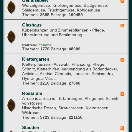
Gemüsebeet
F
e
t
Wurzelgemüse, Knollengemüse, Blattgemüse,
e
u
a
Stielgemüse, Fruchtgemüse, Kohlgemüse
e
e
n
Themen:
3685
Beiträge:
190459
d
M
i
-
i
k
G
Glashaus
t
F
e
Kübelpflanzen und Zimmerpflanzen - Pflege,
g
e
m
Überwinterung und Bestimmung
l
e
ü
i
d
s
e
-
Moderator:
Phalaina
e
Themen:
1778
Beiträge:
48909
d
G
b
e
l
e
r
a
Klettergarten
F
e
)
s
Kletterpflanzen - Auswahl, Pflanzung, Pflege,
e
t
h
Schnitt, Kletterhilfen, Verwendung als Bodendecker,
e
a
Actinidia, Akebia, Clematis, Lonicera, Schisandra,
d
u
Hydrangea, Vitis ...
-
s
Themen:
1216
Beiträge:
27066
K
l
e
Rosarium
F
t
A rose is a rose is - Erfahrungen, Pflege und Schnitt
e
t
von Rosen
e
e
Historische Rosen, Strauchrosen, Kletterrosen,
d
r
Wildrosen ...
-
g
Themen:
5723
Beiträge:
221150
R
a
o
r
s
Stauden
F
t
a