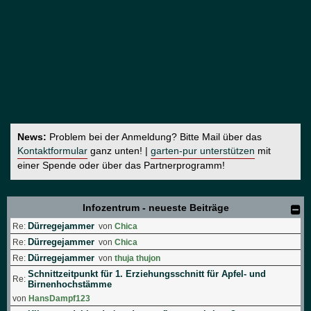
News:
Problem bei der Anmeldung? Bitte Mail über das
Kontaktformular
ganz unten! |
garten-pur unterstützen
mit
einer Spende oder über das Partnerprogramm!
Infozentrum - neueste Beiträge
Dürregejammer
Re:
von
Chica
Dürregejammer
Re:
von
Chica
Dürregejammer
Re:
von
thuja thujon
Schnittzeitpunkt für 1. Erziehungsschnitt für Apfel- und
Re:
Birnenhochstämme
von
HansDampf123