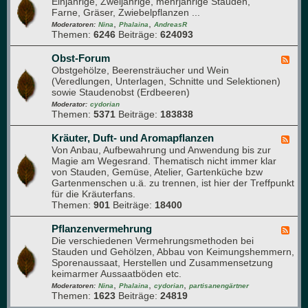
Einjährige, Zweijährige, mehrjährige Stauden,
e
e
r
Farne, Gräser, Zwiebelpflanzen ...
e
n
i
,
,
d
Moderatoren:
Nina
Phalaina
AndreasR
u
Themen:
6246
Beiträge:
624093
-
m
S
t
Obst-Forum
F
a
Obstgehölze, Beerensträucher und Wein
e
u
(Veredlungen, Unterlagen, Schnitte und Selektionen)
e
d
sowie Staudenobst (Erdbeeren)
d
e
-
Moderator:
cydorian
n
Themen:
5371
Beiträge:
183838
O
b
s
Kräuter, Duft- und Aromapflanzen
F
t
Von Anbau, Aufbewahrung und Anwendung bis zur
e
-
Magie am Wegesrand. Thematisch nicht immer klar
e
F
von Stauden, Gemüse, Atelier, Gartenküche bzw
d
o
Gartenmenschen u.ä. zu trennen, ist hier der Treffpunkt
-
r
für die Kräuterfans.
K
u
Themen:
901
Beiträge:
18400
r
m
ä
u
Pflanzenvermehrung
F
t
Die verschiedenen Vermehrungsmethoden bei
e
e
Stauden und Gehölzen, Abbau von Keimungshemmern,
e
r
Sporenaussaat, Herstellen und Zusammensetzung
d
,
keimarmer Aussaatböden etc.
-
D
,
,
,
P
Moderatoren:
Nina
Phalaina
cydorian
partisanengärtner
u
Themen:
1623
Beiträge:
24819
f
f
l