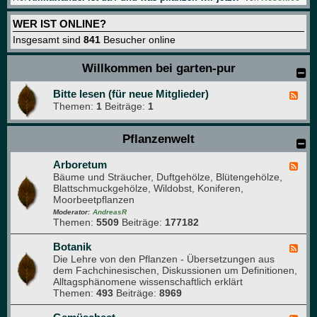
WER IST ONLINE?
Insgesamt sind
841
Besucher online
Willkommen bei garten-pur
Bitte lesen (für neue Mitglieder)
F
Themen:
1
Beiträge:
1
e
e
d
Pflanzenwelt
-
B
i
Arboretum
F
t
Bäume und Sträucher, Duftgehölze, Blütengehölze,
e
t
Blattschmuckgehölze, Wildobst, Koniferen,
e
e
Moorbeetpflanzen
d
l
-
Moderator:
AndreasR
e
Themen:
5509
Beiträge:
177182
A
s
r
e
b
Botanik
F
n
o
Die Lehre von den Pflanzen - Übersetzungen aus
e
(
r
dem Fachchinesischen, Diskussionen um Definitionen,
e
f
e
Alltagsphänomene wissenschaftlich erklärt
d
ü
t
Themen:
493
Beiträge:
8969
-
r
u
B
n
m
o