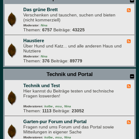
t
t
e
Das grüne Brett
e
F
n
n
Verschenken und tauschen, suchen und bieten
e
k
(nicht kommerziell)
e
ü
d
Moderator:
Nina
c
Themen:
6757
Beiträge:
43225
-
h
D
e
a
Haustiere
F
s
Über Hund und Katz... und alle anderen Haus und
e
g
Nutztiere
e
r
d
Moderator:
Nina
ü
Themen:
376
Beiträge:
89779
-
n
H
e
a
Technik und Portal
B
u
r
s
e
Technik und Test
t
F
t
i
Hier kannst du Beiträge testen und technische
e
t
e
Fragen loswerden!
e
r
d
e
,
,
-
Moderatoren:
kolbe
msu
Nina
Themen:
1113
Beiträge:
23052
T
e
c
Garten-pur Forum und Portal
F
h
Fragen rund ums Forum und das Portal sowie
e
n
Mitteilungen in eigener Sache
e
i
,
,
d
Moderatoren:
kolbe
msu
Nina