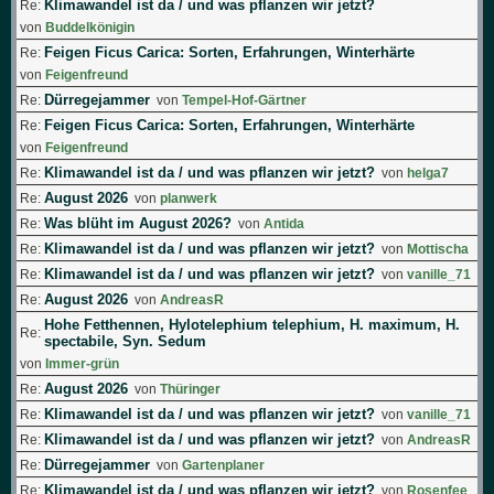
Klimawandel ist da / und was pflanzen wir jetzt?
Re:
von
Buddelkönigin
Feigen Ficus Carica: Sorten, Erfahrungen, Winterhärte
Re:
von
Feigenfreund
Dürregejammer
Re:
von
Tempel-Hof-Gärtner
Feigen Ficus Carica: Sorten, Erfahrungen, Winterhärte
Re:
von
Feigenfreund
Klimawandel ist da / und was pflanzen wir jetzt?
Re:
von
helga7
August 2026
Re:
von
planwerk
Was blüht im August 2026?
Re:
von
Antida
Klimawandel ist da / und was pflanzen wir jetzt?
Re:
von
Mottischa
Klimawandel ist da / und was pflanzen wir jetzt?
Re:
von
vanille_71
August 2026
Re:
von
AndreasR
Hohe Fetthennen, Hylotelephium telephium, H. maximum, H.
Re:
spectabile, Syn. Sedum
von
Immer-grün
August 2026
Re:
von
Thüringer
Klimawandel ist da / und was pflanzen wir jetzt?
Re:
von
vanille_71
Klimawandel ist da / und was pflanzen wir jetzt?
Re:
von
AndreasR
Dürregejammer
Re:
von
Gartenplaner
Klimawandel ist da / und was pflanzen wir jetzt?
Re:
von
Rosenfee