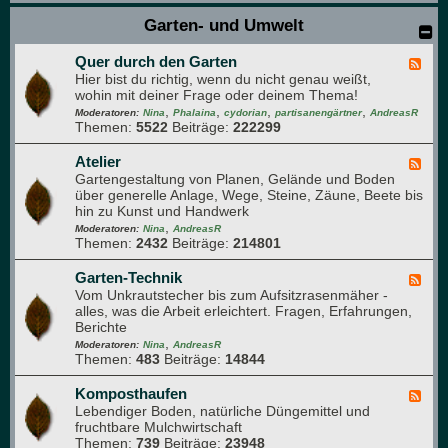
t
a
Garten- und Umwelt
-
n
u
z
n
Quer durch den Garten
e
F
d
n
Hier bist du richtig, wenn du nicht genau weißt,
e
A
v
wohin mit deiner Frage oder deinem Thema!
e
r
e
,
,
,
,
d
Moderatoren:
Nina
Phalaina
cydorian
partisanengärtner
AndreasR
o
r
Themen:
5522
Beiträge:
222299
-
m
m
Q
a
e
u
Atelier
F
p
h
e
Gartengestaltung von Planen, Gelände und Boden
e
f
r
r
über generelle Anlage, Wege, Steine, Zäune, Beete bis
e
l
u
d
hin zu Kunst und Handwerk
d
a
n
u
,
-
Moderatoren:
Nina
AndreasR
n
g
r
Themen:
2432
Beiträge:
214801
A
z
c
t
e
h
e
Garten-Technik
F
n
d
l
Vom Unkrautstecher bis zum Aufsitzrasenmäher -
e
e
i
alles, was die Arbeit erleichtert. Fragen, Erfahrungen,
e
n
e
Berichte
d
G
r
,
-
Moderatoren:
Nina
AndreasR
a
Themen:
483
Beiträge:
14844
G
r
a
t
r
Komposthaufen
F
e
t
Lebendiger Boden, natürliche Düngemittel und
e
n
e
fruchtbare Mulchwirtschaft
e
n
Themen:
739
Beiträge:
23948
d