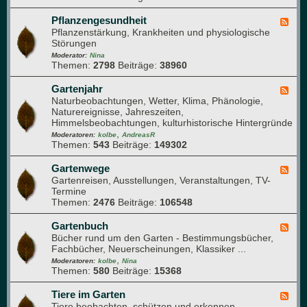
-
-
T
K
Pflanzengesundheit
F
e
o
Pflanzenstärkung, Krankheiten und physiologische
e
c
m
Störungen
e
h
p
d
Moderator:
Nina
n
o
Themen:
2798
Beiträge:
38960
-
i
s
P
k
t
f
Gartenjahr
F
h
l
Naturbeobachtungen, Wetter, Klima, Phänologie,
e
a
a
Naturereignisse, Jahreszeiten,
e
u
n
Himmelsbeobachtungen, kulturhistorische Hintergründe
d
f
z
,
-
Moderatoren:
kolbe
AndreasR
e
e
Themen:
543
Beiträge:
149302
G
n
n
a
g
r
Gartenwege
F
e
t
Gartenreisen, Ausstellungen, Veranstaltungen, TV-
e
s
e
Termine
e
u
n
Themen:
2476
Beiträge:
106548
d
n
j
-
d
a
G
Gartenbuch
F
h
h
a
Bücher rund um den Garten - Bestimmungsbücher,
e
e
r
r
Fachbücher, Neuerscheinungen, Klassiker ...
e
i
t
,
d
Moderatoren:
kolbe
Nina
t
e
Themen:
580
Beiträge:
15368
-
n
G
w
a
Tiere im Garten
F
e
r
Tiere beobachten, schützen und erkennen
e