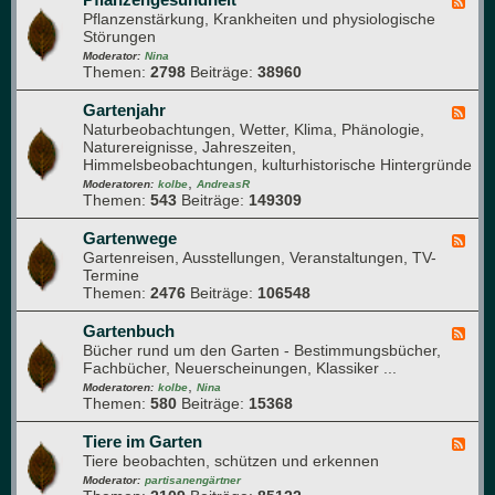
F
e
o
Pflanzenstärkung, Krankheiten und physiologische
e
c
m
Störungen
e
h
p
d
Moderator:
Nina
n
o
Themen:
2798
Beiträge:
38960
-
i
s
P
k
t
f
Gartenjahr
F
h
l
Naturbeobachtungen, Wetter, Klima, Phänologie,
e
a
a
Naturereignisse, Jahreszeiten,
e
u
n
Himmelsbeobachtungen, kulturhistorische Hintergründe
d
f
z
,
-
Moderatoren:
kolbe
AndreasR
e
e
Themen:
543
Beiträge:
149309
G
n
n
a
g
r
Gartenwege
F
e
t
Gartenreisen, Ausstellungen, Veranstaltungen, TV-
e
s
e
Termine
e
u
n
Themen:
2476
Beiträge:
106548
d
n
j
-
d
a
G
Gartenbuch
F
h
h
a
Bücher rund um den Garten - Bestimmungsbücher,
e
e
r
r
Fachbücher, Neuerscheinungen, Klassiker ...
e
i
t
,
d
Moderatoren:
kolbe
Nina
t
e
Themen:
580
Beiträge:
15368
-
n
G
w
a
Tiere im Garten
F
e
r
Tiere beobachten, schützen und erkennen
e
g
t
e
Moderator:
partisanengärtner
e
e