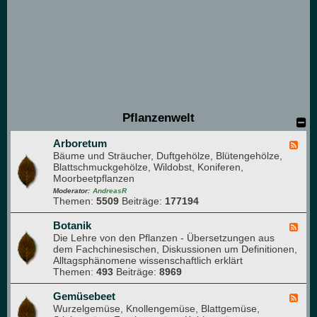
M
i
t
g
l
i
e
d
e
r
)
Pflanzenwelt
Arboretum
F
Bäume und Sträucher, Duftgehölze, Blütengehölze,
e
Blattschmuckgehölze, Wildobst, Koniferen,
e
Moorbeetpflanzen
d
-
Moderator:
AndreasR
Themen:
5509
Beiträge:
177194
A
r
b
Botanik
F
o
Die Lehre von den Pflanzen - Übersetzungen aus
e
r
dem Fachchinesischen, Diskussionen um Definitionen,
e
e
Alltagsphänomene wissenschaftlich erklärt
d
t
Themen:
493
Beiträge:
8969
-
u
B
m
o
Gemüsebeet
F
t
Wurzelgemüse, Knollengemüse, Blattgemüse,
e