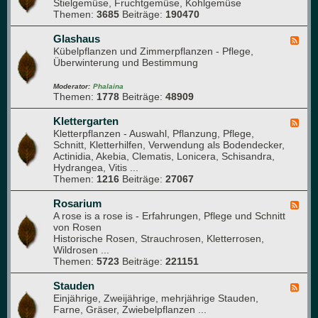
a
Stielgemüse, Fruchtgemüse, Kohlgemüse
e
n
Themen:
3685
Beiträge:
190470
d
i
-
k
G
Glashaus
F
e
Kübelpflanzen und Zimmerpflanzen - Pflege,
e
m
Überwinterung und Bestimmung
e
ü
d
s
-
Moderator:
Phalaina
e
Themen:
1778
Beiträge:
48909
G
b
l
e
a
Klettergarten
F
e
s
Kletterpflanzen - Auswahl, Pflanzung, Pflege,
e
t
h
Schnitt, Kletterhilfen, Verwendung als Bodendecker,
e
a
Actinidia, Akebia, Clematis, Lonicera, Schisandra,
d
u
Hydrangea, Vitis ...
-
s
Themen:
1216
Beiträge:
27067
K
l
e
Rosarium
F
t
A rose is a rose is - Erfahrungen, Pflege und Schnitt
e
t
von Rosen
e
e
Historische Rosen, Strauchrosen, Kletterrosen,
d
r
Wildrosen ...
-
g
Themen:
5723
Beiträge:
221151
R
a
o
r
s
Stauden
F
t
a
Einjährige, Zweijährige, mehrjährige Stauden,
e
e
r
Farne, Gräser, Zwiebelpflanzen ...
e
n