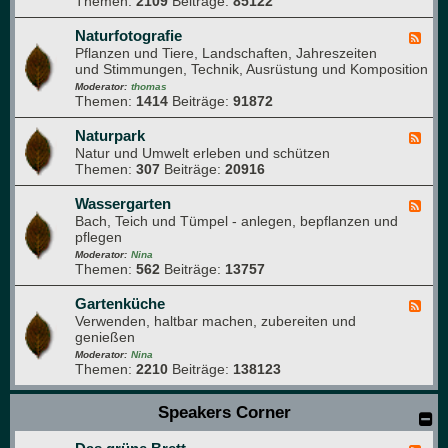
Themen:
2109
Beiträge:
85122
d
n
-
b
T
Naturfotografie
F
u
i
Pflanzen und Tiere, Landschaften, Jahreszeiten
e
c
e
und Stimmungen, Technik, Ausrüstung und Komposition
e
h
r
d
Moderator:
thomas
e
Themen:
1414
Beiträge:
91872
-
i
N
m
a
Naturpark
F
G
t
Natur und Umwelt erleben und schützen
e
a
u
Themen:
307
Beiträge:
20916
e
r
r
d
t
f
-
Wassergarten
F
e
o
N
Bach, Teich und Tümpel - anlegen, bepflanzen und
e
n
t
a
pflegen
e
o
t
d
Moderator:
Nina
g
u
Themen:
562
Beiträge:
13757
-
r
r
W
a
p
a
Gartenküche
F
f
a
s
Verwenden, haltbar machen, zubereiten und
e
i
r
s
genießen
e
e
k
e
d
Moderator:
Nina
r
Themen:
2210
Beiträge:
138123
-
g
G
a
a
Speakers Corner
r
r
t
t
e