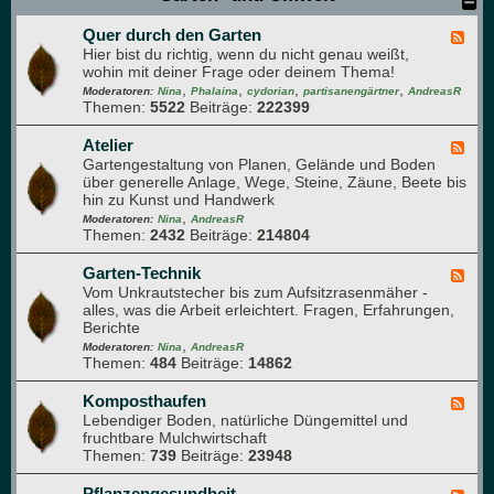
n
u
z
n
Quer durch den Garten
e
F
d
n
Hier bist du richtig, wenn du nicht genau weißt,
e
A
v
wohin mit deiner Frage oder deinem Thema!
e
r
e
,
,
,
,
d
Moderatoren:
Nina
Phalaina
cydorian
partisanengärtner
AndreasR
o
r
Themen:
5522
Beiträge:
222399
-
m
m
Q
a
e
u
Atelier
F
p
h
e
Gartengestaltung von Planen, Gelände und Boden
e
f
r
r
über generelle Anlage, Wege, Steine, Zäune, Beete bis
e
l
u
d
hin zu Kunst und Handwerk
d
a
n
u
,
-
Moderatoren:
Nina
AndreasR
n
g
r
Themen:
2432
Beiträge:
214804
A
z
c
t
e
h
e
Garten-Technik
F
n
d
l
Vom Unkrautstecher bis zum Aufsitzrasenmäher -
e
e
i
alles, was die Arbeit erleichtert. Fragen, Erfahrungen,
e
n
e
Berichte
d
G
r
,
-
Moderatoren:
Nina
AndreasR
a
Themen:
484
Beiträge:
14862
G
r
a
t
r
Komposthaufen
F
e
t
Lebendiger Boden, natürliche Düngemittel und
e
n
e
fruchtbare Mulchwirtschaft
e
n
Themen:
739
Beiträge:
23948
d
-
-
T
K
Pflanzengesundheit