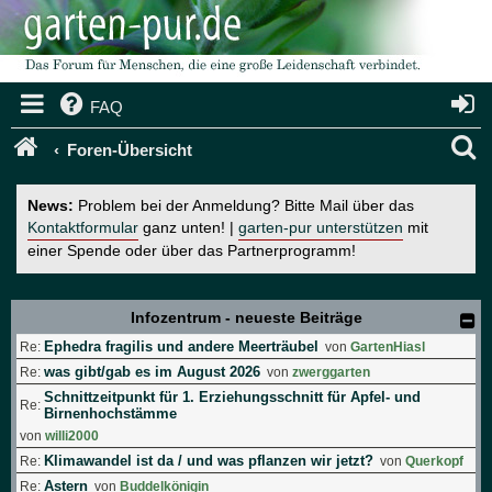
FAQ
S
Foren-Übersicht
u
News:
Problem bei der Anmeldung? Bitte Mail über das
c
Kontaktformular
ganz unten! |
garten-pur unterstützen
mit
einer Spende oder über das Partnerprogramm!
h
e
Infozentrum - neueste Beiträge
Ephedra fragilis und andere Meerträubel
Re:
von
GartenHiasl
was gibt/gab es im August 2026
Re:
von
zwerggarten
Schnittzeitpunkt für 1. Erziehungsschnitt für Apfel- und
Re:
Birnenhochstämme
von
willi2000
Klimawandel ist da / und was pflanzen wir jetzt?
Re:
von
Querkopf
Astern
Re:
von
Buddelkönigin