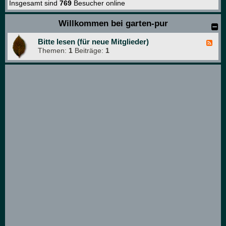
Insgesamt sind
769
Besucher online
Willkommen bei garten-pur
Bitte lesen (für neue Mitglieder)
F
Themen:
1
Beiträge:
1
e
e
d
-
B
i
t
t
e
l
e
s
e
n
(
f
ü
r
n
e
u
e