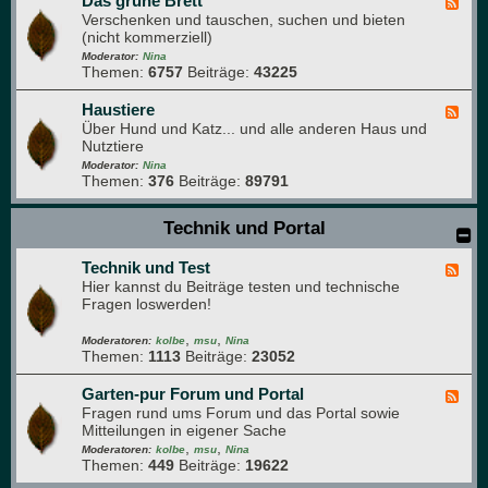
Das grüne Brett
e
F
n
n
Verschenken und tauschen, suchen und bieten
e
k
(nicht kommerziell)
e
ü
d
Moderator:
Nina
c
Themen:
6757
Beiträge:
43225
-
h
D
e
a
Haustiere
F
s
Über Hund und Katz... und alle anderen Haus und
e
g
Nutztiere
e
r
d
Moderator:
Nina
ü
Themen:
376
Beiträge:
89791
-
n
H
e
a
Technik und Portal
B
u
r
s
e
Technik und Test
t
F
t
i
Hier kannst du Beiträge testen und technische
e
t
e
Fragen loswerden!
e
r
d
e
,
,
-
Moderatoren:
kolbe
msu
Nina
Themen:
1113
Beiträge:
23052
T
e
c
Garten-pur Forum und Portal
F
h
Fragen rund ums Forum und das Portal sowie
e
n
Mitteilungen in eigener Sache
e
i
,
,
d
Moderatoren:
kolbe
msu
Nina
k
Themen:
449
Beiträge:
19622
-
u
G