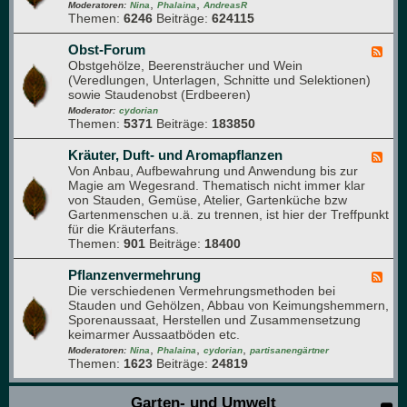
i
,
,
d
Moderatoren:
Nina
Phalaina
AndreasR
u
Themen:
6246
Beiträge:
624115
-
m
S
t
Obst-Forum
F
a
Obstgehölze, Beerensträucher und Wein
e
u
(Veredlungen, Unterlagen, Schnitte und Selektionen)
e
d
sowie Staudenobst (Erdbeeren)
d
e
-
Moderator:
cydorian
n
Themen:
5371
Beiträge:
183850
O
b
s
Kräuter, Duft- und Aromapflanzen
F
t
Von Anbau, Aufbewahrung und Anwendung bis zur
e
-
Magie am Wegesrand. Thematisch nicht immer klar
e
F
von Stauden, Gemüse, Atelier, Gartenküche bzw
d
o
Gartenmenschen u.ä. zu trennen, ist hier der Treffpunkt
-
r
für die Kräuterfans.
K
u
Themen:
901
Beiträge:
18400
r
m
ä
u
Pflanzenvermehrung
F
t
Die verschiedenen Vermehrungsmethoden bei
e
e
Stauden und Gehölzen, Abbau von Keimungshemmern,
e
r
Sporenaussaat, Herstellen und Zusammensetzung
d
,
keimarmer Aussaatböden etc.
-
D
,
,
,
P
Moderatoren:
Nina
Phalaina
cydorian
partisanengärtner
u
Themen:
1623
Beiträge:
24819
f
f
l
t
a
Garten- und Umwelt
-