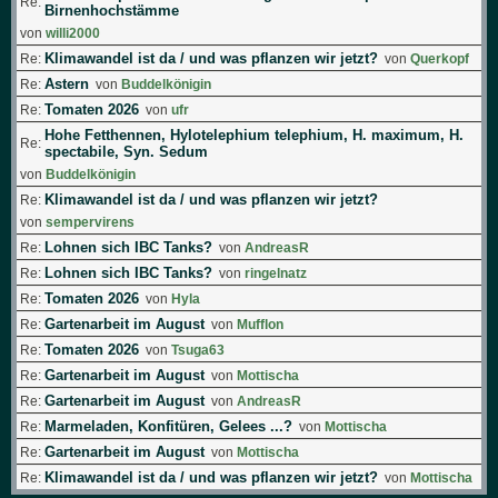
Re:
Birnenhochstämme
von
willi2000
Klimawandel ist da / und was pflanzen wir jetzt?
Re:
von
Querkopf
Astern
Re:
von
Buddelkönigin
Tomaten 2026
Re:
von
ufr
Hohe Fetthennen, Hylotelephium telephium, H. maximum, H.
Re:
spectabile, Syn. Sedum
von
Buddelkönigin
Klimawandel ist da / und was pflanzen wir jetzt?
Re:
von
sempervirens
Lohnen sich IBC Tanks?
Re:
von
AndreasR
Lohnen sich IBC Tanks?
Re:
von
ringelnatz
Tomaten 2026
Re:
von
Hyla
Gartenarbeit im August
Re:
von
Mufflon
Tomaten 2026
Re:
von
Tsuga63
Gartenarbeit im August
Re:
von
Mottischa
Gartenarbeit im August
Re:
von
AndreasR
Marmeladen, Konfitüren, Gelees ...?
Re:
von
Mottischa
Gartenarbeit im August
Re:
von
Mottischa
Klimawandel ist da / und was pflanzen wir jetzt?
Re:
von
Mottischa