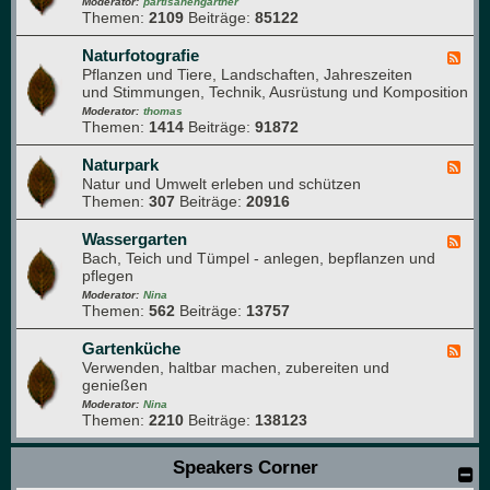
e
Moderator:
partisanengärtner
e
e
Themen:
2109
Beiträge:
85122
d
n
-
b
T
Naturfotografie
F
u
i
Pflanzen und Tiere, Landschaften, Jahreszeiten
e
c
e
und Stimmungen, Technik, Ausrüstung und Komposition
e
h
r
d
Moderator:
thomas
e
Themen:
1414
Beiträge:
91872
-
i
N
m
a
Naturpark
F
G
t
Natur und Umwelt erleben und schützen
e
a
u
Themen:
307
Beiträge:
20916
e
r
r
d
t
f
-
Wassergarten
F
e
o
N
Bach, Teich und Tümpel - anlegen, bepflanzen und
e
n
t
a
pflegen
e
o
t
d
Moderator:
Nina
g
u
Themen:
562
Beiträge:
13757
-
r
r
W
a
p
a
Gartenküche
F
f
a
s
Verwenden, haltbar machen, zubereiten und
e
i
r
s
genießen
e
e
k
e
d
Moderator:
Nina
r
Themen:
2210
Beiträge:
138123
-
g
G
a
a
Speakers Corner
r
r
t