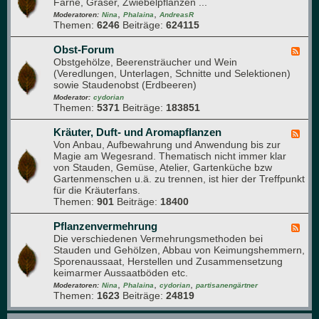
Farne, Gräser, Zwiebelpflanzen ...
e
n
i
,
,
d
Moderatoren:
Nina
Phalaina
AndreasR
u
Themen:
6246
Beiträge:
624115
-
m
S
t
Obst-Forum
F
a
Obstgehölze, Beerensträucher und Wein
e
u
(Veredlungen, Unterlagen, Schnitte und Selektionen)
e
d
sowie Staudenobst (Erdbeeren)
d
e
-
Moderator:
cydorian
n
Themen:
5371
Beiträge:
183851
O
b
s
Kräuter, Duft- und Aromapflanzen
F
t
Von Anbau, Aufbewahrung und Anwendung bis zur
e
-
Magie am Wegesrand. Thematisch nicht immer klar
e
F
von Stauden, Gemüse, Atelier, Gartenküche bzw
d
o
Gartenmenschen u.ä. zu trennen, ist hier der Treffpunkt
-
r
für die Kräuterfans.
K
u
Themen:
901
Beiträge:
18400
r
m
ä
u
Pflanzenvermehrung
F
t
Die verschiedenen Vermehrungsmethoden bei
e
e
Stauden und Gehölzen, Abbau von Keimungshemmern,
e
r
Sporenaussaat, Herstellen und Zusammensetzung
d
,
keimarmer Aussaatböden etc.
-
D
,
,
,
P
Moderatoren:
Nina
Phalaina
cydorian
partisanengärtner
u
Themen:
1623
Beiträge:
24819
f
f
l
t
a