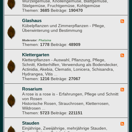
Wurzelgemüse, Knollengemüse, Blattgemüse,
e
u
a
Stielgemüse, Fruchtgemüse, Kohlgemüse
e
e
n
Themen:
3685
Beiträge:
190470
d
M
i
-
i
k
G
Glashaus
t
F
e
Kübelpflanzen und Zimmerpflanzen - Pflege,
g
e
m
Überwinterung und Bestimmung
l
e
ü
i
d
s
e
-
Moderator:
Phalaina
e
Themen:
1778
Beiträge:
48909
d
G
b
e
l
e
r
a
Klettergarten
F
e
)
s
Kletterpflanzen - Auswahl, Pflanzung, Pflege,
e
t
h
Schnitt, Kletterhilfen, Verwendung als Bodendecker,
e
a
Actinidia, Akebia, Clematis, Lonicera, Schisandra,
d
u
Hydrangea, Vitis ...
-
s
Themen:
1216
Beiträge:
27067
K
l
e
Rosarium
F
t
A rose is a rose is - Erfahrungen, Pflege und Schnitt
e
t
von Rosen
e
e
Historische Rosen, Strauchrosen, Kletterrosen,
d
r
Wildrosen ...
-
g
Themen:
5723
Beiträge:
221151
R
a
o
r
s
Stauden
F
t
a
Einjährige, Zweijährige, mehrjährige Stauden,
e
e
r