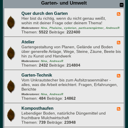
Garten- und Umwelt
-
n
u
z
n
Quer durch den Garten
e
F
d
n
Hier bist du richtig, wenn du nicht genau weißt,
e
A
v
wohin mit deiner Frage oder deinem Thema!
e
r
e
,
,
,
,
d
Moderatoren:
Nina
Phalaina
cydorian
partisanengärtner
AndreasR
o
r
Themen:
5522
Beiträge:
222400
-
m
m
Q
a
e
u
Atelier
F
p
h
e
Gartengestaltung von Planen, Gelände und Boden
e
f
r
r
über generelle Anlage, Wege, Steine, Zäune, Beete bis
e
l
u
d
hin zu Kunst und Handwerk
d
a
n
u
,
-
Moderatoren:
Nina
AndreasR
n
g
r
Themen:
2432
Beiträge:
214804
A
z
c
t
e
h
e
Garten-Technik
F
n
d
l
Vom Unkrautstecher bis zum Aufsitzrasenmäher -
e
e
i
alles, was die Arbeit erleichtert. Fragen, Erfahrungen,
e
n
e
Berichte
d
G
r
,
-
Moderatoren:
Nina
AndreasR
a
Themen:
484
Beiträge:
14862
G
r
a
t
r
Komposthaufen
F
e
t
Lebendiger Boden, natürliche Düngemittel und
e
n
e
fruchtbare Mulchwirtschaft
e
n
Themen:
739
Beiträge:
23948
d
-
-