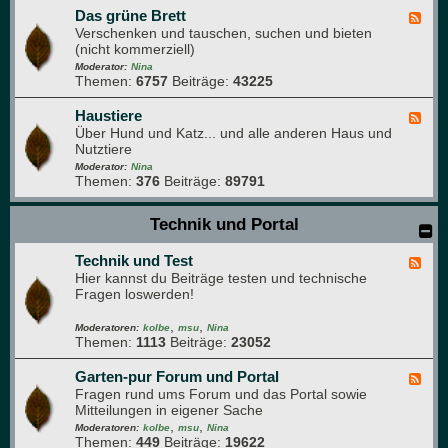
t
e
Das grüne Brett
e
F
n
n
Verschenken und tauschen, suchen und bieten
e
k
(nicht kommerziell)
e
ü
d
Moderator:
Nina
c
Themen:
6757
Beiträge:
43225
-
h
D
e
a
Haustiere
F
s
Über Hund und Katz... und alle anderen Haus und
e
g
Nutztiere
e
r
d
Moderator:
Nina
ü
Themen:
376
Beiträge:
89791
-
n
H
e
a
Technik und Portal
B
u
r
s
e
Technik und Test
t
F
t
i
Hier kannst du Beiträge testen und technische
e
t
e
Fragen loswerden!
e
r
d
e
,
,
-
Moderatoren:
kolbe
msu
Nina
Themen:
1113
Beiträge:
23052
T
e
c
Garten-pur Forum und Portal
F
h
Fragen rund ums Forum und das Portal sowie
e
n
Mitteilungen in eigener Sache
e
i
,
,
d
Moderatoren:
kolbe
msu
Nina
k
Themen:
449
Beiträge:
19622
-