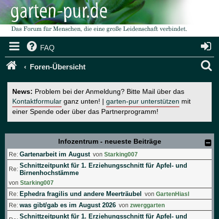
FAQ
S
Foren-Übersicht
u
News:
Problem bei der Anmeldung? Bitte Mail über das
c
Kontaktformular
ganz unten! |
garten-pur unterstützen
mit
einer Spende oder über das Partnerprogramm!
h
e
Infozentrum - neueste Beiträge
Gartenarbeit im August
Re:
von
Starking007
Schnittzeitpunkt für 1. Erziehungsschnitt für Apfel- und
Re:
Birnenhochstämme
von
Starking007
Ephedra fragilis und andere Meerträubel
Re:
von
GartenHiasl
was gibt/gab es im August 2026
Re:
von
zwerggarten
Schnittzeitpunkt für 1. Erziehungsschnitt für Apfel- und