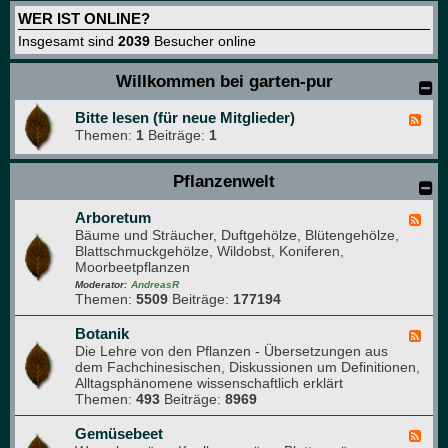
WER IST ONLINE?
Insgesamt sind
2039
Besucher online
Willkommen bei garten-pur
Bitte lesen (für neue Mitglieder)
F
Themen:
1
Beiträge:
1
e
e
d
Pflanzenwelt
-
B
i
Arboretum
F
t
Bäume und Sträucher, Duftgehölze, Blütengehölze,
e
t
Blattschmuckgehölze, Wildobst, Koniferen,
e
e
Moorbeetpflanzen
d
l
-
Moderator:
AndreasR
e
Themen:
5509
Beiträge:
177194
A
s
r
e
b
Botanik
F
n
o
Die Lehre von den Pflanzen - Übersetzungen aus
e
(
r
dem Fachchinesischen, Diskussionen um Definitionen,
e
f
e
Alltagsphänomene wissenschaftlich erklärt
d
ü
t
Themen:
493
Beiträge:
8969
-
r
u
B
n
m
o
Gemüsebeet
F
e
t