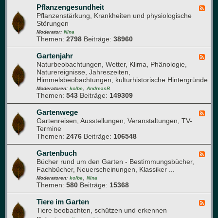
T
K
Pflanzengesundheit
F
e
o
Pflanzenstärkung, Krankheiten und physiologische
e
c
m
Störungen
e
h
p
d
Moderator:
Nina
n
o
Themen:
2798
Beiträge:
38960
-
i
s
P
k
t
f
Gartenjahr
F
h
l
Naturbeobachtungen, Wetter, Klima, Phänologie,
e
a
a
Naturereignisse, Jahreszeiten,
e
u
n
Himmelsbeobachtungen, kulturhistorische Hintergründe
d
f
z
,
-
Moderatoren:
kolbe
AndreasR
e
e
Themen:
543
Beiträge:
149309
G
n
n
a
g
r
Gartenwege
F
e
t
Gartenreisen, Ausstellungen, Veranstaltungen, TV-
e
s
e
Termine
e
u
n
Themen:
2476
Beiträge:
106548
d
n
j
-
d
a
G
Gartenbuch
F
h
h
a
Bücher rund um den Garten - Bestimmungsbücher,
e
e
r
r
Fachbücher, Neuerscheinungen, Klassiker ...
e
i
t
,
d
Moderatoren:
kolbe
Nina
t
e
Themen:
580
Beiträge:
15368
-
n
G
w
a
Tiere im Garten
F
e
r
Tiere beobachten, schützen und erkennen
e
g
t