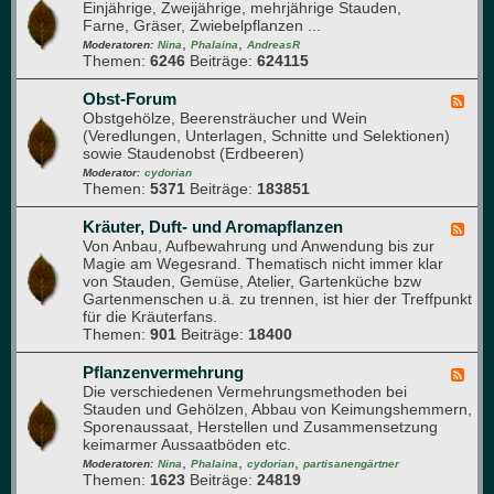
a
Einjährige, Zweijährige, mehrjährige Stauden,
e
e
r
Farne, Gräser, Zwiebelpflanzen ...
e
n
i
,
,
d
Moderatoren:
Nina
Phalaina
AndreasR
u
Themen:
6246
Beiträge:
624115
-
m
S
t
Obst-Forum
F
a
Obstgehölze, Beerensträucher und Wein
e
u
(Veredlungen, Unterlagen, Schnitte und Selektionen)
e
d
sowie Staudenobst (Erdbeeren)
d
e
-
Moderator:
cydorian
n
Themen:
5371
Beiträge:
183851
O
b
s
Kräuter, Duft- und Aromapflanzen
F
t
Von Anbau, Aufbewahrung und Anwendung bis zur
e
-
Magie am Wegesrand. Thematisch nicht immer klar
e
F
von Stauden, Gemüse, Atelier, Gartenküche bzw
d
o
Gartenmenschen u.ä. zu trennen, ist hier der Treffpunkt
-
r
für die Kräuterfans.
K
u
Themen:
901
Beiträge:
18400
r
m
ä
u
Pflanzenvermehrung
F
t
Die verschiedenen Vermehrungsmethoden bei
e
e
Stauden und Gehölzen, Abbau von Keimungshemmern,
e
r
Sporenaussaat, Herstellen und Zusammensetzung
d
,
keimarmer Aussaatböden etc.
-
D
,
,
,
P
Moderatoren:
Nina
Phalaina
cydorian
partisanengärtner
u
Themen:
1623
Beiträge:
24819
f
f