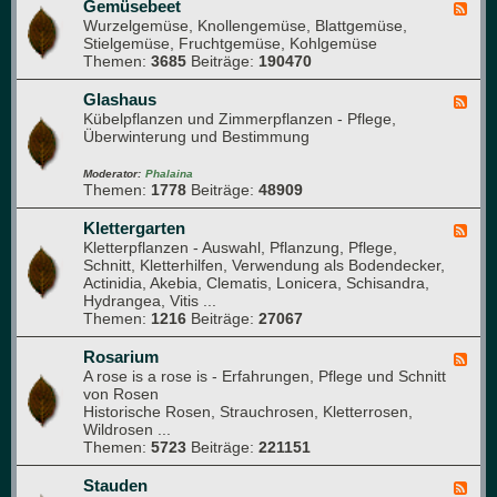
o
Gemüsebeet
F
t
Wurzelgemüse, Knollengemüse, Blattgemüse,
e
a
Stielgemüse, Fruchtgemüse, Kohlgemüse
e
n
Themen:
3685
Beiträge:
190470
d
i
-
k
G
Glashaus
F
e
Kübelpflanzen und Zimmerpflanzen - Pflege,
e
m
Überwinterung und Bestimmung
e
ü
d
s
-
Moderator:
Phalaina
e
Themen:
1778
Beiträge:
48909
G
b
l
e
a
Klettergarten
F
e
s
Kletterpflanzen - Auswahl, Pflanzung, Pflege,
e
t
h
Schnitt, Kletterhilfen, Verwendung als Bodendecker,
e
a
Actinidia, Akebia, Clematis, Lonicera, Schisandra,
d
u
Hydrangea, Vitis ...
-
s
Themen:
1216
Beiträge:
27067
K
l
e
Rosarium
F
t
A rose is a rose is - Erfahrungen, Pflege und Schnitt
e
t
von Rosen
e
e
Historische Rosen, Strauchrosen, Kletterrosen,
d
r
Wildrosen ...
-
g
Themen:
5723
Beiträge:
221151
R
a
o
r
s
Stauden
F
t