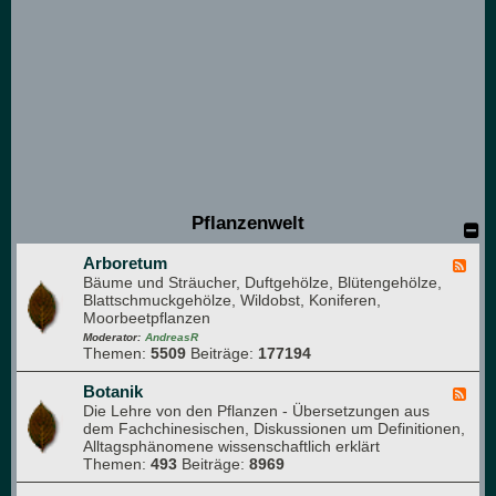
u
e
M
i
t
g
l
i
e
d
e
r
)
Pflanzenwelt
Arboretum
F
Bäume und Sträucher, Duftgehölze, Blütengehölze,
e
Blattschmuckgehölze, Wildobst, Koniferen,
e
Moorbeetpflanzen
d
-
Moderator:
AndreasR
Themen:
5509
Beiträge:
177194
A
r
b
Botanik
F
o
Die Lehre von den Pflanzen - Übersetzungen aus
e
r
dem Fachchinesischen, Diskussionen um Definitionen,
e
e
Alltagsphänomene wissenschaftlich erklärt
d
t
Themen:
493
Beiträge:
8969
-
u
B
m