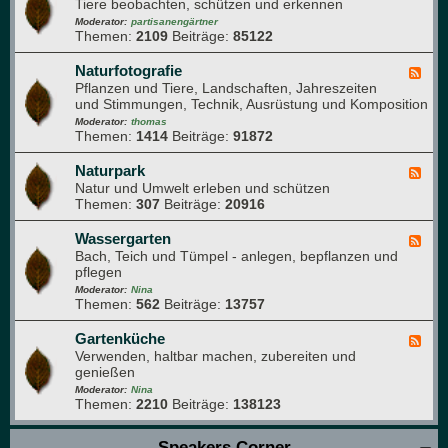
r
Tiere beobachten, schützen und erkennen
e
g
t
e
Moderator:
partisanengärtner
e
e
Themen:
2109
Beiträge:
85122
d
n
-
b
T
Naturfotografie
F
u
i
Pflanzen und Tiere, Landschaften, Jahreszeiten
e
c
e
und Stimmungen, Technik, Ausrüstung und Komposition
e
h
r
d
Moderator:
thomas
e
Themen:
1414
Beiträge:
91872
-
i
N
m
a
Naturpark
F
G
t
Natur und Umwelt erleben und schützen
e
a
u
Themen:
307
Beiträge:
20916
e
r
r
d
t
f
-
Wassergarten
F
e
o
N
Bach, Teich und Tümpel - anlegen, bepflanzen und
e
n
t
a
pflegen
e
o
t
d
Moderator:
Nina
g
u
Themen:
562
Beiträge:
13757
-
r
r
W
a
p
a
Gartenküche
F
f
a
s
Verwenden, haltbar machen, zubereiten und
e
i
r
s
genießen
e
e
k
e
d
Moderator:
Nina
r
Themen:
2210
Beiträge:
138123
-
g
G
a
a
Speakers Corner