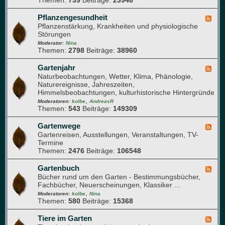
Themen:
739
Beiträge:
23948
d
-
-
T
K
Pflanzengesundheit
F
e
o
Pflanzenstärkung, Krankheiten und physiologische
e
c
m
Störungen
e
h
p
d
Moderator:
Nina
n
o
Themen:
2798
Beiträge:
38960
-
i
s
P
k
t
f
Gartenjahr
F
h
l
Naturbeobachtungen, Wetter, Klima, Phänologie,
e
a
a
Naturereignisse, Jahreszeiten,
e
u
n
Himmelsbeobachtungen, kulturhistorische Hintergründe
d
f
z
,
-
Moderatoren:
kolbe
AndreasR
e
e
Themen:
543
Beiträge:
149309
G
n
n
a
g
r
Gartenwege
F
e
t
Gartenreisen, Ausstellungen, Veranstaltungen, TV-
e
s
e
Termine
e
u
n
Themen:
2476
Beiträge:
106548
d
n
j
-
d
a
G
Gartenbuch
F
h
h
a
Bücher rund um den Garten - Bestimmungsbücher,
e
e
r
r
Fachbücher, Neuerscheinungen, Klassiker ...
e
i
t
,
d
Moderatoren:
kolbe
Nina
t
e
Themen:
580
Beiträge:
15368
-
n
G
w
a
Tiere im Garten
F
e