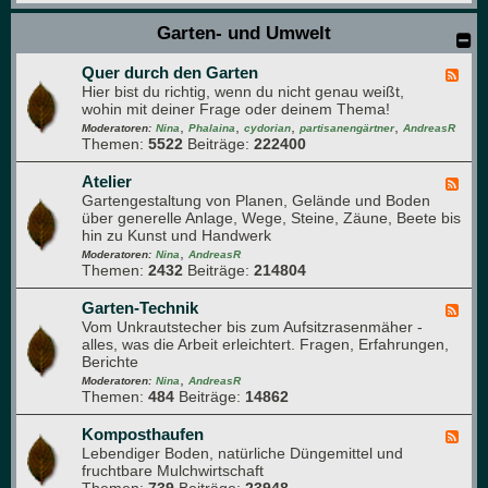
l
t
a
Garten- und Umwelt
-
n
u
z
n
Quer durch den Garten
e
F
d
n
Hier bist du richtig, wenn du nicht genau weißt,
e
A
v
wohin mit deiner Frage oder deinem Thema!
e
r
e
,
,
,
,
d
Moderatoren:
Nina
Phalaina
cydorian
partisanengärtner
AndreasR
o
r
Themen:
5522
Beiträge:
222400
-
m
m
Q
a
e
u
Atelier
F
p
h
e
Gartengestaltung von Planen, Gelände und Boden
e
f
r
r
über generelle Anlage, Wege, Steine, Zäune, Beete bis
e
l
u
d
hin zu Kunst und Handwerk
d
a
n
u
,
-
Moderatoren:
Nina
AndreasR
n
g
r
Themen:
2432
Beiträge:
214804
A
z
c
t
e
h
e
Garten-Technik
F
n
d
l
Vom Unkrautstecher bis zum Aufsitzrasenmäher -
e
e
i
alles, was die Arbeit erleichtert. Fragen, Erfahrungen,
e
n
e
Berichte
d
G
r
,
-
Moderatoren:
Nina
AndreasR
a
Themen:
484
Beiträge:
14862
G
r
a
t
r
Komposthaufen
F
e
t
Lebendiger Boden, natürliche Düngemittel und
e
n
e
fruchtbare Mulchwirtschaft
e
n