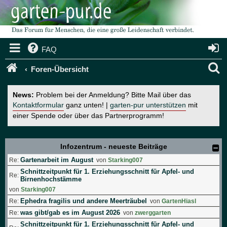
FAQ
S
Foren-Übersicht
u
News:
Problem bei der Anmeldung? Bitte Mail über das
c
Kontaktformular
ganz unten! |
garten-pur unterstützen
mit
einer Spende oder über das Partnerprogramm!
h
e
Infozentrum - neueste Beiträge
Gartenarbeit im August
Re:
von
Starking007
Schnittzeitpunkt für 1. Erziehungsschnitt für Apfel- und
Re:
Birnenhochstämme
von
Starking007
Ephedra fragilis und andere Meerträubel
Re:
von
GartenHiasl
was gibt/gab es im August 2026
Re:
von
zwerggarten
Schnittzeitpunkt für 1. Erziehungsschnitt für Apfel- und