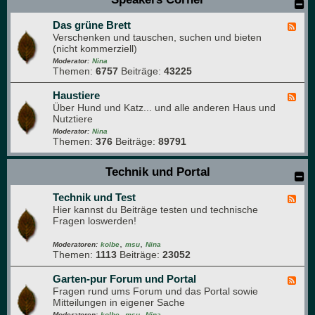
r
r
t
t
e
Das grüne Brett
e
F
n
n
Verschenken und tauschen, suchen und bieten
e
k
(nicht kommerziell)
e
ü
d
Moderator:
Nina
c
Themen:
6757
Beiträge:
43225
-
h
D
e
a
Haustiere
F
s
Über Hund und Katz... und alle anderen Haus und
e
g
Nutztiere
e
r
d
Moderator:
Nina
ü
Themen:
376
Beiträge:
89791
-
n
H
e
a
Technik und Portal
B
u
r
s
e
Technik und Test
t
F
t
i
Hier kannst du Beiträge testen und technische
e
t
e
Fragen loswerden!
e
r
d
e
,
,
-
Moderatoren:
kolbe
msu
Nina
Themen:
1113
Beiträge:
23052
T
e
c
Garten-pur Forum und Portal
F
h
Fragen rund ums Forum und das Portal sowie
e
n
Mitteilungen in eigener Sache
e
i
,
,
d
Moderatoren:
kolbe
msu
Nina