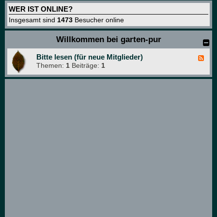
WER IST ONLINE?
Insgesamt sind
1473
Besucher online
Willkommen bei garten-pur
Bitte lesen (für neue Mitglieder)
F
Themen:
1
Beiträge:
1
e
e
d
-
B
i
t
t
e
l
e
s
e
n
(
f
ü
r
n
e