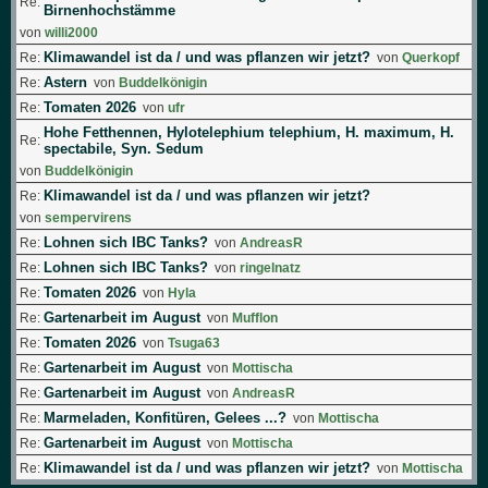
Re:
Birnenhochstämme
von
willi2000
Klimawandel ist da / und was pflanzen wir jetzt?
Re:
von
Querkopf
Astern
Re:
von
Buddelkönigin
Tomaten 2026
Re:
von
ufr
Hohe Fetthennen, Hylotelephium telephium, H. maximum, H.
Re:
spectabile, Syn. Sedum
von
Buddelkönigin
Klimawandel ist da / und was pflanzen wir jetzt?
Re:
von
sempervirens
Lohnen sich IBC Tanks?
Re:
von
AndreasR
Lohnen sich IBC Tanks?
Re:
von
ringelnatz
Tomaten 2026
Re:
von
Hyla
Gartenarbeit im August
Re:
von
Mufflon
Tomaten 2026
Re:
von
Tsuga63
Gartenarbeit im August
Re:
von
Mottischa
Gartenarbeit im August
Re:
von
AndreasR
Marmeladen, Konfitüren, Gelees ...?
Re:
von
Mottischa
Gartenarbeit im August
Re:
von
Mottischa
Klimawandel ist da / und was pflanzen wir jetzt?
Re:
von
Mottischa