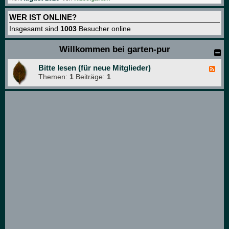
WER IST ONLINE?
Insgesamt sind
1003
Besucher online
Willkommen bei garten-pur
Bitte lesen (für neue Mitglieder)
F
Themen:
1
Beiträge:
1
e
e
d
-
B
i
t
t
e
l
e
s
e
n
(
f
ü
r
n