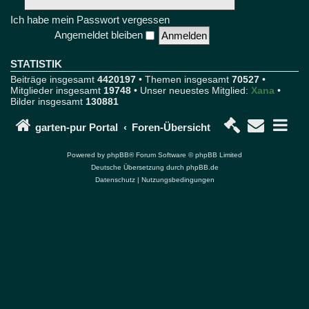
u
r
Ich habe mein Passwort vergessen
F
Angemeldet bleiben
o
r
u
STATISTIK
m
Beiträge insgesamt
4420197
• Themen insgesamt
70527
•
u
Mitglieder insgesamt
19748
• Unser neuestes Mitglied:
Xana
•
n
Bilder insgesamt
130881
d
P
o
garten-pur Portal
Foren-Übersicht
r
t
Powered by
phpBB
® Forum Software © phpBB Limited
a
Deutsche Übersetzung durch
phpBB.de
l
Datenschutz
|
Nutzungsbedingungen