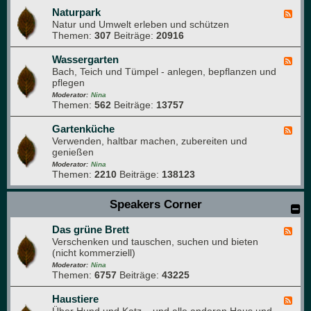
m
a
Naturpark
F
G
t
Natur und Umwelt erleben und schützen
e
a
u
Themen:
307
Beiträge:
20916
e
r
r
d
t
f
-
Wassergarten
F
e
o
N
Bach, Teich und Tümpel - anlegen, bepflanzen und
e
n
t
a
pflegen
e
o
t
d
Moderator:
Nina
g
u
Themen:
562
Beiträge:
13757
-
r
r
W
a
p
a
Gartenküche
F
f
a
s
Verwenden, haltbar machen, zubereiten und
e
i
r
s
genießen
e
e
k
e
d
Moderator:
Nina
r
Themen:
2210
Beiträge:
138123
-
g
G
a
a
Speakers Corner
r
r
t
t
e
Das grüne Brett
e
F
n
n
Verschenken und tauschen, suchen und bieten
e
k
(nicht kommerziell)
e
ü
d
Moderator:
Nina
c
Themen:
6757
Beiträge:
43225
-
h
D
e
a
Haustiere
F
s