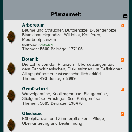
e
u
e
Pflanzenwelt
M
i
Arboretum
t
F
Bäume und Sträucher, Duftgehölze, Blütengehölze,
g
e
Blattschmuckgehölze, Wildobst, Koniferen,
l
e
Moorbeetpflanzen
i
d
e
-
Moderator:
AndreasR
Themen:
5509
Beiträge:
177195
d
A
e
r
r
b
Botanik
F
)
o
Die Lehre von den Pflanzen - Übersetzungen aus
e
r
dem Fachchinesischen, Diskussionen um Definitionen,
e
e
Alltagsphänomene wissenschaftlich erklärt
d
t
Themen:
493
Beiträge:
8969
-
u
B
m
o
Gemüsebeet
F
t
Wurzelgemüse, Knollengemüse, Blattgemüse,
e
a
Stielgemüse, Fruchtgemüse, Kohlgemüse
e
n
Themen:
3685
Beiträge:
190470
d
i
-
k
G
Glashaus
F
e
Kübelpflanzen und Zimmerpflanzen - Pflege,
e
m
Überwinterung und Bestimmung
e
ü
d
s