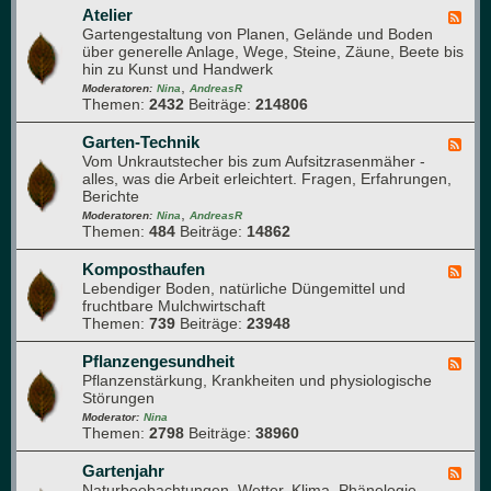
a
e
u
Atelier
F
p
h
e
Gartengestaltung von Planen, Gelände und Boden
e
f
r
r
über generelle Anlage, Wege, Steine, Zäune, Beete bis
e
l
u
d
hin zu Kunst und Handwerk
d
a
n
u
,
-
Moderatoren:
Nina
AndreasR
n
g
r
Themen:
2432
Beiträge:
214806
A
z
c
t
e
h
e
Garten-Technik
F
n
d
l
Vom Unkrautstecher bis zum Aufsitzrasenmäher -
e
e
i
alles, was die Arbeit erleichtert. Fragen, Erfahrungen,
e
n
e
Berichte
d
G
r
,
-
Moderatoren:
Nina
AndreasR
a
Themen:
484
Beiträge:
14862
G
r
a
t
r
Komposthaufen
F
e
t
Lebendiger Boden, natürliche Düngemittel und
e
n
e
fruchtbare Mulchwirtschaft
e
n
Themen:
739
Beiträge:
23948
d
-
-
T
K
Pflanzengesundheit
F
e
o
Pflanzenstärkung, Krankheiten und physiologische
e
c
m
Störungen
e
h
p
d
Moderator:
Nina
n
o
Themen:
2798
Beiträge:
38960
-
i
s
P
k
t
f
Gartenjahr
F
h
l
Naturbeobachtungen, Wetter, Klima, Phänologie,
e