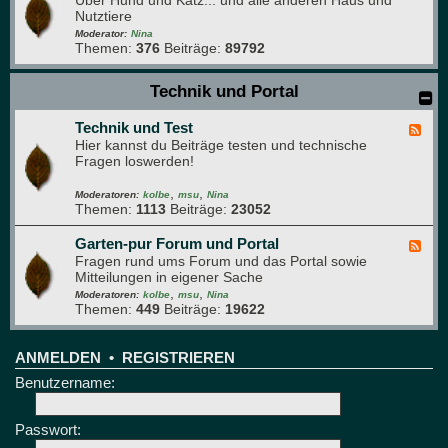
Über Hund und Katz... und alle anderen Haus und
e
g
Nutztiere
e
r
d
Moderator:
Nina
ü
Themen:
376
Beiträge:
89792
-
n
H
e
a
Technik und Portal
B
u
r
s
e
Technik und Test
t
F
t
i
Hier kannst du Beiträge testen und technische
e
t
e
Fragen loswerden!
e
r
d
e
,
,
-
Moderatoren:
kolbe
msu
Nina
Themen:
1113
Beiträge:
23052
T
e
c
Garten-pur Forum und Portal
F
h
Fragen rund ums Forum und das Portal sowie
e
n
Mitteilungen in eigener Sache
e
i
,
,
d
Moderatoren:
kolbe
msu
Nina
k
Themen:
449
Beiträge:
19622
-
u
G
n
a
d
r
ANMELDEN
•
REGISTRIEREN
T
t
Benutzername:
e
e
s
n
t
-
Passwort:
p