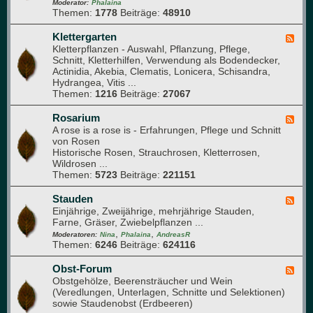
-
Moderator:
Phalaina
e
Themen:
1778
Beiträge:
48910
G
b
l
e
a
Klettergarten
F
e
s
Kletterpflanzen - Auswahl, Pflanzung, Pflege,
e
t
h
Schnitt, Kletterhilfen, Verwendung als Bodendecker,
e
a
Actinidia, Akebia, Clematis, Lonicera, Schisandra,
d
u
Hydrangea, Vitis ...
-
s
Themen:
1216
Beiträge:
27067
K
l
e
Rosarium
F
t
A rose is a rose is - Erfahrungen, Pflege und Schnitt
e
t
von Rosen
e
e
Historische Rosen, Strauchrosen, Kletterrosen,
d
r
Wildrosen ...
-
g
Themen:
5723
Beiträge:
221151
R
a
o
r
s
Stauden
F
t
a
Einjährige, Zweijährige, mehrjährige Stauden,
e
e
r
Farne, Gräser, Zwiebelpflanzen ...
e
n
i
,
,
d
Moderatoren:
Nina
Phalaina
AndreasR
u
Themen:
6246
Beiträge:
624116
-
m
S
t
Obst-Forum
F
a
Obstgehölze, Beerensträucher und Wein
e
u
(Veredlungen, Unterlagen, Schnitte und Selektionen)
e
d
sowie Staudenobst (Erdbeeren)
d
e