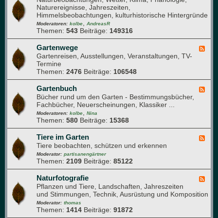
a
a
Naturereignisse, Jahreszeiten,
e
u
n
Himmelsbeobachtungen, kulturhistorische Hintergründe
d
f
z
,
-
Moderatoren:
kolbe
AndreasR
e
e
Themen:
543
Beiträge:
149316
G
n
n
a
g
r
Gartenwege
F
e
t
Gartenreisen, Ausstellungen, Veranstaltungen, TV-
e
s
e
Termine
e
u
n
Themen:
2476
Beiträge:
106548
d
n
j
-
d
a
G
Gartenbuch
F
h
h
a
Bücher rund um den Garten - Bestimmungsbücher,
e
e
r
r
Fachbücher, Neuerscheinungen, Klassiker ...
e
i
t
,
d
Moderatoren:
kolbe
Nina
t
e
Themen:
580
Beiträge:
15368
-
n
G
w
a
Tiere im Garten
F
e
r
Tiere beobachten, schützen und erkennen
e
g
t
e
Moderator:
partisanengärtner
e
e
Themen:
2109
Beiträge:
85122
d
n
-
b
T
Naturfotografie
F
u
i
Pflanzen und Tiere, Landschaften, Jahreszeiten
e
c
e
und Stimmungen, Technik, Ausrüstung und Komposition
e
h
r
d
Moderator:
thomas
e
Themen:
1414
Beiträge:
91872
-
i
N