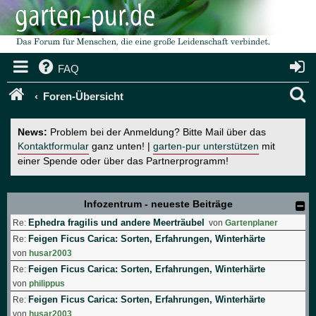
FAQ
S
Foren-Übersicht
u
News:
Problem bei der Anmeldung? Bitte Mail über das
c
Kontaktformular
ganz unten! |
garten-pur unterstützen
mit
einer Spende oder über das Partnerprogramm!
h
e
Infozentrum - neueste Beiträge
Ephedra fragilis und andere Meerträubel
Re:
von
Gartenplaner
Feigen Ficus Carica: Sorten, Erfahrungen, Winterhärte
Re:
von
husar2003
Feigen Ficus Carica: Sorten, Erfahrungen, Winterhärte
Re:
von
philippus
Feigen Ficus Carica: Sorten, Erfahrungen, Winterhärte
Re:
von
husar2003