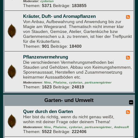
-
Moderator:
cydorian
n
Themen:
5371
Beiträge:
183855
O
b
s
Kräuter, Duft- und Aromapflanzen
F
t
Von Anbau, Aufbewahrung und Anwendung bis zur
e
-
Magie am Wegesrand. Thematisch nicht immer klar
e
F
von Stauden, Gemüse, Atelier, Gartenküche bzw
d
o
Gartenmenschen u.ä. zu trennen, ist hier der Treffpunkt
-
r
für die Kräuterfans.
K
u
Themen:
901
Beiträge:
18400
r
m
ä
u
Pflanzenvermehrung
F
t
Die verschiedenen Vermehrungsmethoden bei
e
e
Stauden und Gehölzen, Abbau von Keimungshemmern,
e
r
Sporenaussaat, Herstellen und Zusammensetzung
d
,
keimarmer Aussaatböden etc.
-
D
,
,
,
P
Moderatoren:
Nina
Phalaina
cydorian
partisanengärtner
u
Themen:
1623
Beiträge:
24819
f
f
l
t
a
Garten- und Umwelt
-
n
u
z
n
Quer durch den Garten
e
F
d
n
Hier bist du richtig, wenn du nicht genau weißt,
e
A
v
wohin mit deiner Frage oder deinem Thema!
e
r
e
,
,
,
,
d
Moderatoren:
Nina
Phalaina
cydorian
partisanengärtner
AndreasR
o
r
Themen:
5522
Beiträge:
222406
-
m
m
Q