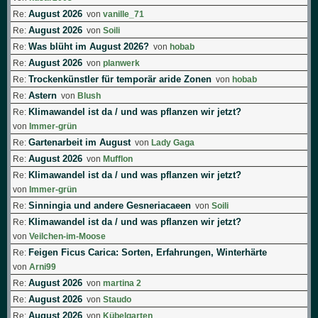
August 2026
Re:
von
vanille_71
August 2026
Re:
von
Soili
Was blüht im August 2026?
Re:
von
hobab
August 2026
Re:
von
planwerk
Trockenkünstler für temporär aride Zonen
Re:
von
hobab
Astern
Re:
von
Blush
Klimawandel ist da / und was pflanzen wir jetzt?
Re:
von
Immer-grün
Gartenarbeit im August
Re:
von
Lady Gaga
August 2026
Re:
von
Mufflon
Klimawandel ist da / und was pflanzen wir jetzt?
Re:
von
Immer-grün
Sinningia und andere Gesneriacaeen
Re:
von
Soili
Klimawandel ist da / und was pflanzen wir jetzt?
Re:
von
Veilchen-im-Moose
Feigen Ficus Carica: Sorten, Erfahrungen, Winterhärte
Re:
von
Arni99
August 2026
Re:
von
martina 2
August 2026
Re:
von
Staudo
August 2026
Re:
von
Kübelgarten