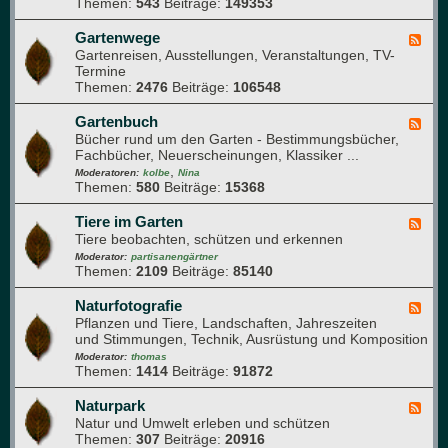
Themen:
543
Beiträge:
149353
G
n
n
a
g
r
Gartenwege
F
e
t
Gartenreisen, Ausstellungen, Veranstaltungen, TV-
e
s
e
Termine
e
u
n
Themen:
2476
Beiträge:
106548
d
n
j
-
d
a
G
Gartenbuch
F
h
h
a
Bücher rund um den Garten - Bestimmungsbücher,
e
e
r
r
Fachbücher, Neuerscheinungen, Klassiker ...
e
i
t
,
d
Moderatoren:
kolbe
Nina
t
e
Themen:
580
Beiträge:
15368
-
n
G
w
a
Tiere im Garten
F
e
r
Tiere beobachten, schützen und erkennen
e
g
t
e
Moderator:
partisanengärtner
e
e
Themen:
2109
Beiträge:
85140
d
n
-
b
T
Naturfotografie
F
u
i
Pflanzen und Tiere, Landschaften, Jahreszeiten
e
c
e
und Stimmungen, Technik, Ausrüstung und Komposition
e
h
r
d
Moderator:
thomas
e
Themen:
1414
Beiträge:
91872
-
i
N
m
a
Naturpark
F
G
t
Natur und Umwelt erleben und schützen
e
a
u
Themen:
307
Beiträge:
20916
e
r