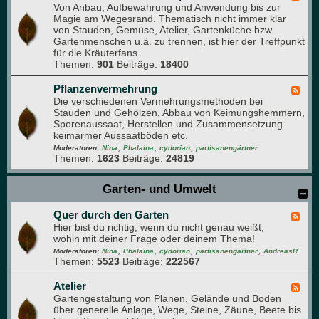
t
Von Anbau, Aufbewahrung und Anwendung bis zur
e
-
Magie am Wegesrand. Thematisch nicht immer klar
e
F
von Stauden, Gemüse, Atelier, Gartenküche bzw
d
o
Gartenmenschen u.ä. zu trennen, ist hier der Treffpunkt
-
r
für die Kräuterfans.
K
u
Themen:
901
Beiträge:
18400
r
m
ä
u
Pflanzenvermehrung
F
t
Die verschiedenen Vermehrungsmethoden bei
e
e
Stauden und Gehölzen, Abbau von Keimungshemmern,
e
r
Sporenaussaat, Herstellen und Zusammensetzung
d
,
keimarmer Aussaatböden etc.
-
D
,
,
,
P
Moderatoren:
Nina
Phalaina
cydorian
partisanengärtner
u
Themen:
1623
Beiträge:
24819
f
f
l
t
a
Garten- und Umwelt
-
n
u
z
n
Quer durch den Garten
e
F
d
n
Hier bist du richtig, wenn du nicht genau weißt,
e
A
v
wohin mit deiner Frage oder deinem Thema!
e
r
e
,
,
,
,
d
Moderatoren:
Nina
Phalaina
cydorian
partisanengärtner
AndreasR
o
r
Themen:
5523
Beiträge:
222567
-
m
m
Q
a
e
u
Atelier
F
p
h
e
Gartengestaltung von Planen, Gelände und Boden
e
f
r
r
über generelle Anlage, Wege, Steine, Zäune, Beete bis
e
l
u
d