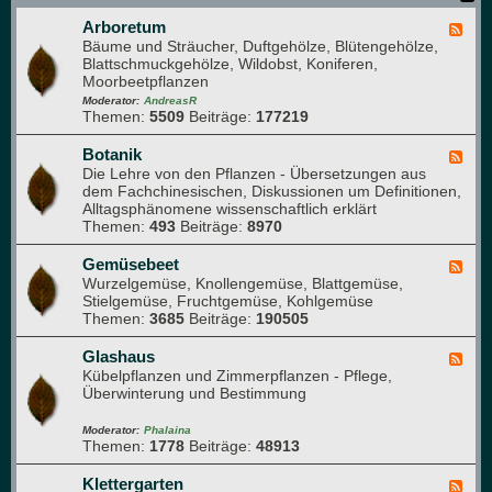
i
Arboretum
t
F
Bäume und Sträucher, Duftgehölze, Blütengehölze,
g
e
Blattschmuckgehölze, Wildobst, Koniferen,
l
e
Moorbeetpflanzen
i
d
e
-
Moderator:
AndreasR
Themen:
5509
Beiträge:
177219
d
A
e
r
r
b
Botanik
F
)
o
Die Lehre von den Pflanzen - Übersetzungen aus
e
r
dem Fachchinesischen, Diskussionen um Definitionen,
e
e
Alltagsphänomene wissenschaftlich erklärt
d
t
Themen:
493
Beiträge:
8970
-
u
B
m
o
Gemüsebeet
F
t
Wurzelgemüse, Knollengemüse, Blattgemüse,
e
a
Stielgemüse, Fruchtgemüse, Kohlgemüse
e
n
Themen:
3685
Beiträge:
190505
d
i
-
k
G
Glashaus
F
e
Kübelpflanzen und Zimmerpflanzen - Pflege,
e
m
Überwinterung und Bestimmung
e
ü
d
s
-
Moderator:
Phalaina
e
Themen:
1778
Beiträge:
48913
G
b
l
e
a
Klettergarten
F