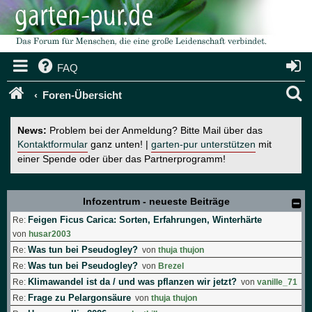
FAQ
S
Foren-Übersicht
u
News:
Problem bei der Anmeldung? Bitte Mail über das
c
Kontaktformular
ganz unten! |
garten-pur unterstützen
mit
einer Spende oder über das Partnerprogramm!
h
e
Infozentrum - neueste Beiträge
Feigen Ficus Carica: Sorten, Erfahrungen, Winterhärte
Re:
von
husar2003
Was tun bei Pseudogley?
Re:
von
thuja thujon
Was tun bei Pseudogley?
Re:
von
Brezel
Klimawandel ist da / und was pflanzen wir jetzt?
Re:
von
vanille_71
Frage zu Pelargonsäure
Re:
von
thuja thujon