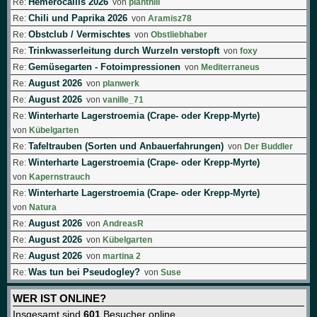
Hemerocallis 2026
Re:
von
planthill
Chili und Paprika 2026
Re:
von
Aramisz78
Obstclub / Vermischtes
Re:
von
Obstliebhaber
Trinkwasserleitung durch Wurzeln verstopft
Re:
von
foxy
Gemüsegarten - Fotoimpressionen
Re:
von
Mediterraneus
August 2026
Re:
von
planwerk
August 2026
Re:
von
vanille_71
Winterharte Lagerstroemia (Crape- oder Krepp-Myrte)
Re:
von
Kübelgarten
Tafeltrauben (Sorten und Anbauerfahrungen)
Re:
von
Der Buddler
Winterharte Lagerstroemia (Crape- oder Krepp-Myrte)
Re:
von
Kapernstrauch
Winterharte Lagerstroemia (Crape- oder Krepp-Myrte)
Re:
von
Natura
August 2026
Re:
von
AndreasR
August 2026
Re:
von
Kübelgarten
August 2026
Re:
von
martina 2
Was tun bei Pseudogley?
Re:
von
Suse
WER IST ONLINE?
Insgesamt sind
601
Besucher online