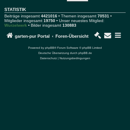
r
u
STATISTIK
m
Beiträge insgesamt
4421016
• Themen insgesamt
70531
•
u
Mitglieder insgesamt
19750
• Unser neuestes Mitglied:
n
Wurzelwerk
• Bilder insgesamt
130883
d
P
o
garten-pur Portal
Foren-Übersicht
r
t
Powered by
phpBB
® Forum Software © phpBB Limited
a
Deutsche Übersetzung durch
phpBB.de
l
Datenschutz
|
Nutzungsbedingungen