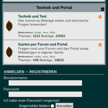
n
H
e
a
Technik und Portal
B
u
r
s
e
Technik und Test
t
F
t
i
Hier kannst du Beiträge testen und technische
e
t
e
Fragen loswerden!
e
r
d
e
,
,
-
Moderatoren:
kolbe
msu
Nina
Themen:
1113
Beiträge:
23052
T
e
c
Garten-pur Forum und Portal
F
h
Fragen rund ums Forum und das Portal sowie
e
n
Mitteilungen in eigener Sache
e
i
,
,
d
Moderatoren:
kolbe
msu
Nina
k
Themen:
449
Beiträge:
19622
-
u
G
n
a
d
r
ANMELDEN
•
REGISTRIEREN
T
t
Benutzername:
e
e
s
n
t
-
Passwort:
p
u
r
Ich habe mein Passwort vergessen
F
Angemeldet bleiben
o