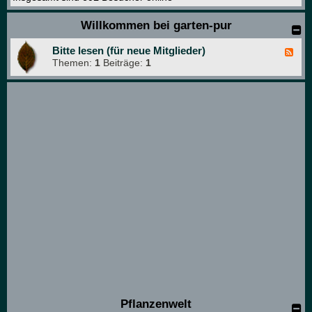
Willkommen bei garten-pur
Bitte lesen (für neue Mitglieder)
F
Themen:
1
Beiträge:
1
e
e
d
-
B
i
t
t
e
l
e
s
e
n
(
f
ü
r
n
e
u
e
Pflanzenwelt
M