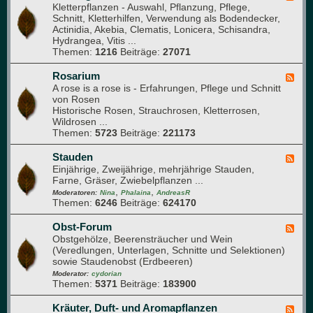
e
s
Kletterpflanzen - Auswahl, Pflanzung, Pflege,
e
t
h
Schnitt, Kletterhilfen, Verwendung als Bodendecker,
e
a
Actinidia, Akebia, Clematis, Lonicera, Schisandra,
d
u
Hydrangea, Vitis ...
-
s
Themen:
1216
Beiträge:
27071
K
l
e
Rosarium
F
t
A rose is a rose is - Erfahrungen, Pflege und Schnitt
e
t
von Rosen
e
e
Historische Rosen, Strauchrosen, Kletterrosen,
d
r
Wildrosen ...
-
g
Themen:
5723
Beiträge:
221173
R
a
o
r
s
Stauden
F
t
a
Einjährige, Zweijährige, mehrjährige Stauden,
e
e
r
Farne, Gräser, Zwiebelpflanzen ...
e
n
i
,
,
d
Moderatoren:
Nina
Phalaina
AndreasR
u
Themen:
6246
Beiträge:
624170
-
m
S
t
Obst-Forum
F
a
Obstgehölze, Beerensträucher und Wein
e
u
(Veredlungen, Unterlagen, Schnitte und Selektionen)
e
d
sowie Staudenobst (Erdbeeren)
d
e
-
Moderator:
cydorian
n
Themen:
5371
Beiträge:
183900
O
b
s
Kräuter, Duft- und Aromapflanzen
F