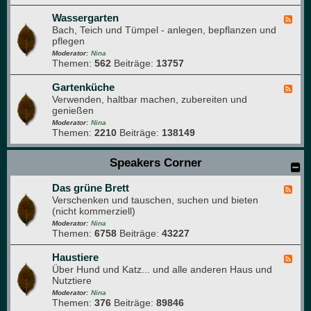
r
d
t
f
-
Wassergarten
F
e
o
N
Bach, Teich und Tümpel - anlegen, bepflanzen und
e
n
t
a
pflegen
e
o
t
d
Moderator:
Nina
g
u
Themen:
562
Beiträge:
13757
-
r
r
W
a
p
a
Gartenküche
F
f
a
s
Verwenden, haltbar machen, zubereiten und
e
i
r
s
genießen
e
e
k
e
d
Moderator:
Nina
r
Themen:
2210
Beiträge:
138149
-
g
G
a
a
Speakers Corner
r
r
t
t
e
Das grüne Brett
e
F
n
n
Verschenken und tauschen, suchen und bieten
e
k
(nicht kommerziell)
e
ü
d
Moderator:
Nina
c
Themen:
6758
Beiträge:
43227
-
h
D
e
a
Haustiere
F
s
Über Hund und Katz... und alle anderen Haus und
e
g
Nutztiere
e
r
d
Moderator:
Nina
ü
Themen:
376
Beiträge:
89846
-