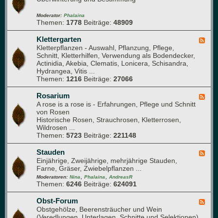
ü
i
d
s
e
-
Moderator:
Phalaina
e
Themen:
1778
Beiträge:
48909
d
G
b
e
l
e
r
a
Klettergarten
F
e
)
s
Kletterpflanzen - Auswahl, Pflanzung, Pflege,
e
t
h
Schnitt, Kletterhilfen, Verwendung als Bodendecker,
e
a
Actinidia, Akebia, Clematis, Lonicera, Schisandra,
d
u
Hydrangea, Vitis ...
-
s
Themen:
1216
Beiträge:
27066
K
l
e
Rosarium
F
t
A rose is a rose is - Erfahrungen, Pflege und Schnitt
e
t
von Rosen
e
e
Historische Rosen, Strauchrosen, Kletterrosen,
d
r
Wildrosen ...
-
g
Themen:
5723
Beiträge:
221148
R
a
o
r
s
Stauden
F
t
a
Einjährige, Zweijährige, mehrjährige Stauden,
e
e
r
Farne, Gräser, Zwiebelpflanzen ...
e
n
i
,
,
d
Moderatoren:
Nina
Phalaina
AndreasR
u
Themen:
6246
Beiträge:
624091
-
m
S
t
Obst-Forum
F
a
Obstgehölze, Beerensträucher und Wein
e
u
(Veredlungen, Unterlagen, Schnitte und Selektionen)
e