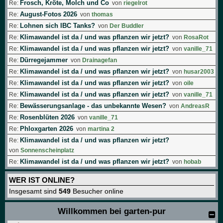
Frosch, Kröte, Molch und Co
Re:
von
riegelrot
August-Fotos 2026
Re:
von
thomas
Lohnen sich IBC Tanks?
Re:
von
Der Buddler
Klimawandel ist da / und was pflanzen wir jetzt?
Re:
von
RosaRot
Klimawandel ist da / und was pflanzen wir jetzt?
Re:
von
vanille_71
Dürregejammer
Re:
von
Drainagefan
Klimawandel ist da / und was pflanzen wir jetzt?
Re:
von
husar2003
Klimawandel ist da / und was pflanzen wir jetzt?
Re:
von
oile
Klimawandel ist da / und was pflanzen wir jetzt?
Re:
von
vanille_71
Bewässerungsanlage - das unbekannte Wesen?
Re:
von
AndreasR
Rosenblüten 2026
Re:
von
vanille_71
Phloxgarten 2026
Re:
von
martina 2
Klimawandel ist da / und was pflanzen wir jetzt?
Re:
von
Sonnenscheinplatz
Klimawandel ist da / und was pflanzen wir jetzt?
Re:
von
hobab
WER IST ONLINE?
Insgesamt sind
549
Besucher online
Willkommen bei garten-pur