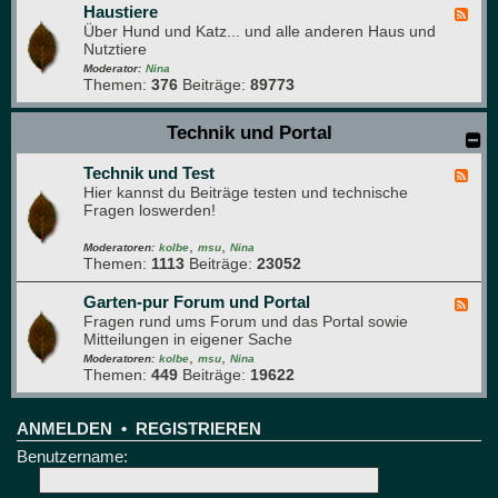
e
a
Haustiere
F
s
Über Hund und Katz... und alle anderen Haus und
e
g
Nutztiere
e
r
d
Moderator:
Nina
ü
Themen:
376
Beiträge:
89773
-
n
H
e
a
Technik und Portal
B
u
r
s
e
Technik und Test
t
F
t
i
Hier kannst du Beiträge testen und technische
e
t
e
Fragen loswerden!
e
r
d
e
,
,
-
Moderatoren:
kolbe
msu
Nina
Themen:
1113
Beiträge:
23052
T
e
c
Garten-pur Forum und Portal
F
h
Fragen rund ums Forum und das Portal sowie
e
n
Mitteilungen in eigener Sache
e
i
,
,
d
Moderatoren:
kolbe
msu
Nina
k
Themen:
449
Beiträge:
19622
-
u
G
n
a
d
r
ANMELDEN
•
REGISTRIEREN
T
t
Benutzername:
e
e
s
n
t