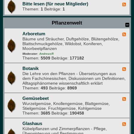
Bitte lesen (für neue Mitglieder)
F
Themen:
1
Beiträge:
1
e
e
d
Pflanzenwelt
-
B
i
Arboretum
F
t
Bäume und Sträucher, Duftgehölze, Blütengehölze,
e
t
Blattschmuckgehölze, Wildobst, Koniferen,
e
e
Moorbeetpflanzen
d
l
-
Moderator:
AndreasR
e
Themen:
5509
Beiträge:
177182
A
s
r
e
b
Botanik
F
n
o
Die Lehre von den Pflanzen - Übersetzungen aus
e
(
r
dem Fachchinesischen, Diskussionen um Definitionen,
e
f
e
Alltagsphänomene wissenschaftlich erklärt
d
ü
t
Themen:
493
Beiträge:
8969
-
r
u
B
n
m
o
Gemüsebeet
F
e
t
Wurzelgemüse, Knollengemüse, Blattgemüse,
e
u
a
Stielgemüse, Fruchtgemüse, Kohlgemüse
e
e
n
Themen:
3685
Beiträge:
190458
d
M
i
-
i
k
G
Glashaus
t
F
e
Kübelpflanzen und Zimmerpflanzen - Pflege,
g
e
m
Überwinterung und Bestimmung
l
e