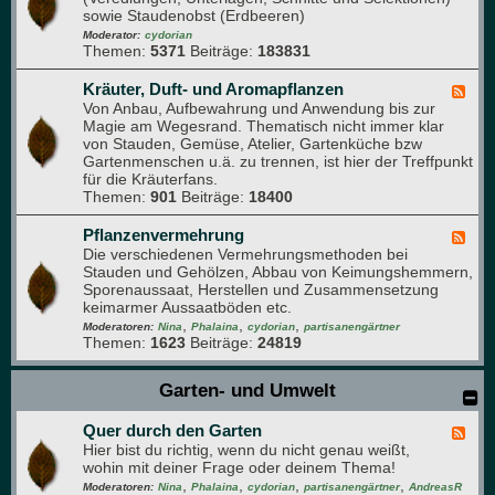
d
sowie Staudenobst (Erdbeeren)
d
e
-
Moderator:
cydorian
n
Themen:
5371
Beiträge:
183831
O
b
s
Kräuter, Duft- und Aromapflanzen
F
t
Von Anbau, Aufbewahrung und Anwendung bis zur
e
-
Magie am Wegesrand. Thematisch nicht immer klar
e
F
von Stauden, Gemüse, Atelier, Gartenküche bzw
d
o
Gartenmenschen u.ä. zu trennen, ist hier der Treffpunkt
-
r
für die Kräuterfans.
K
u
Themen:
901
Beiträge:
18400
r
m
ä
u
Pflanzenvermehrung
F
t
Die verschiedenen Vermehrungsmethoden bei
e
e
Stauden und Gehölzen, Abbau von Keimungshemmern,
e
r
Sporenaussaat, Herstellen und Zusammensetzung
d
,
keimarmer Aussaatböden etc.
-
D
,
,
,
P
Moderatoren:
Nina
Phalaina
cydorian
partisanengärtner
u
Themen:
1623
Beiträge:
24819
f
f
l
t
a
Garten- und Umwelt
-
n
u
z
n
Quer durch den Garten
e
F
d
n
Hier bist du richtig, wenn du nicht genau weißt,
e
A
v
wohin mit deiner Frage oder deinem Thema!
e
r
e
,
,
,
,
d
Moderatoren:
Nina
Phalaina
cydorian
partisanengärtner
AndreasR