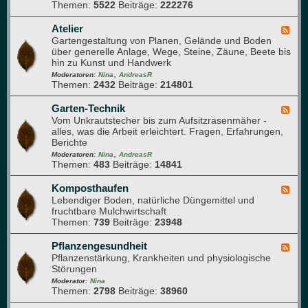
o
r
Themen:
5522
Beiträge:
222276
-
m
m
Q
a
e
u
Atelier
F
p
h
e
Gartengestaltung von Planen, Gelände und Boden
e
f
r
r
über generelle Anlage, Wege, Steine, Zäune, Beete bis
e
l
u
d
hin zu Kunst und Handwerk
d
a
n
u
,
-
Moderatoren:
Nina
AndreasR
n
g
r
Themen:
2432
Beiträge:
214801
A
z
c
t
e
h
e
Garten-Technik
F
n
d
l
Vom Unkrautstecher bis zum Aufsitzrasenmäher -
e
e
i
alles, was die Arbeit erleichtert. Fragen, Erfahrungen,
e
n
e
Berichte
d
G
r
,
-
Moderatoren:
Nina
AndreasR
a
Themen:
483
Beiträge:
14841
G
r
a
t
r
Komposthaufen
F
e
t
Lebendiger Boden, natürliche Düngemittel und
e
n
e
fruchtbare Mulchwirtschaft
e
n
Themen:
739
Beiträge:
23948
d
-
-
T
K
Pflanzengesundheit
F
e
o
Pflanzenstärkung, Krankheiten und physiologische
e
c
m
Störungen
e
h
p
d
Moderator:
Nina
n
o
Themen:
2798
Beiträge:
38960
-
i
s
P
k