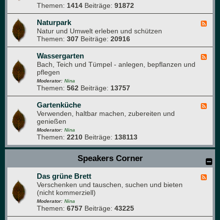
e
Themen:
1414
Beiträge:
91872
-
i
N
m
a
Naturpark
F
G
t
Natur und Umwelt erleben und schützen
e
a
u
Themen:
307
Beiträge:
20916
e
r
r
d
t
f
-
Wassergarten
F
e
o
N
Bach, Teich und Tümpel - anlegen, bepflanzen und
e
n
t
a
pflegen
e
o
t
d
Moderator:
Nina
g
u
Themen:
562
Beiträge:
13757
-
r
r
W
a
p
a
Gartenküche
F
f
a
s
Verwenden, haltbar machen, zubereiten und
e
i
r
s
genießen
e
e
k
e
d
Moderator:
Nina
r
Themen:
2210
Beiträge:
138113
-
g
G
a
a
Speakers Corner
r
r
t
t
e
Das grüne Brett
e
F
n
n
Verschenken und tauschen, suchen und bieten
e
k
(nicht kommerziell)
e
ü
d
Moderator:
Nina
c
Themen:
6757
Beiträge:
43225
-
h
D