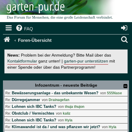
FAQ
S
Foren-Übersicht
u
News:
Problem bei der Anmeldung? Bitte Mail über das
c
Kontaktformular
ganz unten! |
garten-pur unterstützen
mit
einer Spende oder über das Partnerprogramm!
h
e
Infozentrum - neueste Beiträge
Bewässerungsanlage - das unbekannte Wesen?
Re:
von
555Nase
Dürregejammer
Re:
von
Drainagefan
Lohnen sich IBC Tanks?
Re:
von
thuja thujon
Obstclub / Vermischtes
Re:
von
kaliz
Lohnen sich IBC Tanks?
Re:
von
Hyla
Klimawandel ist da / und was pflanzen wir jetzt?
Re:
von
Hyla