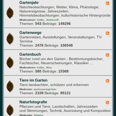
t
f
Gartenjahr
F
h
l
Naturbeobachtungen, Wetter, Klima, Phänologie,
e
a
a
Naturereignisse, Jahreszeiten,
e
u
n
Himmelsbeobachtungen, kulturhistorische Hintergründe
d
f
z
,
-
Moderatoren:
kolbe
AndreasR
e
e
Themen:
543
Beiträge:
149296
G
n
n
a
g
r
Gartenwege
F
e
t
Gartenreisen, Ausstellungen, Veranstaltungen, TV-
e
s
e
Termine
e
u
n
Themen:
2476
Beiträge:
106548
d
n
j
-
d
a
G
Gartenbuch
F
h
h
a
Bücher rund um den Garten - Bestimmungsbücher,
e
e
r
r
Fachbücher, Neuerscheinungen, Klassiker ...
e
i
t
,
d
Moderatoren:
kolbe
Nina
t
e
Themen:
580
Beiträge:
15368
-
n
G
w
a
Tiere im Garten
F
e
r
Tiere beobachten, schützen und erkennen
e
g
t
e
Moderator:
partisanengärtner
e
e
Themen:
2109
Beiträge:
85121
d
n
-
b
T
Naturfotografie
F
u
i
Pflanzen und Tiere, Landschaften, Jahreszeiten
e
c
e
und Stimmungen, Technik, Ausrüstung und Komposition
e
h
r
d
Moderator:
thomas