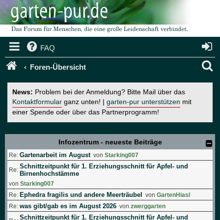
FAQ
S
Foren-Übersicht
u
News:
Problem bei der Anmeldung? Bitte Mail über das
c
Kontaktformular
ganz unten! |
garten-pur unterstützen
mit
einer Spende oder über das Partnerprogramm!
h
e
Infozentrum - neueste Beiträge
Gartenarbeit im August
Re:
von
Starking007
Schnittzeitpunkt für 1. Erziehungsschnitt für Apfel- und
Re:
Birnenhochstämme
von
Starking007
Ephedra fragilis und andere Meerträubel
Re:
von
GartenHiasl
was gibt/gab es im August 2026
Re:
von
zwerggarten
Schnittzeitpunkt für 1. Erziehungsschnitt für Apfel- und