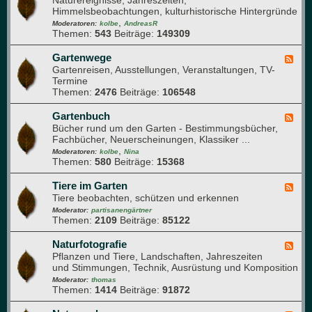
Naturereignisse, Jahreszeiten,
e
u
n
Himmelsbeobachtungen, kulturhistorische Hintergründe
d
f
z
,
-
Moderatoren:
kolbe
AndreasR
e
e
Themen:
543
Beiträge:
149309
G
n
n
a
g
r
Gartenwege
F
e
t
Gartenreisen, Ausstellungen, Veranstaltungen, TV-
e
s
e
Termine
e
u
n
Themen:
2476
Beiträge:
106548
d
n
j
-
d
a
G
Gartenbuch
F
h
h
a
Bücher rund um den Garten - Bestimmungsbücher,
e
e
r
r
Fachbücher, Neuerscheinungen, Klassiker ...
e
i
t
,
d
Moderatoren:
kolbe
Nina
t
e
Themen:
580
Beiträge:
15368
-
n
G
w
a
Tiere im Garten
F
e
r
Tiere beobachten, schützen und erkennen
e
g
t
e
Moderator:
partisanengärtner
e
e
Themen:
2109
Beiträge:
85122
d
n
-
b
T
Naturfotografie
F
u
i
Pflanzen und Tiere, Landschaften, Jahreszeiten
e
c
e
und Stimmungen, Technik, Ausrüstung und Komposition
e
h
r
d
Moderator:
thomas
e
Themen:
1414
Beiträge:
91872
-
i
N
m