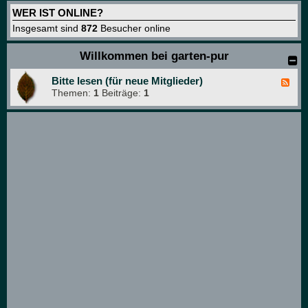
WER IST ONLINE?
Insgesamt sind
872
Besucher online
Willkommen bei garten-pur
Bitte lesen (für neue Mitglieder)
F
Themen:
1
Beiträge:
1
e
e
d
-
B
i
t
t
e
l
e
s
e
n
(
f
ü
r
n
e