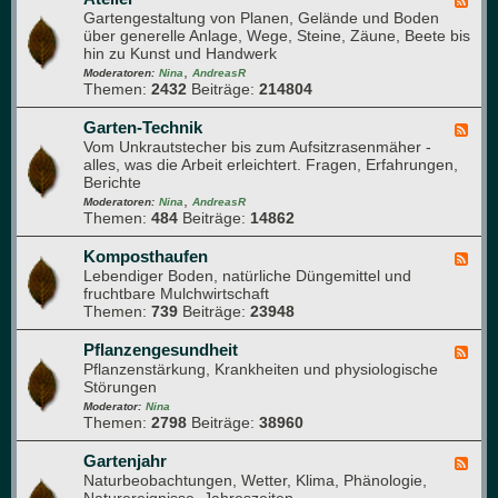
F
p
h
e
Gartengestaltung von Planen, Gelände und Boden
e
f
r
r
über generelle Anlage, Wege, Steine, Zäune, Beete bis
e
l
u
d
hin zu Kunst und Handwerk
d
a
n
u
,
-
Moderatoren:
Nina
AndreasR
n
g
r
Themen:
2432
Beiträge:
214804
A
z
c
t
e
h
e
Garten-Technik
F
n
d
l
Vom Unkrautstecher bis zum Aufsitzrasenmäher -
e
e
i
alles, was die Arbeit erleichtert. Fragen, Erfahrungen,
e
n
e
Berichte
d
G
r
,
-
Moderatoren:
Nina
AndreasR
a
Themen:
484
Beiträge:
14862
G
r
a
t
r
Komposthaufen
F
e
t
Lebendiger Boden, natürliche Düngemittel und
e
n
e
fruchtbare Mulchwirtschaft
e
n
Themen:
739
Beiträge:
23948
d
-
-
T
K
Pflanzengesundheit
F
e
o
Pflanzenstärkung, Krankheiten und physiologische
e
c
m
Störungen
e
h
p
d
Moderator:
Nina
n
o
Themen:
2798
Beiträge:
38960
-
i
s
P
k
t
f
Gartenjahr
F
h
l
Naturbeobachtungen, Wetter, Klima, Phänologie,
e
a
a