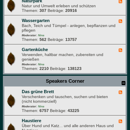
a
Naturpark
F
G
t
Natur und Umwelt erleben und schützen
e
a
u
Themen:
307
Beiträge:
20916
e
r
r
d
t
f
-
Wassergarten
F
e
o
N
Bach, Teich und Tümpel - anlegen, bepflanzen und
e
n
t
a
pflegen
e
o
t
d
Moderator:
Nina
g
u
Themen:
562
Beiträge:
13757
-
r
r
W
a
p
a
Gartenküche
F
f
a
s
Verwenden, haltbar machen, zubereiten und
e
i
r
s
genießen
e
e
k
e
d
Moderator:
Nina
r
Themen:
2210
Beiträge:
138123
-
g
G
a
a
Speakers Corner
r
r
t
t
e
Das grüne Brett
e
F
n
n
Verschenken und tauschen, suchen und bieten
e
k
(nicht kommerziell)
e
ü
d
Moderator:
Nina
c
Themen:
6757
Beiträge:
43225
-
h
D
e
a
Haustiere
F
s
Über Hund und Katz... und alle anderen Haus und
e
g