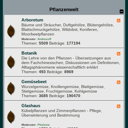
u
e
Pflanzenwelt
M
i
Arboretum
t
F
Bäume und Sträucher, Duftgehölze, Blütengehölze,
g
e
Blattschmuckgehölze, Wildobst, Koniferen,
l
e
Moorbeetpflanzen
i
d
e
-
Moderator:
AndreasR
Themen:
5509
Beiträge:
177194
d
A
e
r
r
b
Botanik
F
)
o
Die Lehre von den Pflanzen - Übersetzungen aus
e
r
dem Fachchinesischen, Diskussionen um Definitionen,
e
e
Alltagsphänomene wissenschaftlich erklärt
d
t
Themen:
493
Beiträge:
8969
-
u
B
m
o
Gemüsebeet
F
t
Wurzelgemüse, Knollengemüse, Blattgemüse,
e
a
Stielgemüse, Fruchtgemüse, Kohlgemüse
e
n
Themen:
3685
Beiträge:
190470
d
i
-
k
G
Glashaus
F
e
Kübelpflanzen und Zimmerpflanzen - Pflege,
e
m
Überwinterung und Bestimmung
e
ü
d
s
-
Moderator:
Phalaina
e