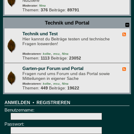
Nutztiere
e
r
d
Moderator:
Nina
ü
Themen:
376
Beiträge:
89791
-
n
H
e
a
Technik und Portal
B
u
r
s
e
Technik und Test
t
F
t
i
Hier kannst du Beiträge testen und technische
e
t
e
Fragen loswerden!
e
r
d
e
,
,
-
Moderatoren:
kolbe
msu
Nina
Themen:
1113
Beiträge:
23052
T
e
c
Garten-pur Forum und Portal
F
h
Fragen rund ums Forum und das Portal sowie
e
n
Mitteilungen in eigener Sache
e
i
,
,
d
Moderatoren:
kolbe
msu
Nina
k
Themen:
449
Beiträge:
19622
-
u
G
n
a
d
r
ANMELDEN
•
REGISTRIEREN
T
t
Benutzername:
e
e
s
n
t
-
Passwort:
p
u