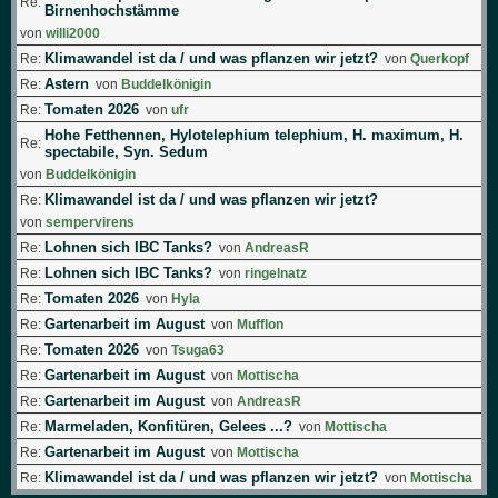
Re:
Birnenhochstämme
von
willi2000
Klimawandel ist da / und was pflanzen wir jetzt?
Re:
von
Querkopf
Astern
Re:
von
Buddelkönigin
Tomaten 2026
Re:
von
ufr
Hohe Fetthennen, Hylotelephium telephium, H. maximum, H.
Re:
spectabile, Syn. Sedum
von
Buddelkönigin
Klimawandel ist da / und was pflanzen wir jetzt?
Re:
von
sempervirens
Lohnen sich IBC Tanks?
Re:
von
AndreasR
Lohnen sich IBC Tanks?
Re:
von
ringelnatz
Tomaten 2026
Re:
von
Hyla
Gartenarbeit im August
Re:
von
Mufflon
Tomaten 2026
Re:
von
Tsuga63
Gartenarbeit im August
Re:
von
Mottischa
Gartenarbeit im August
Re:
von
AndreasR
Marmeladen, Konfitüren, Gelees ...?
Re:
von
Mottischa
Gartenarbeit im August
Re:
von
Mottischa
Klimawandel ist da / und was pflanzen wir jetzt?
Re:
von
Mottischa