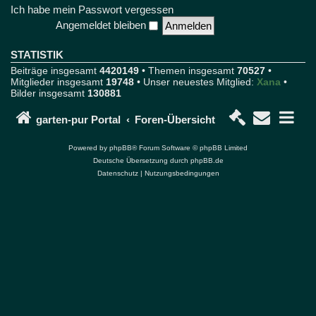
r
Ich habe mein Passwort vergessen
F
Angemeldet bleiben
o
r
u
STATISTIK
m
Beiträge insgesamt
4420149
• Themen insgesamt
70527
•
u
Mitglieder insgesamt
19748
• Unser neuestes Mitglied:
Xana
•
n
Bilder insgesamt
130881
d
P
o
garten-pur Portal
Foren-Übersicht
r
t
Powered by
phpBB
® Forum Software © phpBB Limited
a
Deutsche Übersetzung durch
phpBB.de
l
Datenschutz
|
Nutzungsbedingungen