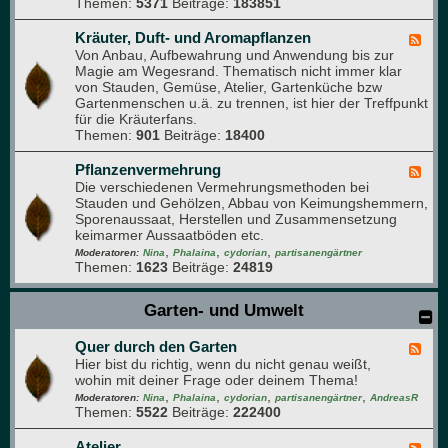
Themen:
5371
Beiträge:
183851
O
b
s
Kräuter, Duft- und Aromapflanzen
F
t
Von Anbau, Aufbewahrung und Anwendung bis zur
e
-
Magie am Wegesrand. Thematisch nicht immer klar
e
F
von Stauden, Gemüse, Atelier, Gartenküche bzw
d
o
Gartenmenschen u.ä. zu trennen, ist hier der Treffpunkt
-
r
für die Kräuterfans.
K
u
Themen:
901
Beiträge:
18400
r
m
ä
u
Pflanzenvermehrung
F
t
Die verschiedenen Vermehrungsmethoden bei
e
e
Stauden und Gehölzen, Abbau von Keimungshemmern,
e
r
Sporenaussaat, Herstellen und Zusammensetzung
d
,
keimarmer Aussaatböden etc.
-
D
,
,
,
P
Moderatoren:
Nina
Phalaina
cydorian
partisanengärtner
u
Themen:
1623
Beiträge:
24819
f
f
l
t
a
Garten- und Umwelt
-
n
u
z
n
Quer durch den Garten
e
F
d
n
Hier bist du richtig, wenn du nicht genau weißt,
e
A
v
wohin mit deiner Frage oder deinem Thema!
e
r
e
,
,
,
,
d
Moderatoren:
Nina
Phalaina
cydorian
partisanengärtner
AndreasR
o
r
Themen:
5522
Beiträge:
222400
-
m
m
Q
a
e
u
Atelier