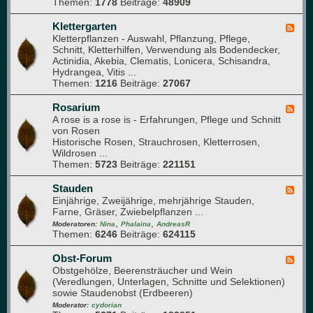
Themen:
1778
Beiträge:
48909
G
b
l
e
a
Klettergarten
F
e
s
Kletterpflanzen - Auswahl, Pflanzung, Pflege,
e
t
h
Schnitt, Kletterhilfen, Verwendung als Bodendecker,
e
a
Actinidia, Akebia, Clematis, Lonicera, Schisandra,
d
u
Hydrangea, Vitis ...
-
s
Themen:
1216
Beiträge:
27067
K
l
e
Rosarium
F
t
A rose is a rose is - Erfahrungen, Pflege und Schnitt
e
t
von Rosen
e
e
Historische Rosen, Strauchrosen, Kletterrosen,
d
r
Wildrosen ...
-
g
Themen:
5723
Beiträge:
221151
R
a
o
r
s
Stauden
F
t
a
Einjährige, Zweijährige, mehrjährige Stauden,
e
e
r
Farne, Gräser, Zwiebelpflanzen ...
e
n
i
,
,
d
Moderatoren:
Nina
Phalaina
AndreasR
u
Themen:
6246
Beiträge:
624115
-
m
S
t
Obst-Forum
F
a
Obstgehölze, Beerensträucher und Wein
e
u
(Veredlungen, Unterlagen, Schnitte und Selektionen)
e
d
sowie Staudenobst (Erdbeeren)
d
e
-
Moderator:
cydorian
n