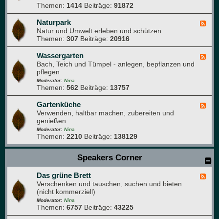
e
Themen:
1414
Beiträge:
91872
-
i
N
m
a
Naturpark
F
G
t
Natur und Umwelt erleben und schützen
e
a
u
Themen:
307
Beiträge:
20916
e
r
r
d
t
f
-
Wassergarten
F
e
o
N
Bach, Teich und Tümpel - anlegen, bepflanzen und
e
n
t
a
pflegen
e
o
t
d
Moderator:
Nina
g
u
Themen:
562
Beiträge:
13757
-
r
r
W
a
p
a
Gartenküche
F
f
a
s
Verwenden, haltbar machen, zubereiten und
e
i
r
s
genießen
e
e
k
e
d
Moderator:
Nina
r
Themen:
2210
Beiträge:
138129
-
g
G
a
a
Speakers Corner
r
r
t
t
e
Das grüne Brett
e
F
n
n
Verschenken und tauschen, suchen und bieten
e
k
(nicht kommerziell)
e
ü
d
Moderator:
Nina
c
Themen:
6757
Beiträge:
43225
-
h
D