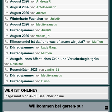
August 2026
Re:
von
AndreasR
August 2026
Re:
von
Apfelbaeuerin
August 2026
Re:
von
Jule69
Winterharte Fuchsien
Re:
von
Jule69
August 2026
Re:
von
Mediterraneus
Dürregejammer
Re:
von
Jule69
August 2026
Re:
von
vanille_71
Klimawandel ist da / und was pflanzen wir jetzt?
Re:
von
Mufflon
Dürregejammer
Re:
von
Lady Gaga
Dürregejammer
Re:
von
Mufflon
Ausgefallenes öffentliches Grün und Verkehrsbegleitgrün
Re:
von
RosaRot
Rosenblüten 2026
Re:
von
vanille_71
Dürregejammer
Re:
von
Mediterraneus
Dürregejammer
Re:
von
Blush
WER IST ONLINE?
Insgesamt sind
4259
Besucher online
Willkommen bei garten-pur