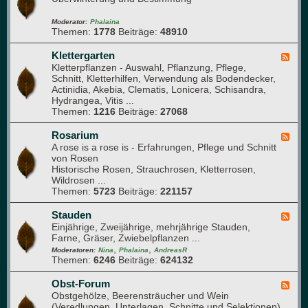
ü
i
d
s
e
-
Moderator:
Phalaina
e
Themen:
1778
Beiträge:
48910
d
G
b
e
l
e
r
a
Klettergarten
F
e
)
s
Kletterpflanzen - Auswahl, Pflanzung, Pflege,
e
t
h
Schnitt, Kletterhilfen, Verwendung als Bodendecker,
e
a
Actinidia, Akebia, Clematis, Lonicera, Schisandra,
d
u
Hydrangea, Vitis ...
-
s
Themen:
1216
Beiträge:
27068
K
l
e
Rosarium
F
t
A rose is a rose is - Erfahrungen, Pflege und Schnitt
e
t
von Rosen
e
e
Historische Rosen, Strauchrosen, Kletterrosen,
d
r
Wildrosen ...
-
g
Themen:
5723
Beiträge:
221157
R
a
o
r
s
Stauden
F
t
a
Einjährige, Zweijährige, mehrjährige Stauden,
e
e
r
Farne, Gräser, Zwiebelpflanzen ...
e
n
i
,
,
d
Moderatoren:
Nina
Phalaina
AndreasR
u
Themen:
6246
Beiträge:
624132
-
m
S
t
Obst-Forum
F
a
Obstgehölze, Beerensträucher und Wein
e
u
(Veredlungen, Unterlagen, Schnitte und Selektionen)
e