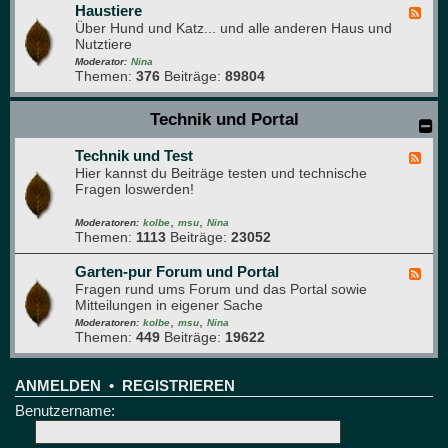
e
a
Haustiere
F
s
Über Hund und Katz... und alle anderen Haus und
e
g
Nutztiere
e
r
d
Moderator:
Nina
ü
Themen:
376
Beiträge:
89804
-
n
H
e
a
Technik und Portal
B
u
r
s
e
Technik und Test
t
F
t
i
Hier kannst du Beiträge testen und technische
e
t
e
Fragen loswerden!
e
r
d
e
,
,
-
Moderatoren:
kolbe
msu
Nina
Themen:
1113
Beiträge:
23052
T
e
c
Garten-pur Forum und Portal
F
h
Fragen rund ums Forum und das Portal sowie
e
n
Mitteilungen in eigener Sache
e
i
,
,
d
Moderatoren:
kolbe
msu
Nina
k
Themen:
449
Beiträge:
19622
-
u
G
n
a
d
r
ANMELDEN
•
REGISTRIEREN
T
t
Benutzername:
e
e
s
n
t