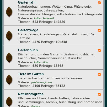
t
f
Gartenjahr
F
h
l
Naturbeobachtungen, Wetter, Klima, Phänologie,
e
a
a
Naturereignisse, Jahreszeiten,
e
u
n
Himmelsbeobachtungen, kulturhistorische Hintergründe
d
f
z
,
-
Moderatoren:
kolbe
AndreasR
e
e
Themen:
543
Beiträge:
149326
G
n
n
a
g
r
Gartenwege
F
e
t
Gartenreisen, Ausstellungen, Veranstaltungen, TV-
e
s
e
Termine
e
u
n
Themen:
2476
Beiträge:
106548
d
n
j
-
d
a
G
Gartenbuch
F
h
h
a
Bücher rund um den Garten - Bestimmungsbücher,
e
e
r
r
Fachbücher, Neuerscheinungen, Klassiker ...
e
i
t
,
d
Moderatoren:
kolbe
Nina
t
e
Themen:
580
Beiträge:
15368
-
n
G
w
a
Tiere im Garten
F
e
r
Tiere beobachten, schützen und erkennen
e
g
t
e
Moderator:
partisanengärtner
e
e
Themen:
2109
Beiträge:
85122
d
n
-
b
T
Naturfotografie
F
u
i
Pflanzen und Tiere, Landschaften, Jahreszeiten
e
c
e
und Stimmungen, Technik, Ausrüstung und Komposition
e
h
r
d
Moderator:
thomas