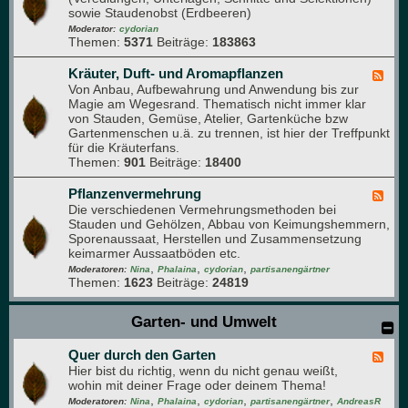
d
sowie Staudenobst (Erdbeeren)
d
e
-
Moderator:
cydorian
n
Themen:
5371
Beiträge:
183863
O
b
s
Kräuter, Duft- und Aromapflanzen
F
t
Von Anbau, Aufbewahrung und Anwendung bis zur
e
-
Magie am Wegesrand. Thematisch nicht immer klar
e
F
von Stauden, Gemüse, Atelier, Gartenküche bzw
d
o
Gartenmenschen u.ä. zu trennen, ist hier der Treffpunkt
-
r
für die Kräuterfans.
K
u
Themen:
901
Beiträge:
18400
r
m
ä
u
Pflanzenvermehrung
F
t
Die verschiedenen Vermehrungsmethoden bei
e
e
Stauden und Gehölzen, Abbau von Keimungshemmern,
e
r
Sporenaussaat, Herstellen und Zusammensetzung
d
,
keimarmer Aussaatböden etc.
-
D
,
,
,
P
Moderatoren:
Nina
Phalaina
cydorian
partisanengärtner
u
Themen:
1623
Beiträge:
24819
f
f
l
t
a
Garten- und Umwelt
-
n
u
z
n
Quer durch den Garten
e
F
d
n
Hier bist du richtig, wenn du nicht genau weißt,
e
A
v
wohin mit deiner Frage oder deinem Thema!
e
r
e
,
,
,
,
d
Moderatoren:
Nina
Phalaina
cydorian
partisanengärtner
AndreasR