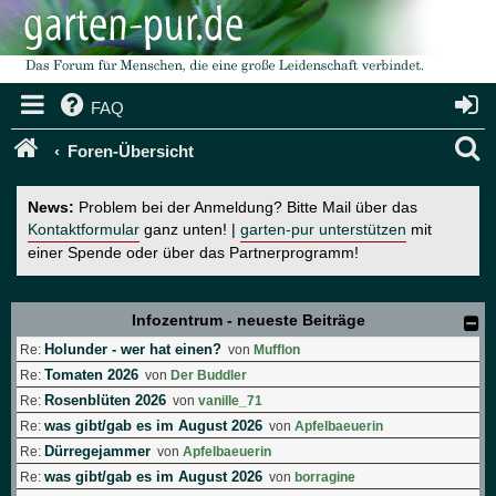
FAQ
S
Foren-Übersicht
u
News:
Problem bei der Anmeldung? Bitte Mail über das
c
Kontaktformular
ganz unten! |
garten-pur unterstützen
mit
einer Spende oder über das Partnerprogramm!
h
e
Infozentrum - neueste Beiträge
Holunder - wer hat einen?
Re:
von
Mufflon
Tomaten 2026
Re:
von
Der Buddler
Rosenblüten 2026
Re:
von
vanille_71
was gibt/gab es im August 2026
Re:
von
Apfelbaeuerin
Dürregejammer
Re:
von
Apfelbaeuerin
was gibt/gab es im August 2026
Re:
von
borragine