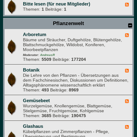
Bitte lesen (für neue Mitglieder)
F
Themen:
1
Beiträge:
1
e
e
d
Pflanzenwelt
-
B
i
Arboretum
F
t
Bäume und Sträucher, Duftgehölze, Blütengehölze,
e
t
Blattschmuckgehölze, Wildobst, Koniferen,
e
e
Moorbeetpflanzen
d
l
-
Moderator:
AndreasR
e
Themen:
5509
Beiträge:
177204
A
s
r
e
b
Botanik
F
n
o
Die Lehre von den Pflanzen - Übersetzungen aus
e
(
r
dem Fachchinesischen, Diskussionen um Definitionen,
e
f
e
Alltagsphänomene wissenschaftlich erklärt
d
ü
t
Themen:
493
Beiträge:
8969
-
r
u
B
n
m
o
Gemüsebeet
F
e
t
Wurzelgemüse, Knollengemüse, Blattgemüse,
e
u
a
Stielgemüse, Fruchtgemüse, Kohlgemüse
e
e
n
Themen:
3685
Beiträge:
190475
d
M
i
-
i
k
G
Glashaus
t
F
e
Kübelpflanzen und Zimmerpflanzen - Pflege,
g
e
m
Überwinterung und Bestimmung
l
e