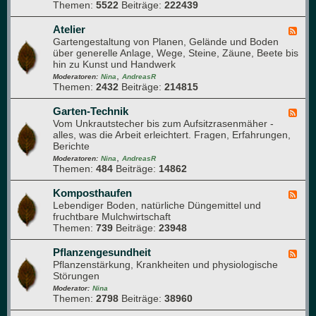
o
r
Themen:
5522
Beiträge:
222439
-
m
m
Q
a
e
u
Atelier
F
p
h
e
Gartengestaltung von Planen, Gelände und Boden
e
f
r
r
über generelle Anlage, Wege, Steine, Zäune, Beete bis
e
l
u
d
hin zu Kunst und Handwerk
d
a
n
u
,
-
Moderatoren:
Nina
AndreasR
n
g
r
Themen:
2432
Beiträge:
214815
A
z
c
t
e
h
e
Garten-Technik
F
n
d
l
Vom Unkrautstecher bis zum Aufsitzrasenmäher -
e
e
i
alles, was die Arbeit erleichtert. Fragen, Erfahrungen,
e
n
e
Berichte
d
G
r
,
-
Moderatoren:
Nina
AndreasR
a
Themen:
484
Beiträge:
14862
G
r
a
t
r
Komposthaufen
F
e
t
Lebendiger Boden, natürliche Düngemittel und
e
n
e
fruchtbare Mulchwirtschaft
e
n
Themen:
739
Beiträge:
23948
d
-
-
T
K
Pflanzengesundheit
F
e
o
Pflanzenstärkung, Krankheiten und physiologische
e
c
m
Störungen
e
h
p
d
Moderator:
Nina
n
o
Themen:
2798
Beiträge:
38960
-
i
s
P
k