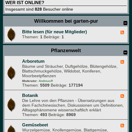
WER IST ONLINE?
Insgesamt sind
828
Besucher online
Willkommen bei garten-pur
Bitte lesen (für neue Mitglieder)
F
Themen:
1
Beiträge:
1
e
e
d
Pflanzenwelt
-
B
i
Arboretum
F
t
Bäume und Sträucher, Duftgehölze, Blütengehölze,
e
t
Blattschmuckgehölze, Wildobst, Koniferen,
e
e
Moorbeetpflanzen
d
l
-
Moderator:
AndreasR
e
Themen:
5509
Beiträge:
177194
A
s
r
e
b
Botanik
F
n
o
Die Lehre von den Pflanzen - Übersetzungen aus
e
(
r
dem Fachchinesischen, Diskussionen um Definitionen,
e
f
e
Alltagsphänomene wissenschaftlich erklärt
d
ü
t
Themen:
493
Beiträge:
8969
-
r
u
B
n
m
o
Gemüsebeet
F
e
t
Wurzelgemüse, Knollengemüse, Blattgemüse,
e
u