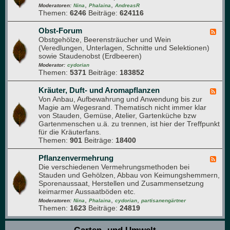
n
i
,
,
d
Moderatoren:
Nina
Phalaina
AndreasR
u
Themen:
6246
Beiträge:
624116
-
m
S
t
Obst-Forum
F
a
Obstgehölze, Beerensträucher und Wein
e
u
(Veredlungen, Unterlagen, Schnitte und Selektionen)
e
d
sowie Staudenobst (Erdbeeren)
d
e
-
Moderator:
cydorian
n
Themen:
5371
Beiträge:
183852
O
b
s
Kräuter, Duft- und Aromapflanzen
F
t
Von Anbau, Aufbewahrung und Anwendung bis zur
e
-
Magie am Wegesrand. Thematisch nicht immer klar
e
F
von Stauden, Gemüse, Atelier, Gartenküche bzw
d
o
Gartenmenschen u.ä. zu trennen, ist hier der Treffpunkt
-
r
für die Kräuterfans.
K
u
Themen:
901
Beiträge:
18400
r
m
ä
u
Pflanzenvermehrung
F
t
Die verschiedenen Vermehrungsmethoden bei
e
e
Stauden und Gehölzen, Abbau von Keimungshemmern,
e
r
Sporenaussaat, Herstellen und Zusammensetzung
d
,
keimarmer Aussaatböden etc.
-
D
,
,
,
P
Moderatoren:
Nina
Phalaina
cydorian
partisanengärtner
u
Themen:
1623
Beiträge:
24819
f
f
l
t
a