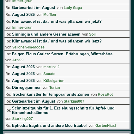
von
Immer-grün
Gartenarbeit im August
Re:
von
Lady Gaga
August 2026
Re:
von
Mufflon
Klimawandel ist da / und was pflanzen wir jetzt?
Re:
von
Immer-grün
Sinningia und andere Gesneriacaeen
Re:
von
Soili
Klimawandel ist da / und was pflanzen wir jetzt?
Re:
von
Veilchen-im-Moose
Feigen Ficus Carica: Sorten, Erfahrungen, Winterhärte
Re:
von
Arni99
August 2026
Re:
von
martina 2
August 2026
Re:
von
Staudo
August 2026
Re:
von
Kübelgarten
Dürregejammer
Re:
von
Turjan
Trockenkünstler für temporär aride Zonen
Re:
von
RosaRot
Gartenarbeit im August
Re:
von
Starking007
Schnittzeitpunkt für 1. Erziehungsschnitt für Apfel- und
Re:
Birnenhochstämme
von
Starking007
Ephedra fragilis und andere Meerträubel
Re:
von
GartenHiasl