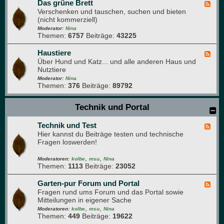
e
Das grüne Brett
e
F
n
n
Verschenken und tauschen, suchen und bieten
e
k
(nicht kommerziell)
e
ü
d
Moderator:
Nina
c
Themen:
6757
Beiträge:
43225
-
h
D
e
a
Haustiere
F
s
Über Hund und Katz... und alle anderen Haus und
e
g
Nutztiere
e
r
d
Moderator:
Nina
ü
Themen:
376
Beiträge:
89792
-
n
H
e
a
Technik und Portal
B
u
r
s
e
Technik und Test
t
F
t
i
Hier kannst du Beiträge testen und technische
e
t
e
Fragen loswerden!
e
r
d
e
,
,
-
Moderatoren:
kolbe
msu
Nina
Themen:
1113
Beiträge:
23052
T
e
c
Garten-pur Forum und Portal
F
h
Fragen rund ums Forum und das Portal sowie
e
n
Mitteilungen in eigener Sache
e
i
,
,
d
Moderatoren:
kolbe
msu
Nina
k
Themen:
449
Beiträge:
19622
-
u