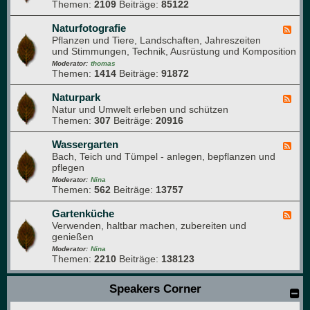
e
Themen:
2109
Beiträge:
85122
d
n
-
b
T
Naturfotografie
F
u
i
Pflanzen und Tiere, Landschaften, Jahreszeiten
e
c
e
und Stimmungen, Technik, Ausrüstung und Komposition
e
h
r
d
Moderator:
thomas
e
Themen:
1414
Beiträge:
91872
-
i
N
m
a
Naturpark
F
G
t
Natur und Umwelt erleben und schützen
e
a
u
Themen:
307
Beiträge:
20916
e
r
r
d
t
f
-
Wassergarten
F
e
o
N
Bach, Teich und Tümpel - anlegen, bepflanzen und
e
n
t
a
pflegen
e
o
t
d
Moderator:
Nina
g
u
Themen:
562
Beiträge:
13757
-
r
r
W
a
p
a
Gartenküche
F
f
a
s
Verwenden, haltbar machen, zubereiten und
e
i
r
s
genießen
e
e
k
e
d
Moderator:
Nina
r
Themen:
2210
Beiträge:
138123
-
g
G
a
a
Speakers Corner
r
r
t
t