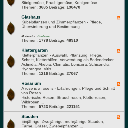
a
Stielgemüse, Fruchtgemüse, Kohlgemüse
e
e
n
Themen:
3685
Beiträge:
190470
d
M
i
-
i
k
G
Glashaus
t
F
e
Kübelpflanzen und Zimmerpflanzen - Pflege,
g
e
m
Überwinterung und Bestimmung
l
e
ü
i
d
s
e
-
Moderator:
Phalaina
e
Themen:
1778
Beiträge:
48910
d
G
b
e
l
e
r
a
Klettergarten
F
e
)
s
Kletterpflanzen - Auswahl, Pflanzung, Pflege,
e
t
h
Schnitt, Kletterhilfen, Verwendung als Bodendecker,
e
a
Actinidia, Akebia, Clematis, Lonicera, Schisandra,
d
u
Hydrangea, Vitis ...
-
s
Themen:
1216
Beiträge:
27067
K
l
e
Rosarium
F
t
A rose is a rose is - Erfahrungen, Pflege und Schnitt
e
t
von Rosen
e
e
Historische Rosen, Strauchrosen, Kletterrosen,
d
r
Wildrosen ...
-
g
Themen:
5723
Beiträge:
221151
R
a
o
r
s
Stauden
F
t
a
Einjährige, Zweijährige, mehrjährige Stauden,
e
e
r
Farne, Gräser, Zwiebelpflanzen ...
e