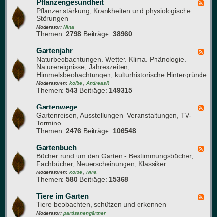
K
Pflanzengesundheit
F
e
o
Pflanzenstärkung, Krankheiten und physiologische
e
c
m
Störungen
e
h
p
d
Moderator:
Nina
n
o
Themen:
2798
Beiträge:
38960
-
i
s
P
k
t
f
Gartenjahr
F
h
l
Naturbeobachtungen, Wetter, Klima, Phänologie,
e
a
a
Naturereignisse, Jahreszeiten,
e
u
n
Himmelsbeobachtungen, kulturhistorische Hintergründe
d
f
z
,
-
Moderatoren:
kolbe
AndreasR
e
e
Themen:
543
Beiträge:
149315
G
n
n
a
g
r
Gartenwege
F
e
t
Gartenreisen, Ausstellungen, Veranstaltungen, TV-
e
s
e
Termine
e
u
n
Themen:
2476
Beiträge:
106548
d
n
j
-
d
a
G
Gartenbuch
F
h
h
a
Bücher rund um den Garten - Bestimmungsbücher,
e
e
r
r
Fachbücher, Neuerscheinungen, Klassiker ...
e
i
t
,
d
Moderatoren:
kolbe
Nina
t
e
Themen:
580
Beiträge:
15368
-
n
G
w
a
Tiere im Garten
F
e
r
Tiere beobachten, schützen und erkennen
e
g
t
e
Moderator:
partisanengärtner
e