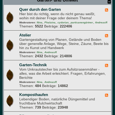
Garten- und Umwelt
-
n
u
z
n
Quer durch den Garten
e
F
d
n
Hier bist du richtig, wenn du nicht genau weißt,
e
A
v
wohin mit deiner Frage oder deinem Thema!
e
r
e
,
,
,
,
d
Moderatoren:
Nina
Phalaina
cydorian
partisanengärtner
AndreasR
o
r
Themen:
5522
Beiträge:
222406
-
m
m
Q
a
e
u
Atelier
F
p
h
e
Gartengestaltung von Planen, Gelände und Boden
e
f
r
r
über generelle Anlage, Wege, Steine, Zäune, Beete bis
e
l
u
d
hin zu Kunst und Handwerk
d
a
n
u
,
-
Moderatoren:
Nina
AndreasR
n
g
r
Themen:
2432
Beiträge:
214806
A
z
c
t
e
h
e
Garten-Technik
F
n
d
l
Vom Unkrautstecher bis zum Aufsitzrasenmäher -
e
e
i
alles, was die Arbeit erleichtert. Fragen, Erfahrungen,
e
n
e
Berichte
d
G
r
,
-
Moderatoren:
Nina
AndreasR
a
Themen:
484
Beiträge:
14862
G
r
a
t
r
Komposthaufen
F
e
t
Lebendiger Boden, natürliche Düngemittel und
e
n
e
fruchtbare Mulchwirtschaft
e
n
Themen:
739
Beiträge:
23948
d
-
-
T