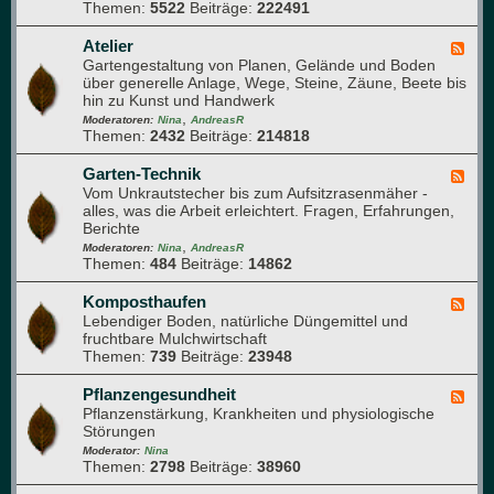
o
r
Themen:
5522
Beiträge:
222491
-
m
m
Q
a
e
u
Atelier
F
p
h
e
Gartengestaltung von Planen, Gelände und Boden
e
f
r
r
über generelle Anlage, Wege, Steine, Zäune, Beete bis
e
l
u
d
hin zu Kunst und Handwerk
d
a
n
u
,
-
Moderatoren:
Nina
AndreasR
n
g
r
Themen:
2432
Beiträge:
214818
A
z
c
t
e
h
e
Garten-Technik
F
n
d
l
Vom Unkrautstecher bis zum Aufsitzrasenmäher -
e
e
i
alles, was die Arbeit erleichtert. Fragen, Erfahrungen,
e
n
e
Berichte
d
G
r
,
-
Moderatoren:
Nina
AndreasR
a
Themen:
484
Beiträge:
14862
G
r
a
t
r
Komposthaufen
F
e
t
Lebendiger Boden, natürliche Düngemittel und
e
n
e
fruchtbare Mulchwirtschaft
e
n
Themen:
739
Beiträge:
23948
d
-
-
T
K
Pflanzengesundheit
F
e
o
Pflanzenstärkung, Krankheiten und physiologische
e
c
m
Störungen
e
h
p
d
Moderator:
Nina
n
o
Themen:
2798
Beiträge:
38960
-
i
s
P
k