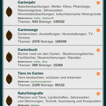
t
f
Gartenjahr
F
h
l
Naturbeobachtungen, Wetter, Klima, Phänologie,
e
a
a
Naturereignisse, Jahreszeiten,
e
u
n
Himmelsbeobachtungen, kulturhistorische Hintergründe
d
f
z
,
-
Moderatoren:
kolbe
AndreasR
e
e
Themen:
543
Beiträge:
149332
G
n
n
a
g
r
Gartenwege
F
e
t
Gartenreisen, Ausstellungen, Veranstaltungen, TV-
e
s
e
Termine
e
u
n
Themen:
2476
Beiträge:
106548
d
n
j
-
d
a
G
Gartenbuch
F
h
h
a
Bücher rund um den Garten - Bestimmungsbücher,
e
e
r
r
Fachbücher, Neuerscheinungen, Klassiker ...
e
i
t
,
d
Moderatoren:
kolbe
Nina
t
e
Themen:
580
Beiträge:
15368
-
n
G
w
a
Tiere im Garten
F
e
r
Tiere beobachten, schützen und erkennen
e
g
t
e
Moderator:
partisanengärtner
e
e
Themen:
2109
Beiträge:
85122
d
n
-
b
T
Naturfotografie
F
u
i
Pflanzen und Tiere, Landschaften, Jahreszeiten
e
c
e
und Stimmungen, Technik, Ausrüstung und Komposition
e
h
r
d
Moderator:
thomas