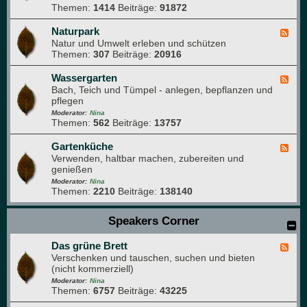
e
Themen:
1414
Beiträge:
91872
-
i
N
m
a
Naturpark
F
G
t
Natur und Umwelt erleben und schützen
e
a
u
Themen:
307
Beiträge:
20916
e
r
r
d
t
f
-
Wassergarten
F
e
o
N
Bach, Teich und Tümpel - anlegen, bepflanzen und
e
n
t
a
pflegen
e
o
t
d
Moderator:
Nina
g
u
Themen:
562
Beiträge:
13757
-
r
r
W
a
p
a
Gartenküche
F
f
a
s
Verwenden, haltbar machen, zubereiten und
e
i
r
s
genießen
e
e
k
e
d
Moderator:
Nina
r
Themen:
2210
Beiträge:
138140
-
g
G
a
a
Speakers Corner
r
r
t
t
e
Das grüne Brett
e
F
n
n
Verschenken und tauschen, suchen und bieten
e
k
(nicht kommerziell)
e
ü
d
Moderator:
Nina
c
Themen:
6757
Beiträge:
43225
-
h
D