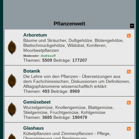
e
d
e
r
)
Pflanzenwelt
Arboretum
F
Bäume und Sträucher, Duftgehölze, Blütengehölze,
e
Blattschmuckgehölze, Wildobst, Koniferen,
e
Moorbeetpflanzen
d
-
Moderator:
AndreasR
Themen:
5509
Beiträge:
177207
A
r
b
Botanik
F
o
Die Lehre von den Pflanzen - Übersetzungen aus
e
r
dem Fachchinesischen, Diskussionen um Definitionen,
e
e
Alltagsphänomene wissenschaftlich erklärt
d
t
Themen:
493
Beiträge:
8969
-
u
B
m
o
Gemüsebeet
F
t
Wurzelgemüse, Knollengemüse, Blattgemüse,
e
a
Stielgemüse, Fruchtgemüse, Kohlgemüse
e
n
Themen:
3685
Beiträge:
190479
d
i
-
k
G
Glashaus
F
e
Kübelpflanzen und Zimmerpflanzen - Pflege,
e
m
Überwinterung und Bestimmung
e