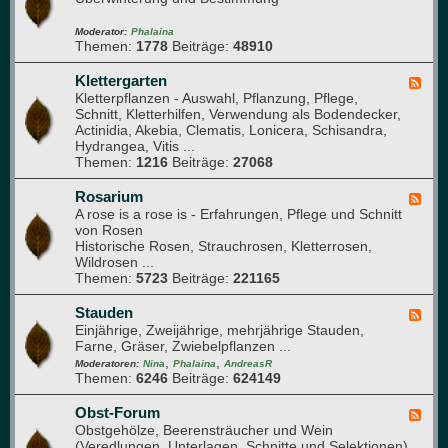
ü
d
s
-
Moderator:
Phalaina
e
Themen:
1778
Beiträge:
48910
G
b
l
e
a
Klettergarten
F
e
s
Kletterpflanzen - Auswahl, Pflanzung, Pflege,
e
t
h
Schnitt, Kletterhilfen, Verwendung als Bodendecker,
e
a
Actinidia, Akebia, Clematis, Lonicera, Schisandra,
d
u
Hydrangea, Vitis ...
-
s
Themen:
1216
Beiträge:
27068
K
l
e
Rosarium
F
t
A rose is a rose is - Erfahrungen, Pflege und Schnitt
e
t
von Rosen
e
e
Historische Rosen, Strauchrosen, Kletterrosen,
d
r
Wildrosen ...
-
g
Themen:
5723
Beiträge:
221165
R
a
o
r
s
Stauden
F
t
a
Einjährige, Zweijährige, mehrjährige Stauden,
e
e
r
Farne, Gräser, Zwiebelpflanzen ...
e
n
i
,
,
d
Moderatoren:
Nina
Phalaina
AndreasR
u
Themen:
6246
Beiträge:
624149
-
m
S
t
Obst-Forum
F
a
Obstgehölze, Beerensträucher und Wein
e
u
(Veredlungen, Unterlagen, Schnitte und Selektionen)
e