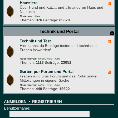
e
a
Haustiere
F
s
Über Hund und Katz... und alle anderen Haus und
e
g
Nutztiere
e
r
d
Moderator:
Nina
ü
Themen:
376
Beiträge:
89820
-
n
H
e
a
Technik und Portal
B
u
r
s
e
Technik und Test
t
F
t
i
Hier kannst du Beiträge testen und technische
e
t
e
Fragen loswerden!
e
r
d
e
,
,
-
Moderatoren:
kolbe
msu
Nina
Themen:
1113
Beiträge:
23052
T
e
c
Garten-pur Forum und Portal
F
h
Fragen rund ums Forum und das Portal sowie
e
n
Mitteilungen in eigener Sache
e
i
,
,
d
Moderatoren:
kolbe
msu
Nina
k
Themen:
449
Beiträge:
19622
-
u
G
n
a
d
r
ANMELDEN
•
REGISTRIEREN
T
t
Benutzername:
e
e
s
n
t