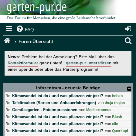
FAQ
S
Foren-Übersicht
u
News:
Problem bei der Anmeldung? Bitte Mail über das
c
Kontaktformular
ganz unten! |
garten-pur unterstützen
mit
einer Spende oder über das Partnerprogramm!
h
e
Infozentrum - neueste Beiträge
Klimawandel ist da / und was pflanzen wir jetzt?
Re:
von
hobab
Tafeltrauben (Sorten und Anbauerfahrungen)
Re:
von
thuja thujon
Gemüsegarten - Fotoimpressionen
Re:
von
Mediterraneus
Klimawandel ist da / und was pflanzen wir jetzt?
Re:
von
Blush
Klimawandel ist da / und was pflanzen wir jetzt?
Re:
von
oile
Klimawandel ist da / und was pflanzen wir jetzt?
Re:
von
Querkopf