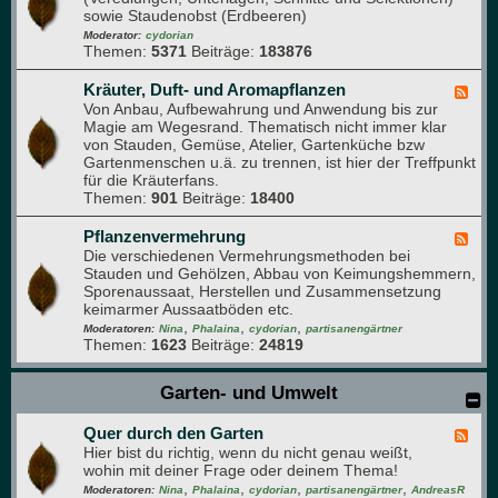
d
sowie Staudenobst (Erdbeeren)
d
e
-
Moderator:
cydorian
n
Themen:
5371
Beiträge:
183876
O
b
s
Kräuter, Duft- und Aromapflanzen
F
t
Von Anbau, Aufbewahrung und Anwendung bis zur
e
-
Magie am Wegesrand. Thematisch nicht immer klar
e
F
von Stauden, Gemüse, Atelier, Gartenküche bzw
d
o
Gartenmenschen u.ä. zu trennen, ist hier der Treffpunkt
-
r
für die Kräuterfans.
K
u
Themen:
901
Beiträge:
18400
r
m
ä
u
Pflanzenvermehrung
F
t
Die verschiedenen Vermehrungsmethoden bei
e
e
Stauden und Gehölzen, Abbau von Keimungshemmern,
e
r
Sporenaussaat, Herstellen und Zusammensetzung
d
,
keimarmer Aussaatböden etc.
-
D
,
,
,
P
Moderatoren:
Nina
Phalaina
cydorian
partisanengärtner
u
Themen:
1623
Beiträge:
24819
f
f
l
t
a
Garten- und Umwelt
-
n
u
z
n
Quer durch den Garten
e
F
d
n
Hier bist du richtig, wenn du nicht genau weißt,
e
A
v
wohin mit deiner Frage oder deinem Thema!
e
r
e
,
,
,
,
d
Moderatoren:
Nina
Phalaina
cydorian
partisanengärtner
AndreasR