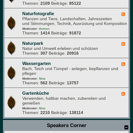
e
e
Themen:
2109
Beiträge:
85122
d
n
-
b
T
Naturfotografie
F
u
i
Pflanzen und Tiere, Landschaften, Jahreszeiten
e
c
e
und Stimmungen, Technik, Ausrüstung und Komposition
e
h
r
d
Moderator:
thomas
e
Themen:
1414
Beiträge:
91872
-
i
N
m
a
Naturpark
F
G
t
Natur und Umwelt erleben und schützen
e
a
u
Themen:
307
Beiträge:
20916
e
r
r
d
t
f
-
Wassergarten
F
e
o
N
Bach, Teich und Tümpel - anlegen, bepflanzen und
e
n
t
a
pflegen
e
o
t
d
Moderator:
Nina
g
u
Themen:
562
Beiträge:
13757
-
r
r
W
a
p
a
Gartenküche
F
f
a
s
Verwenden, haltbar machen, zubereiten und
e
i
r
s
genießen
e
e
k
e
d
Moderator:
Nina
r
Themen:
2210
Beiträge:
138114
-
g
G
a
a
Speakers Corner
r
r
t
t