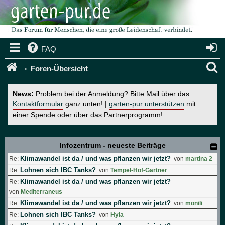
FAQ
S
Foren-Übersicht
u
News:
Problem bei der Anmeldung? Bitte Mail über das
c
Kontaktformular
ganz unten! |
garten-pur unterstützen
mit
einer Spende oder über das Partnerprogramm!
h
e
Infozentrum - neueste Beiträge
Klimawandel ist da / und was pflanzen wir jetzt?
Re:
von
martina 2
Lohnen sich IBC Tanks?
Re:
von
Tempel-Hof-Gärtner
Klimawandel ist da / und was pflanzen wir jetzt?
Re:
von
Mediterraneus
Klimawandel ist da / und was pflanzen wir jetzt?
Re:
von
monili
Lohnen sich IBC Tanks?
Re:
von
Hyla