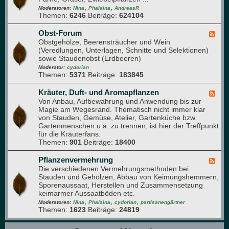
n
i
,
,
d
Moderatoren:
Nina
Phalaina
AndreasR
u
Themen:
6246
Beiträge:
624104
-
m
S
t
Obst-Forum
F
a
Obstgehölze, Beerensträucher und Wein
e
u
(Veredlungen, Unterlagen, Schnitte und Selektionen)
e
d
sowie Staudenobst (Erdbeeren)
d
e
-
Moderator:
cydorian
n
Themen:
5371
Beiträge:
183845
O
b
s
Kräuter, Duft- und Aromapflanzen
F
t
Von Anbau, Aufbewahrung und Anwendung bis zur
e
-
Magie am Wegesrand. Thematisch nicht immer klar
e
F
von Stauden, Gemüse, Atelier, Gartenküche bzw
d
o
Gartenmenschen u.ä. zu trennen, ist hier der Treffpunkt
-
r
für die Kräuterfans.
K
u
Themen:
901
Beiträge:
18400
r
m
ä
u
Pflanzenvermehrung
F
t
Die verschiedenen Vermehrungsmethoden bei
e
e
Stauden und Gehölzen, Abbau von Keimungshemmern,
e
r
Sporenaussaat, Herstellen und Zusammensetzung
d
,
keimarmer Aussaatböden etc.
-
D
,
,
,
P
Moderatoren:
Nina
Phalaina
cydorian
partisanengärtner
u
Themen:
1623
Beiträge:
24819
f
f
l
t
a