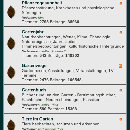
T
K
Pflanzengesundheit
F
e
o
Pflanzenstärkung, Krankheiten und physiologische
e
c
m
Störungen
e
h
p
d
Moderator:
Nina
n
o
Themen:
2798
Beiträge:
38960
-
i
s
P
k
t
f
Gartenjahr
F
h
l
Naturbeobachtungen, Wetter, Klima, Phänologie,
e
a
a
Naturereignisse, Jahreszeiten,
e
u
n
Himmelsbeobachtungen, kulturhistorische Hintergründe
d
f
z
,
-
Moderatoren:
kolbe
AndreasR
e
e
Themen:
543
Beiträge:
149302
G
n
n
a
g
r
Gartenwege
F
e
t
Gartenreisen, Ausstellungen, Veranstaltungen, TV-
e
s
e
Termine
e
u
n
Themen:
2476
Beiträge:
106548
d
n
j
-
d
a
G
Gartenbuch
F
h
h
a
Bücher rund um den Garten - Bestimmungsbücher,
e
e
r
r
Fachbücher, Neuerscheinungen, Klassiker ...
e
i
t
,
d
Moderatoren:
kolbe
Nina
t
e
Themen:
580
Beiträge:
15368
-
n
G
w
a
Tiere im Garten
F
e
r
Tiere beobachten, schützen und erkennen
e
g
t
e
Moderator:
partisanengärtner