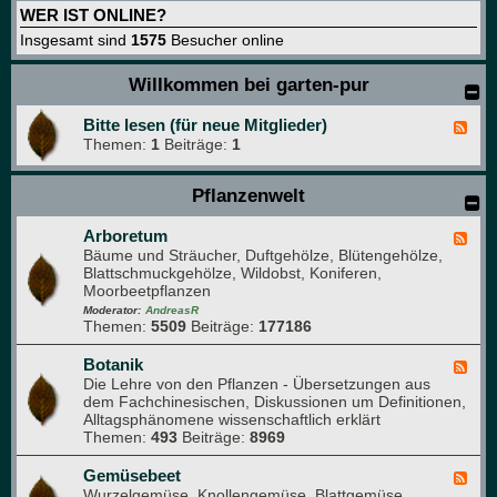
WER IST ONLINE?
Insgesamt sind
1575
Besucher online
Willkommen bei garten-pur
Bitte lesen (für neue Mitglieder)
F
Themen:
1
Beiträge:
1
e
e
d
Pflanzenwelt
-
B
i
Arboretum
F
t
Bäume und Sträucher, Duftgehölze, Blütengehölze,
e
t
Blattschmuckgehölze, Wildobst, Koniferen,
e
e
Moorbeetpflanzen
d
l
-
Moderator:
AndreasR
e
Themen:
5509
Beiträge:
177186
A
s
r
e
b
Botanik
F
n
o
Die Lehre von den Pflanzen - Übersetzungen aus
e
(
r
dem Fachchinesischen, Diskussionen um Definitionen,
e
f
e
Alltagsphänomene wissenschaftlich erklärt
d
ü
t
Themen:
493
Beiträge:
8969
-
r
u
B
n
m
o
Gemüsebeet
F
e
t
Wurzelgemüse, Knollengemüse, Blattgemüse,
e