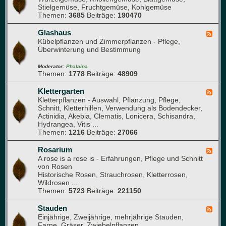
u
a
Stielgemüse, Fruchtgemüse, Kohlgemüse
e
e
n
Themen:
3685
Beiträge:
190470
d
M
i
-
i
k
G
Glashaus
t
F
e
Kübelpflanzen und Zimmerpflanzen - Pflege,
g
e
m
Überwinterung und Bestimmung
l
e
ü
i
d
s
e
-
Moderator:
Phalaina
e
Themen:
1778
Beiträge:
48909
d
G
b
e
l
e
r
a
Klettergarten
F
e
)
s
Kletterpflanzen - Auswahl, Pflanzung, Pflege,
e
t
h
Schnitt, Kletterhilfen, Verwendung als Bodendecker,
e
a
Actinidia, Akebia, Clematis, Lonicera, Schisandra,
d
u
Hydrangea, Vitis ...
-
s
Themen:
1216
Beiträge:
27066
K
l
e
Rosarium
F
t
A rose is a rose is - Erfahrungen, Pflege und Schnitt
e
t
von Rosen
e
e
Historische Rosen, Strauchrosen, Kletterrosen,
d
r
Wildrosen ...
-
g
Themen:
5723
Beiträge:
221150
R
a
o
r
s
Stauden
F
t
a
Einjährige, Zweijährige, mehrjährige Stauden,
e
e
r
Farne, Gräser, Zwiebelpflanzen ...
e