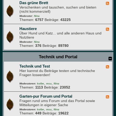
e
Das grüne Brett
e
F
n
n
Verschenken und tauschen, suchen und bieten
e
k
(nicht kommerziell)
e
ü
d
Moderator:
Nina
c
Themen:
6757
Beiträge:
43225
-
h
D
e
a
Haustiere
F
s
Über Hund und Katz... und alle anderen Haus und
e
g
Nutztiere
e
r
d
Moderator:
Nina
ü
Themen:
376
Beiträge:
89780
-
n
H
e
a
Technik und Portal
B
u
r
s
e
Technik und Test
t
F
t
i
Hier kannst du Beiträge testen und technische
e
t
e
Fragen loswerden!
e
r
d
e
,
,
-
Moderatoren:
kolbe
msu
Nina
Themen:
1113
Beiträge:
23052
T
e
c
Garten-pur Forum und Portal
F
h
Fragen rund ums Forum und das Portal sowie
e
n
Mitteilungen in eigener Sache
e
i
,
,
d
Moderatoren:
kolbe
msu
Nina
k
Themen:
449
Beiträge:
19622
-