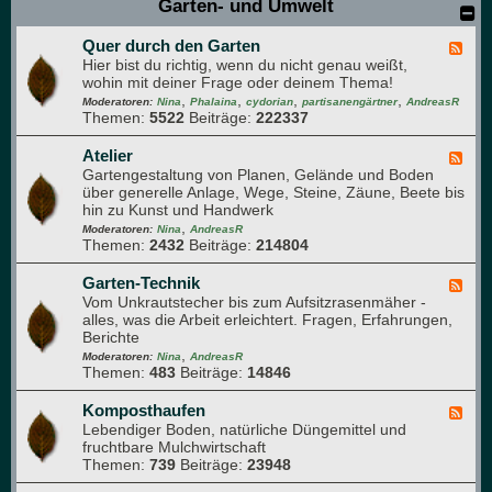
Garten- und Umwelt
-
n
u
z
n
Quer durch den Garten
e
F
d
n
Hier bist du richtig, wenn du nicht genau weißt,
e
A
v
wohin mit deiner Frage oder deinem Thema!
e
r
e
,
,
,
,
d
Moderatoren:
Nina
Phalaina
cydorian
partisanengärtner
AndreasR
o
r
Themen:
5522
Beiträge:
222337
-
m
m
Q
a
e
u
Atelier
F
p
h
e
Gartengestaltung von Planen, Gelände und Boden
e
f
r
r
über generelle Anlage, Wege, Steine, Zäune, Beete bis
e
l
u
d
hin zu Kunst und Handwerk
d
a
n
u
,
-
Moderatoren:
Nina
AndreasR
n
g
r
Themen:
2432
Beiträge:
214804
A
z
c
t
e
h
e
Garten-Technik
F
n
d
l
Vom Unkrautstecher bis zum Aufsitzrasenmäher -
e
e
i
alles, was die Arbeit erleichtert. Fragen, Erfahrungen,
e
n
e
Berichte
d
G
r
,
-
Moderatoren:
Nina
AndreasR
a
Themen:
483
Beiträge:
14846
G
r
a
t
r
Komposthaufen
F
e
t
Lebendiger Boden, natürliche Düngemittel und
e
n
e
fruchtbare Mulchwirtschaft
e
n
Themen:
739
Beiträge:
23948
d
-
-