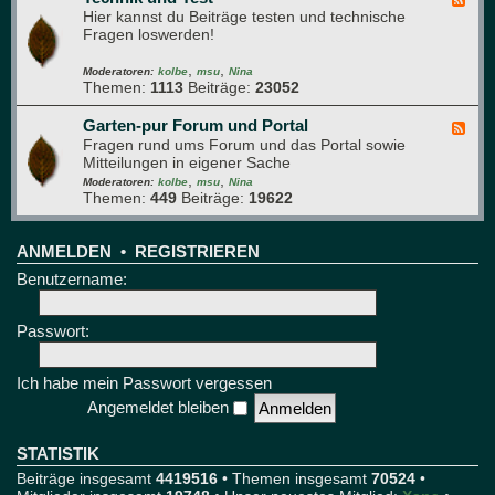
t
i
Hier kannst du Beiträge testen und technische
e
t
e
Fragen loswerden!
e
r
d
e
,
,
-
Moderatoren:
kolbe
msu
Nina
Themen:
1113
Beiträge:
23052
T
e
c
Garten-pur Forum und Portal
F
h
Fragen rund ums Forum und das Portal sowie
e
n
Mitteilungen in eigener Sache
e
i
,
,
d
Moderatoren:
kolbe
msu
Nina
k
Themen:
449
Beiträge:
19622
-
u
G
n
a
d
r
ANMELDEN
•
REGISTRIEREN
T
t
Benutzername:
e
e
s
n
t
-
Passwort:
p
u
r
Ich habe mein Passwort vergessen
F
Angemeldet bleiben
o
r
u
STATISTIK
m
Beiträge insgesamt
4419516
• Themen insgesamt
70524
•
u