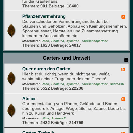
r
für die Kräuterfans.
K
u
Themen:
901
Beiträge:
18400
r
m
ä
u
Pflanzenvermehrung
F
t
Die verschiedenen Vermehrungsmethoden bei
e
e
Stauden und Gehölzen, Abbau von Keimungshemmern,
e
r
Sporenaussaat, Herstellen und Zusammensetzung
d
,
keimarmer Aussaatböden etc.
-
D
,
,
,
P
Moderatoren:
Nina
Phalaina
cydorian
partisanengärtner
u
Themen:
1623
Beiträge:
24817
f
f
l
t
a
Garten- und Umwelt
-
n
u
z
n
Quer durch den Garten
e
F
d
n
Hier bist du richtig, wenn du nicht genau weißt,
e
A
v
wohin mit deiner Frage oder deinem Thema!
e
r
e
,
,
,
,
d
Moderatoren:
Nina
Phalaina
cydorian
partisanengärtner
AndreasR
o
r
Themen:
5522
Beiträge:
222238
-
m
m
Q
a
e
u
Atelier
F
p
h
e
Gartengestaltung von Planen, Gelände und Boden
e
f
r
r
über generelle Anlage, Wege, Steine, Zäune, Beete bis
e
l
u
d
hin zu Kunst und Handwerk
d
a
n
u
,
-
Moderatoren:
Nina
AndreasR
n
g
r
Themen:
2432
Beiträge:
214799
A
z
c
t
e
h
e
Garten-Technik