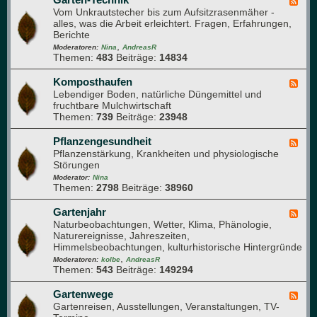
F
n
d
l
Vom Unkrautstecher bis zum Aufsitzrasenmäher -
e
e
i
alles, was die Arbeit erleichtert. Fragen, Erfahrungen,
e
n
e
Berichte
d
G
r
,
-
Moderatoren:
Nina
AndreasR
a
Themen:
483
Beiträge:
14834
G
r
a
t
r
Komposthaufen
F
e
t
Lebendiger Boden, natürliche Düngemittel und
e
n
e
fruchtbare Mulchwirtschaft
e
n
Themen:
739
Beiträge:
23948
d
-
-
T
K
Pflanzengesundheit
F
e
o
Pflanzenstärkung, Krankheiten und physiologische
e
c
m
Störungen
e
h
p
d
Moderator:
Nina
n
o
Themen:
2798
Beiträge:
38960
-
i
s
P
k
t
f
Gartenjahr
F
h
l
Naturbeobachtungen, Wetter, Klima, Phänologie,
e
a
a
Naturereignisse, Jahreszeiten,
e
u
n
Himmelsbeobachtungen, kulturhistorische Hintergründe
d
f
z
,
-
Moderatoren:
kolbe
AndreasR
e
e
Themen:
543
Beiträge:
149294
G
n
n
a
g
r
Gartenwege
F
e
t
Gartenreisen, Ausstellungen, Veranstaltungen, TV-
e
s
e