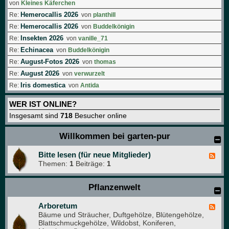
von
Kleines Käferchen
Hemerocallis 2026
Re:
von
planthill
Hemerocallis 2026
Re:
von
Buddelkönigin
Insekten 2026
Re:
von
vanille_71
Echinacea
Re:
von
Buddelkönigin
August-Fotos 2026
Re:
von
thomas
August 2026
Re:
von
verwurzelt
Iris domestica
Re:
von
Antida
WER IST ONLINE?
Insgesamt sind
718
Besucher online
Willkommen bei garten-pur
Bitte lesen (für neue Mitglieder)
F
Themen:
1
Beiträge:
1
e
e
d
Pflanzenwelt
-
B
i
Arboretum
F
t
Bäume und Sträucher, Duftgehölze, Blütengehölze,
e
t
Blattschmuckgehölze, Wildobst, Koniferen,
e