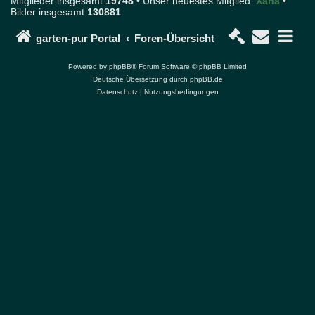
Mitglieder insgesamt
19748
• Unser neuestes Mitglied:
Xana
•
n
Bilder insgesamt
130881
d
P
o
garten-pur Portal
Foren-Übersicht
r
t
Powered by
phpBB
® Forum Software © phpBB Limited
a
Deutsche Übersetzung durch
phpBB.de
l
Datenschutz
|
Nutzungsbedingungen