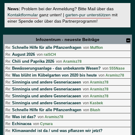
News:
Problem bei der Anmeldung? Bitte Mail über das
Kontaktformular
ganz unten! |
garten-pur unterstützen
mit
einer Spende oder über das Partnerprogramm!
Infozentrum - neueste Beiträge
Schnelle Hilfe für alle Pflanzenfragen
Re:
von
Mufflon
August 2026
Re:
von
raiSCH
Chili und Paprika 2026
Re:
von
Aramisz78
Bewässerungsanlage - das unbekannte Wesen?
Re:
von
555Nase
Was blüht im Kübelgarten von 2020 bis heute
Re:
von
Aramisz78
Sinningia und andere Gesneriacaeen
Re:
von
Aramisz78
Sinningia und andere Gesneriacaeen
Re:
von
Aramisz78
Sinningia und andere Gesneriacaeen
Re:
von
Aramisz78
Sinningia und andere Gesneriacaeen
Re:
von
Kasbek
Schnelle Hilfe für alle Pflanzenfragen
Re:
von
Blush
Was ist das?
Re:
von
Aramisz78
Echinacea
Re:
von
Cynara
Klimawandel ist da / und was pflanzen wir jetzt?
Re: