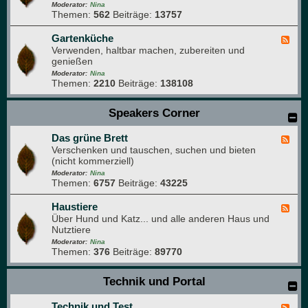
t
d
Moderator:
Nina
g
u
Themen:
562
Beiträge:
13757
-
r
r
W
a
p
a
Gartenküche
F
f
a
s
Verwenden, haltbar machen, zubereiten und
e
i
r
s
genießen
e
e
k
e
d
Moderator:
Nina
r
Themen:
2210
Beiträge:
138108
-
g
G
a
a
Speakers Corner
r
r
t
t
e
Das grüne Brett
e
F
n
n
Verschenken und tauschen, suchen und bieten
e
k
(nicht kommerziell)
e
ü
d
Moderator:
Nina
c
Themen:
6757
Beiträge:
43225
-
h
D
e
a
Haustiere
F
s
Über Hund und Katz... und alle anderen Haus und
e
g
Nutztiere
e
r
d
Moderator:
Nina
ü
Themen:
376
Beiträge:
89770
-
n
H
e
a
Technik und Portal
B
u
r
s
e
Technik und Test
t
F