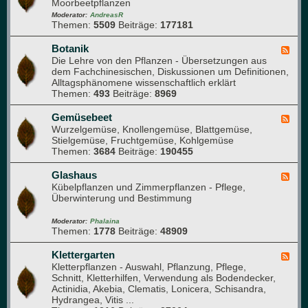
e
Moorbeetpflanzen
d
l
-
Moderator:
AndreasR
e
Themen:
5509
Beiträge:
177181
A
s
r
e
b
Botanik
F
n
o
Die Lehre von den Pflanzen - Übersetzungen aus
e
(
r
dem Fachchinesischen, Diskussionen um Definitionen,
e
f
e
Alltagsphänomene wissenschaftlich erklärt
d
ü
t
Themen:
493
Beiträge:
8969
-
r
u
B
n
m
o
Gemüsebeet
F
e
t
Wurzelgemüse, Knollengemüse, Blattgemüse,
e
u
a
Stielgemüse, Fruchtgemüse, Kohlgemüse
e
e
n
Themen:
3684
Beiträge:
190455
d
M
i
-
i
k
G
Glashaus
t
F
e
Kübelpflanzen und Zimmerpflanzen - Pflege,
g
e
m
Überwinterung und Bestimmung
l
e
ü
i
d
s
e
-
Moderator:
Phalaina
e
Themen:
1778
Beiträge:
48909
d
G
b
e
l
e
r
a
Klettergarten
F
e
)
s
Kletterpflanzen - Auswahl, Pflanzung, Pflege,
e
t
h
Schnitt, Kletterhilfen, Verwendung als Bodendecker,
e
a
Actinidia, Akebia, Clematis, Lonicera, Schisandra,
d
u
Hydrangea, Vitis ...
-