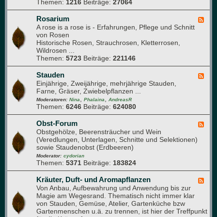
s
Themen:
1216
Beiträge:
27064
K
l
e
Rosarium
F
t
A rose is a rose is - Erfahrungen, Pflege und Schnitt
e
t
von Rosen
e
e
Historische Rosen, Strauchrosen, Kletterrosen,
d
r
Wildrosen ...
-
g
Themen:
5723
Beiträge:
221146
R
a
o
r
s
Stauden
F
t
a
Einjährige, Zweijährige, mehrjährige Stauden,
e
e
r
Farne, Gräser, Zwiebelpflanzen ...
e
n
i
,
,
d
Moderatoren:
Nina
Phalaina
AndreasR
u
Themen:
6246
Beiträge:
624080
-
m
S
t
Obst-Forum
F
a
Obstgehölze, Beerensträucher und Wein
e
u
(Veredlungen, Unterlagen, Schnitte und Selektionen)
e
d
sowie Staudenobst (Erdbeeren)
d
e
-
Moderator:
cydorian
n
Themen:
5371
Beiträge:
183824
O
b
s
Kräuter, Duft- und Aromapflanzen
F
t
Von Anbau, Aufbewahrung und Anwendung bis zur
e
-
Magie am Wegesrand. Thematisch nicht immer klar
e
F
von Stauden, Gemüse, Atelier, Gartenküche bzw
d
o
Gartenmenschen u.ä. zu trennen, ist hier der Treffpunkt
-