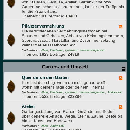
F
von Stauden, Gemüse, Atelier, Gartenküche bzw
d
o
Gartenmenschen u.ä. zu trennen, ist hier der Treffpunkt
-
r
für die Kräuterfans.
K
u
Themen:
901
Beiträge:
18400
r
m
ä
u
Pflanzenvermehrung
F
t
Die verschiedenen Vermehrungsmethoden bei
e
e
Stauden und Gehölzen, Abbau von Keimungshemmern,
e
r
Sporenaussaat, Herstellen und Zusammensetzung
d
,
keimarmer Aussaatböden etc.
-
D
,
,
,
P
Moderatoren:
Nina
Phalaina
cydorian
partisanengärtner
u
Themen:
1623
Beiträge:
24819
f
f
l
t
a
Garten- und Umwelt
-
n
u
z
n
Quer durch den Garten
e
F
d
n
Hier bist du richtig, wenn du nicht genau weißt,
e
A
v
wohin mit deiner Frage oder deinem Thema!
e
r
e
,
,
,
,
d
Moderatoren:
Nina
Phalaina
cydorian
partisanengärtner
AndreasR
o
r
Themen:
5522
Beiträge:
222294
-
m
m
Q
a
e
u
Atelier
F
p
h
e
Gartengestaltung von Planen, Gelände und Boden
e
f
r
r
über generelle Anlage, Wege, Steine, Zäune, Beete bis
e
l
u
d
hin zu Kunst und Handwerk
d
a
n
u
,
-
Moderatoren:
Nina
AndreasR
n
g
r