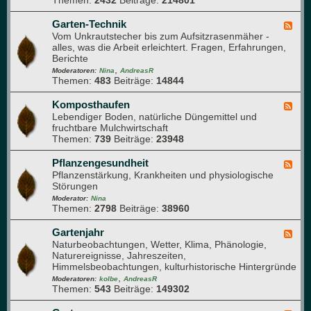
Themen:
2432
Beiträge:
214801
A
z
c
t
e
h
e
Garten-Technik
F
n
d
l
Vom Unkrautstecher bis zum Aufsitzrasenmäher -
e
e
i
alles, was die Arbeit erleichtert. Fragen, Erfahrungen,
e
n
e
Berichte
d
G
r
,
-
Moderatoren:
Nina
AndreasR
a
Themen:
483
Beiträge:
14844
G
r
a
t
r
Komposthaufen
F
e
t
Lebendiger Boden, natürliche Düngemittel und
e
n
e
fruchtbare Mulchwirtschaft
e
n
Themen:
739
Beiträge:
23948
d
-
-
T
K
Pflanzengesundheit
F
e
o
Pflanzenstärkung, Krankheiten und physiologische
e
c
m
Störungen
e
h
p
d
Moderator:
Nina
n
o
Themen:
2798
Beiträge:
38960
-
i
s
P
k
t
f
Gartenjahr
F
h
l
Naturbeobachtungen, Wetter, Klima, Phänologie,
e
a
a
Naturereignisse, Jahreszeiten,
e
u
n
Himmelsbeobachtungen, kulturhistorische Hintergründe
d
f
z
,
-
Moderatoren:
kolbe
AndreasR
e
e
Themen:
543
Beiträge:
149302
G
n
n
a
g