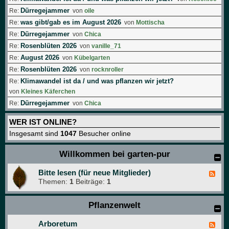
Dürregejammer
Re:
von
oile
was gibt/gab es im August 2026
Re:
von
Mottischa
Dürregejammer
Re:
von
Chica
Rosenblüten 2026
Re:
von
vanille_71
August 2026
Re:
von
Kübelgarten
Rosenblüten 2026
Re:
von
rocknroller
Klimawandel ist da / und was pflanzen wir jetzt?
Re:
von
Kleines Käferchen
Dürregejammer
Re:
von
Chica
WER IST ONLINE?
Insgesamt sind
1047
Besucher online
Willkommen bei garten-pur
Bitte lesen (für neue Mitglieder)
F
Themen:
1
Beiträge:
1
e
e
d
Pflanzenwelt
-
B
i
Arboretum
F