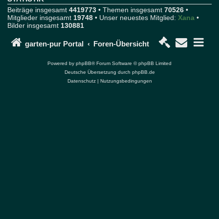
m
Beiträge insgesamt
4419773
• Themen insgesamt
70526
•
u
Mitglieder insgesamt
19748
• Unser neuestes Mitglied:
Xana
•
n
Bilder insgesamt
130881
d
P
o
garten-pur Portal
Foren-Übersicht
r
t
Powered by
phpBB
® Forum Software © phpBB Limited
a
Deutsche Übersetzung durch
phpBB.de
l
Datenschutz
|
Nutzungsbedingungen