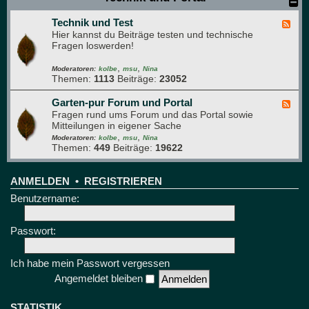
u
r
s
e
Technik und Test
t
F
t
i
Hier kannst du Beiträge testen und technische
e
t
e
Fragen loswerden!
e
r
d
e
,
,
-
Moderatoren:
kolbe
msu
Nina
Themen:
1113
Beiträge:
23052
T
e
c
Garten-pur Forum und Portal
F
h
Fragen rund ums Forum und das Portal sowie
e
n
Mitteilungen in eigener Sache
e
i
,
,
d
Moderatoren:
kolbe
msu
Nina
k
Themen:
449
Beiträge:
19622
-
u
G
n
a
d
r
ANMELDEN
•
REGISTRIEREN
T
t
Benutzername:
e
e
s
n
t
-
Passwort:
p
u
r
Ich habe mein Passwort vergessen
F
Angemeldet bleiben
o
r
u
STATISTIK