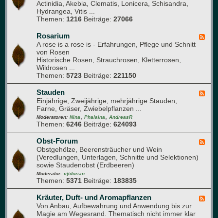
a
Actinidia, Akebia, Clematis, Lonicera, Schisandra,
d
u
Hydrangea, Vitis ...
-
s
Themen:
1216
Beiträge:
27066
K
l
e
Rosarium
F
t
A rose is a rose is - Erfahrungen, Pflege und Schnitt
e
t
von Rosen
e
e
Historische Rosen, Strauchrosen, Kletterrosen,
d
r
Wildrosen ...
-
g
Themen:
5723
Beiträge:
221150
R
a
o
r
s
Stauden
F
t
a
Einjährige, Zweijährige, mehrjährige Stauden,
e
e
r
Farne, Gräser, Zwiebelpflanzen ...
e
n
i
,
,
d
Moderatoren:
Nina
Phalaina
AndreasR
u
Themen:
6246
Beiträge:
624093
-
m
S
t
Obst-Forum
F
a
Obstgehölze, Beerensträucher und Wein
e
u
(Veredlungen, Unterlagen, Schnitte und Selektionen)
e
d
sowie Staudenobst (Erdbeeren)
d
e
-
Moderator:
cydorian
n
Themen:
5371
Beiträge:
183835
O
b
s
Kräuter, Duft- und Aromapflanzen
F
t
Von Anbau, Aufbewahrung und Anwendung bis zur
e
-
Magie am Wegesrand. Thematisch nicht immer klar
e