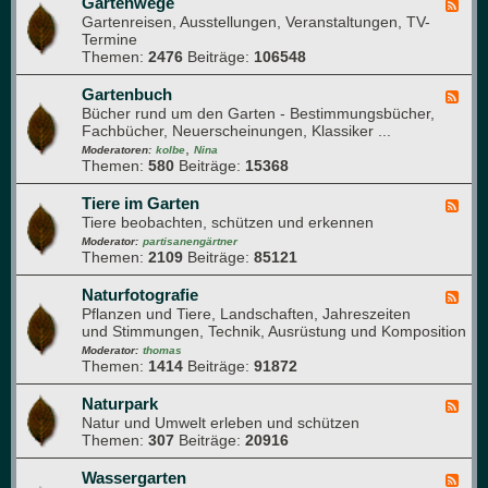
r
Gartenwege
F
e
t
Gartenreisen, Ausstellungen, Veranstaltungen, TV-
e
s
e
Termine
e
u
n
Themen:
2476
Beiträge:
106548
d
n
j
-
d
a
G
Gartenbuch
F
h
h
a
Bücher rund um den Garten - Bestimmungsbücher,
e
e
r
r
Fachbücher, Neuerscheinungen, Klassiker ...
e
i
t
,
d
Moderatoren:
kolbe
Nina
t
e
Themen:
580
Beiträge:
15368
-
n
G
w
a
Tiere im Garten
F
e
r
Tiere beobachten, schützen und erkennen
e
g
t
e
Moderator:
partisanengärtner
e
e
Themen:
2109
Beiträge:
85121
d
n
-
b
T
Naturfotografie
F
u
i
Pflanzen und Tiere, Landschaften, Jahreszeiten
e
c
e
und Stimmungen, Technik, Ausrüstung und Komposition
e
h
r
d
Moderator:
thomas
e
Themen:
1414
Beiträge:
91872
-
i
N
m
a
Naturpark
F
G
t
Natur und Umwelt erleben und schützen
e
a
u
Themen:
307
Beiträge:
20916
e
r
r
d
t
f
-
Wassergarten
F
e