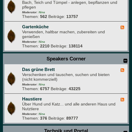
o
N
Bach, Teich und Tümpel - anlegen, bepflanzen und
e
n
t
a
pflegen
e
o
t
d
Moderator:
Nina
g
u
Themen:
562
Beiträge:
13757
-
r
r
W
a
p
a
Gartenküche
F
f
a
s
Verwenden, haltbar machen, zubereiten und
e
i
r
s
genießen
e
e
k
e
d
Moderator:
Nina
r
Themen:
2210
Beiträge:
138114
-
g
G
a
a
Speakers Corner
r
r
t
t
e
Das grüne Brett
e
F
n
n
Verschenken und tauschen, suchen und bieten
e
k
(nicht kommerziell)
e
ü
d
Moderator:
Nina
c
Themen:
6757
Beiträge:
43225
-
h
D
e
a
Haustiere
F
s
Über Hund und Katz... und alle anderen Haus und
e
g
Nutztiere
e
r
d
Moderator:
Nina
ü
Themen:
376
Beiträge:
89777
-
n
H
e
a
Technik und Portal
B