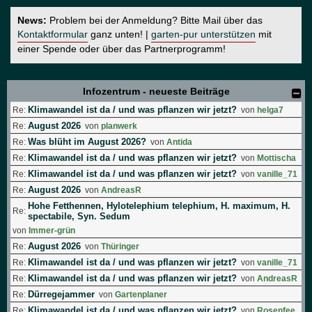
News:
Problem bei der Anmeldung? Bitte Mail über das
Kontaktformular
ganz unten! |
garten-pur unterstützen
mit
einer Spende oder über das Partnerprogramm!
Infozentrum - neueste Beiträge
Klimawandel ist da / und was pflanzen wir jetzt?
Re:
von
helga7
August 2026
Re:
von
planwerk
Was blüht im August 2026?
Re:
von
Antida
Klimawandel ist da / und was pflanzen wir jetzt?
Re:
von
Mottischa
Klimawandel ist da / und was pflanzen wir jetzt?
Re:
von
vanille_71
August 2026
Re:
von
AndreasR
Hohe Fetthennen, Hylotelephium telephium, H. maximum, H.
Re:
spectabile, Syn. Sedum
von
Immer-grün
August 2026
Re:
von
Thüringer
Klimawandel ist da / und was pflanzen wir jetzt?
Re:
von
vanille_71
Klimawandel ist da / und was pflanzen wir jetzt?
Re:
von
AndreasR
Dürregejammer
Re:
von
Gartenplaner
Klimawandel ist da / und was pflanzen wir jetzt?
Re:
von
Rosenfee