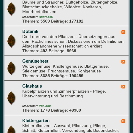
t
Bäume und Sträucher, Duftgehölze, Blütengehölze,
e
t
Blattschmuckgehölze, Wildobst, Koniferen,
e
e
Moorbeetpflanzen
d
l
-
Moderator:
AndreasR
e
Themen:
5509
Beiträge:
177182
A
s
r
e
b
Botanik
F
n
o
Die Lehre von den Pflanzen - Übersetzungen aus
e
(
r
dem Fachchinesischen, Diskussionen um Definitionen,
e
f
e
Alltagsphänomene wissenschaftlich erklärt
d
ü
t
Themen:
493
Beiträge:
8969
-
r
u
B
n
m
o
Gemüsebeet
F
e
t
Wurzelgemüse, Knollengemüse, Blattgemüse,
e
u
a
Stielgemüse, Fruchtgemüse, Kohlgemüse
e
e
n
Themen:
3685
Beiträge:
190459
d
M
i
-
i
k
G
Glashaus
t
F
e
Kübelpflanzen und Zimmerpflanzen - Pflege,
g
e
m
Überwinterung und Bestimmung
l
e
ü
i
d
s
e
-
Moderator:
Phalaina
e
Themen:
1778
Beiträge:
48909
d
G
b
e
l
e
r
a
Klettergarten
F
e
)
s
Kletterpflanzen - Auswahl, Pflanzung, Pflege,
e
t
h
Schnitt, Kletterhilfen, Verwendung als Bodendecker,
e