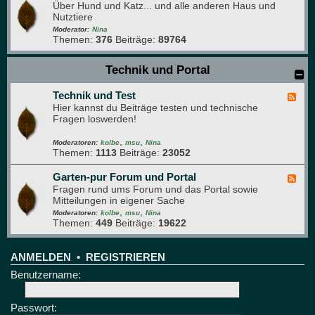
s
Über Hund und Katz... und alle anderen Haus und
e
g
Nutztiere
e
r
d
Moderator:
Nina
ü
Themen:
376
Beiträge:
89764
-
n
H
e
a
Technik und Portal
B
u
r
s
e
Technik und Test
t
F
t
i
Hier kannst du Beiträge testen und technische
e
t
e
Fragen loswerden!
e
r
d
e
,
,
-
Moderatoren:
kolbe
msu
Nina
Themen:
1113
Beiträge:
23052
T
e
c
Garten-pur Forum und Portal
F
h
Fragen rund ums Forum und das Portal sowie
e
n
Mitteilungen in eigener Sache
e
i
,
,
d
Moderatoren:
kolbe
msu
Nina
k
Themen:
449
Beiträge:
19622
-
u
G
n
a
d
r
ANMELDEN
•
REGISTRIEREN
T
t
Benutzername:
e
e
s
n
t
-
Passwort:
p