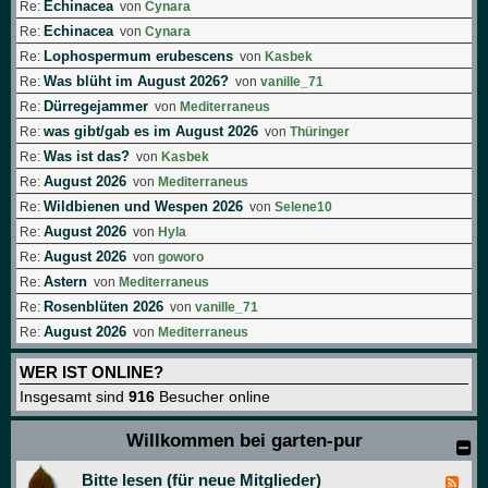
Echinacea
Re:
von
Cynara
Echinacea
Re:
von
Cynara
Lophospermum erubescens
Re:
von
Kasbek
Was blüht im August 2026?
Re:
von
vanille_71
Dürregejammer
Re:
von
Mediterraneus
was gibt/gab es im August 2026
Re:
von
Thüringer
Was ist das?
Re:
von
Kasbek
August 2026
Re:
von
Mediterraneus
Wildbienen und Wespen 2026
Re:
von
Selene10
August 2026
Re:
von
Hyla
August 2026
Re:
von
goworo
Astern
Re:
von
Mediterraneus
Rosenblüten 2026
Re:
von
vanille_71
August 2026
Re:
von
Mediterraneus
WER IST ONLINE?
Insgesamt sind
916
Besucher online
Willkommen bei garten-pur
Bitte lesen (für neue Mitglieder)
F