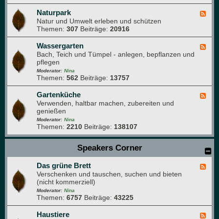
i
N
m
a
Naturpark
F
G
t
Natur und Umwelt erleben und schützen
e
a
u
Themen:
307
Beiträge:
20916
e
r
r
d
t
f
-
Wassergarten
F
e
o
N
Bach, Teich und Tümpel - anlegen, bepflanzen und
e
n
t
a
pflegen
e
o
t
d
Moderator:
Nina
g
u
Themen:
562
Beiträge:
13757
-
r
r
W
a
p
a
Gartenküche
F
f
a
s
Verwenden, haltbar machen, zubereiten und
e
i
r
s
genießen
e
e
k
e
d
Moderator:
Nina
r
Themen:
2210
Beiträge:
138107
-
g
G
a
a
Speakers Corner
r
r
t
t
e
Das grüne Brett
e
F
n
n
Verschenken und tauschen, suchen und bieten
e
k
(nicht kommerziell)
e
ü
d
Moderator:
Nina
c
Themen:
6757
Beiträge:
43225
-
h
D
e
a
Haustiere
F