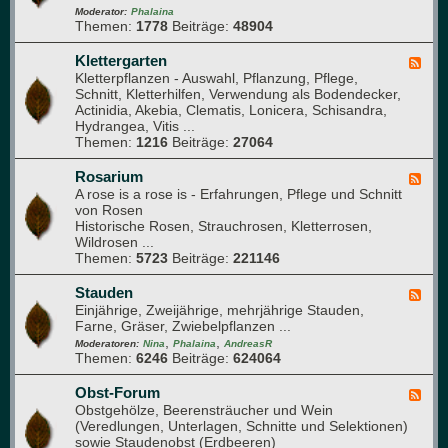
s
e
-
Moderator:
Phalaina
e
Themen:
1778
Beiträge:
48904
d
G
b
e
l
e
r
a
Klettergarten
F
e
)
s
Kletterpflanzen - Auswahl, Pflanzung, Pflege,
e
t
h
Schnitt, Kletterhilfen, Verwendung als Bodendecker,
e
a
Actinidia, Akebia, Clematis, Lonicera, Schisandra,
d
u
Hydrangea, Vitis ...
-
s
Themen:
1216
Beiträge:
27064
K
l
e
Rosarium
F
t
A rose is a rose is - Erfahrungen, Pflege und Schnitt
e
t
von Rosen
e
e
Historische Rosen, Strauchrosen, Kletterrosen,
d
r
Wildrosen ...
-
g
Themen:
5723
Beiträge:
221146
R
a
o
r
s
Stauden
F
t
a
Einjährige, Zweijährige, mehrjährige Stauden,
e
e
r
Farne, Gräser, Zwiebelpflanzen ...
e
n
i
,
,
d
Moderatoren:
Nina
Phalaina
AndreasR
u
Themen:
6246
Beiträge:
624064
-
m
S
t
Obst-Forum
F
a
Obstgehölze, Beerensträucher und Wein
e
u
(Veredlungen, Unterlagen, Schnitte und Selektionen)
e
d
sowie Staudenobst (Erdbeeren)
d