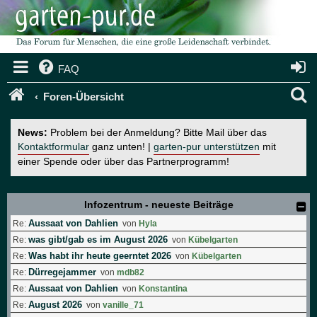
FAQ
S
Foren-Übersicht
u
News:
Problem bei der Anmeldung? Bitte Mail über das
c
Kontaktformular
ganz unten! |
garten-pur unterstützen
mit
einer Spende oder über das Partnerprogramm!
h
e
Infozentrum - neueste Beiträge
Aussaat von Dahlien
Re:
von
Hyla
was gibt/gab es im August 2026
Re:
von
Kübelgarten
Was habt ihr heute geerntet 2026
Re:
von
Kübelgarten
Dürregejammer
Re:
von
mdb82
Aussaat von Dahlien
Re:
von
Konstantina
August 2026
Re:
von
vanille_71