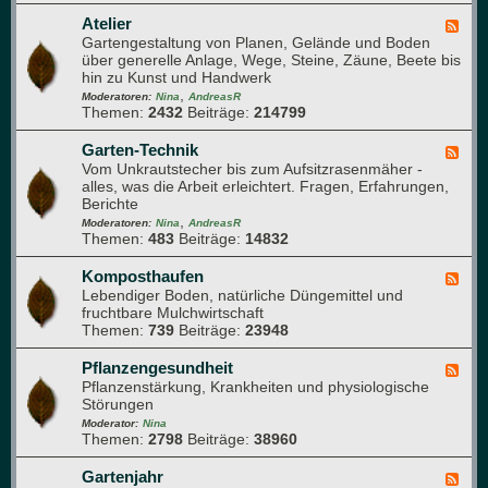
m
Q
a
e
u
Atelier
F
p
h
e
Gartengestaltung von Planen, Gelände und Boden
e
f
r
r
über generelle Anlage, Wege, Steine, Zäune, Beete bis
e
l
u
d
hin zu Kunst und Handwerk
d
a
n
u
,
-
Moderatoren:
Nina
AndreasR
n
g
r
Themen:
2432
Beiträge:
214799
A
z
c
t
e
h
e
Garten-Technik
F
n
d
l
Vom Unkrautstecher bis zum Aufsitzrasenmäher -
e
e
i
alles, was die Arbeit erleichtert. Fragen, Erfahrungen,
e
n
e
Berichte
d
G
r
,
-
Moderatoren:
Nina
AndreasR
a
Themen:
483
Beiträge:
14832
G
r
a
t
r
Komposthaufen
F
e
t
Lebendiger Boden, natürliche Düngemittel und
e
n
e
fruchtbare Mulchwirtschaft
e
n
Themen:
739
Beiträge:
23948
d
-
-
T
K
Pflanzengesundheit
F
e
o
Pflanzenstärkung, Krankheiten und physiologische
e
c
m
Störungen
e
h
p
d
Moderator:
Nina
n
o
Themen:
2798
Beiträge:
38960
-
i
s
P
k
t
f
Gartenjahr
F
h