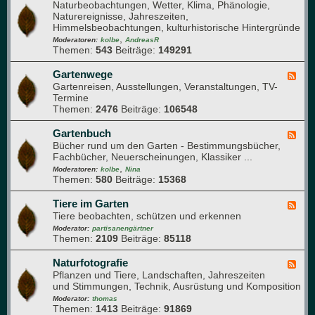
l
Naturbeobachtungen, Wetter, Klima, Phänologie,
e
a
a
Naturereignisse, Jahreszeiten,
e
u
n
Himmelsbeobachtungen, kulturhistorische Hintergründe
d
f
z
,
-
Moderatoren:
kolbe
AndreasR
e
e
Themen:
543
Beiträge:
149291
G
n
n
a
g
r
Gartenwege
F
e
t
Gartenreisen, Ausstellungen, Veranstaltungen, TV-
e
s
e
Termine
e
u
n
Themen:
2476
Beiträge:
106548
d
n
j
-
d
a
G
Gartenbuch
F
h
h
a
Bücher rund um den Garten - Bestimmungsbücher,
e
e
r
r
Fachbücher, Neuerscheinungen, Klassiker ...
e
i
t
,
d
Moderatoren:
kolbe
Nina
t
e
Themen:
580
Beiträge:
15368
-
n
G
w
a
Tiere im Garten
F
e
r
Tiere beobachten, schützen und erkennen
e
g
t
e
Moderator:
partisanengärtner
e
e
Themen:
2109
Beiträge:
85118
d
n
-
b
T
Naturfotografie
F
u
i
Pflanzen und Tiere, Landschaften, Jahreszeiten
e
c
e
und Stimmungen, Technik, Ausrüstung und Komposition
e
h
r
d
Moderator:
thomas
e
Themen:
1413
Beiträge:
91869
-