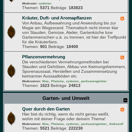
e
-
Moderator:
cydorian
n
Themen:
5371
Beiträge:
183823
O
b
s
Kräuter, Duft- und Aromapflanzen
F
t
Von Anbau, Aufbewahrung und Anwendung bis zur
e
-
Magie am Wegesrand. Thematisch nicht immer klar
e
F
von Stauden, Gemüse, Atelier, Gartenküche bzw
d
o
Gartenmenschen u.ä. zu trennen, ist hier der Treffpunkt
-
r
für die Kräuterfans.
K
u
Themen:
901
Beiträge:
18400
r
m
ä
u
Pflanzenvermehrung
F
t
Die verschiedenen Vermehrungsmethoden bei
e
e
Stauden und Gehölzen, Abbau von Keimungshemmern,
e
r
Sporenaussaat, Herstellen und Zusammensetzung
d
,
keimarmer Aussaatböden etc.
-
D
,
,
,
P
Moderatoren:
Nina
Phalaina
cydorian
partisanengärtner
u
Themen:
1623
Beiträge:
24813
f
f
l
t
a
Garten- und Umwelt
-
n
u
z
n
Quer durch den Garten
e
F
d
n
Hier bist du richtig, wenn du nicht genau weißt,
e
A
v
wohin mit deiner Frage oder deinem Thema!
e
r
e
,
,
,
,
d
Moderatoren:
Nina
Phalaina
cydorian
partisanengärtner
AndreasR
o
r
Themen:
5521
Beiträge:
222230
-
m