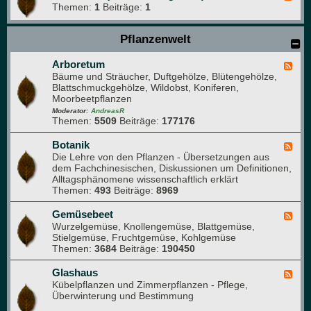
Themen:
1
Beiträge:
1
e
e
d
Pflanzenwelt
-
B
i
Arboretum
F
t
Bäume und Sträucher, Duftgehölze, Blütengehölze,
e
t
Blattschmuckgehölze, Wildobst, Koniferen,
e
e
Moorbeetpflanzen
d
l
-
Moderator:
AndreasR
e
Themen:
5509
Beiträge:
177176
A
s
r
e
b
Botanik
F
n
o
Die Lehre von den Pflanzen - Übersetzungen aus
e
(
r
dem Fachchinesischen, Diskussionen um Definitionen,
e
f
e
Alltagsphänomene wissenschaftlich erklärt
d
ü
t
Themen:
493
Beiträge:
8969
-
r
u
B
n
m
o
Gemüsebeet
F
e
t
Wurzelgemüse, Knollengemüse, Blattgemüse,
e
u
a
Stielgemüse, Fruchtgemüse, Kohlgemüse
e
e
n
Themen:
3684
Beiträge:
190450
d
M
i
-
i
k
G
Glashaus
t
F
e
Kübelpflanzen und Zimmerpflanzen - Pflege,
g
e
m
Überwinterung und Bestimmung
l
e
ü
i
d