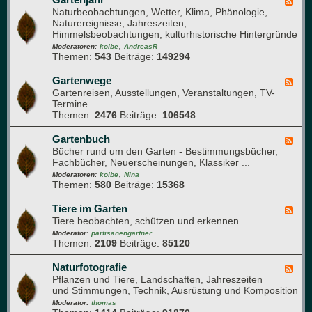
F
h
l
Naturbeobachtungen, Wetter, Klima, Phänologie,
e
a
a
Naturereignisse, Jahreszeiten,
e
u
n
Himmelsbeobachtungen, kulturhistorische Hintergründe
d
f
z
,
-
Moderatoren:
kolbe
AndreasR
e
e
Themen:
543
Beiträge:
149294
G
n
n
a
g
r
Gartenwege
F
e
t
Gartenreisen, Ausstellungen, Veranstaltungen, TV-
e
s
e
Termine
e
u
n
Themen:
2476
Beiträge:
106548
d
n
j
-
d
a
G
Gartenbuch
F
h
h
a
Bücher rund um den Garten - Bestimmungsbücher,
e
e
r
r
Fachbücher, Neuerscheinungen, Klassiker ...
e
i
t
,
d
Moderatoren:
kolbe
Nina
t
e
Themen:
580
Beiträge:
15368
-
n
G
w
a
Tiere im Garten
F
e
r
Tiere beobachten, schützen und erkennen
e
g
t
e
Moderator:
partisanengärtner
e
e
Themen:
2109
Beiträge:
85120
d
n
-
b
T
Naturfotografie
F
u
i
Pflanzen und Tiere, Landschaften, Jahreszeiten
e
c
e
und Stimmungen, Technik, Ausrüstung und Komposition
e
h
r
d
Moderator:
thomas
e