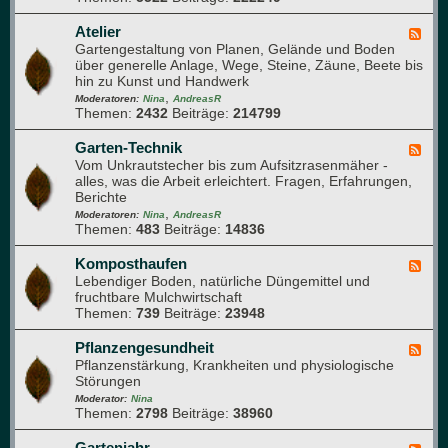
m
m
Q
a
e
u
Atelier
F
p
h
e
Gartengestaltung von Planen, Gelände und Boden
e
f
r
r
über generelle Anlage, Wege, Steine, Zäune, Beete bis
e
l
u
d
hin zu Kunst und Handwerk
d
a
n
u
,
-
Moderatoren:
Nina
AndreasR
n
g
r
Themen:
2432
Beiträge:
214799
A
z
c
t
e
h
e
Garten-Technik
F
n
d
l
Vom Unkrautstecher bis zum Aufsitzrasenmäher -
e
e
i
alles, was die Arbeit erleichtert. Fragen, Erfahrungen,
e
n
e
Berichte
d
G
r
,
-
Moderatoren:
Nina
AndreasR
a
Themen:
483
Beiträge:
14836
G
r
a
t
r
Komposthaufen
F
e
t
Lebendiger Boden, natürliche Düngemittel und
e
n
e
fruchtbare Mulchwirtschaft
e
n
Themen:
739
Beiträge:
23948
d
-
-
T
K
Pflanzengesundheit
F
e
o
Pflanzenstärkung, Krankheiten und physiologische
e
c
m
Störungen
e
h
p
d
Moderator:
Nina
n
o
Themen:
2798
Beiträge:
38960
-
i
s
P
k
t
f
Gartenjahr