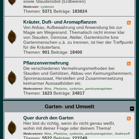
d
sowie Staudenobst (Erdbeeren)
d
e
-
Moderator:
cydorian
n
Themen:
5371
Beiträge:
183824
O
b
s
Kräuter, Duft- und Aromapflanzen
F
t
Von Anbau, Aufbewahrung und Anwendung bis zur
e
-
Magie am Wegesrand. Thematisch nicht immer klar
e
F
von Stauden, Gemüse, Atelier, Gartenküche bzw
d
o
Gartenmenschen u.ä. zu trennen, ist hier der Treffpunkt
-
r
für die Kräuterfans.
K
u
Themen:
901
Beiträge:
18400
r
m
ä
u
Pflanzenvermehrung
F
t
Die verschiedenen Vermehrungsmethoden bei
e
e
Stauden und Gehölzen, Abbau von Keimungshemmern,
e
r
Sporenaussaat, Herstellen und Zusammensetzung
d
,
keimarmer Aussaatböden etc.
-
D
,
,
,
P
Moderatoren:
Nina
Phalaina
cydorian
partisanengärtner
u
Themen:
1623
Beiträge:
24817
f
f
l
t
a
Garten- und Umwelt
-
n
u
z
n
Quer durch den Garten
e
F
d
n
Hier bist du richtig, wenn du nicht genau weißt,
e
A
v
wohin mit deiner Frage oder deinem Thema!
e
r
e
,
,
,
,
d
Moderatoren:
Nina
Phalaina
cydorian
partisanengärtner
AndreasR
o
r
Themen:
5522
Beiträge:
222249
-