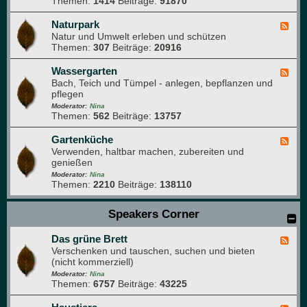
Themen:
1414
Beiträge:
91870
-
i
N
m
a
Naturpark
F
G
t
Natur und Umwelt erleben und schützen
e
a
u
Themen:
307
Beiträge:
20916
e
r
r
d
t
f
-
Wassergarten
F
e
o
N
Bach, Teich und Tümpel - anlegen, bepflanzen und
e
n
t
a
pflegen
e
o
t
d
Moderator:
Nina
g
u
Themen:
562
Beiträge:
13757
-
r
r
W
a
p
a
Gartenküche
F
f
a
s
Verwenden, haltbar machen, zubereiten und
e
i
r
s
genießen
e
e
k
e
d
Moderator:
Nina
r
Themen:
2210
Beiträge:
138110
-
g
G
a
a
Speakers Corner
r
r
t
t
e
Das grüne Brett
e
F
n
n
Verschenken und tauschen, suchen und bieten
e
k
(nicht kommerziell)
e
ü
d
Moderator:
Nina
c
Themen:
6757
Beiträge:
43225
-
h
D
e
a