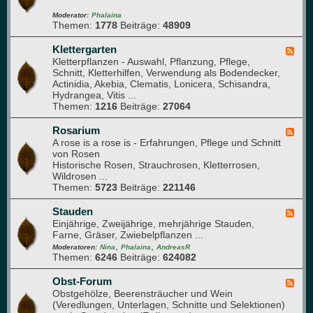
ü
i
d
s
e
-
Moderator:
Phalaina
e
Themen:
1778
Beiträge:
48909
d
G
b
e
l
e
r
a
Klettergarten
F
e
)
s
Kletterpflanzen - Auswahl, Pflanzung, Pflege,
e
t
h
Schnitt, Kletterhilfen, Verwendung als Bodendecker,
e
a
Actinidia, Akebia, Clematis, Lonicera, Schisandra,
d
u
Hydrangea, Vitis ...
-
s
Themen:
1216
Beiträge:
27064
K
l
e
Rosarium
F
t
A rose is a rose is - Erfahrungen, Pflege und Schnitt
e
t
von Rosen
e
e
Historische Rosen, Strauchrosen, Kletterrosen,
d
r
Wildrosen ...
-
g
Themen:
5723
Beiträge:
221146
R
a
o
r
s
Stauden
F
t
a
Einjährige, Zweijährige, mehrjährige Stauden,
e
e
r
Farne, Gräser, Zwiebelpflanzen ...
e
n
i
,
,
d
Moderatoren:
Nina
Phalaina
AndreasR
u
Themen:
6246
Beiträge:
624082
-
m
S
t
Obst-Forum
F
a
Obstgehölze, Beerensträucher und Wein
e
u
(Veredlungen, Unterlagen, Schnitte und Selektionen)
e