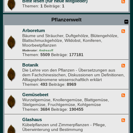
Bitte lesen (für neue Mitglieder)
F
Themen:
1
Beiträge:
1
e
e
d
Pflanzenwelt
-
B
i
Arboretum
F
t
Bäume und Sträucher, Duftgehölze, Blütengehölze,
e
t
Blattschmuckgehölze, Wildobst, Koniferen,
e
e
Moorbeetpflanzen
d
l
-
Moderator:
AndreasR
e
Themen:
5509
Beiträge:
177181
A
s
r
e
b
Botanik
F
n
o
Die Lehre von den Pflanzen - Übersetzungen aus
e
(
r
dem Fachchinesischen, Diskussionen um Definitionen,
e
f
e
Alltagsphänomene wissenschaftlich erklärt
d
ü
t
Themen:
493
Beiträge:
8969
-
r
u
B
n
m
o
Gemüsebeet
F
e
t
Wurzelgemüse, Knollengemüse, Blattgemüse,
e
u
a
Stielgemüse, Fruchtgemüse, Kohlgemüse
e
e
n
Themen:
3684
Beiträge:
190455
d
M
i
-
i
k
G
Glashaus
t
F
e
Kübelpflanzen und Zimmerpflanzen - Pflege,
g
e
m
Überwinterung und Bestimmung
l
e