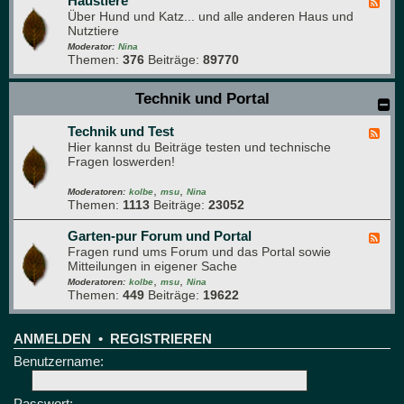
Haustiere
F
s
Über Hund und Katz... und alle anderen Haus und
e
g
Nutztiere
e
r
d
Moderator:
Nina
ü
Themen:
376
Beiträge:
89770
-
n
H
e
a
Technik und Portal
B
u
r
s
e
Technik und Test
t
F
t
i
Hier kannst du Beiträge testen und technische
e
t
e
Fragen loswerden!
e
r
d
e
,
,
-
Moderatoren:
kolbe
msu
Nina
Themen:
1113
Beiträge:
23052
T
e
c
Garten-pur Forum und Portal
F
h
Fragen rund ums Forum und das Portal sowie
e
n
Mitteilungen in eigener Sache
e
i
,
,
d
Moderatoren:
kolbe
msu
Nina
k
Themen:
449
Beiträge:
19622
-
u
G
n
a
d
r
ANMELDEN
•
REGISTRIEREN
T
t
Benutzername:
e
e
s
n
t
-
Passwort: