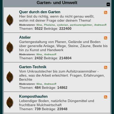
Garten- und Umwelt
-
n
u
z
n
Quer durch den Garten
e
F
d
n
Hier bist du richtig, wenn du nicht genau weißt,
e
A
v
wohin mit deiner Frage oder deinem Thema!
e
r
e
,
,
,
,
d
Moderatoren:
Nina
Phalaina
cydorian
partisanengärtner
AndreasR
o
r
Themen:
5522
Beiträge:
222400
-
m
m
Q
a
e
u
Atelier
F
p
h
e
Gartengestaltung von Planen, Gelände und Boden
e
f
r
r
über generelle Anlage, Wege, Steine, Zäune, Beete bis
e
l
u
d
hin zu Kunst und Handwerk
d
a
n
u
,
-
Moderatoren:
Nina
AndreasR
n
g
r
Themen:
2432
Beiträge:
214804
A
z
c
t
e
h
e
Garten-Technik
F
n
d
l
Vom Unkrautstecher bis zum Aufsitzrasenmäher -
e
e
i
alles, was die Arbeit erleichtert. Fragen, Erfahrungen,
e
n
e
Berichte
d
G
r
,
-
Moderatoren:
Nina
AndreasR
a
Themen:
484
Beiträge:
14862
G
r
a
t
r
Komposthaufen
F
e
t
Lebendiger Boden, natürliche Düngemittel und
e
n
e
fruchtbare Mulchwirtschaft
e
n
Themen:
739
Beiträge:
23948
d
-
-