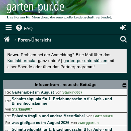
FAQ
S
Foren-Übersicht
u
News:
Problem bei der Anmeldung? Bitte Mail über das
c
Kontaktformular
ganz unten! |
garten-pur unterstützen
mit
einer Spende oder über das Partnerprogramm!
h
e
Infozentrum - neueste Beiträge
Gartenarbeit im August
Re:
von
Starking007
Schnittzeitpunkt für 1. Erziehungsschnitt für Apfel- und
Re:
Birnenhochstämme
von
Starking007
Ephedra fragilis und andere Meerträubel
Re:
von
GartenHiasl
was gibt/gab es im August 2026
Re:
von
zwerggarten
Schnittzeitpunkt für 1. Erziehungsschnitt für Apfel- und