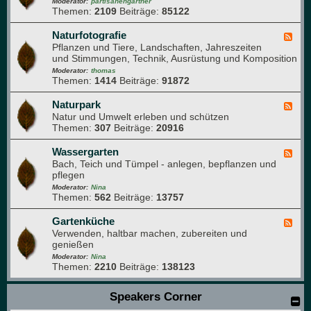
e
Moderator:
partisanengärtner
e
e
Themen:
2109
Beiträge:
85122
d
n
-
b
T
Naturfotografie
F
u
i
Pflanzen und Tiere, Landschaften, Jahreszeiten
e
c
e
und Stimmungen, Technik, Ausrüstung und Komposition
e
h
r
d
Moderator:
thomas
e
Themen:
1414
Beiträge:
91872
-
i
N
m
a
Naturpark
F
G
t
Natur und Umwelt erleben und schützen
e
a
u
Themen:
307
Beiträge:
20916
e
r
r
d
t
f
-
Wassergarten
F
e
o
N
Bach, Teich und Tümpel - anlegen, bepflanzen und
e
n
t
a
pflegen
e
o
t
d
Moderator:
Nina
g
u
Themen:
562
Beiträge:
13757
-
r
r
W
a
p
a
Gartenküche
F
f
a
s
Verwenden, haltbar machen, zubereiten und
e
i
r
s
genießen
e
e
k
e
d
Moderator:
Nina
r
Themen:
2210
Beiträge:
138123
-
g
G
a
a
Speakers Corner
r
r
t