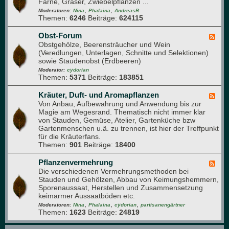
Farne, Gräser, Zwiebelpflanzen ...
e
n
i
,
,
d
Moderatoren:
Nina
Phalaina
AndreasR
u
Themen:
6246
Beiträge:
624115
-
m
S
t
Obst-Forum
F
a
Obstgehölze, Beerensträucher und Wein
e
u
(Veredlungen, Unterlagen, Schnitte und Selektionen)
e
d
sowie Staudenobst (Erdbeeren)
d
e
-
Moderator:
cydorian
n
Themen:
5371
Beiträge:
183851
O
b
s
Kräuter, Duft- und Aromapflanzen
F
t
Von Anbau, Aufbewahrung und Anwendung bis zur
e
-
Magie am Wegesrand. Thematisch nicht immer klar
e
F
von Stauden, Gemüse, Atelier, Gartenküche bzw
d
o
Gartenmenschen u.ä. zu trennen, ist hier der Treffpunkt
-
r
für die Kräuterfans.
K
u
Themen:
901
Beiträge:
18400
r
m
ä
u
Pflanzenvermehrung
F
t
Die verschiedenen Vermehrungsmethoden bei
e
e
Stauden und Gehölzen, Abbau von Keimungshemmern,
e
r
Sporenaussaat, Herstellen und Zusammensetzung
d
,
keimarmer Aussaatböden etc.
-
D
,
,
,
P
Moderatoren:
Nina
Phalaina
cydorian
partisanengärtner
u
Themen:
1623
Beiträge:
24819
f
f
l
t
a