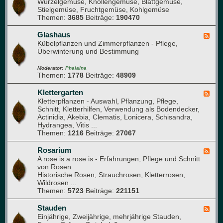
Wurzelgemüse, Knollengemüse, Blattgemüse,
e
u
a
Stielgemüse, Fruchtgemüse, Kohlgemüse
e
e
n
Themen:
3685
Beiträge:
190470
d
M
i
-
i
k
G
Glashaus
t
F
e
Kübelpflanzen und Zimmerpflanzen - Pflege,
g
e
m
Überwinterung und Bestimmung
l
e
ü
i
d
s
e
-
Moderator:
Phalaina
e
Themen:
1778
Beiträge:
48909
d
G
b
e
l
e
r
a
Klettergarten
F
e
)
s
Kletterpflanzen - Auswahl, Pflanzung, Pflege,
e
t
h
Schnitt, Kletterhilfen, Verwendung als Bodendecker,
e
a
Actinidia, Akebia, Clematis, Lonicera, Schisandra,
d
u
Hydrangea, Vitis ...
-
s
Themen:
1216
Beiträge:
27067
K
l
e
Rosarium
F
t
A rose is a rose is - Erfahrungen, Pflege und Schnitt
e
t
von Rosen
e
e
Historische Rosen, Strauchrosen, Kletterrosen,
d
r
Wildrosen ...
-
g
Themen:
5723
Beiträge:
221151
R
a
o
r
s
Stauden
F
t
a
Einjährige, Zweijährige, mehrjährige Stauden,
e
e
r