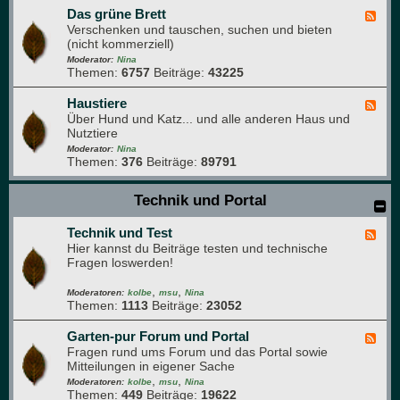
t
e
Das grüne Brett
e
F
n
n
Verschenken und tauschen, suchen und bieten
e
k
(nicht kommerziell)
e
ü
d
Moderator:
Nina
c
Themen:
6757
Beiträge:
43225
-
h
D
e
a
Haustiere
F
s
Über Hund und Katz... und alle anderen Haus und
e
g
Nutztiere
e
r
d
Moderator:
Nina
ü
Themen:
376
Beiträge:
89791
-
n
H
e
a
Technik und Portal
B
u
r
s
e
Technik und Test
t
F
t
i
Hier kannst du Beiträge testen und technische
e
t
e
Fragen loswerden!
e
r
d
e
,
,
-
Moderatoren:
kolbe
msu
Nina
Themen:
1113
Beiträge:
23052
T
e
c
Garten-pur Forum und Portal
F
h
Fragen rund ums Forum und das Portal sowie
e
n
Mitteilungen in eigener Sache
e
i
,
,
d
Moderatoren:
kolbe
msu
Nina
k
Themen:
449
Beiträge:
19622
-