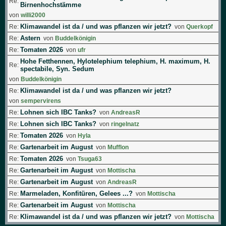
Re:
Birnenhochstämme
von
willi2000
Klimawandel ist da / und was pflanzen wir jetzt?
Re:
von
Querkopf
Astern
Re:
von
Buddelkönigin
Tomaten 2026
Re:
von
ufr
Hohe Fetthennen, Hylotelephium telephium, H. maximum, H.
Re:
spectabile, Syn. Sedum
von
Buddelkönigin
Klimawandel ist da / und was pflanzen wir jetzt?
Re:
von
sempervirens
Lohnen sich IBC Tanks?
Re:
von
AndreasR
Lohnen sich IBC Tanks?
Re:
von
ringelnatz
Tomaten 2026
Re:
von
Hyla
Gartenarbeit im August
Re:
von
Mufflon
Tomaten 2026
Re:
von
Tsuga63
Gartenarbeit im August
Re:
von
Mottischa
Gartenarbeit im August
Re:
von
AndreasR
Marmeladen, Konfitüren, Gelees ...?
Re:
von
Mottischa
Gartenarbeit im August
Re:
von
Mottischa
Klimawandel ist da / und was pflanzen wir jetzt?
Re:
von
Mottischa