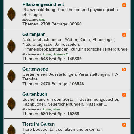
T
K
Pflanzengesundheit
F
e
o
Pflanzenstärkung, Krankheiten und physiologische
e
c
m
Störungen
e
h
p
d
Moderator:
Nina
n
o
Themen:
2798
Beiträge:
38960
-
i
s
P
k
t
f
Gartenjahr
F
h
l
Naturbeobachtungen, Wetter, Klima, Phänologie,
e
a
a
Naturereignisse, Jahreszeiten,
e
u
n
Himmelsbeobachtungen, kulturhistorische Hintergründe
d
f
z
,
-
Moderatoren:
kolbe
AndreasR
e
e
Themen:
543
Beiträge:
149309
G
n
n
a
g
r
Gartenwege
F
e
t
Gartenreisen, Ausstellungen, Veranstaltungen, TV-
e
s
e
Termine
e
u
n
Themen:
2476
Beiträge:
106548
d
n
j
-
d
a
G
Gartenbuch
F
h
h
a
Bücher rund um den Garten - Bestimmungsbücher,
e
e
r
r
Fachbücher, Neuerscheinungen, Klassiker ...
e
i
t
,
d
Moderatoren:
kolbe
Nina
t
e
Themen:
580
Beiträge:
15368
-
n
G
w
a
Tiere im Garten
F
e
r
Tiere beobachten, schützen und erkennen
e
g
t