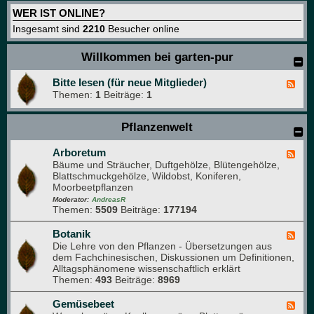
WER IST ONLINE?
Insgesamt sind
2210
Besucher online
Willkommen bei garten-pur
Bitte lesen (für neue Mitglieder)
F
Themen:
1
Beiträge:
1
e
e
d
Pflanzenwelt
-
B
i
Arboretum
F
t
Bäume und Sträucher, Duftgehölze, Blütengehölze,
e
t
Blattschmuckgehölze, Wildobst, Koniferen,
e
e
Moorbeetpflanzen
d
l
-
Moderator:
AndreasR
e
Themen:
5509
Beiträge:
177194
A
s
r
e
b
Botanik
F
n
o
Die Lehre von den Pflanzen - Übersetzungen aus
e
(
r
dem Fachchinesischen, Diskussionen um Definitionen,
e
f
e
Alltagsphänomene wissenschaftlich erklärt
d
ü
t
Themen:
493
Beiträge:
8969
-
r
u
B
n
m
o
Gemüsebeet
F
e
t