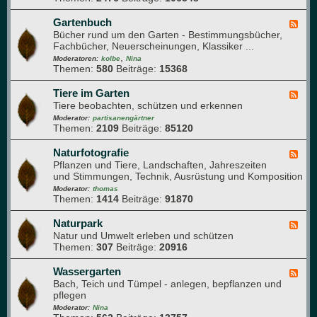
n
j
-
d
a
G
Gartenbuch
F
h
h
a
Bücher rund um den Garten - Bestimmungsbücher,
e
e
r
r
Fachbücher, Neuerscheinungen, Klassiker ...
e
i
t
,
d
Moderatoren:
kolbe
Nina
t
e
Themen:
580
Beiträge:
15368
-
n
G
w
a
Tiere im Garten
F
e
r
Tiere beobachten, schützen und erkennen
e
g
t
e
Moderator:
partisanengärtner
e
e
Themen:
2109
Beiträge:
85120
d
n
-
b
T
Naturfotografie
F
u
i
Pflanzen und Tiere, Landschaften, Jahreszeiten
e
c
e
und Stimmungen, Technik, Ausrüstung und Komposition
e
h
r
d
Moderator:
thomas
e
Themen:
1414
Beiträge:
91870
-
i
N
m
a
Naturpark
F
G
t
Natur und Umwelt erleben und schützen
e
a
u
Themen:
307
Beiträge:
20916
e
r
r
d
t
f
-
Wassergarten
F
e
o
N
Bach, Teich und Tümpel - anlegen, bepflanzen und
e
n
t
a
pflegen
e
o
t
d
Moderator:
Nina
g
u