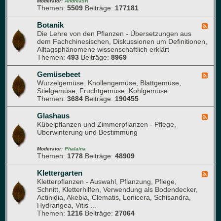
-
Moderator:
AndreasR
e
Themen:
5509
Beiträge:
177181
A
s
r
e
b
Botanik
F
n
o
Die Lehre von den Pflanzen - Übersetzungen aus
e
(
r
dem Fachchinesischen, Diskussionen um Definitionen,
e
f
e
Alltagsphänomene wissenschaftlich erklärt
d
ü
t
Themen:
493
Beiträge:
8969
-
r
u
B
n
m
o
Gemüsebeet
F
e
t
Wurzelgemüse, Knollengemüse, Blattgemüse,
e
u
a
Stielgemüse, Fruchtgemüse, Kohlgemüse
e
e
n
Themen:
3684
Beiträge:
190455
d
M
i
-
i
k
G
Glashaus
t
F
e
Kübelpflanzen und Zimmerpflanzen - Pflege,
g
e
m
Überwinterung und Bestimmung
l
e
ü
i
d
s
e
-
Moderator:
Phalaina
e
Themen:
1778
Beiträge:
48909
d
G
b
e
l
e
r
a
Klettergarten
F
e
)
s
Kletterpflanzen - Auswahl, Pflanzung, Pflege,
e
t
h
Schnitt, Kletterhilfen, Verwendung als Bodendecker,
e
a
Actinidia, Akebia, Clematis, Lonicera, Schisandra,
d
u
Hydrangea, Vitis ...
-
s
Themen:
1216
Beiträge:
27064
K