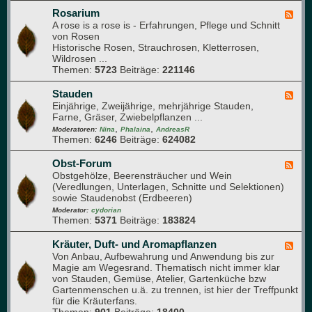
l
e
Rosarium
F
t
A rose is a rose is - Erfahrungen, Pflege und Schnitt
e
t
von Rosen
e
e
Historische Rosen, Strauchrosen, Kletterrosen,
d
r
Wildrosen ...
-
g
Themen:
5723
Beiträge:
221146
R
a
o
r
s
Stauden
F
t
a
Einjährige, Zweijährige, mehrjährige Stauden,
e
e
r
Farne, Gräser, Zwiebelpflanzen ...
e
n
i
,
,
d
Moderatoren:
Nina
Phalaina
AndreasR
u
Themen:
6246
Beiträge:
624082
-
m
S
t
Obst-Forum
F
a
Obstgehölze, Beerensträucher und Wein
e
u
(Veredlungen, Unterlagen, Schnitte und Selektionen)
e
d
sowie Staudenobst (Erdbeeren)
d
e
-
Moderator:
cydorian
n
Themen:
5371
Beiträge:
183824
O
b
s
Kräuter, Duft- und Aromapflanzen
F
t
Von Anbau, Aufbewahrung und Anwendung bis zur
e
-
Magie am Wegesrand. Thematisch nicht immer klar
e
F
von Stauden, Gemüse, Atelier, Gartenküche bzw
d
o
Gartenmenschen u.ä. zu trennen, ist hier der Treffpunkt
-
r
für die Kräuterfans.
K
u