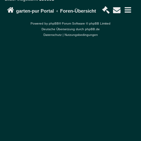
P
o
garten-pur Portal
Foren-Übersicht
r
t
Powered by
phpBB
® Forum Software © phpBB Limited
a
Deutsche Übersetzung durch
phpBB.de
l
Datenschutz
|
Nutzungsbedingungen