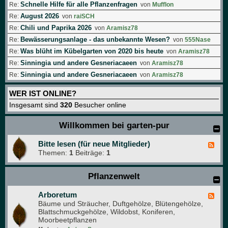
Schnelle Hilfe für alle Pflanzenfragen
Re:
von
Mufflon
August 2026
Re:
von
raiSCH
Chili und Paprika 2026
Re:
von
Aramisz78
Bewässerungsanlage - das unbekannte Wesen?
Re:
von
555Nase
Was blüht im Kübelgarten von 2020 bis heute
Re:
von
Aramisz78
Sinningia und andere Gesneriacaeen
Re:
von
Aramisz78
Sinningia und andere Gesneriacaeen
Re:
von
Aramisz78
WER IST ONLINE?
Insgesamt sind
320
Besucher online
Willkommen bei garten-pur
Bitte lesen (für neue Mitglieder)
F
Themen:
1
Beiträge:
1
e
e
d
Pflanzenwelt
-
B
i
Arboretum
F
t
Bäume und Sträucher, Duftgehölze, Blütengehölze,
e
t
Blattschmuckgehölze, Wildobst, Koniferen,
e
e
Moorbeetpflanzen
d
l