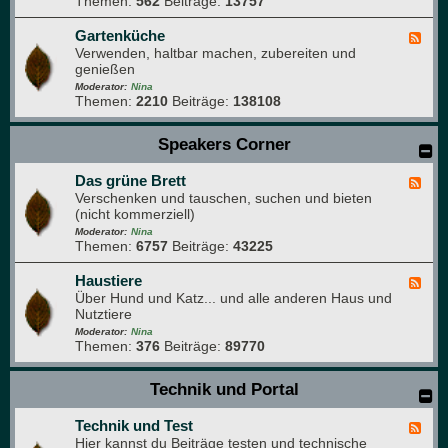
Themen:
562
Beiträge:
13757
-
r
r
W
a
p
a
Gartenküche
F
f
a
s
Verwenden, haltbar machen, zubereiten und
e
i
r
s
genießen
e
e
k
e
d
Moderator:
Nina
r
Themen:
2210
Beiträge:
138108
-
g
G
a
a
Speakers Corner
r
r
t
t
e
Das grüne Brett
e
F
n
n
Verschenken und tauschen, suchen und bieten
e
k
(nicht kommerziell)
e
ü
d
Moderator:
Nina
c
Themen:
6757
Beiträge:
43225
-
h
D
e
a
Haustiere
F
s
Über Hund und Katz... und alle anderen Haus und
e
g
Nutztiere
e
r
d
Moderator:
Nina
ü
Themen:
376
Beiträge:
89770
-
n
H
e
a
Technik und Portal
B
u
r
s
e
Technik und Test
t
F
t
i
Hier kannst du Beiträge testen und technische
e