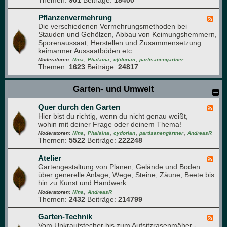
Themen:
901
Beiträge:
18400
r
m
ä
u
Pflanzenvermehrung
F
t
Die verschiedenen Vermehrungsmethoden bei
e
e
Stauden und Gehölzen, Abbau von Keimungshemmern,
e
r
Sporenaussaat, Herstellen und Zusammensetzung
d
,
keimarmer Aussaatböden etc.
-
D
,
,
,
P
Moderatoren:
Nina
Phalaina
cydorian
partisanengärtner
u
Themen:
1623
Beiträge:
24817
f
f
l
t
a
Garten- und Umwelt
-
n
u
z
n
Quer durch den Garten
e
F
d
n
Hier bist du richtig, wenn du nicht genau weißt,
e
A
v
wohin mit deiner Frage oder deinem Thema!
e
r
e
,
,
,
,
d
Moderatoren:
Nina
Phalaina
cydorian
partisanengärtner
AndreasR
o
r
Themen:
5522
Beiträge:
222248
-
m
m
Q
a
e
u
Atelier
F
p
h
e
Gartengestaltung von Planen, Gelände und Boden
e
f
r
r
über generelle Anlage, Wege, Steine, Zäune, Beete bis
e
l
u
d
hin zu Kunst und Handwerk
d
a
n
u
,
-
Moderatoren:
Nina
AndreasR
n
g
r
Themen:
2432
Beiträge:
214799
A
z
c
t
e
h
e
Garten-Technik
F
n
d
l
Vom Unkrautstecher bis zum Aufsitzrasenmäher -
e