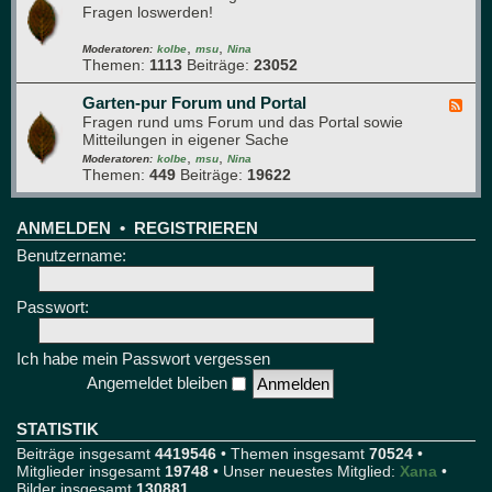
t
e
Fragen loswerden!
e
r
d
e
,
,
-
Moderatoren:
kolbe
msu
Nina
Themen:
1113
Beiträge:
23052
T
e
c
Garten-pur Forum und Portal
F
h
Fragen rund ums Forum und das Portal sowie
e
n
Mitteilungen in eigener Sache
e
i
,
,
d
Moderatoren:
kolbe
msu
Nina
k
Themen:
449
Beiträge:
19622
-
u
G
n
a
d
r
ANMELDEN
•
REGISTRIEREN
T
t
Benutzername:
e
e
s
n
t
-
Passwort:
p
u
r
Ich habe mein Passwort vergessen
F
Angemeldet bleiben
o
r
u
STATISTIK
m
Beiträge insgesamt
4419546
• Themen insgesamt
70524
•
u
Mitglieder insgesamt
19748
• Unser neuestes Mitglied:
Xana
•
n
Bilder insgesamt
130881
d