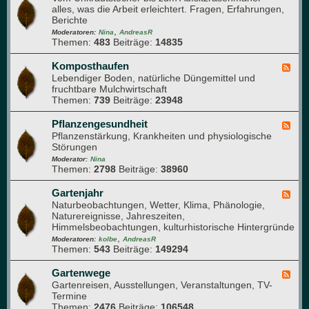
e
i
alles, was die Arbeit erleichtert. Fragen, Erfahrungen,
e
n
e
Berichte
d
G
r
,
-
Moderatoren:
Nina
AndreasR
a
Themen:
483
Beiträge:
14835
G
r
a
t
r
Komposthaufen
F
e
t
Lebendiger Boden, natürliche Düngemittel und
e
n
e
fruchtbare Mulchwirtschaft
e
n
Themen:
739
Beiträge:
23948
d
-
-
T
K
Pflanzengesundheit
F
e
o
Pflanzenstärkung, Krankheiten und physiologische
e
c
m
Störungen
e
h
p
d
Moderator:
Nina
n
o
Themen:
2798
Beiträge:
38960
-
i
s
P
k
t
f
Gartenjahr
F
h
l
Naturbeobachtungen, Wetter, Klima, Phänologie,
e
a
a
Naturereignisse, Jahreszeiten,
e
u
n
Himmelsbeobachtungen, kulturhistorische Hintergründe
d
f
z
,
-
Moderatoren:
kolbe
AndreasR
e
e
Themen:
543
Beiträge:
149294
G
n
n
a
g
r
Gartenwege
F
e
t
Gartenreisen, Ausstellungen, Veranstaltungen, TV-
e
s
e
Termine
e
u
n
Themen:
2476
Beiträge:
106548
d