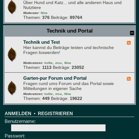
s
Über Hund und Katz... und alle anderen Haus und
e
g
Nutztiere
e
r
d
Moderator:
Nina
ü
Themen:
376
Beiträge:
89764
-
n
H
e
a
Technik und Portal
B
u
r
s
e
Technik und Test
t
F
t
i
Hier kannst du Beiträge testen und technische
e
t
e
Fragen loswerden!
e
r
d
e
,
,
-
Moderatoren:
kolbe
msu
Nina
Themen:
1113
Beiträge:
23052
T
e
c
Garten-pur Forum und Portal
F
h
Fragen rund ums Forum und das Portal sowie
e
n
Mitteilungen in eigener Sache
e
i
,
,
d
Moderatoren:
kolbe
msu
Nina
k
Themen:
449
Beiträge:
19622
-
u
G
n
a
d
r
ANMELDEN
•
REGISTRIEREN
T
t
Benutzername:
e
e
s
n
t
-
Passwort:
p