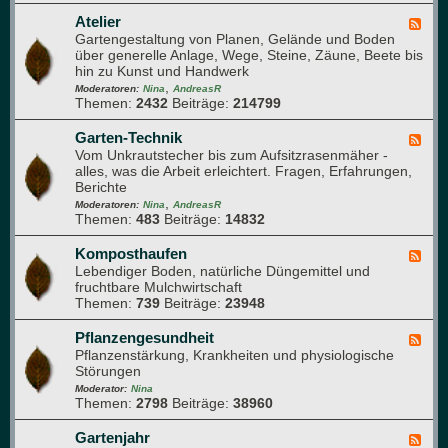
m
Q
a
e
u
Atelier
F
p
h
e
Gartengestaltung von Planen, Gelände und Boden
e
f
r
r
über generelle Anlage, Wege, Steine, Zäune, Beete bis
e
l
u
d
hin zu Kunst und Handwerk
d
a
n
u
,
-
Moderatoren:
Nina
AndreasR
n
g
r
Themen:
2432
Beiträge:
214799
A
z
c
t
e
h
e
Garten-Technik
F
n
d
l
Vom Unkrautstecher bis zum Aufsitzrasenmäher -
e
e
i
alles, was die Arbeit erleichtert. Fragen, Erfahrungen,
e
n
e
Berichte
d
G
r
,
-
Moderatoren:
Nina
AndreasR
a
Themen:
483
Beiträge:
14832
G
r
a
t
r
Komposthaufen
F
e
t
Lebendiger Boden, natürliche Düngemittel und
e
n
e
fruchtbare Mulchwirtschaft
e
n
Themen:
739
Beiträge:
23948
d
-
-
T
K
Pflanzengesundheit
F
e
o
Pflanzenstärkung, Krankheiten und physiologische
e
c
m
Störungen
e
h
p
d
Moderator:
Nina
n
o
Themen:
2798
Beiträge:
38960
-
i
s
P
k
t
f
Gartenjahr
F
h