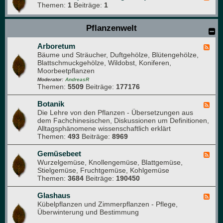
Themen:
1
Beiträge:
1
e
e
d
Pflanzenwelt
-
B
i
Arboretum
F
t
Bäume und Sträucher, Duftgehölze, Blütengehölze,
e
t
Blattschmuckgehölze, Wildobst, Koniferen,
e
e
Moorbeetpflanzen
d
l
-
Moderator:
AndreasR
e
Themen:
5509
Beiträge:
177176
A
s
r
e
b
Botanik
F
n
o
Die Lehre von den Pflanzen - Übersetzungen aus
e
(
r
dem Fachchinesischen, Diskussionen um Definitionen,
e
f
e
Alltagsphänomene wissenschaftlich erklärt
d
ü
t
Themen:
493
Beiträge:
8969
-
r
u
B
n
m
o
Gemüsebeet
F
e
t
Wurzelgemüse, Knollengemüse, Blattgemüse,
e
u
a
Stielgemüse, Fruchtgemüse, Kohlgemüse
e
e
n
Themen:
3684
Beiträge:
190450
d
M
i
-
i
k
G
Glashaus
t
F
e
Kübelpflanzen und Zimmerpflanzen - Pflege,
g
e
m
Überwinterung und Bestimmung
l
e
ü
i
d