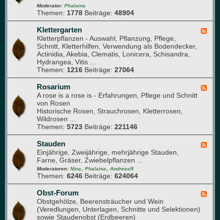
s
e
-
Moderator:
Phalaina
e
Themen:
1778
Beiträge:
48904
d
G
b
e
l
e
r
a
Klettergarten
F
e
)
s
Kletterpflanzen - Auswahl, Pflanzung, Pflege,
e
t
h
Schnitt, Kletterhilfen, Verwendung als Bodendecker,
e
a
Actinidia, Akebia, Clematis, Lonicera, Schisandra,
d
u
Hydrangea, Vitis ...
-
s
Themen:
1216
Beiträge:
27064
K
l
e
Rosarium
F
t
A rose is a rose is - Erfahrungen, Pflege und Schnitt
e
t
von Rosen
e
e
Historische Rosen, Strauchrosen, Kletterrosen,
d
r
Wildrosen ...
-
g
Themen:
5723
Beiträge:
221146
R
a
o
r
s
Stauden
F
t
a
Einjährige, Zweijährige, mehrjährige Stauden,
e
e
r
Farne, Gräser, Zwiebelpflanzen ...
e
n
i
,
,
d
Moderatoren:
Nina
Phalaina
AndreasR
u
Themen:
6246
Beiträge:
624064
-
m
S
t
Obst-Forum
F
a
Obstgehölze, Beerensträucher und Wein
e
u
(Veredlungen, Unterlagen, Schnitte und Selektionen)
e
d
sowie Staudenobst (Erdbeeren)
d