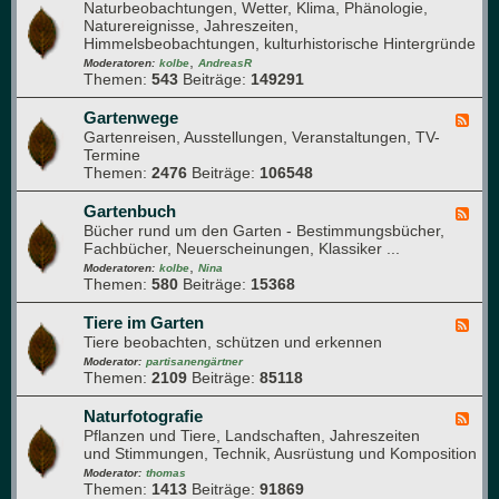
l
Naturbeobachtungen, Wetter, Klima, Phänologie,
e
a
a
Naturereignisse, Jahreszeiten,
e
u
n
Himmelsbeobachtungen, kulturhistorische Hintergründe
d
f
z
,
-
Moderatoren:
kolbe
AndreasR
e
e
Themen:
543
Beiträge:
149291
G
n
n
a
g
r
Gartenwege
F
e
t
Gartenreisen, Ausstellungen, Veranstaltungen, TV-
e
s
e
Termine
e
u
n
Themen:
2476
Beiträge:
106548
d
n
j
-
d
a
G
Gartenbuch
F
h
h
a
Bücher rund um den Garten - Bestimmungsbücher,
e
e
r
r
Fachbücher, Neuerscheinungen, Klassiker ...
e
i
t
,
d
Moderatoren:
kolbe
Nina
t
e
Themen:
580
Beiträge:
15368
-
n
G
w
a
Tiere im Garten
F
e
r
Tiere beobachten, schützen und erkennen
e
g
t
e
Moderator:
partisanengärtner
e
e
Themen:
2109
Beiträge:
85118
d
n
-
b
T
Naturfotografie
F
u
i
Pflanzen und Tiere, Landschaften, Jahreszeiten
e
c
e
und Stimmungen, Technik, Ausrüstung und Komposition
e
h
r
d
Moderator:
thomas
e
Themen:
1413
Beiträge:
91869
-