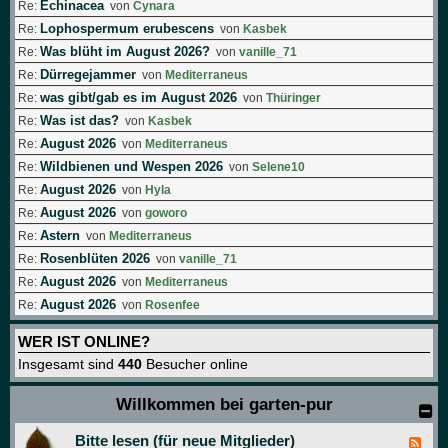
Echinacea
Re:
von
Cynara
Lophospermum erubescens
Re:
von
Kasbek
Was blüht im August 2026?
Re:
von
vanille_71
Dürregejammer
Re:
von
Mediterraneus
was gibt/gab es im August 2026
Re:
von
Thüringer
Was ist das?
Re:
von
Kasbek
August 2026
Re:
von
Mediterraneus
Wildbienen und Wespen 2026
Re:
von
Selene10
August 2026
Re:
von
Hyla
August 2026
Re:
von
goworo
Astern
Re:
von
Mediterraneus
Rosenblüten 2026
Re:
von
vanille_71
August 2026
Re:
von
Mediterraneus
August 2026
Re:
von
Rosenfee
WER IST ONLINE?
Insgesamt sind
440
Besucher online
Willkommen bei garten-pur
Bitte lesen (für neue Mitglieder)
F