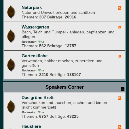
i
N
m
a
Naturpark
F
G
t
Natur und Umwelt erleben und schützen
e
a
u
Themen:
307
Beiträge:
20916
e
r
r
d
t
f
-
Wassergarten
F
e
o
N
Bach, Teich und Tümpel - anlegen, bepflanzen und
e
n
t
a
pflegen
e
o
t
d
Moderator:
Nina
g
u
Themen:
562
Beiträge:
13757
-
r
r
W
a
p
a
Gartenküche
F
f
a
s
Verwenden, haltbar machen, zubereiten und
e
i
r
s
genießen
e
e
k
e
d
Moderator:
Nina
r
Themen:
2210
Beiträge:
138107
-
g
G
a
a
Speakers Corner
r
r
t
t
e
Das grüne Brett
e
F
n
n
Verschenken und tauschen, suchen und bieten
e
k
(nicht kommerziell)
e
ü
d
Moderator:
Nina
c
Themen:
6757
Beiträge:
43225
-
h
D
e
a
Haustiere
F