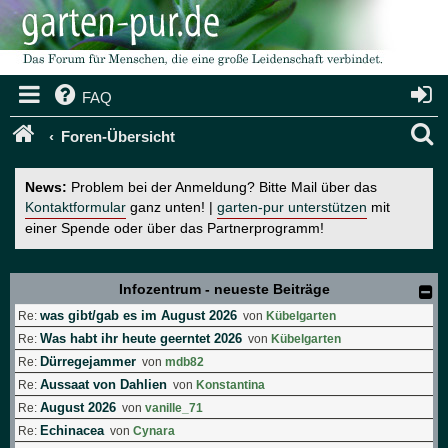
FAQ
S
Foren-Übersicht
u
News:
Problem bei der Anmeldung? Bitte Mail über das
c
Kontaktformular
ganz unten! |
garten-pur unterstützen
mit
einer Spende oder über das Partnerprogramm!
h
e
Infozentrum - neueste Beiträge
was gibt/gab es im August 2026
Re:
von
Kübelgarten
Was habt ihr heute geerntet 2026
Re:
von
Kübelgarten
Dürregejammer
Re:
von
mdb82
Aussaat von Dahlien
Re:
von
Konstantina
August 2026
Re:
von
vanille_71
Echinacea
Re:
von
Cynara