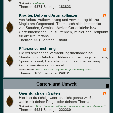
e
-
Moderator:
cydorian
n
Themen:
5371
Beiträge:
183823
O
b
s
Kräuter, Duft- und Aromapflanzen
F
t
Von Anbau, Aufbewahrung und Anwendung bis zur
e
-
Magie am Wegesrand. Thematisch nicht immer klar
e
F
von Stauden, Gemüse, Atelier, Gartenküche bzw
d
o
Gartenmenschen u.ä. zu trennen, ist hier der Treffpunkt
-
r
für die Kräuterfans.
K
u
Themen:
901
Beiträge:
18400
r
m
ä
u
Pflanzenvermehrung
F
t
Die verschiedenen Vermehrungsmethoden bei
e
e
Stauden und Gehölzen, Abbau von Keimungshemmern,
e
r
Sporenaussaat, Herstellen und Zusammensetzung
d
,
keimarmer Aussaatböden etc.
-
D
,
,
,
P
Moderatoren:
Nina
Phalaina
cydorian
partisanengärtner
u
Themen:
1623
Beiträge:
24812
f
f
l
t
a
Garten- und Umwelt
-
n
u
z
n
Quer durch den Garten
e
F
d
n
Hier bist du richtig, wenn du nicht genau weißt,
e
A
v
wohin mit deiner Frage oder deinem Thema!
e
r
e
,
,
,
,
d
Moderatoren:
Nina
Phalaina
cydorian
partisanengärtner
AndreasR
o
r
Themen:
5521
Beiträge:
222230
-
m