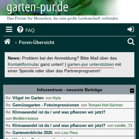
FAQ
S
Foren-Übersicht
u
News:
Problem bei der Anmeldung? Bitte Mail über das
c
Kontaktformular
ganz unten! |
garten-pur unterstützen
mit
einer Spende oder über das Partnerprogramm!
h
e
Infozentrum - neueste Beiträge
Vögel im Garten
Re:
von
Hyla
Gemüsegarten - Fotoimpressionen
Re:
von
Tempel-Hof-Gärtner
Klimawandel ist da / und was pflanzen wir jetzt?
Re:
von
Mediterraneus
Klimawandel ist da / und was pflanzen wir jetzt?
Re:
von
vanille_71
Garteneinblicke 2026
Re:
von
Lou-Thea