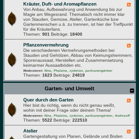
s
Kräuter, Duft- und Aromapflanzen
F
t
Von Anbau, Aufbewahrung und Anwendung bis zur
e
-
Magie am Wegesrand. Thematisch nicht immer klar
e
F
von Stauden, Gemüse, Atelier, Gartenküche bzw
d
o
Gartenmenschen u.ä. zu trennen, ist hier der Treffpunkt
-
r
für die Kräuterfans.
K
u
Themen:
901
Beiträge:
18400
r
m
ä
u
Pflanzenvermehrung
F
t
Die verschiedenen Vermehrungsmethoden bei
e
e
Stauden und Gehölzen, Abbau von Keimungshemmern,
e
r
Sporenaussaat, Herstellen und Zusammensetzung
d
,
keimarmer Aussaatböden etc.
-
D
,
,
,
P
Moderatoren:
Nina
Phalaina
cydorian
partisanengärtner
u
Themen:
1623
Beiträge:
24819
f
f
l
t
a
Garten- und Umwelt
-
n
u
z
n
Quer durch den Garten
e
F
d
n
Hier bist du richtig, wenn du nicht genau weißt,
e
A
v
wohin mit deiner Frage oder deinem Thema!
e
r
e
,
,
,
,
d
Moderatoren:
Nina
Phalaina
cydorian
partisanengärtner
AndreasR
o
r
Themen:
5522
Beiträge:
222510
-
m
m
Q
a
e
u
Atelier
F
p
h
e
Gartengestaltung von Planen, Gelände und Boden
e
f