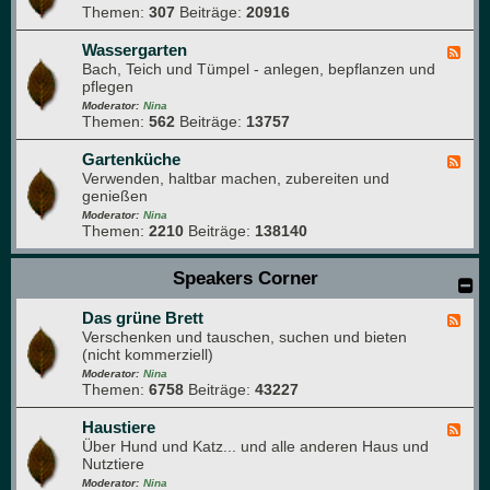
a
u
Themen:
307
Beiträge:
20916
e
r
r
d
t
f
-
Wassergarten
F
e
o
N
Bach, Teich und Tümpel - anlegen, bepflanzen und
e
n
t
a
pflegen
e
o
t
d
Moderator:
Nina
g
u
Themen:
562
Beiträge:
13757
-
r
r
W
a
p
a
Gartenküche
F
f
a
s
Verwenden, haltbar machen, zubereiten und
e
i
r
s
genießen
e
e
k
e
d
Moderator:
Nina
r
Themen:
2210
Beiträge:
138140
-
g
G
a
a
Speakers Corner
r
r
t
t
e
Das grüne Brett
e
F
n
n
Verschenken und tauschen, suchen und bieten
e
k
(nicht kommerziell)
e
ü
d
Moderator:
Nina
c
Themen:
6758
Beiträge:
43227
-
h
D
e
a
Haustiere
F
s
Über Hund und Katz... und alle anderen Haus und
e
g
Nutztiere
e
r
d
Moderator:
Nina