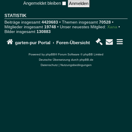
Angemeldet bleiben
o
r
u
STATISTIK
m
Beiträge insgesamt
4420683
• Themen insgesamt
70528
•
u
Mitglieder insgesamt
19748
• Unser neuestes Mitglied:
Xana
•
n
Bilder insgesamt
130883
d
P
o
garten-pur Portal
Foren-Übersicht
r
t
Powered by
phpBB
® Forum Software © phpBB Limited
a
Deutsche Übersetzung durch
phpBB.de
l
Datenschutz
|
Nutzungsbedingungen