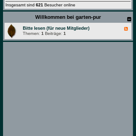
Insgesamt sind
621
Besucher online
Willkommen bei garten-pur
Bitte lesen (für neue Mitglieder)
F
Themen:
1
Beiträge:
1
e
e
d
-
B
i
t
t
e
l
e
s
e
n
(
f
ü
r
n
e
u
e