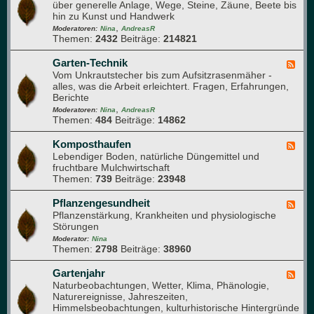
r
r
über generelle Anlage, Wege, Steine, Zäune, Beete bis
e
l
u
d
hin zu Kunst und Handwerk
d
a
n
u
,
-
Moderatoren:
Nina
AndreasR
n
g
r
Themen:
2432
Beiträge:
214821
A
z
c
t
e
h
e
Garten-Technik
F
n
d
l
Vom Unkrautstecher bis zum Aufsitzrasenmäher -
e
e
i
alles, was die Arbeit erleichtert. Fragen, Erfahrungen,
e
n
e
Berichte
d
G
r
,
-
Moderatoren:
Nina
AndreasR
a
Themen:
484
Beiträge:
14862
G
r
a
t
r
Komposthaufen
F
e
t
Lebendiger Boden, natürliche Düngemittel und
e
n
e
fruchtbare Mulchwirtschaft
e
n
Themen:
739
Beiträge:
23948
d
-
-
T
K
Pflanzengesundheit
F
e
o
Pflanzenstärkung, Krankheiten und physiologische
e
c
m
Störungen
e
h
p
d
Moderator:
Nina
n
o
Themen:
2798
Beiträge:
38960
-
i
s
P
k
t
f
Gartenjahr
F
h
l
Naturbeobachtungen, Wetter, Klima, Phänologie,
e
a
a
Naturereignisse, Jahreszeiten,
e
u
n
Himmelsbeobachtungen, kulturhistorische Hintergründe
d
f