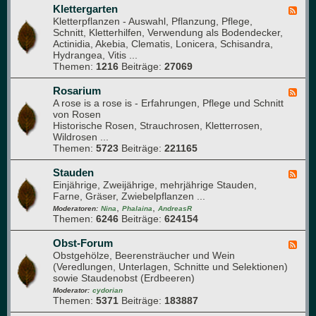
e
a
Klettergarten
F
e
s
Kletterpflanzen - Auswahl, Pflanzung, Pflege,
e
t
h
Schnitt, Kletterhilfen, Verwendung als Bodendecker,
e
a
Actinidia, Akebia, Clematis, Lonicera, Schisandra,
d
u
Hydrangea, Vitis ...
-
s
Themen:
1216
Beiträge:
27069
K
l
e
Rosarium
F
t
A rose is a rose is - Erfahrungen, Pflege und Schnitt
e
t
von Rosen
e
e
Historische Rosen, Strauchrosen, Kletterrosen,
d
r
Wildrosen ...
-
g
Themen:
5723
Beiträge:
221165
R
a
o
r
s
Stauden
F
t
a
Einjährige, Zweijährige, mehrjährige Stauden,
e
e
r
Farne, Gräser, Zwiebelpflanzen ...
e
n
i
,
,
d
Moderatoren:
Nina
Phalaina
AndreasR
u
Themen:
6246
Beiträge:
624154
-
m
S
t
Obst-Forum
F
a
Obstgehölze, Beerensträucher und Wein
e
u
(Veredlungen, Unterlagen, Schnitte und Selektionen)
e
d
sowie Staudenobst (Erdbeeren)
d
e
-
Moderator:
cydorian
n
Themen:
5371
Beiträge:
183887
O
b