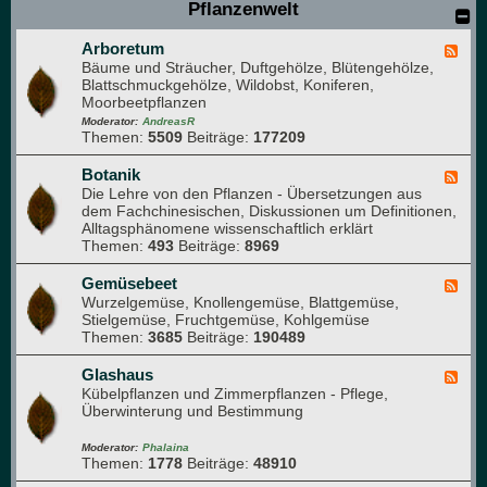
Pflanzenwelt
M
i
Arboretum
t
F
Bäume und Sträucher, Duftgehölze, Blütengehölze,
g
e
Blattschmuckgehölze, Wildobst, Koniferen,
l
e
Moorbeetpflanzen
i
d
e
-
Moderator:
AndreasR
Themen:
5509
Beiträge:
177209
d
A
e
r
r
b
Botanik
F
)
o
Die Lehre von den Pflanzen - Übersetzungen aus
e
r
dem Fachchinesischen, Diskussionen um Definitionen,
e
e
Alltagsphänomene wissenschaftlich erklärt
d
t
Themen:
493
Beiträge:
8969
-
u
B
m
o
Gemüsebeet
F
t
Wurzelgemüse, Knollengemüse, Blattgemüse,
e
a
Stielgemüse, Fruchtgemüse, Kohlgemüse
e
n
Themen:
3685
Beiträge:
190489
d
i
-
k
G
Glashaus
F
e
Kübelpflanzen und Zimmerpflanzen - Pflege,
e
m
Überwinterung und Bestimmung
e
ü
d
s
-
Moderator:
Phalaina
e
Themen:
1778
Beiträge:
48910
G
b
l