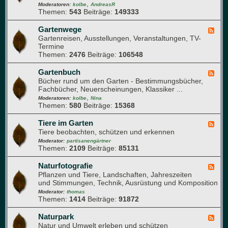
z
,
-
Moderatoren:
kolbe
AndreasR
e
e
Themen:
543
Beiträge:
149333
G
n
n
a
g
r
Gartenwege
F
e
t
Gartenreisen, Ausstellungen, Veranstaltungen, TV-
e
s
e
Termine
e
u
n
Themen:
2476
Beiträge:
106548
d
n
j
-
d
a
G
Gartenbuch
F
h
h
a
Bücher rund um den Garten - Bestimmungsbücher,
e
e
r
r
Fachbücher, Neuerscheinungen, Klassiker ...
e
i
t
,
d
Moderatoren:
kolbe
Nina
t
e
Themen:
580
Beiträge:
15368
-
n
G
w
a
Tiere im Garten
F
e
r
Tiere beobachten, schützen und erkennen
e
g
t
e
Moderator:
partisanengärtner
e
e
Themen:
2109
Beiträge:
85131
d
n
-
b
T
Naturfotografie
F
u
i
Pflanzen und Tiere, Landschaften, Jahreszeiten
e
c
e
und Stimmungen, Technik, Ausrüstung und Komposition
e
h
r
d
Moderator:
thomas
e
Themen:
1414
Beiträge:
91872
-
i
N
m
a
Naturpark
F
G
t
Natur und Umwelt erleben und schützen
e