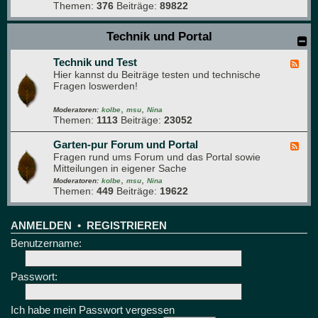
ü
Themen:
376
Beiträge:
89822
-
n
H
e
a
Technik und Portal
B
u
r
s
e
Technik und Test
t
F
t
i
Hier kannst du Beiträge testen und technische
e
t
e
Fragen loswerden!
e
r
d
e
,
,
-
Moderatoren:
kolbe
msu
Nina
Themen:
1113
Beiträge:
23052
T
e
c
Garten-pur Forum und Portal
F
h
Fragen rund ums Forum und das Portal sowie
e
n
Mitteilungen in eigener Sache
e
i
,
,
d
Moderatoren:
kolbe
msu
Nina
k
Themen:
449
Beiträge:
19622
-
u
G
n
a
d
r
ANMELDEN
•
REGISTRIEREN
T
t
Benutzername:
e
e
s
n
t
-
Passwort:
p
u
r
Ich habe mein Passwort vergessen
F