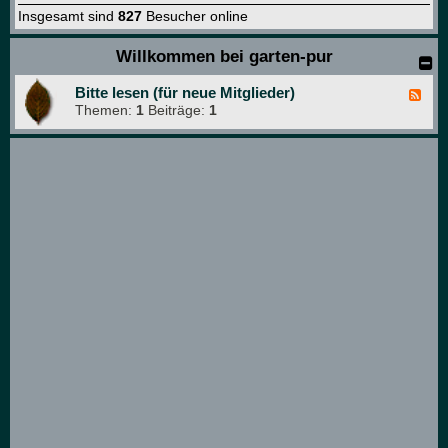
Insgesamt sind
827
Besucher online
Willkommen bei garten-pur
Bitte lesen (für neue Mitglieder)
F
Themen:
1
Beiträge:
1
e
e
d
-
B
i
t
t
e
l
e
s
e
n
(
f
ü
r
n
e
u
e