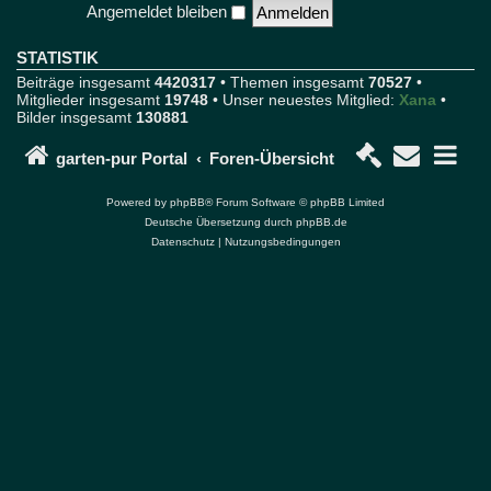
Angemeldet bleiben
o
r
u
STATISTIK
m
Beiträge insgesamt
4420317
• Themen insgesamt
70527
•
u
Mitglieder insgesamt
19748
• Unser neuestes Mitglied:
Xana
•
n
Bilder insgesamt
130881
d
P
o
garten-pur Portal
Foren-Übersicht
r
t
Powered by
phpBB
® Forum Software © phpBB Limited
a
Deutsche Übersetzung durch
phpBB.de
l
Datenschutz
|
Nutzungsbedingungen