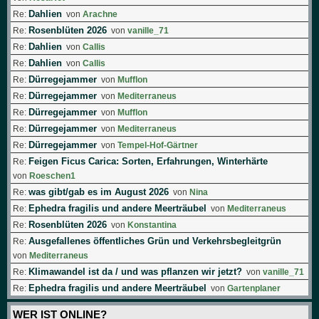
Dahlien
Re:
von
Arachne
Rosenblüten 2026
Re:
von
vanille_71
Dahlien
Re:
von
Callis
Dahlien
Re:
von
Callis
Dürregejammer
Re:
von
Mufflon
Dürregejammer
Re:
von
Mediterraneus
Dürregejammer
Re:
von
Mufflon
Dürregejammer
Re:
von
Mediterraneus
Dürregejammer
Re:
von
Tempel-Hof-Gärtner
Feigen Ficus Carica: Sorten, Erfahrungen, Winterhärte
Re:
von
Roeschen1
was gibt/gab es im August 2026
Re:
von
Nina
Ephedra fragilis und andere Meerträubel
Re:
von
Mediterraneus
Rosenblüten 2026
Re:
von
Konstantina
Ausgefallenes öffentliches Grün und Verkehrsbegleitgrün
Re:
von
Mediterraneus
Klimawandel ist da / und was pflanzen wir jetzt?
Re:
von
vanille_71
Ephedra fragilis und andere Meerträubel
Re:
von
Gartenplaner
WER IST ONLINE?