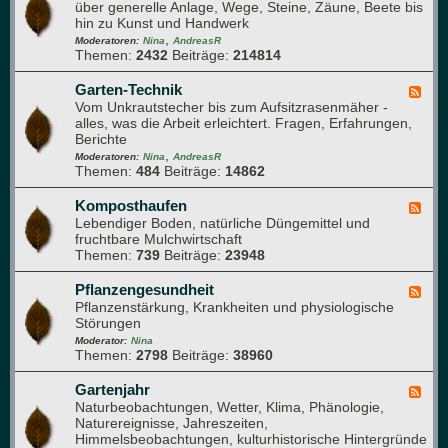
r
r
über generelle Anlage, Wege, Steine, Zäune, Beete bis
e
l
u
d
hin zu Kunst und Handwerk
d
a
n
u
,
-
Moderatoren:
Nina
AndreasR
n
g
r
Themen:
2432
Beiträge:
214814
A
z
c
t
e
h
e
Garten-Technik
F
n
d
l
Vom Unkrautstecher bis zum Aufsitzrasenmäher -
e
e
i
alles, was die Arbeit erleichtert. Fragen, Erfahrungen,
e
n
e
Berichte
d
G
r
,
-
Moderatoren:
Nina
AndreasR
a
Themen:
484
Beiträge:
14862
G
r
a
t
r
Komposthaufen
F
e
t
Lebendiger Boden, natürliche Düngemittel und
e
n
e
fruchtbare Mulchwirtschaft
e
n
Themen:
739
Beiträge:
23948
d
-
-
T
K
Pflanzengesundheit
F
e
o
Pflanzenstärkung, Krankheiten und physiologische
e
c
m
Störungen
e
h
p
d
Moderator:
Nina
n
o
Themen:
2798
Beiträge:
38960
-
i
s
P
k
t
f
Gartenjahr
F
h
l
Naturbeobachtungen, Wetter, Klima, Phänologie,
e
a
a
Naturereignisse, Jahreszeiten,
e
u
n
Himmelsbeobachtungen, kulturhistorische Hintergründe
d
f