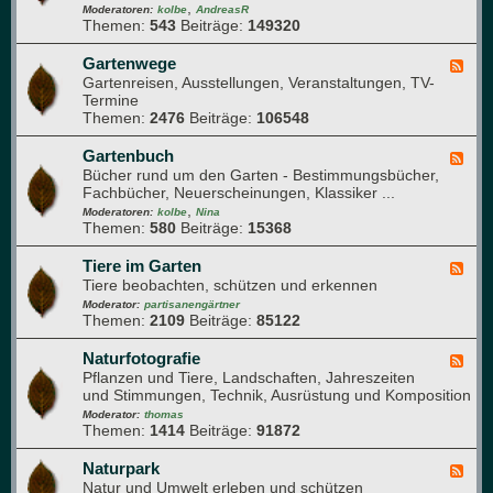
z
,
-
Moderatoren:
kolbe
AndreasR
e
e
Themen:
543
Beiträge:
149320
G
n
n
a
g
r
Gartenwege
F
e
t
Gartenreisen, Ausstellungen, Veranstaltungen, TV-
e
s
e
Termine
e
u
n
Themen:
2476
Beiträge:
106548
d
n
j
-
d
a
G
Gartenbuch
F
h
h
a
Bücher rund um den Garten - Bestimmungsbücher,
e
e
r
r
Fachbücher, Neuerscheinungen, Klassiker ...
e
i
t
,
d
Moderatoren:
kolbe
Nina
t
e
Themen:
580
Beiträge:
15368
-
n
G
w
a
Tiere im Garten
F
e
r
Tiere beobachten, schützen und erkennen
e
g
t
e
Moderator:
partisanengärtner
e
e
Themen:
2109
Beiträge:
85122
d
n
-
b
T
Naturfotografie
F
u
i
Pflanzen und Tiere, Landschaften, Jahreszeiten
e
c
e
und Stimmungen, Technik, Ausrüstung und Komposition
e
h
r
d
Moderator:
thomas
e
Themen:
1414
Beiträge:
91872
-
i
N
m
a
Naturpark
F
G
t
Natur und Umwelt erleben und schützen
e