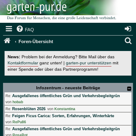
FAQ
S
Foren-Übersicht
u
News:
Problem bei der Anmeldung? Bitte Mail über das
c
Kontaktformular
ganz unten! |
garten-pur unterstützen
mit
einer Spende oder über das Partnerprogramm!
h
e
Infozentrum - neueste Beiträge
Ausgefallenes öffentliches Grün und Verkehrsbegleitgrün
Re:
von
hobab
Rosenblüten 2026
Re:
von
Konstantina
Feigen Ficus Carica: Sorten, Erfahrungen, Winterhärte
Re:
von
RePu86
Ausgefallenes öffentliches Grün und Verkehrsbegleitgrün
Re:
von
RosaRot