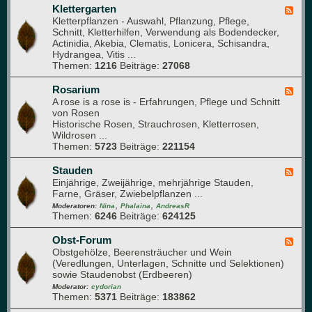
e
a
Klettergarten
F
e
s
Kletterpflanzen - Auswahl, Pflanzung, Pflege,
e
t
h
Schnitt, Kletterhilfen, Verwendung als Bodendecker,
e
a
Actinidia, Akebia, Clematis, Lonicera, Schisandra,
d
u
Hydrangea, Vitis ...
-
s
Themen:
1216
Beiträge:
27068
K
l
e
Rosarium
F
t
A rose is a rose is - Erfahrungen, Pflege und Schnitt
e
t
von Rosen
e
e
Historische Rosen, Strauchrosen, Kletterrosen,
d
r
Wildrosen ...
-
g
Themen:
5723
Beiträge:
221154
R
a
o
r
s
Stauden
F
t
a
Einjährige, Zweijährige, mehrjährige Stauden,
e
e
r
Farne, Gräser, Zwiebelpflanzen ...
e
n
i
,
,
d
Moderatoren:
Nina
Phalaina
AndreasR
u
Themen:
6246
Beiträge:
624125
-
m
S
t
Obst-Forum
F
a
Obstgehölze, Beerensträucher und Wein
e
u
(Veredlungen, Unterlagen, Schnitte und Selektionen)
e
d
sowie Staudenobst (Erdbeeren)
d
e
-
Moderator:
cydorian
n
Themen:
5371
Beiträge:
183862
O
b