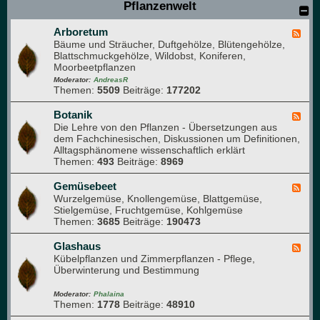
Pflanzenwelt
M
i
Arboretum
t
F
Bäume und Sträucher, Duftgehölze, Blütengehölze,
g
e
Blattschmuckgehölze, Wildobst, Koniferen,
l
e
Moorbeetpflanzen
i
d
e
-
Moderator:
AndreasR
Themen:
5509
Beiträge:
177202
d
A
e
r
r
b
Botanik
F
)
o
Die Lehre von den Pflanzen - Übersetzungen aus
e
r
dem Fachchinesischen, Diskussionen um Definitionen,
e
e
Alltagsphänomene wissenschaftlich erklärt
d
t
Themen:
493
Beiträge:
8969
-
u
B
m
o
Gemüsebeet
F
t
Wurzelgemüse, Knollengemüse, Blattgemüse,
e
a
Stielgemüse, Fruchtgemüse, Kohlgemüse
e
n
Themen:
3685
Beiträge:
190473
d
i
-
k
G
Glashaus
F
e
Kübelpflanzen und Zimmerpflanzen - Pflege,
e
m
Überwinterung und Bestimmung
e
ü
d
s
-
Moderator:
Phalaina
e
Themen:
1778
Beiträge:
48910
G
b
l