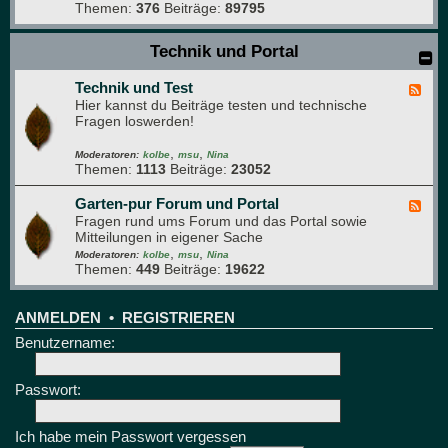
ü
Themen:
376
Beiträge:
89795
-
n
H
e
a
Technik und Portal
B
u
r
s
e
Technik und Test
t
F
t
i
Hier kannst du Beiträge testen und technische
e
t
e
Fragen loswerden!
e
r
d
e
,
,
-
Moderatoren:
kolbe
msu
Nina
Themen:
1113
Beiträge:
23052
T
e
c
Garten-pur Forum und Portal
F
h
Fragen rund ums Forum und das Portal sowie
e
n
Mitteilungen in eigener Sache
e
i
,
,
d
Moderatoren:
kolbe
msu
Nina
k
Themen:
449
Beiträge:
19622
-
u
G
n
a
d
r
ANMELDEN
•
REGISTRIEREN
T
t
Benutzername:
e
e
s
n
t
-
Passwort:
p
u
r
Ich habe mein Passwort vergessen
F