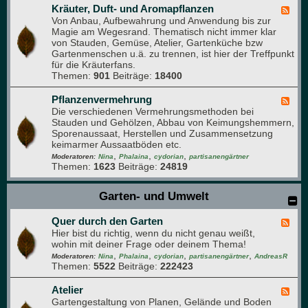
s
Kräuter, Duft- und Aromapflanzen
F
t
Von Anbau, Aufbewahrung und Anwendung bis zur
e
-
Magie am Wegesrand. Thematisch nicht immer klar
e
F
von Stauden, Gemüse, Atelier, Gartenküche bzw
d
o
Gartenmenschen u.ä. zu trennen, ist hier der Treffpunkt
-
r
für die Kräuterfans.
K
u
Themen:
901
Beiträge:
18400
r
m
ä
u
Pflanzenvermehrung
F
t
Die verschiedenen Vermehrungsmethoden bei
e
e
Stauden und Gehölzen, Abbau von Keimungshemmern,
e
r
Sporenaussaat, Herstellen und Zusammensetzung
d
,
keimarmer Aussaatböden etc.
-
D
,
,
,
P
Moderatoren:
Nina
Phalaina
cydorian
partisanengärtner
u
Themen:
1623
Beiträge:
24819
f
f
l
t
a
Garten- und Umwelt
-
n
u
z
n
Quer durch den Garten
e
F
d
n
Hier bist du richtig, wenn du nicht genau weißt,
e
A
v
wohin mit deiner Frage oder deinem Thema!
e
r
e
,
,
,
,
d
Moderatoren:
Nina
Phalaina
cydorian
partisanengärtner
AndreasR
o
r
Themen:
5522
Beiträge:
222423
-
m
m
Q
a
e
u
Atelier
F
p
h
e
Gartengestaltung von Planen, Gelände und Boden
e
f