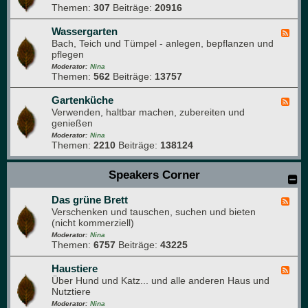
a
u
Themen:
307
Beiträge:
20916
e
r
r
d
t
f
-
Wassergarten
F
e
o
N
Bach, Teich und Tümpel - anlegen, bepflanzen und
e
n
t
a
pflegen
e
o
t
d
Moderator:
Nina
g
u
Themen:
562
Beiträge:
13757
-
r
r
W
a
p
a
Gartenküche
F
f
a
s
Verwenden, haltbar machen, zubereiten und
e
i
r
s
genießen
e
e
k
e
d
Moderator:
Nina
r
Themen:
2210
Beiträge:
138124
-
g
G
a
a
Speakers Corner
r
r
t
t
e
Das grüne Brett
e
F
n
n
Verschenken und tauschen, suchen und bieten
e
k
(nicht kommerziell)
e
ü
d
Moderator:
Nina
c
Themen:
6757
Beiträge:
43225
-
h
D
e
a
Haustiere
F
s
Über Hund und Katz... und alle anderen Haus und
e
g
Nutztiere
e
r
d
Moderator:
Nina