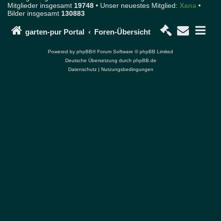
Mitglieder insgesamt
19748
• Unser neuestes Mitglied:
Xana
•
n
Bilder insgesamt
130883
d
P
o
garten-pur Portal
Foren-Übersicht
r
t
Powered by
phpBB
® Forum Software © phpBB Limited
a
Deutsche Übersetzung durch
phpBB.de
l
Datenschutz
|
Nutzungsbedingungen