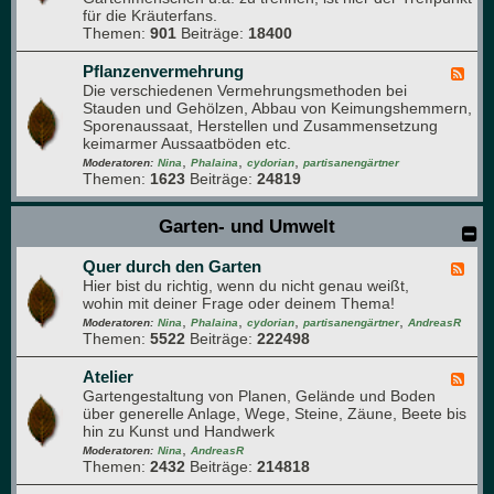
r
für die Kräuterfans.
K
u
Themen:
901
Beiträge:
18400
r
m
ä
u
Pflanzenvermehrung
F
t
Die verschiedenen Vermehrungsmethoden bei
e
e
Stauden und Gehölzen, Abbau von Keimungshemmern,
e
r
Sporenaussaat, Herstellen und Zusammensetzung
d
,
keimarmer Aussaatböden etc.
-
D
,
,
,
P
Moderatoren:
Nina
Phalaina
cydorian
partisanengärtner
u
Themen:
1623
Beiträge:
24819
f
f
l
t
a
Garten- und Umwelt
-
n
u
z
n
Quer durch den Garten
e
F
d
n
Hier bist du richtig, wenn du nicht genau weißt,
e
A
v
wohin mit deiner Frage oder deinem Thema!
e
r
e
,
,
,
,
d
Moderatoren:
Nina
Phalaina
cydorian
partisanengärtner
AndreasR
o
r
Themen:
5522
Beiträge:
222498
-
m
m
Q
a
e
u
Atelier
F
p
h
e
Gartengestaltung von Planen, Gelände und Boden
e
f
r
r
über generelle Anlage, Wege, Steine, Zäune, Beete bis
e
l
u
d
hin zu Kunst und Handwerk
d
a
n
u
,
-
Moderatoren:
Nina
AndreasR
n
g
r
Themen:
2432
Beiträge:
214818
A
z
c
t
e