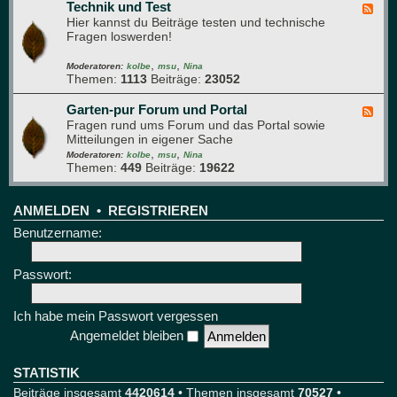
e
Technik und Test
t
F
t
i
Hier kannst du Beiträge testen und technische
e
t
e
Fragen loswerden!
e
r
d
e
,
,
-
Moderatoren:
kolbe
msu
Nina
Themen:
1113
Beiträge:
23052
T
e
c
Garten-pur Forum und Portal
F
h
Fragen rund ums Forum und das Portal sowie
e
n
Mitteilungen in eigener Sache
e
i
,
,
d
Moderatoren:
kolbe
msu
Nina
k
Themen:
449
Beiträge:
19622
-
u
G
n
a
d
r
ANMELDEN
•
REGISTRIEREN
T
t
Benutzername:
e
e
s
n
t
-
Passwort:
p
u
r
Ich habe mein Passwort vergessen
F
Angemeldet bleiben
o
r
u
STATISTIK
m
Beiträge insgesamt
4420614
• Themen insgesamt
70527
•
u