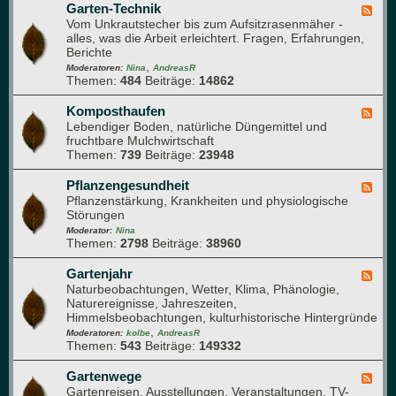
h
e
Garten-Technik
F
n
d
l
Vom Unkrautstecher bis zum Aufsitzrasenmäher -
e
e
i
alles, was die Arbeit erleichtert. Fragen, Erfahrungen,
e
n
e
Berichte
d
G
r
,
-
Moderatoren:
Nina
AndreasR
a
Themen:
484
Beiträge:
14862
G
r
a
t
r
Komposthaufen
F
e
t
Lebendiger Boden, natürliche Düngemittel und
e
n
e
fruchtbare Mulchwirtschaft
e
n
Themen:
739
Beiträge:
23948
d
-
-
T
K
Pflanzengesundheit
F
e
o
Pflanzenstärkung, Krankheiten und physiologische
e
c
m
Störungen
e
h
p
d
Moderator:
Nina
n
o
Themen:
2798
Beiträge:
38960
-
i
s
P
k
t
f
Gartenjahr
F
h
l
Naturbeobachtungen, Wetter, Klima, Phänologie,
e
a
a
Naturereignisse, Jahreszeiten,
e
u
n
Himmelsbeobachtungen, kulturhistorische Hintergründe
d
f
z
,
-
Moderatoren:
kolbe
AndreasR
e
e
Themen:
543
Beiträge:
149332
G
n
n
a
g
r
Gartenwege
F
e
t
Gartenreisen, Ausstellungen, Veranstaltungen, TV-
e