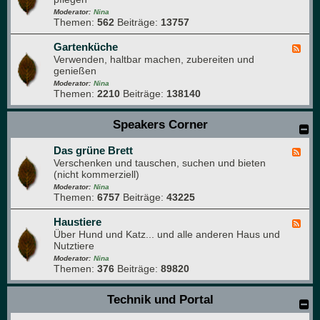
o
t
d
Moderator:
Nina
g
u
Themen:
562
Beiträge:
13757
-
r
r
W
a
p
a
Gartenküche
F
f
a
s
Verwenden, haltbar machen, zubereiten und
e
i
r
s
genießen
e
e
k
e
d
Moderator:
Nina
r
Themen:
2210
Beiträge:
138140
-
g
G
a
a
Speakers Corner
r
r
t
t
e
Das grüne Brett
e
F
n
n
Verschenken und tauschen, suchen und bieten
e
k
(nicht kommerziell)
e
ü
d
Moderator:
Nina
c
Themen:
6757
Beiträge:
43225
-
h
D
e
a
Haustiere
F
s
Über Hund und Katz... und alle anderen Haus und
e
g
Nutztiere
e
r
d
Moderator:
Nina
ü
Themen:
376
Beiträge:
89820
-
n
H
e
a
Technik und Portal
B
u
r
s