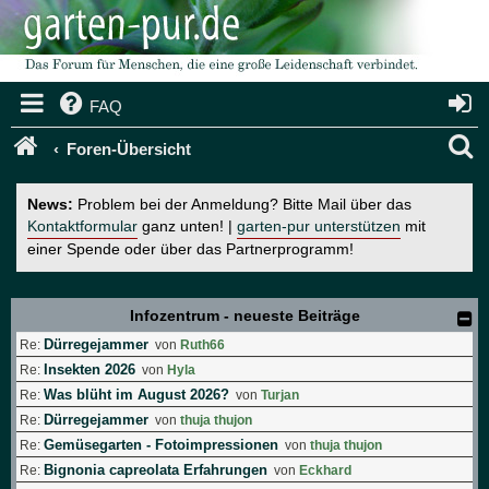
FAQ
S
Foren-Übersicht
u
News:
Problem bei der Anmeldung? Bitte Mail über das
c
Kontaktformular
ganz unten! |
garten-pur unterstützen
mit
einer Spende oder über das Partnerprogramm!
h
e
Infozentrum - neueste Beiträge
Dürregejammer
Re:
von
Ruth66
Insekten 2026
Re:
von
Hyla
Was blüht im August 2026?
Re:
von
Turjan
Dürregejammer
Re:
von
thuja thujon
Gemüsegarten - Fotoimpressionen
Re:
von
thuja thujon
Bignonia capreolata Erfahrungen
Re:
von
Eckhard