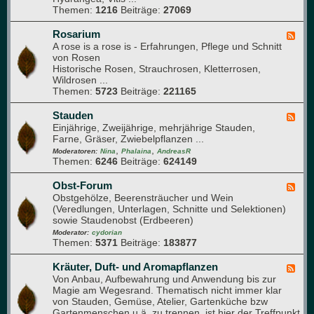
s
Themen:
1216
Beiträge:
27069
K
l
e
Rosarium
F
t
A rose is a rose is - Erfahrungen, Pflege und Schnitt
e
t
von Rosen
e
e
Historische Rosen, Strauchrosen, Kletterrosen,
d
r
Wildrosen ...
-
g
Themen:
5723
Beiträge:
221165
R
a
o
r
s
Stauden
F
t
a
Einjährige, Zweijährige, mehrjährige Stauden,
e
e
r
Farne, Gräser, Zwiebelpflanzen ...
e
n
i
,
,
d
Moderatoren:
Nina
Phalaina
AndreasR
u
Themen:
6246
Beiträge:
624149
-
m
S
t
Obst-Forum
F
a
Obstgehölze, Beerensträucher und Wein
e
u
(Veredlungen, Unterlagen, Schnitte und Selektionen)
e
d
sowie Staudenobst (Erdbeeren)
d
e
-
Moderator:
cydorian
n
Themen:
5371
Beiträge:
183877
O
b
s
Kräuter, Duft- und Aromapflanzen
F
t
Von Anbau, Aufbewahrung und Anwendung bis zur
e
-
Magie am Wegesrand. Thematisch nicht immer klar
e
F
von Stauden, Gemüse, Atelier, Gartenküche bzw
d
o
Gartenmenschen u.ä. zu trennen, ist hier der Treffpunkt
-