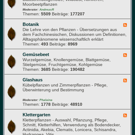
Moorbeetpflanzen
i
d
e
-
Moderator:
AndreasR
Themen:
5509
Beiträge:
177207
d
A
e
r
r
b
Botanik
F
)
o
Die Lehre von den Pflanzen - Übersetzungen aus
e
r
dem Fachchinesischen, Diskussionen um Definitionen,
e
e
Alltagsphänomene wissenschaftlich erklärt
d
t
Themen:
493
Beiträge:
8969
-
u
B
m
o
Gemüsebeet
F
t
Wurzelgemüse, Knollengemüse, Blattgemüse,
e
a
Stielgemüse, Fruchtgemüse, Kohlgemüse
e
n
Themen:
3685
Beiträge:
190482
d
i
-
k
G
Glashaus
F
e
Kübelpflanzen und Zimmerpflanzen - Pflege,
e
m
Überwinterung und Bestimmung
e
ü
d
s
-
Moderator:
Phalaina
e
Themen:
1778
Beiträge:
48910
G
b
l
e
a
Klettergarten
F
e
s
Kletterpflanzen - Auswahl, Pflanzung, Pflege,
e
t
h
Schnitt, Kletterhilfen, Verwendung als Bodendecker,
e
a
Actinidia, Akebia, Clematis, Lonicera, Schisandra,
d
u
Hydrangea, Vitis ...
-