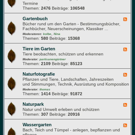
s
e
Termine
e
u
n
Themen:
2476
Beiträge:
106548
d
n
j
-
d
a
G
Gartenbuch
F
h
h
a
Bücher rund um den Garten - Bestimmungsbücher,
e
e
r
r
Fachbücher, Neuerscheinungen, Klassiker ...
e
i
t
,
d
Moderatoren:
kolbe
Nina
t
e
Themen:
580
Beiträge:
15368
-
n
G
w
a
Tiere im Garten
F
e
r
Tiere beobachten, schützen und erkennen
e
g
t
e
Moderator:
partisanengärtner
e
e
Themen:
2109
Beiträge:
85123
d
n
-
b
T
Naturfotografie
F
u
i
Pflanzen und Tiere, Landschaften, Jahreszeiten
e
c
e
und Stimmungen, Technik, Ausrüstung und Komposition
e
h
r
d
Moderator:
thomas
e
Themen:
1414
Beiträge:
91872
-
i
N
m
a
Naturpark
F
G
t
Natur und Umwelt erleben und schützen
e
a
u
Themen:
307
Beiträge:
20916
e
r
r
d
t
f
-
Wassergarten
F
e
o
N
Bach, Teich und Tümpel - anlegen, bepflanzen und
e
n
t
a
pflegen
e