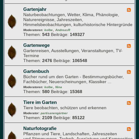
i
s
P
k
t
f
Gartenjahr
F
h
l
Naturbeobachtungen, Wetter, Klima, Phänologie,
e
a
a
Naturereignisse, Jahreszeiten,
e
u
n
Himmelsbeobachtungen, kulturhistorische Hintergründe
d
f
z
,
-
Moderatoren:
kolbe
AndreasR
e
e
Themen:
543
Beiträge:
149327
G
n
n
a
g
r
Gartenwege
F
e
t
Gartenreisen, Ausstellungen, Veranstaltungen, TV-
e
s
e
Termine
e
u
n
Themen:
2476
Beiträge:
106548
d
n
j
-
d
a
G
Gartenbuch
F
h
h
a
Bücher rund um den Garten - Bestimmungsbücher,
e
e
r
r
Fachbücher, Neuerscheinungen, Klassiker ...
e
i
t
,
d
Moderatoren:
kolbe
Nina
t
e
Themen:
580
Beiträge:
15368
-
n
G
w
a
Tiere im Garten
F
e
r
Tiere beobachten, schützen und erkennen
e
g
t
e
Moderator:
partisanengärtner
e
e
Themen:
2109
Beiträge:
85122
d
n
-
b
T
Naturfotografie
F
u
i
Pflanzen und Tiere, Landschaften, Jahreszeiten
e
c
e
und Stimmungen, Technik, Ausrüstung und Komposition
e