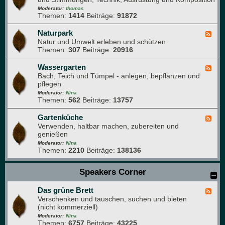
h
r
d
Moderator:
thomas
e
Themen:
1414
Beiträge:
91872
-
i
N
m
a
Naturpark
F
G
t
Natur und Umwelt erleben und schützen
e
a
u
Themen:
307
Beiträge:
20916
e
r
r
d
t
f
-
Wassergarten
F
e
o
N
Bach, Teich und Tümpel - anlegen, bepflanzen und
e
n
t
a
pflegen
e
o
t
d
Moderator:
Nina
g
u
Themen:
562
Beiträge:
13757
-
r
r
W
a
p
a
Gartenküche
F
f
a
s
Verwenden, haltbar machen, zubereiten und
e
i
r
s
genießen
e
e
k
e
d
Moderator:
Nina
r
Themen:
2210
Beiträge:
138136
-
g
G
a
a
Speakers Corner
r
r
t
t
e
Das grüne Brett
e
F
n
n
Verschenken und tauschen, suchen und bieten
e
k
(nicht kommerziell)
e
ü
d
Moderator:
Nina
c
Themen:
6757
Beiträge:
43225
-