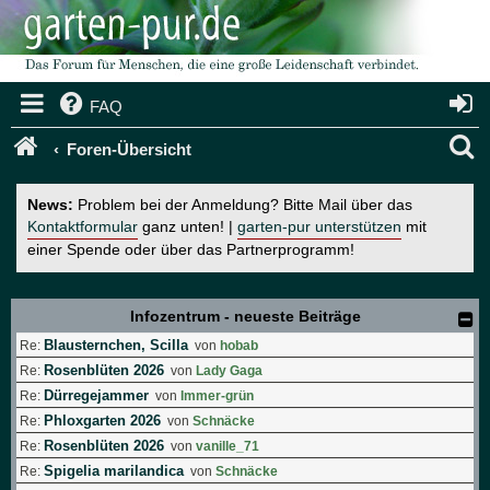
FAQ
S
Foren-Übersicht
u
News:
Problem bei der Anmeldung? Bitte Mail über das
c
Kontaktformular
ganz unten! |
garten-pur unterstützen
mit
einer Spende oder über das Partnerprogramm!
h
e
Infozentrum - neueste Beiträge
Blausternchen, Scilla
Re:
von
hobab
Rosenblüten 2026
Re:
von
Lady Gaga
Dürregejammer
Re:
von
Immer-grün
Phloxgarten 2026
Re:
von
Schnäcke
Rosenblüten 2026
Re:
von
vanille_71
Spigelia marilandica
Re:
von
Schnäcke