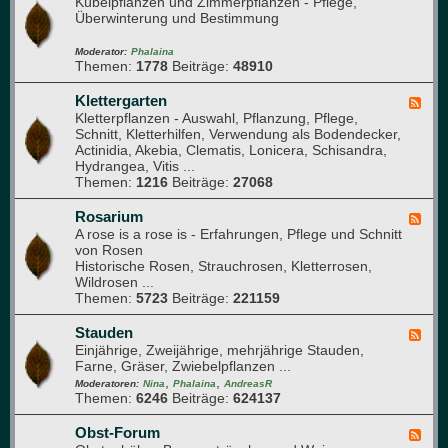
Kübelpflanzen und Zimmerpflanzen - Pflege,
g
e
m
Überwinterung und Bestimmung
l
e
ü
i
d
s
e
-
Moderator:
Phalaina
e
Themen:
1778
Beiträge:
48910
d
G
b
e
l
e
r
a
Klettergarten
F
e
)
s
Kletterpflanzen - Auswahl, Pflanzung, Pflege,
e
t
h
Schnitt, Kletterhilfen, Verwendung als Bodendecker,
e
a
Actinidia, Akebia, Clematis, Lonicera, Schisandra,
d
u
Hydrangea, Vitis ...
-
s
Themen:
1216
Beiträge:
27068
K
l
e
Rosarium
F
t
A rose is a rose is - Erfahrungen, Pflege und Schnitt
e
t
von Rosen
e
e
Historische Rosen, Strauchrosen, Kletterrosen,
d
r
Wildrosen ...
-
g
Themen:
5723
Beiträge:
221159
R
a
o
r
s
Stauden
F
t
a
Einjährige, Zweijährige, mehrjährige Stauden,
e
e
r
Farne, Gräser, Zwiebelpflanzen ...
e
n
i
,
,
d
Moderatoren:
Nina
Phalaina
AndreasR
u
Themen:
6246
Beiträge:
624137
-
m
S
t
Obst-Forum
F
a