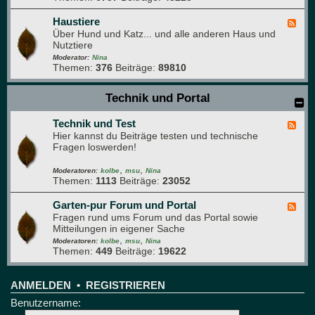
h
D
e
a
Haustiere
F
s
Über Hund und Katz... und alle anderen Haus und
e
g
Nutztiere
e
r
d
Moderator:
Nina
ü
Themen:
376
Beiträge:
89810
-
n
H
e
a
Technik und Portal
B
u
r
s
e
Technik und Test
t
F
t
i
Hier kannst du Beiträge testen und technische
e
t
e
Fragen loswerden!
e
r
d
e
,
,
-
Moderatoren:
kolbe
msu
Nina
Themen:
1113
Beiträge:
23052
T
e
c
Garten-pur Forum und Portal
F
h
Fragen rund ums Forum und das Portal sowie
e
n
Mitteilungen in eigener Sache
e
i
,
,
d
Moderatoren:
kolbe
msu
Nina
k
Themen:
449
Beiträge:
19622
-
u
G
n
a
d
r
ANMELDEN
•
REGISTRIEREN
T
t
Benutzername:
e
e