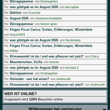
Dürregejammer
Re:
von
Drainagefan
was gibt/gab es im August 2026
Re:
von
borragine
Dahlien
Re:
von
Arachne
August 2026
Re:
von
Sonnenscheinplatz
Dürregejammer
Re:
von
Immer-grün
Feigen Ficus Carica: Sorten, Erfahrungen, Winterhärte
Re:
von
husar2003
was gibt/gab es im August 2026
Re:
von
Gartenlady
Feigen Ficus Carica: Sorten, Erfahrungen, Winterhärte
Re:
von
Niblar
Klimawandel ist da / und was pflanzen wir jetzt?
Re:
von
Chica
Blausternchen, Scilla
Re:
von
knorbs
was gibt/gab es im August 2026
Re:
von
martina 2
Dürregejammer
Re:
von
Drainagefan
Holunder - wer hat einen?
Re:
von
AndreasR
Klimawandel ist da / und was pflanzen wir jetzt?
Re:
von
AndreasR
WER IST ONLINE?
Insgesamt sind
1204
Besucher online
Willkommen bei garten-pur