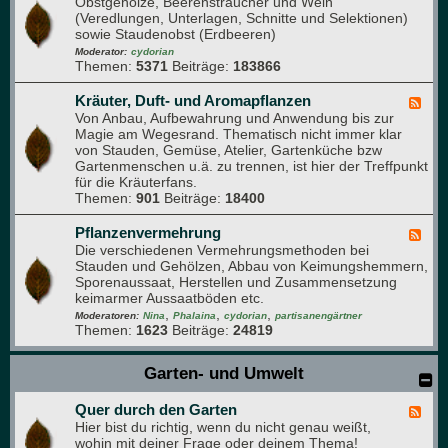
Obstgehölze, Beerensträucher und Wein
e
u
(Veredlungen, Unterlagen, Schnitte und Selektionen)
e
d
sowie Staudenobst (Erdbeeren)
d
e
-
Moderator:
cydorian
n
Themen:
5371
Beiträge:
183866
O
b
s
Kräuter, Duft- und Aromapflanzen
F
t
Von Anbau, Aufbewahrung und Anwendung bis zur
e
-
Magie am Wegesrand. Thematisch nicht immer klar
e
F
von Stauden, Gemüse, Atelier, Gartenküche bzw
d
o
Gartenmenschen u.ä. zu trennen, ist hier der Treffpunkt
-
r
für die Kräuterfans.
K
u
Themen:
901
Beiträge:
18400
r
m
ä
u
Pflanzenvermehrung
F
t
Die verschiedenen Vermehrungsmethoden bei
e
e
Stauden und Gehölzen, Abbau von Keimungshemmern,
e
r
Sporenaussaat, Herstellen und Zusammensetzung
d
,
keimarmer Aussaatböden etc.
-
D
,
,
,
P
Moderatoren:
Nina
Phalaina
cydorian
partisanengärtner
u
Themen:
1623
Beiträge:
24819
f
f
l
t
a
Garten- und Umwelt
-
n
u
z
n
Quer durch den Garten
e
F
d
n
Hier bist du richtig, wenn du nicht genau weißt,
e
A
v
wohin mit deiner Frage oder deinem Thema!
e