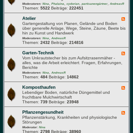
r
e
,
,
,
,
d
Moderatoren:
Nina
Phalaina
cydorian
partisanengärtner
AndreasR
o
r
Themen:
5522
Beiträge:
222451
-
m
m
Q
a
e
u
Atelier
F
p
h
e
Gartengestaltung von Planen, Gelände und Boden
e
f
r
r
über generelle Anlage, Wege, Steine, Zäune, Beete bis
e
l
u
d
hin zu Kunst und Handwerk
d
a
n
u
,
-
Moderatoren:
Nina
AndreasR
n
g
r
Themen:
2432
Beiträge:
214816
A
z
c
t
e
h
e
Garten-Technik
F
n
d
l
Vom Unkrautstecher bis zum Aufsitzrasenmäher -
e
e
i
alles, was die Arbeit erleichtert. Fragen, Erfahrungen,
e
n
e
Berichte
d
G
r
,
-
Moderatoren:
Nina
AndreasR
a
Themen:
484
Beiträge:
14862
G
r
a
t
r
Komposthaufen
F
e
t
Lebendiger Boden, natürliche Düngemittel und
e
n
e
fruchtbare Mulchwirtschaft
e
n
Themen:
739
Beiträge:
23948
d
-
-
T
K
Pflanzengesundheit
F
e
o
Pflanzenstärkung, Krankheiten und physiologische
e
c
m
Störungen
e
h
p
d
Moderator:
Nina
n
o
Themen:
2798
Beiträge:
38960
-