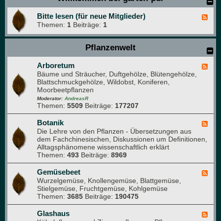
Bitte lesen (für neue Mitglieder)
F
Themen:
1
Beiträge:
1
e
e
d
Pflanzenwelt
-
B
i
Arboretum
F
t
Bäume und Sträucher, Duftgehölze, Blütengehölze,
e
t
Blattschmuckgehölze, Wildobst, Koniferen,
e
e
Moorbeetpflanzen
d
l
-
Moderator:
AndreasR
e
Themen:
5509
Beiträge:
177207
A
s
r
e
b
Botanik
F
n
o
Die Lehre von den Pflanzen - Übersetzungen aus
e
(
r
dem Fachchinesischen, Diskussionen um Definitionen,
e
f
e
Alltagsphänomene wissenschaftlich erklärt
d
ü
t
Themen:
493
Beiträge:
8969
-
r
u
B
n
m
o
Gemüsebeet
F
e
t
Wurzelgemüse, Knollengemüse, Blattgemüse,
e
u
a
Stielgemüse, Fruchtgemüse, Kohlgemüse
e
e
n
Themen:
3685
Beiträge:
190475
d
M
i
-
i
k
G
Glashaus
t
F
e