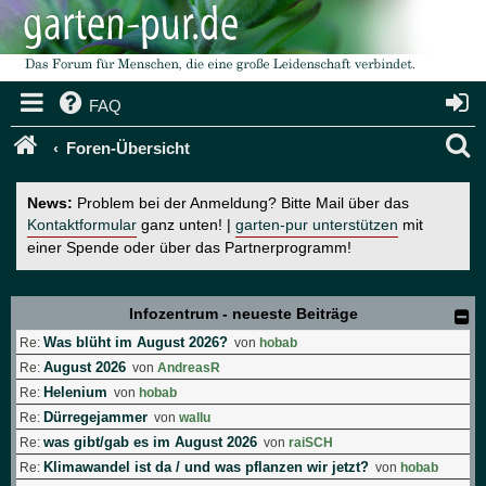
FAQ
S
Foren-Übersicht
u
News:
Problem bei der Anmeldung? Bitte Mail über das
c
Kontaktformular
ganz unten! |
garten-pur unterstützen
mit
einer Spende oder über das Partnerprogramm!
h
e
Infozentrum - neueste Beiträge
Was blüht im August 2026?
Re:
von
hobab
August 2026
Re:
von
AndreasR
Helenium
Re:
von
hobab
Dürregejammer
Re:
von
wallu
was gibt/gab es im August 2026
Re:
von
raiSCH
Klimawandel ist da / und was pflanzen wir jetzt?
Re:
von
hobab