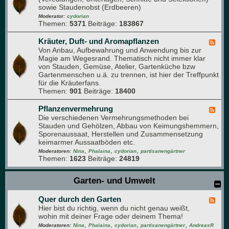
d
sowie Staudenobst (Erdbeeren)
d
e
-
Moderator:
cydorian
n
Themen:
5371
Beiträge:
183867
O
b
s
Kräuter, Duft- und Aromapflanzen
F
t
Von Anbau, Aufbewahrung und Anwendung bis zur
e
-
Magie am Wegesrand. Thematisch nicht immer klar
e
F
von Stauden, Gemüse, Atelier, Gartenküche bzw
d
o
Gartenmenschen u.ä. zu trennen, ist hier der Treffpunkt
-
r
für die Kräuterfans.
K
u
Themen:
901
Beiträge:
18400
r
m
ä
u
Pflanzenvermehrung
F
t
Die verschiedenen Vermehrungsmethoden bei
e
e
Stauden und Gehölzen, Abbau von Keimungshemmern,
e
r
Sporenaussaat, Herstellen und Zusammensetzung
d
,
keimarmer Aussaatböden etc.
-
D
,
,
,
P
Moderatoren:
Nina
Phalaina
cydorian
partisanengärtner
u
Themen:
1623
Beiträge:
24819
f
f
l
t
a
Garten- und Umwelt
-
n
u
z
n
Quer durch den Garten
e
F
d
n
Hier bist du richtig, wenn du nicht genau weißt,
e
A
v
wohin mit deiner Frage oder deinem Thema!
e
r
e
,
,
,
,
d
Moderatoren:
Nina
Phalaina
cydorian
partisanengärtner
AndreasR