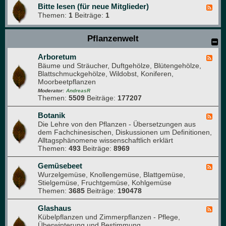
Bitte lesen (für neue Mitglieder)
F
Themen:
1
Beiträge:
1
e
e
d
Pflanzenwelt
-
B
i
Arboretum
F
t
Bäume und Sträucher, Duftgehölze, Blütengehölze,
e
t
Blattschmuckgehölze, Wildobst, Koniferen,
e
e
Moorbeetpflanzen
d
l
-
Moderator:
AndreasR
e
Themen:
5509
Beiträge:
177207
A
s
r
e
b
Botanik
F
n
o
Die Lehre von den Pflanzen - Übersetzungen aus
e
(
r
dem Fachchinesischen, Diskussionen um Definitionen,
e
f
e
Alltagsphänomene wissenschaftlich erklärt
d
ü
t
Themen:
493
Beiträge:
8969
-
r
u
B
n
m
o
Gemüsebeet
F
e
t
Wurzelgemüse, Knollengemüse, Blattgemüse,
e
u
a
Stielgemüse, Fruchtgemüse, Kohlgemüse
e
e
n
Themen:
3685
Beiträge:
190478
d
M
i
-
i
k
G
Glashaus
t
F
e
Kübelpflanzen und Zimmerpflanzen - Pflege,
g
e
m
Überwinterung und Bestimmung
l
e