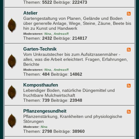
o
r
Themen:
5522
Beiträge:
222473
-
m
m
Q
a
e
u
Atelier
F
p
h
e
Gartengestaltung von Planen, Gelände und Boden
e
f
r
r
über generelle Anlage, Wege, Steine, Zäune, Beete bis
e
l
u
d
hin zu Kunst und Handwerk
d
a
n
u
,
-
Moderatoren:
Nina
AndreasR
n
g
r
Themen:
2432
Beiträge:
214817
A
z
c
t
e
h
e
Garten-Technik
F
n
d
l
Vom Unkrautstecher bis zum Aufsitzrasenmäher -
e
e
i
alles, was die Arbeit erleichtert. Fragen, Erfahrungen,
e
n
e
Berichte
d
G
r
,
-
Moderatoren:
Nina
AndreasR
a
Themen:
484
Beiträge:
14862
G
r
a
t
r
Komposthaufen
F
e
t
Lebendiger Boden, natürliche Düngemittel und
e
n
e
fruchtbare Mulchwirtschaft
e
n
Themen:
739
Beiträge:
23948
d
-
-
T
K
Pflanzengesundheit
F
e
o
Pflanzenstärkung, Krankheiten und physiologische
e
c
m
Störungen
e
h
p
d
Moderator:
Nina
n
o
Themen:
2798
Beiträge:
38960
-
i
s
P
k