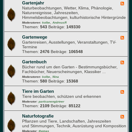
t
f
Gartenjahr
F
h
l
Naturbeobachtungen, Wetter, Klima, Phänologie,
e
a
a
Naturereignisse, Jahreszeiten,
e
u
n
Himmelsbeobachtungen, kulturhistorische Hintergründe
d
f
z
,
-
Moderatoren:
kolbe
AndreasR
e
e
Themen:
543
Beiträge:
149330
G
n
n
a
g
r
Gartenwege
F
e
t
Gartenreisen, Ausstellungen, Veranstaltungen, TV-
e
s
e
Termine
e
u
n
Themen:
2476
Beiträge:
106548
d
n
j
-
d
a
G
Gartenbuch
F
h
h
a
Bücher rund um den Garten - Bestimmungsbücher,
e
e
r
r
Fachbücher, Neuerscheinungen, Klassiker ...
e
i
t
,
d
Moderatoren:
kolbe
Nina
t
e
Themen:
580
Beiträge:
15368
-
n
G
w
a
Tiere im Garten
F
e
r
Tiere beobachten, schützen und erkennen
e
g
t
e
Moderator:
partisanengärtner
e
e
Themen:
2109
Beiträge:
85122
d
n
-
b
T
Naturfotografie
F
u
i
Pflanzen und Tiere, Landschaften, Jahreszeiten
e
c
e
und Stimmungen, Technik, Ausrüstung und Komposition
e
h
r
d
Moderator:
thomas