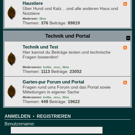
e
a
Haustiere
F
s
Über Hund und Katz... und alle anderen Haus und
e
g
Nutztiere
e
r
d
Moderator:
Nina
ü
Themen:
376
Beiträge:
89819
-
n
H
e
a
Technik und Portal
B
u
r
s
e
Technik und Test
t
F
t
i
Hier kannst du Beiträge testen und technische
e
t
e
Fragen loswerden!
e
r
d
e
,
,
-
Moderatoren:
kolbe
msu
Nina
Themen:
1113
Beiträge:
23052
T
e
c
Garten-pur Forum und Portal
F
h
Fragen rund ums Forum und das Portal sowie
e
n
Mitteilungen in eigener Sache
e
i
,
,
d
Moderatoren:
kolbe
msu
Nina
k
Themen:
449
Beiträge:
19622
-
u
G
n
a
d
r
ANMELDEN
•
REGISTRIEREN
T
t
Benutzername:
e
e
s
n
t