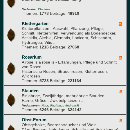
ü
i
d
s
e
-
Moderator:
Phalaina
e
Themen:
1778
Beiträge:
48910
d
G
b
e
l
e
r
a
Klettergarten
F
e
)
s
Kletterpflanzen - Auswahl, Pflanzung, Pflege,
e
t
h
Schnitt, Kletterhilfen, Verwendung als Bodendecker,
e
a
Actinidia, Akebia, Clematis, Lonicera, Schisandra,
d
u
Hydrangea, Vitis ...
-
s
Themen:
1216
Beiträge:
27068
K
l
e
Rosarium
F
t
A rose is a rose is - Erfahrungen, Pflege und Schnitt
e
t
von Rosen
e
e
Historische Rosen, Strauchrosen, Kletterrosen,
d
r
Wildrosen ...
-
g
Themen:
5723
Beiträge:
221164
R
a
o
r
s
Stauden
F
t
a
Einjährige, Zweijährige, mehrjährige Stauden,
e
e
r
Farne, Gräser, Zwiebelpflanzen ...
e
n
i
,
,
d
Moderatoren:
Nina
Phalaina
AndreasR
u
Themen:
6246
Beiträge:
624142
-
m
S
t
Obst-Forum
F
a
Obstgehölze, Beerensträucher und Wein
e
u
(Veredlungen, Unterlagen, Schnitte und Selektionen)
e