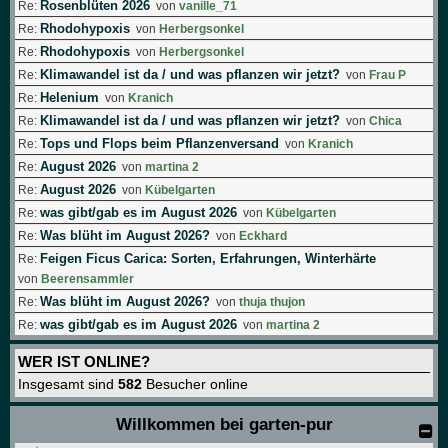
Rosenblüten 2026
Re:
von
vanille_71
Rhodohypoxis
Re:
von
Herbergsonkel
Rhodohypoxis
Re:
von
Herbergsonkel
Klimawandel ist da / und was pflanzen wir jetzt?
Re:
von
Frau P
Helenium
Re:
von
Kranich
Klimawandel ist da / und was pflanzen wir jetzt?
Re:
von
Chica
Tops und Flops beim Pflanzenversand
Re:
von
Kranich
August 2026
Re:
von
martina 2
August 2026
Re:
von
Kübelgarten
was gibt/gab es im August 2026
Re:
von
Kübelgarten
Was blüht im August 2026?
Re:
von
Eckhard
Feigen Ficus Carica: Sorten, Erfahrungen, Winterhärte
Re:
von
Beerensammler
Was blüht im August 2026?
Re:
von
thuja thujon
was gibt/gab es im August 2026
Re:
von
martina 2
WER IST ONLINE?
Insgesamt sind
582
Besucher online
Willkommen bei garten-pur