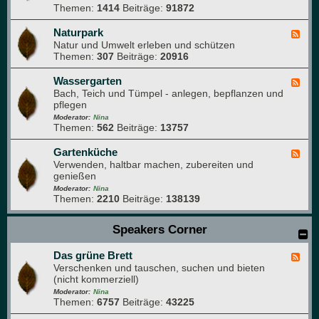
e
Themen:
1414
Beiträge:
91872
-
i
N
m
a
Naturpark
F
G
t
Natur und Umwelt erleben und schützen
e
a
u
Themen:
307
Beiträge:
20916
e
r
r
d
t
f
-
Wassergarten
F
e
o
N
Bach, Teich und Tümpel - anlegen, bepflanzen und
e
n
t
a
pflegen
e
o
t
d
Moderator:
Nina
g
u
Themen:
562
Beiträge:
13757
-
r
r
W
a
p
a
Gartenküche
F
f
a
s
Verwenden, haltbar machen, zubereiten und
e
i
r
s
genießen
e
e
k
e
d
Moderator:
Nina
r
Themen:
2210
Beiträge:
138139
-
g
G
a
a
Speakers Corner
r
r
t
t
e
Das grüne Brett
e
F
n
n
Verschenken und tauschen, suchen und bieten
e
k
(nicht kommerziell)
e
ü
d
Moderator:
Nina
c
Themen:
6757
Beiträge:
43225
-
h
D