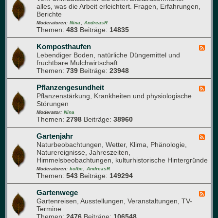
e
i
alles, was die Arbeit erleichtert. Fragen, Erfahrungen,
e
n
e
Berichte
d
G
r
,
-
Moderatoren:
Nina
AndreasR
a
Themen:
483
Beiträge:
14835
G
r
a
t
r
Komposthaufen
F
e
t
Lebendiger Boden, natürliche Düngemittel und
e
n
e
fruchtbare Mulchwirtschaft
e
n
Themen:
739
Beiträge:
23948
d
-
-
T
K
Pflanzengesundheit
F
e
o
Pflanzenstärkung, Krankheiten und physiologische
e
c
m
Störungen
e
h
p
d
Moderator:
Nina
n
o
Themen:
2798
Beiträge:
38960
-
i
s
P
k
t
f
Gartenjahr
F
h
l
Naturbeobachtungen, Wetter, Klima, Phänologie,
e
a
a
Naturereignisse, Jahreszeiten,
e
u
n
Himmelsbeobachtungen, kulturhistorische Hintergründe
d
f
z
,
-
Moderatoren:
kolbe
AndreasR
e
e
Themen:
543
Beiträge:
149294
G
n
n
a
g
r
Gartenwege
F
e
t
Gartenreisen, Ausstellungen, Veranstaltungen, TV-
e
s
e
Termine
e
u
n
Themen:
2476
Beiträge:
106548
d