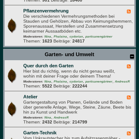
Themen:
901
Beiträge:
18400
r
m
ä
u
Pflanzenvermehrung
F
t
Die verschiedenen Vermehrungsmethoden bei
e
e
Stauden und Gehölzen, Abbau von Keimungshemmern,
e
r
Sporenaussaat, Herstellen und Zusammensetzung
d
,
keimarmer Aussaatböden etc.
-
D
,
,
,
P
Moderatoren:
Nina
Phalaina
cydorian
partisanengärtner
u
Themen:
1623
Beiträge:
24817
f
f
l
t
a
Garten- und Umwelt
-
n
u
z
n
Quer durch den Garten
e
F
d
n
Hier bist du richtig, wenn du nicht genau weißt,
e
A
v
wohin mit deiner Frage oder deinem Thema!
e
r
e
,
,
,
,
d
Moderatoren:
Nina
Phalaina
cydorian
partisanengärtner
AndreasR
o
r
Themen:
5522
Beiträge:
222244
-
m
m
Q
a
e
u
Atelier
F
p
h
e
Gartengestaltung von Planen, Gelände und Boden
e
f
r
r
über generelle Anlage, Wege, Steine, Zäune, Beete bis
e
l
u
d
hin zu Kunst und Handwerk
d
a
n
u
,
-
Moderatoren:
Nina
AndreasR
n
g
r
Themen:
2432
Beiträge:
214799
A
z
c
t
e
h
e
Garten-Technik
F
n
d
l
Vom Unkrautstecher bis zum Aufsitzrasenmäher -
e