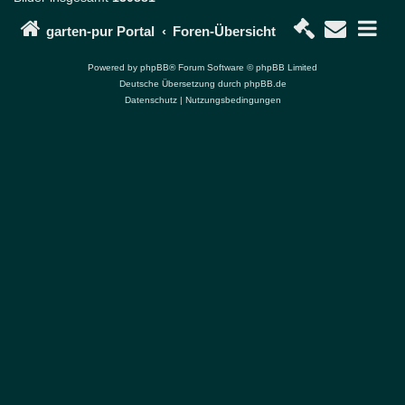
P
o
garten-pur Portal
Foren-Übersicht
r
t
Powered by
phpBB
® Forum Software © phpBB Limited
a
Deutsche Übersetzung durch
phpBB.de
l
Datenschutz
|
Nutzungsbedingungen