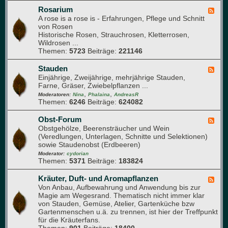
l
e
Rosarium
F
t
A rose is a rose is - Erfahrungen, Pflege und Schnitt
e
t
von Rosen
e
e
Historische Rosen, Strauchrosen, Kletterrosen,
d
r
Wildrosen ...
-
g
Themen:
5723
Beiträge:
221146
R
a
o
r
s
Stauden
F
t
a
Einjährige, Zweijährige, mehrjährige Stauden,
e
e
r
Farne, Gräser, Zwiebelpflanzen ...
e
n
i
,
,
d
Moderatoren:
Nina
Phalaina
AndreasR
u
Themen:
6246
Beiträge:
624082
-
m
S
t
Obst-Forum
F
a
Obstgehölze, Beerensträucher und Wein
e
u
(Veredlungen, Unterlagen, Schnitte und Selektionen)
e
d
sowie Staudenobst (Erdbeeren)
d
e
-
Moderator:
cydorian
n
Themen:
5371
Beiträge:
183824
O
b
s
Kräuter, Duft- und Aromapflanzen
F
t
Von Anbau, Aufbewahrung und Anwendung bis zur
e
-
Magie am Wegesrand. Thematisch nicht immer klar
e
F
von Stauden, Gemüse, Atelier, Gartenküche bzw
d
o
Gartenmenschen u.ä. zu trennen, ist hier der Treffpunkt
-
r
für die Kräuterfans.
K
u