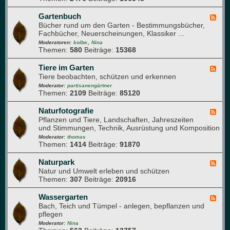
n
j
-
d
a
G
Gartenbuch
F
h
h
a
Bücher rund um den Garten - Bestimmungsbücher,
e
e
r
r
Fachbücher, Neuerscheinungen, Klassiker ...
e
i
t
,
d
Moderatoren:
kolbe
Nina
t
e
Themen:
580
Beiträge:
15368
-
n
G
w
a
Tiere im Garten
F
e
r
Tiere beobachten, schützen und erkennen
e
g
t
e
Moderator:
partisanengärtner
e
e
Themen:
2109
Beiträge:
85120
d
n
-
b
T
Naturfotografie
F
u
i
Pflanzen und Tiere, Landschaften, Jahreszeiten
e
c
e
und Stimmungen, Technik, Ausrüstung und Komposition
e
h
r
d
Moderator:
thomas
e
Themen:
1414
Beiträge:
91870
-
i
N
m
a
Naturpark
F
G
t
Natur und Umwelt erleben und schützen
e
a
u
Themen:
307
Beiträge:
20916
e
r
r
d
t
f
-
Wassergarten
F
e
o
N
Bach, Teich und Tümpel - anlegen, bepflanzen und
e
n
t
a
pflegen
e
o
t
d
Moderator:
Nina
g
u