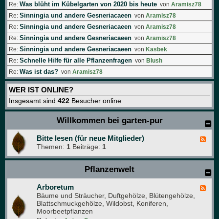
Was blüht im Kübelgarten von 2020 bis heute
Re:
von
Aramisz78
Sinningia und andere Gesneriacaeen
Re:
von
Aramisz78
Sinningia und andere Gesneriacaeen
Re:
von
Aramisz78
Sinningia und andere Gesneriacaeen
Re:
von
Aramisz78
Sinningia und andere Gesneriacaeen
Re:
von
Kasbek
Schnelle Hilfe für alle Pflanzenfragen
Re:
von
Blush
Was ist das?
Re:
von
Aramisz78
WER IST ONLINE?
Insgesamt sind
422
Besucher online
Willkommen bei garten-pur
Bitte lesen (für neue Mitglieder)
F
Themen:
1
Beiträge:
1
e
e
d
Pflanzenwelt
-
B
i
Arboretum
F
t
Bäume und Sträucher, Duftgehölze, Blütengehölze,
e
t
Blattschmuckgehölze, Wildobst, Koniferen,
e
e
Moorbeetpflanzen
d
l