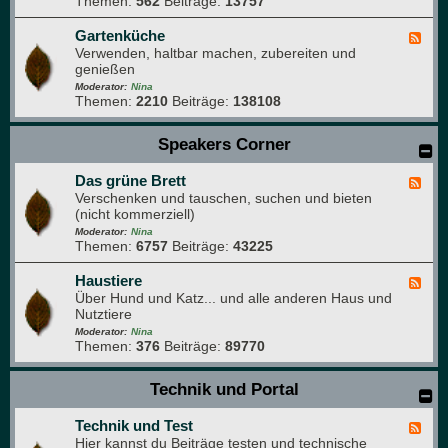
Themen:
562
Beiträge:
13757
-
r
r
W
a
p
a
Gartenküche
F
f
a
s
Verwenden, haltbar machen, zubereiten und
e
i
r
s
genießen
e
e
k
e
d
Moderator:
Nina
r
Themen:
2210
Beiträge:
138108
-
g
G
a
a
Speakers Corner
r
r
t
t
e
Das grüne Brett
e
F
n
n
Verschenken und tauschen, suchen und bieten
e
k
(nicht kommerziell)
e
ü
d
Moderator:
Nina
c
Themen:
6757
Beiträge:
43225
-
h
D
e
a
Haustiere
F
s
Über Hund und Katz... und alle anderen Haus und
e
g
Nutztiere
e
r
d
Moderator:
Nina
ü
Themen:
376
Beiträge:
89770
-
n
H
e
a
Technik und Portal
B
u
r
s
e
Technik und Test
t
F
t
i
Hier kannst du Beiträge testen und technische
e