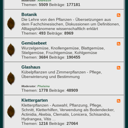
-
Moderator:
AndreasR
e
Themen:
5509
Beiträge:
177181
A
s
r
e
b
Botanik
F
n
o
Die Lehre von den Pflanzen - Übersetzungen aus
e
(
r
dem Fachchinesischen, Diskussionen um Definitionen,
e
f
e
Alltagsphänomene wissenschaftlich erklärt
d
ü
t
Themen:
493
Beiträge:
8969
-
r
u
B
n
m
o
Gemüsebeet
F
e
t
Wurzelgemüse, Knollengemüse, Blattgemüse,
e
u
a
Stielgemüse, Fruchtgemüse, Kohlgemüse
e
e
n
Themen:
3684
Beiträge:
190455
d
M
i
-
i
k
G
Glashaus
t
F
e
Kübelpflanzen und Zimmerpflanzen - Pflege,
g
e
m
Überwinterung und Bestimmung
l
e
ü
i
d
s
e
-
Moderator:
Phalaina
e
Themen:
1778
Beiträge:
48909
d
G
b
e
l
e
r
a
Klettergarten
F
e
)
s
Kletterpflanzen - Auswahl, Pflanzung, Pflege,
e
t
h
Schnitt, Kletterhilfen, Verwendung als Bodendecker,
e
a
Actinidia, Akebia, Clematis, Lonicera, Schisandra,
d
u
Hydrangea, Vitis ...
-
s
Themen:
1216
Beiträge:
27064
K