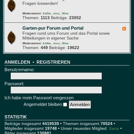
t
e
Fragen loswerden!
e
r
d
e
,
,
-
Moderatoren:
kolbe
msu
Nina
Themen:
1113
Beiträge:
23052
T
e
c
Garten-pur Forum und Portal
F
h
Fragen rund ums Forum und das Portal sowie
e
n
Mitteilungen in eigener Sache
e
i
,
,
d
Moderatoren:
kolbe
msu
Nina
k
Themen:
449
Beiträge:
19622
-
u
G
n
a
d
r
ANMELDEN
•
REGISTRIEREN
T
t
Benutzername:
e
e
s
n
t
-
Passwort:
p
u
r
Ich habe mein Passwort vergessen
F
Angemeldet bleiben
o
r
u
STATISTIK
m
Beiträge insgesamt
4419539
• Themen insgesamt
70524
•
u
Mitglieder insgesamt
19748
• Unser neuestes Mitglied:
Xana
•
n
Bilder insgesamt
130881
d