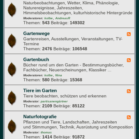
h
l
Naturbeobachtungen, Wetter, Klima, Phänologie,
e
a
a
Naturereignisse, Jahreszeiten,
e
u
n
Himmelsbeobachtungen, kulturhistorische Hintergründe
d
f
z
,
-
Moderatoren:
kolbe
AndreasR
e
e
Themen:
543
Beiträge:
149302
G
n
n
a
g
r
Gartenwege
F
e
t
Gartenreisen, Ausstellungen, Veranstaltungen, TV-
e
s
e
Termine
e
u
n
Themen:
2476
Beiträge:
106548
d
n
j
-
d
a
G
Gartenbuch
F
h
h
a
Bücher rund um den Garten - Bestimmungsbücher,
e
e
r
r
Fachbücher, Neuerscheinungen, Klassiker ...
e
i
t
,
d
Moderatoren:
kolbe
Nina
t
e
Themen:
580
Beiträge:
15368
-
n
G
w
a
Tiere im Garten
F
e
r
Tiere beobachten, schützen und erkennen
e
g
t
e
Moderator:
partisanengärtner
e
e
Themen:
2109
Beiträge:
85122
d
n
-
b
T
Naturfotografie
F
u
i
Pflanzen und Tiere, Landschaften, Jahreszeiten
e
c
e
und Stimmungen, Technik, Ausrüstung und Komposition
e
h
r
d
Moderator:
thomas
e
Themen:
1414
Beiträge:
91872
-