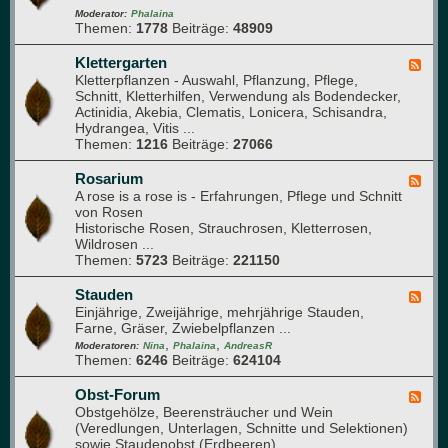
s
e
-
Moderator:
Phalaina
e
Themen:
1778
Beiträge:
48909
d
G
b
e
l
e
r
a
Klettergarten
F
e
)
s
Kletterpflanzen - Auswahl, Pflanzung, Pflege,
e
t
h
Schnitt, Kletterhilfen, Verwendung als Bodendecker,
e
a
Actinidia, Akebia, Clematis, Lonicera, Schisandra,
d
u
Hydrangea, Vitis ...
-
s
Themen:
1216
Beiträge:
27066
K
l
e
Rosarium
F
t
A rose is a rose is - Erfahrungen, Pflege und Schnitt
e
t
von Rosen
e
e
Historische Rosen, Strauchrosen, Kletterrosen,
d
r
Wildrosen ...
-
g
Themen:
5723
Beiträge:
221150
R
a
o
r
s
Stauden
F
t
a
Einjährige, Zweijährige, mehrjährige Stauden,
e
e
r
Farne, Gräser, Zwiebelpflanzen ...
e
n
i
,
,
d
Moderatoren:
Nina
Phalaina
AndreasR
u
Themen:
6246
Beiträge:
624104
-
m
S
t
Obst-Forum
F
a
Obstgehölze, Beerensträucher und Wein
e
u
(Veredlungen, Unterlagen, Schnitte und Selektionen)
e
d
sowie Staudenobst (Erdbeeren)
d