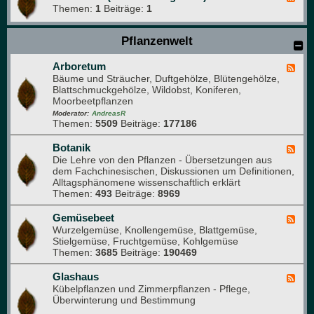
Themen:
1
Beiträge:
1
e
e
d
Pflanzenwelt
-
B
i
Arboretum
F
t
Bäume und Sträucher, Duftgehölze, Blütengehölze,
e
t
Blattschmuckgehölze, Wildobst, Koniferen,
e
e
Moorbeetpflanzen
d
l
-
Moderator:
AndreasR
e
Themen:
5509
Beiträge:
177186
A
s
r
e
b
Botanik
F
n
o
Die Lehre von den Pflanzen - Übersetzungen aus
e
(
r
dem Fachchinesischen, Diskussionen um Definitionen,
e
f
e
Alltagsphänomene wissenschaftlich erklärt
d
ü
t
Themen:
493
Beiträge:
8969
-
r
u
B
n
m
o
Gemüsebeet
F
e
t
Wurzelgemüse, Knollengemüse, Blattgemüse,
e
u
a
Stielgemüse, Fruchtgemüse, Kohlgemüse
e
e
n
Themen:
3685
Beiträge:
190469
d
M
i
-
i
k
G
Glashaus
t
F
e
Kübelpflanzen und Zimmerpflanzen - Pflege,
g
e
m
Überwinterung und Bestimmung
l
e
ü
i
d