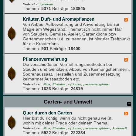
e
-
Moderator:
cydorian
n
Themen:
5371
Beiträge:
183845
O
b
s
Kräuter, Duft- und Aromapflanzen
F
t
Von Anbau, Aufbewahrung und Anwendung bis zur
e
-
Magie am Wegesrand. Thematisch nicht immer klar
e
F
von Stauden, Gemüse, Atelier, Gartenküche bzw
d
o
Gartenmenschen u.ä. zu trennen, ist hier der Treffpunkt
-
r
für die Kräuterfans.
K
u
Themen:
901
Beiträge:
18400
r
m
ä
u
Pflanzenvermehrung
F
t
Die verschiedenen Vermehrungsmethoden bei
e
e
Stauden und Gehölzen, Abbau von Keimungshemmern,
e
r
Sporenaussaat, Herstellen und Zusammensetzung
d
,
keimarmer Aussaatböden etc.
-
D
,
,
,
P
Moderatoren:
Nina
Phalaina
cydorian
partisanengärtner
u
Themen:
1623
Beiträge:
24819
f
f
l
t
a
Garten- und Umwelt
-
n
u
z
n
Quer durch den Garten
e
F
d
n
Hier bist du richtig, wenn du nicht genau weißt,
e
A
v
wohin mit deiner Frage oder deinem Thema!
e
r
e
,
,
,
,
d
Moderatoren:
Nina
Phalaina
cydorian
partisanengärtner
AndreasR
o
r
Themen:
5522
Beiträge:
222334
-