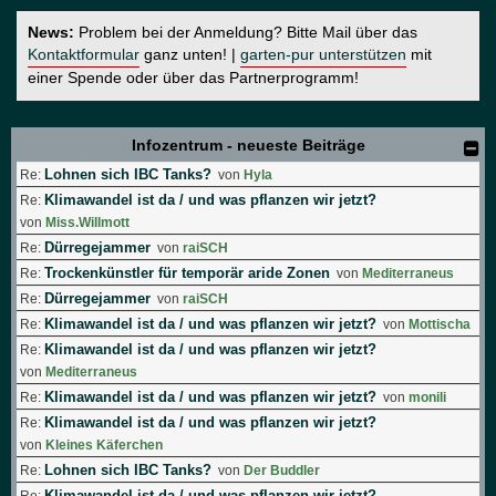
News:
Problem bei der Anmeldung? Bitte Mail über das
Kontaktformular
ganz unten! |
garten-pur unterstützen
mit
einer Spende oder über das Partnerprogramm!
Infozentrum - neueste Beiträge
Lohnen sich IBC Tanks?
Re:
von
Hyla
Klimawandel ist da / und was pflanzen wir jetzt?
Re:
von
Miss.Willmott
Dürregejammer
Re:
von
raiSCH
Trockenkünstler für temporär aride Zonen
Re:
von
Mediterraneus
Dürregejammer
Re:
von
raiSCH
Klimawandel ist da / und was pflanzen wir jetzt?
Re:
von
Mottischa
Klimawandel ist da / und was pflanzen wir jetzt?
Re:
von
Mediterraneus
Klimawandel ist da / und was pflanzen wir jetzt?
Re:
von
monili
Klimawandel ist da / und was pflanzen wir jetzt?
Re:
von
Kleines Käferchen
Lohnen sich IBC Tanks?
Re:
von
Der Buddler
Klimawandel ist da / und was pflanzen wir jetzt?
Re: