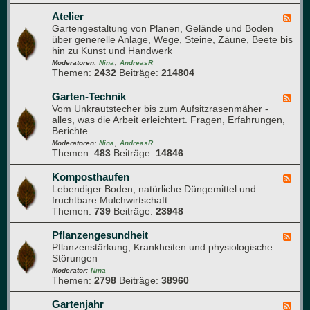
m
m
Q
a
e
u
Atelier
F
p
h
e
Gartengestaltung von Planen, Gelände und Boden
e
f
r
r
über generelle Anlage, Wege, Steine, Zäune, Beete bis
e
l
u
d
hin zu Kunst und Handwerk
d
a
n
u
,
-
Moderatoren:
Nina
AndreasR
n
g
r
Themen:
2432
Beiträge:
214804
A
z
c
t
e
h
e
Garten-Technik
F
n
d
l
Vom Unkrautstecher bis zum Aufsitzrasenmäher -
e
e
i
alles, was die Arbeit erleichtert. Fragen, Erfahrungen,
e
n
e
Berichte
d
G
r
,
-
Moderatoren:
Nina
AndreasR
a
Themen:
483
Beiträge:
14846
G
r
a
t
r
Komposthaufen
F
e
t
Lebendiger Boden, natürliche Düngemittel und
e
n
e
fruchtbare Mulchwirtschaft
e
n
Themen:
739
Beiträge:
23948
d
-
-
T
K
Pflanzengesundheit
F
e
o
Pflanzenstärkung, Krankheiten und physiologische
e
c
m
Störungen
e
h
p
d
Moderator:
Nina
n
o
Themen:
2798
Beiträge:
38960
-
i
s
P
k
t
f
Gartenjahr
F