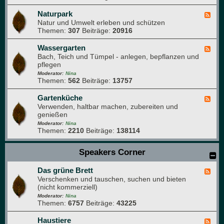
i
N
m
a
Naturpark
F
G
t
Natur und Umwelt erleben und schützen
e
a
u
Themen:
307
Beiträge:
20916
e
r
r
d
t
f
-
Wassergarten
F
e
o
N
Bach, Teich und Tümpel - anlegen, bepflanzen und
e
n
t
a
pflegen
e
o
t
d
Moderator:
Nina
g
u
Themen:
562
Beiträge:
13757
-
r
r
W
a
p
a
Gartenküche
F
f
a
s
Verwenden, haltbar machen, zubereiten und
e
i
r
s
genießen
e
e
k
e
d
Moderator:
Nina
r
Themen:
2210
Beiträge:
138114
-
g
G
a
a
Speakers Corner
r
r
t
t
e
Das grüne Brett
e
F
n
n
Verschenken und tauschen, suchen und bieten
e
k
(nicht kommerziell)
e
ü
d
Moderator:
Nina
c
Themen:
6757
Beiträge:
43225
-
h
D
e
a
Haustiere
F