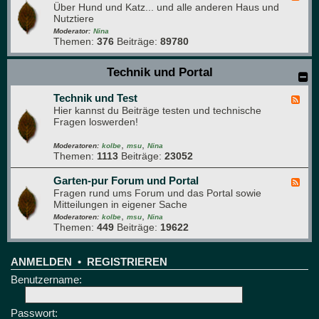
s
Über Hund und Katz... und alle anderen Haus und
e
g
Nutztiere
e
r
d
Moderator:
Nina
ü
Themen:
376
Beiträge:
89780
-
n
H
e
a
Technik und Portal
B
u
r
s
e
Technik und Test
t
F
t
i
Hier kannst du Beiträge testen und technische
e
t
e
Fragen loswerden!
e
r
d
e
,
,
-
Moderatoren:
kolbe
msu
Nina
Themen:
1113
Beiträge:
23052
T
e
c
Garten-pur Forum und Portal
F
h
Fragen rund ums Forum und das Portal sowie
e
n
Mitteilungen in eigener Sache
e
i
,
,
d
Moderatoren:
kolbe
msu
Nina
k
Themen:
449
Beiträge:
19622
-
u
G
n
a
d
r
ANMELDEN
•
REGISTRIEREN
T
t
Benutzername:
e
e
s
n
t
-
Passwort:
p