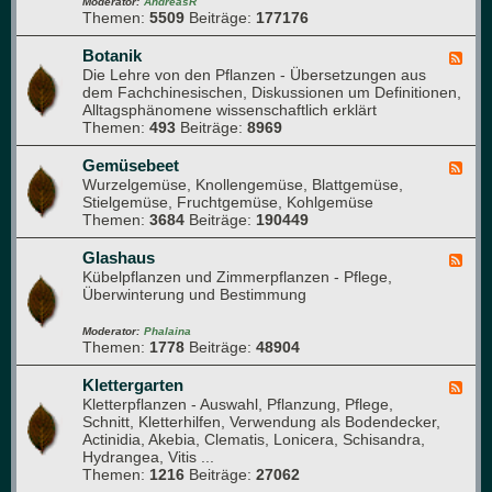
-
Moderator:
AndreasR
e
Themen:
5509
Beiträge:
177176
A
s
r
e
b
Botanik
F
n
o
Die Lehre von den Pflanzen - Übersetzungen aus
e
(
r
dem Fachchinesischen, Diskussionen um Definitionen,
e
f
e
Alltagsphänomene wissenschaftlich erklärt
d
ü
t
Themen:
493
Beiträge:
8969
-
r
u
B
n
m
o
Gemüsebeet
F
e
t
Wurzelgemüse, Knollengemüse, Blattgemüse,
e
u
a
Stielgemüse, Fruchtgemüse, Kohlgemüse
e
e
n
Themen:
3684
Beiträge:
190449
d
M
i
-
i
k
G
Glashaus
t
F
e
Kübelpflanzen und Zimmerpflanzen - Pflege,
g
e
m
Überwinterung und Bestimmung
l
e
ü
i
d
s
e
-
Moderator:
Phalaina
e
Themen:
1778
Beiträge:
48904
d
G
b
e
l
e
r
a
Klettergarten
F
e
)
s
Kletterpflanzen - Auswahl, Pflanzung, Pflege,
e
t
h
Schnitt, Kletterhilfen, Verwendung als Bodendecker,
e
a
Actinidia, Akebia, Clematis, Lonicera, Schisandra,
d
u
Hydrangea, Vitis ...
-
s
Themen:
1216
Beiträge:
27062
K