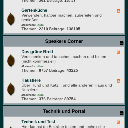
Themen:
562
Beiträge:
13757
-
r
r
W
a
p
a
Gartenküche
F
f
a
s
Verwenden, haltbar machen, zubereiten und
e
i
r
s
genießen
e
e
k
e
d
Moderator:
Nina
r
Themen:
2210
Beiträge:
138105
-
g
G
a
a
Speakers Corner
r
r
t
t
e
Das grüne Brett
e
F
n
n
Verschenken und tauschen, suchen und bieten
e
k
(nicht kommerziell)
e
ü
d
Moderator:
Nina
c
Themen:
6757
Beiträge:
43225
-
h
D
e
a
Haustiere
F
s
Über Hund und Katz... und alle anderen Haus und
e
g
Nutztiere
e
r
d
Moderator:
Nina
ü
Themen:
376
Beiträge:
89754
-
n
H
e
a
Technik und Portal
B
u
r
s
e
Technik und Test
t
F
t
i
Hier kannst du Beiträge testen und technische
e