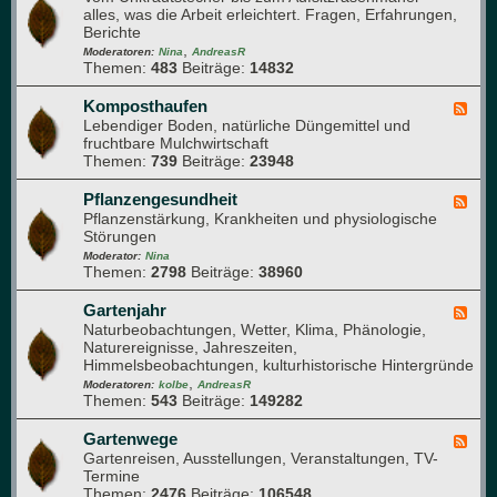
e
i
alles, was die Arbeit erleichtert. Fragen, Erfahrungen,
e
n
e
Berichte
d
G
r
,
-
Moderatoren:
Nina
AndreasR
a
Themen:
483
Beiträge:
14832
G
r
a
t
r
Komposthaufen
F
e
t
Lebendiger Boden, natürliche Düngemittel und
e
n
e
fruchtbare Mulchwirtschaft
e
n
Themen:
739
Beiträge:
23948
d
-
-
T
K
Pflanzengesundheit
F
e
o
Pflanzenstärkung, Krankheiten und physiologische
e
c
m
Störungen
e
h
p
d
Moderator:
Nina
n
o
Themen:
2798
Beiträge:
38960
-
i
s
P
k
t
f
Gartenjahr
F
h
l
Naturbeobachtungen, Wetter, Klima, Phänologie,
e
a
a
Naturereignisse, Jahreszeiten,
e
u
n
Himmelsbeobachtungen, kulturhistorische Hintergründe
d
f
z
,
-
Moderatoren:
kolbe
AndreasR
e
e
Themen:
543
Beiträge:
149282
G
n
n
a
g
r
Gartenwege
F
e
t
Gartenreisen, Ausstellungen, Veranstaltungen, TV-
e
s
e
Termine
e
u
n
Themen:
2476
Beiträge:
106548
d