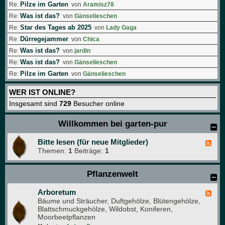
Pilze im Garten
Re:
von
Aramisz78
Was ist das?
Re:
von
Gänselieschen
Star des Tages ab 2025
Re:
von
Lady Gaga
Dürregejammer
Re:
von
Chica
Was ist das?
Re:
von
jardin
Was ist das?
Re:
von
Gänselieschen
Pilze im Garten
Re:
von
Gänselieschen
WER IST ONLINE?
Insgesamt sind
729
Besucher online
Willkommen bei garten-pur
Bitte lesen (für neue Mitglieder)
F
Themen:
1
Beiträge:
1
e
e
d
Pflanzenwelt
-
B
i
Arboretum
F
t
Bäume und Sträucher, Duftgehölze, Blütengehölze,
e
t
Blattschmuckgehölze, Wildobst, Koniferen,
e
e
Moorbeetpflanzen
d
l