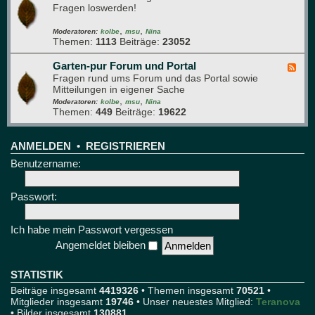
t
e
Fragen loswerden!
e
r
d
e
,
,
-
Moderatoren:
kolbe
msu
Nina
Themen:
1113
Beiträge:
23052
T
e
c
Garten-pur Forum und Portal
F
h
Fragen rund ums Forum und das Portal sowie
e
n
Mitteilungen in eigener Sache
e
i
,
,
d
Moderatoren:
kolbe
msu
Nina
k
Themen:
449
Beiträge:
19622
-
u
G
n
a
d
r
ANMELDEN
•
REGISTRIEREN
T
t
Benutzername:
e
e
s
n
t
-
Passwort:
p
u
r
Ich habe mein Passwort vergessen
F
Angemeldet bleiben
o
r
u
STATISTIK
m
Beiträge insgesamt
4419326
• Themen insgesamt
70521
•
u
Mitglieder insgesamt
19746
• Unser neuestes Mitglied:
Teranova
n
• Bilder insgesamt
130881
d