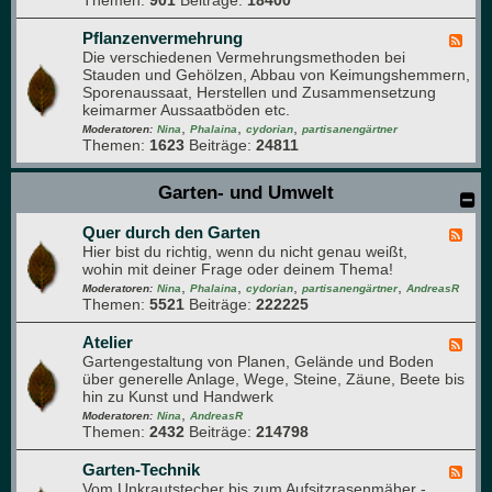
Themen:
901
Beiträge:
18400
r
m
ä
u
Pflanzenvermehrung
F
t
Die verschiedenen Vermehrungsmethoden bei
e
e
Stauden und Gehölzen, Abbau von Keimungshemmern,
e
r
Sporenaussaat, Herstellen und Zusammensetzung
d
,
keimarmer Aussaatböden etc.
-
D
,
,
,
P
Moderatoren:
Nina
Phalaina
cydorian
partisanengärtner
u
Themen:
1623
Beiträge:
24811
f
f
l
t
a
Garten- und Umwelt
-
n
u
z
n
Quer durch den Garten
e
F
d
n
Hier bist du richtig, wenn du nicht genau weißt,
e
A
v
wohin mit deiner Frage oder deinem Thema!
e
r
e
,
,
,
,
d
Moderatoren:
Nina
Phalaina
cydorian
partisanengärtner
AndreasR
o
r
Themen:
5521
Beiträge:
222225
-
m
m
Q
a
e
u
Atelier
F
p
h
e
Gartengestaltung von Planen, Gelände und Boden
e
f
r
r
über generelle Anlage, Wege, Steine, Zäune, Beete bis
e
l
u
d
hin zu Kunst und Handwerk
d
a
n
u
,
-
Moderatoren:
Nina
AndreasR
n
g
r
Themen:
2432
Beiträge:
214798
A
z
c
t
e
h
e
Garten-Technik
F
n
d
l
Vom Unkrautstecher bis zum Aufsitzrasenmäher -
e