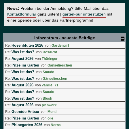
News:
Problem bei der Anmeldung? Bitte Mail über das
Kontaktformular
ganz unten! |
garten-pur unterstützen
mit
einer Spende oder über das Partnerprogramm!
Infozentrum - neueste Beiträge
Rosenblüten 2026
Re:
von
Gardengirl
Was ist das?
Re:
von
RosaRot
August 2026
Re:
von
Thüringer
Pilze im Garten
Re:
von
Gänselieschen
Was ist das?
Re:
von
Staudo
Was ist das?
Re:
von
Gänselieschen
August 2026
Re:
von
vanille_71
Was ist das?
Re:
von
Staudo
Was ist das?
Re:
von
Blush
August 2026
Re:
von
planwerk
Getreide Anbau
Re:
von
Monti
Pilze im Garten
Re:
von
oile
Phloxgarten 2026
Re:
von
Norna