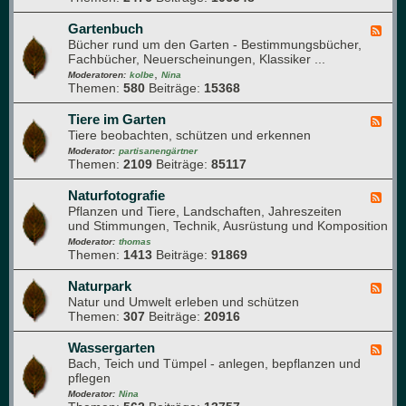
n
j
-
d
a
G
Gartenbuch
F
h
h
a
Bücher rund um den Garten - Bestimmungsbücher,
e
e
r
r
Fachbücher, Neuerscheinungen, Klassiker ...
e
i
t
,
d
Moderatoren:
kolbe
Nina
t
e
Themen:
580
Beiträge:
15368
-
n
G
w
a
Tiere im Garten
F
e
r
Tiere beobachten, schützen und erkennen
e
g
t
e
Moderator:
partisanengärtner
e
e
Themen:
2109
Beiträge:
85117
d
n
-
b
T
Naturfotografie
F
u
i
Pflanzen und Tiere, Landschaften, Jahreszeiten
e
c
e
und Stimmungen, Technik, Ausrüstung und Komposition
e
h
r
d
Moderator:
thomas
e
Themen:
1413
Beiträge:
91869
-
i
N
m
a
Naturpark
F
G
t
Natur und Umwelt erleben und schützen
e
a
u
Themen:
307
Beiträge:
20916
e
r
r
d
t
f
-
Wassergarten
F
e
o
N
Bach, Teich und Tümpel - anlegen, bepflanzen und
e
n
t
a
pflegen
e
o
t
d
Moderator:
Nina
g
u