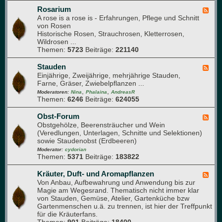
l
e
Rosarium
F
t
A rose is a rose is - Erfahrungen, Pflege und Schnitt
e
t
von Rosen
e
e
Historische Rosen, Strauchrosen, Kletterrosen,
d
r
Wildrosen ...
-
g
Themen:
5723
Beiträge:
221140
R
a
o
r
s
Stauden
F
t
a
Einjährige, Zweijährige, mehrjährige Stauden,
e
e
r
Farne, Gräser, Zwiebelpflanzen ...
e
n
i
,
,
d
Moderatoren:
Nina
Phalaina
AndreasR
u
Themen:
6246
Beiträge:
624055
-
m
S
t
Obst-Forum
F
a
Obstgehölze, Beerensträucher und Wein
e
u
(Veredlungen, Unterlagen, Schnitte und Selektionen)
e
d
sowie Staudenobst (Erdbeeren)
d
e
-
Moderator:
cydorian
n
Themen:
5371
Beiträge:
183822
O
b
s
Kräuter, Duft- und Aromapflanzen
F
t
Von Anbau, Aufbewahrung und Anwendung bis zur
e
-
Magie am Wegesrand. Thematisch nicht immer klar
e
F
von Stauden, Gemüse, Atelier, Gartenküche bzw
d
o
Gartenmenschen u.ä. zu trennen, ist hier der Treffpunkt
-
r
für die Kräuterfans.
K
u