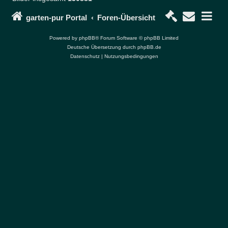
P
o
garten-pur Portal
Foren-Übersicht
r
t
Powered by
phpBB
® Forum Software © phpBB Limited
a
Deutsche Übersetzung durch
phpBB.de
l
Datenschutz
|
Nutzungsbedingungen